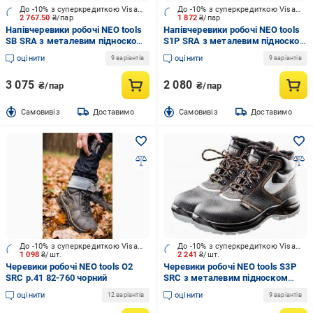
До -10% з суперкредиткою Visa Вигода
До -10% з суперкредиткою Visa Вигода
2 767.50
₴/пар
1 872
₴/пар
Напівчеревики робочі NEO tools
Напівчеревики робочі NEO tools
SB SRA з металевим підноском
S1P SRA з металевим підноском
р.44 82-105 чорний із
р.44 82-015 чорний
оцінити
оцінити
9 варіантів
9 варіантів
помаранчевим
3 075
2 080
₴/пар
₴/пар
Cамовивіз
Доставимо
Cамовивіз
Доставимо
До -10% з суперкредиткою Visa Вигода
До -10% з суперкредиткою Visa Вигода
1 098
₴/шт.
2 241
₴/шт.
Черевики робочі NEO tools O2
Черевики робочі NEO tools S3P
SRC р.41 82-760 чорний
SRC з металевим підноском
р.45 82-146 чорний
оцінити
оцінити
12 варіантів
9 варіантів