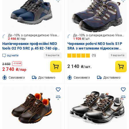
До -10% з суперкредиткою Visa Вигода
До -10% з суперкредиткою Visa Вигода
2 466
₴/пар
1 926
₴/шт.
Напівчеревики професійні NEO
Черевики робочі NEO tools S1P
tools О2 FO SRC р.45 82-740 сіро-
SRA з металевим підноском
синій
р.41 82-042 синій
оцінити
1
9 варіантів
9 варіантів
2 850
-
110
₴
2 140
₴/шт.
2 740
₴/пар
Cамовивіз
Доставимо
Cамовивіз
Доставимо