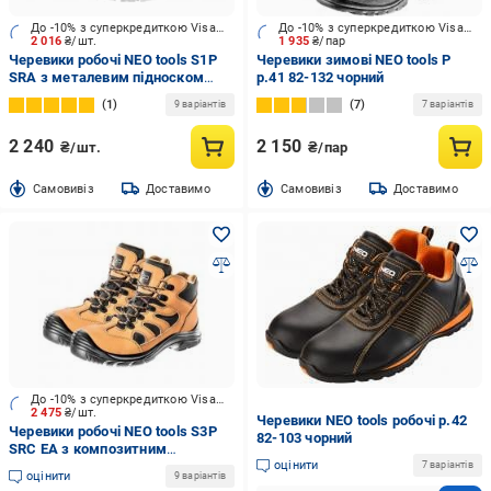
До -10% з суперкредиткою Visa Вигода
До -10% з суперкредиткою Visa Вигода
2 016
₴/шт.
1 935
₴/пар
Черевики робочі NEO tools S1P
Черевики зимові NEO tools P
SRA з металевим підноском
р.41 82-132 чорний
р.41 82-023 чорний
1
7
9 варіантів
7 варіантів
2 240
2 150
₴/шт.
₴/пар
Cамовивіз
Доставимо
Cамовивіз
Доставимо
До -10% з суперкредиткою Visa Вигода
2 475
₴/шт.
Черевики NEO tools робочі р.42
Черевики робочі NEO tools S3P
82-103 чорний
SRC EA з композитним
оцінити
підноском р.40 82-121 бежевий
7 варіантів
оцінити
9 варіантів