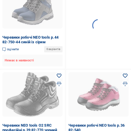
Черевики робочі NEO tools р.44
82-750-44 синій із сірим
оцінити
6 варіантів
Немає в наявності
Черевики NEO tools O2 SRC
Черевики робочі NEO tools р.36
професійні р.39 82-770 чорний
82-540