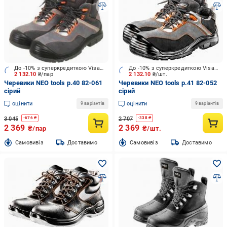
До -10% з суперкредиткою Visa Вигода
До -10% з суперкредиткою Visa Вигода
2 132.10
₴/пар
2 132.10
₴/шт.
Черевики NEO tools р.40 82-061
Черевики NEO tools р.41 82-052
сірий
сірий
оцінити
оцінити
9 варіантів
9 варіантів
3 045
2 707
-
676
₴
-
338
₴
2 369
2 369
₴/пар
₴/шт.
Cамовивіз
Доставимо
Cамовивіз
Доставимо