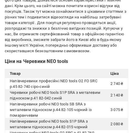
фото цих товарів, дізнаєтеся основні характеристики і технічні
дані. Крім цього, на сайті можна почитати корисні відгуки від
покупців. Також тут можна ознайомитися з цікавими статтями з
різних тем і подивитися відеоогляди на найбільш затребувані
товари категорії
. Для покупця регулярно проводяться акції,
розпродажі та знижки з безліччю вигідних позицій. Купуючи у
нас, Ви отримаєте сертифікований товар з офіційною гарантією
від виробника, зможете забрати його в Києві або в будь-якому
іншому місті України, попередньо оформивши доставку або
скориставшися безкоштовним самовивозом.
Ціни на Черевики NEO tools
Товар
Ціна
Напівчеревики професійні NEO tools О2 FO SRC
2 740 ₴
р.45 82-740 сіро-синій
Черевики робочі NEO tools S1P SRA з металевим
2 140 ₴
підноском р.41 82-042 синій
Напівчеревики робочі NEO tools SB SRA з
металевим підноском р.44 82-105 чорний із
3 075 ₴
помаранчевим
Напівчеревики робочі NEO tools S1P SRA з
2 080 ₴
металевим підноском р.44 82-015 чорний
Черевики робочі NEO tools O2 SRC р.41 82-760