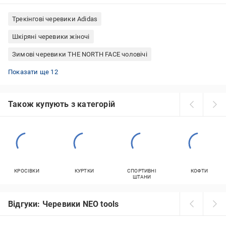
Трекінгові черевики Adidas
Шкіряні черевики жіночі
Зимові черевики THE NORTH FACE чоловічі
Осінні черевики жіночі
Білі черевики на шнурівці
Черевики чоловічі 42 розмір
THE NORTH FACE зимові черевики
Молодіжні зимові черевики жіночі
Черевики жіночі RIEKER
Турецькі жіночі черевики
Лаковані черевики на підборах
Черевики жіночі сірі
Черевики Nike чоловічі зимові
Чоловічі черевики на високій підошві
Жіночі черевики 40 розмір
Показати ще 12
Також купують з категорій
КРОСІВКИ
КУРТКИ
СПОРТИВНІ
КОФТИ
ШТАНИ
Відгуки: Черевики NEO tools