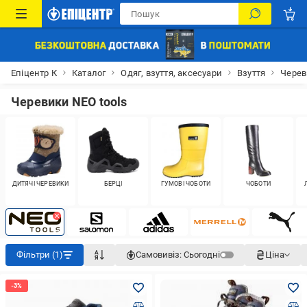
Епіцентр К
Каталог
Одяг, взуття, аксесуари
Взуття
Черев
Черевики NEO tools
ДИТЯЧІ ЧЕРЕВИКИ
БЕРЦІ
ГУМОВІ ЧОБОТИ
ЧОБОТИ
Фільтри (1)
Самовивіз:
Сьогодні
Ціна