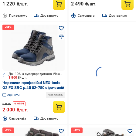
1 220
2 490
₴/шт.
₴/шт.
Привеземо
Доставимо
Cамовивіз
Доставимо
До -10% з суперкредиткою Visa Вигода
1 800
₴/шт.
Черевики професійні NEO tools
О2 FO SRC р.45 82-750 сіро-синій
оцінити
9 варіантів
3 075
-
1 075
₴
2 000
₴/шт.
Cамовивіз
Доставимо