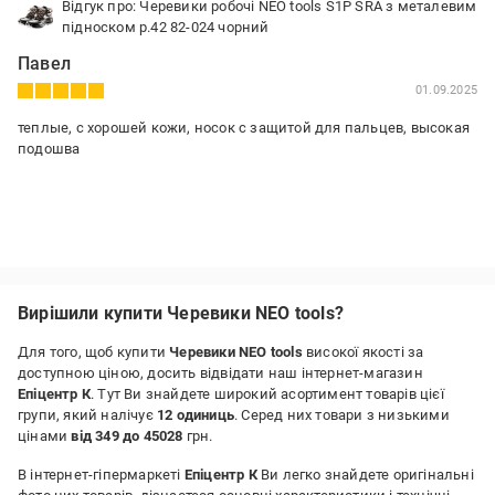
Відгук про: Черевики робочі NEO tools S1P SRA з металевим
підноском р.42 82-024 чорний
Павел
01.09.2025
теплые, с хорошей кожи, носок с защитой для пальцев, высокая
подошва
Вирішили купити Черевики NEO tools?
Для того, щоб купити
Черевики NEO tools
високої якості за
доступною ціною, досить відвідати наш інтернет-магазин
Епіцентр К
. Тут Ви знайдете широкий асортимент товарів цієї
групи, який налічує
12 одиниць
. Серед них товари з низькими
цінами
від 349 до 45028
грн.
В інтернет-гіпермаркеті
Епіцентр К
Ви легко знайдете оригінальні