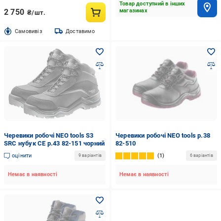
Товар доступний в інших
2 750
магазинах
₴/шт.
Cамовивіз
Доставимо
Черевики робочі NEO tools S3
Черевики робочі NEO tools р.38
SRC нубук CE р.43 82-151 чорний
82-510
оцінити
1
9 варіантів
6 варіантів
Немає в наявності
Немає в наявності