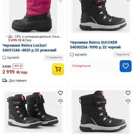
До -10% з суперкредиткою Visa Вигода
2 699.10
₴/пар
Черевики Reima QUICKER
Черевики Reima Loskari
5400025A-9990 р.32 чорний
5400124A-4820 р.25 рожевий
оцінити
7 варіантів
оцінити
11 варіантів
Очікується
3 990
-
991
₴
2 999
₴/пар
Доставимо