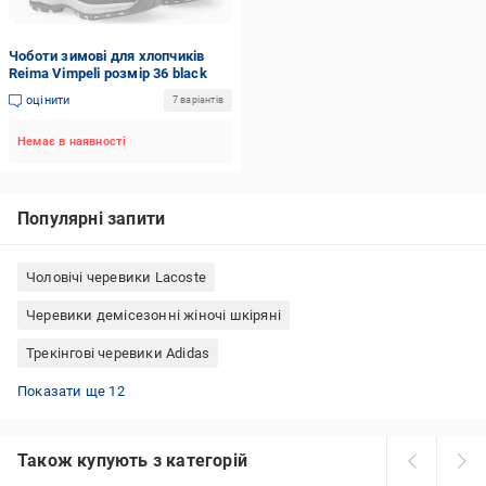
Чоботи зимові для хлопчиків
Reima Vimpeli розмір 36 black
оцінити
7 варіантів
Немає в наявності
Популярні запити
Чоловічі черевики Lacoste
Черевики демісезонні жіночі шкіряні
Трекінгові черевики Adidas
Черевики чоловічі тактичні
Сині черевики жіночі
Черевики чоловічі зимові шкіряні
Термо-черевики жіночі
Шкіряні черевики жіночі
Чорні черевики чоловічі
Черевики челсі жіночі
Черевики жіночі коричневі
Зимові черевики Adidas чоловічі
Зимові черевики Puma жіночі
Трекінгові черевики Lowa
Жіночі черевики 42 розмір
Показати ще 12
Також купують з категорій