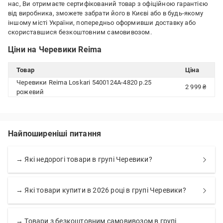
нас, Ви отримаєте сертифікований товар з офіційною гарантією
від виробника, зможете забрати його в Києві або в будь-якому
іншому місті України, попередньо оформивши доставку або
скориставшися безкоштовним самовивозом.
Ціни на Черевики Reima
Товар
Ціна
Черевики Reima Loskari 5400124A-4820 р.25
2 999 ₴
рожевий
Найпоширеніші питання
→ Які недорогі товари в групі Черевики?
→ Які товари купити в 2026 році в групі Черевики?
→ Товари з безкоштовним самовивозом в групі