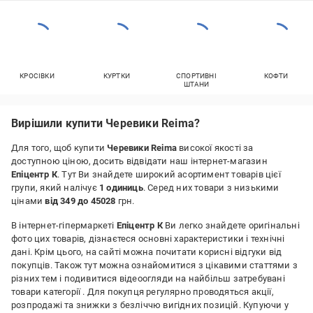
КРОСІВКИ
КУРТКИ
СПОРТИВНІ
КОФТИ
ШТАНИ
Вирішили купити Черевики Reima?
Для того, щоб купити
Черевики Reima
високої якості за
доступною ціною, досить відвідати наш інтернет-магазин
Епіцентр К
. Тут Ви знайдете широкий асортимент товарів цієї
групи, який налічує
1 одиниць
. Серед них товари з низькими
цінами
від 349 до 45028
грн.
В інтернет-гіпермаркеті
Епіцентр К
Ви легко знайдете оригінальні
фото цих товарів, дізнаєтеся основні характеристики і технічні
дані. Крім цього, на сайті можна почитати корисні відгуки від
покупців. Також тут можна ознайомитися з цікавими статтями з
різних тем і подивитися відеоогляди на найбільш затребувані
товари категорії
. Для покупця регулярно проводяться акції,
розпродажі та знижки з безліччю вигідних позицій. Купуючи у