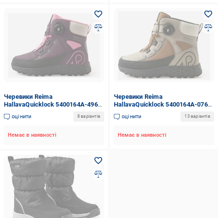
Черевики Reima
Черевики Reima
HallavaQuicklock 5400164A-4960
HallavaQuicklock 5400164A-0760
р.31 бордовий
р.30 бежевий
оцінити
оцінити
8 варіантів
13 варіантів
Немає в наявності
Немає в наявності