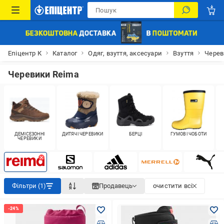
Епіцентр К
Каталог
Одяг, взуття, аксесуари
Взуття
Черев
Черевики Reima
ДЕМІСЕЗОННІ
ДИТЯЧІ ЧЕРЕВИКИ
БЕРЦІ
ГУМОВІ ЧОБОТИ
ЧЕРЕВИКИ
Фільтри (1)
Продавець
очистити всі