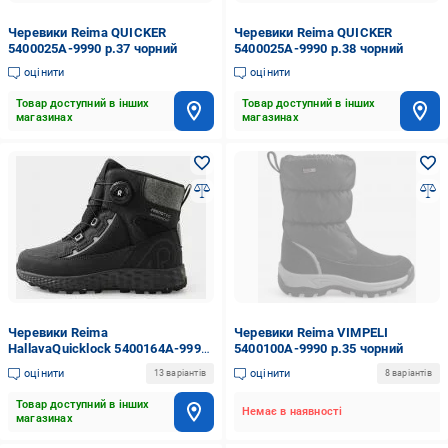
Черевики Reima QUICKER
Черевики Reima QUICKER
5400025A-9990 р.37 чорний
5400025A-9990 р.38 чорний
оцінити
оцінити
Товар доступний в інших
Товар доступний в інших
магазинах
магазинах
Черевики Reima
Черевики Reima VIMPELI
HallavaQuicklock 5400164A-9990
5400100A-9990 р.35 чорний
р.31 чорний
оцінити
оцінити
13 варіантів
8 варіантів
Товар доступний в інших
Немає в наявності
магазинах