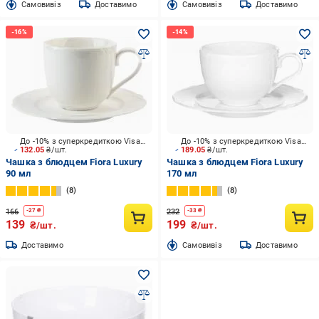
Cамовивіз
Доставимо
Cамовивіз
Доставимо
До -10% з суперкредиткою Visa Вигода
До -10% з суперкредиткою Visa Вигода
132.05
₴/шт.
189.05
₴/шт.
Чашка з блюдцем Fiora Luxury
Чашка з блюдцем Fiora Luxury
90 мл
170 мл
8
8
166
232
-
27
₴
-
33
₴
139
199
₴/шт.
₴/шт.
Доставимо
Cамовивіз
Доставимо