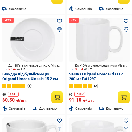
Доставимо
Cамовивіз
Доставимо
До -10% з суперкредиткою Visa Вигода
До -10% з суперкредиткою Visa Вигода
57.47
₴/шт.
86.54
₴/шт.
Блюдце під бульйонницю
Чашка Origami Horeca Classic
Origami Horeca Classic 15,2 см
280 мл BA1297
BA1132
1
2
69
99
-
8.50
₴
-
7.90
₴
60.50
91.10
₴/шт.
₴/шт.
Cамовивіз
Доставимо
Cамовивіз
Доставимо