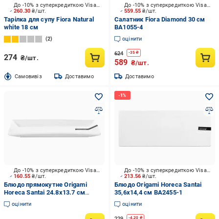
До -10% з суперкредиткою Visa Вигода
До -10% з суперкредиткою Visa Вигода
260.30
₴/шт.
559.55
₴/шт.
Тарілка для супу Fiora Natural
Салатник Fiora Diamond 30 см
white 18 см
BA1055-4
2
оцінити
624
-
35
₴
274
₴/шт.
589
₴/шт.
Cамовивіз
Доставимо
Доставимо
До -10% з суперкредиткою Visa Вигода
До -10% з суперкредиткою Visa Вигода
160.55
₴/шт.
213.56
₴/шт.
Блюдо прямокутне Origami
Блюдо Origami Horeca Santai
Horeca Santai 24.8х13.7 см
35,6x14,4 см BA2455-1
BA0069-2
оцінити
оцінити
229
-
4.20
₴