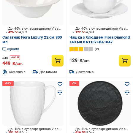
До -10% з суперкредиткою Visa Вигода
До -10% з суперкредиткою Visa Вигода
426.55
₴/шт.
122.55
₴/шт.
Салатник Fiora Luxury 22 см 800
Чашка з блюдцем Fiora Diamond
мл
140 мл BA1137+BA1047
оцінити
2
549
-
100
₴
129
₴/шт.
449
₴/шт.
Cамовивіз
Доставимо
Доставимо
До -10% з суперкредиткою Visa Вигода
До -10% з суперкредиткою Visa Вигода
151.05
₴/шт.
616.55
₴/шт.