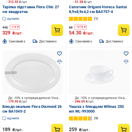
312.55
₴/шт.
51.58
₴/шт.
Тарілка підставна Fiora Chic 27
Салатник Origami Horeca Santai
см квадратна
8,9x8,9x4,2 см BA0757-4
оцінити
1
445
69
-
116
₴
-
14.70
₴
329
54.30
₴/шт.
₴/шт.
Cамовивіз
Доставимо
Cамовивіз
Доставимо
До -10% з суперкредиткою Visa Вигода
До -10% з суперкредиткою Visa Вигода
179.55
₴/шт.
246.05
₴/шт.
Блюдо овальне Fiora Diamond 26
Чашка з блюдцем Wilmax 250
см BA1045-2
мл WL-993000
оцінити
9
189
259
₴/шт.
₴/шт.