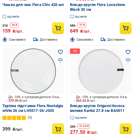
Чашка для чаю Fiora Chic 420 мл
Блюдо кругле Fiora Lavastone
Black 30 см
оцінити
оцінити
215
686
-
56
₴
-
37
₴
159
649
₴/шт.
₴/шт.
Cамовивіз
Доставимо
Cамовивіз
Доставимо
До -10% з суперкредиткою Visa Вигода
До -10% з суперкредиткою Visa Вигода
379.05
₴/шт.
263.62
₴/шт.
Тарілка підставна Fiora Nostalgia
Блюдо кругле Origami Horeca
white 26 см LH5517-26-J020
велике Santai 27.8 см BA0011
1
оцінити
299
-
21.50
₴
399
₴/шт.
277.50
₴/шт.