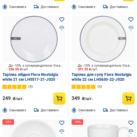
Cамовивіз
Доставимо
Cамовивіз
Доставимо
До -10% з суперкредиткою Visa Вигода
До -10% з суперкредиткою Visa Вигода
236.55
₴/шт.
331.55
₴/шт.
Тарілка обідня Fiora Nostalgia
Тарілка для супу Fiora Nostalgia
white 21 см LH5517-21-J020
white 22 см LH5630-22-J020
1
1
249
349
₴/шт.
₴/шт.
Cамовивіз
Доставимо
Cамовивіз
Доставимо