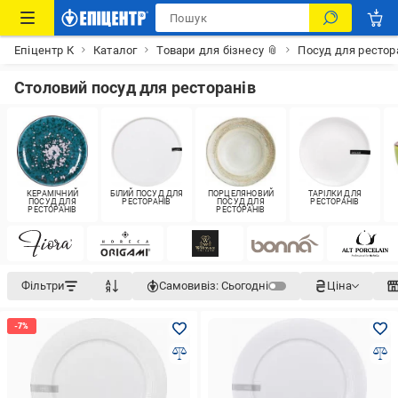
Епіцентр К
Каталог
Товари для бізнесу 📎
Посуд для рестор
Столовий посуд для ресторанів
КЕРАМІЧНИЙ
БІЛИЙ ПОСУД ДЛЯ
ПОРЦЕЛЯНОВИЙ
ТАРІЛКИ ДЛЯ
ПОСУД ДЛЯ
РЕСТОРАНІВ
ПОСУД ДЛЯ
РЕСТОРАНІВ
РЕСТОРАНІВ
РЕСТОРАНІВ
Фільтри
Самовивіз:
Сьогодні
Ціна