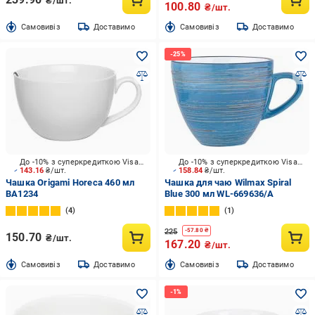
₴/шт.
100.80
₴/шт.
Cамовивіз
Доставимо
Cамовивіз
Доставимо
До -10% з суперкредиткою Visa Вигода
До -10% з суперкредиткою Visa Вигода
143.16
₴/шт.
158.84
₴/шт.
Чашка Origami Horeca 460 мл
Чашка для чаю Wilmax Spiral
BA1234
Blue 300 мл WL-669636/A
4
1
225
-
57.80
₴
150.70
₴/шт.
167.20
₴/шт.
Cамовивіз
Доставимо
Cамовивіз
Доставимо