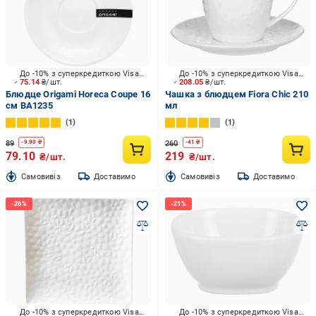
До -10% з суперкредиткою Visa Вигода
До -10% з суперкредиткою Visa Вигода
75.14
₴/шт.
208.05
₴/шт.
Блюдце Origami Horeca Coupe 16
Чашка з блюдцем Fiora Chic 210
см BA1235
мл
1
1
89
260
-
9.90
₴
-
41
₴
79.10
219
₴/шт.
₴/шт.
Cамовивіз
Доставимо
Cамовивіз
Доставимо
До -10% з суперкредиткою Visa Вигода
До -10% з суперкредиткою Visa Вигода