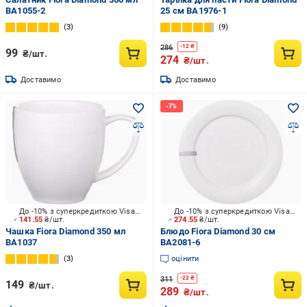
BA1055-2
25 см BA1976-1
3
9
286
-
12
₴
99
₴/шт.
274
₴/шт.
Доставимо
Доставимо
До -10% з суперкредиткою Visa Вигода
До -10% з суперкредиткою Visa Вигода
141.55
₴/шт.
274.55
₴/шт.
Чашка Fiora Diamond 350 мл
Блюдо Fiora Diamond 30 см
BA1037
BA2081-6
3
оцінити
311
-
22
₴
149
₴/шт.
289
₴/шт.