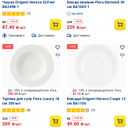
Чашка Origami Horeca 220 мл
Блюдо овальне Fiora Diamond 30
BA2498-1
см BA1045-1
1
оцінити
89
249
-
1.60
₴
-
20
₴
87.40
229
₴/шт.
₴/шт.
Cамовивіз
Доставимо
Доставимо
До -10% з суперкредиткою Visa Вигода
До -10% з суперкредиткою Visa Вигода
255.55
₴/шт.
47.12
₴/шт.
Тарілка для супу Fiora Luxury 18
Блюдце Origami Horeca Coupe 12
см 350 мл
см BA1106
2
1
315
59
-
46
₴
-
9.40
₴
269
49.60
₴/шт.
₴/шт.