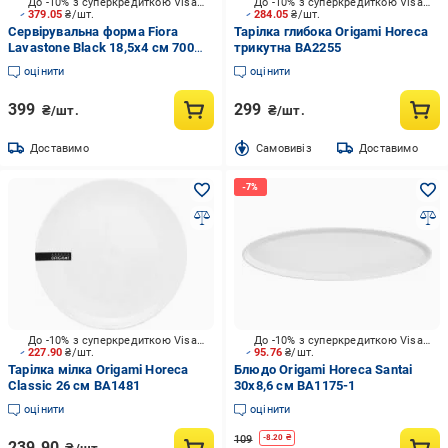
До -10% з суперкредиткою Visa Вигода
До -10% з суперкредиткою Visa Вигода
379.05
₴/шт.
284.05
₴/шт.
Сервірувальна форма Fiora
Тарілка глибока Origami Horeca
Lavastone Black 18,5х4 см 700
трикутна BA2255
мл
оцінити
оцінити
399
299
₴/шт.
₴/шт.
Доставимо
Cамовивіз
Доставимо
До -10% з суперкредиткою Visa Вигода
До -10% з суперкредиткою Visa Вигода
227.90
₴/шт.
95.76
₴/шт.
Тарілка мілка Origami Horeca
Блюдо Origami Horeca Santai
Classic 26 см BA1481
30х8,6 см BA1175-1
оцінити
оцінити
109
-
8.20
₴
239.90