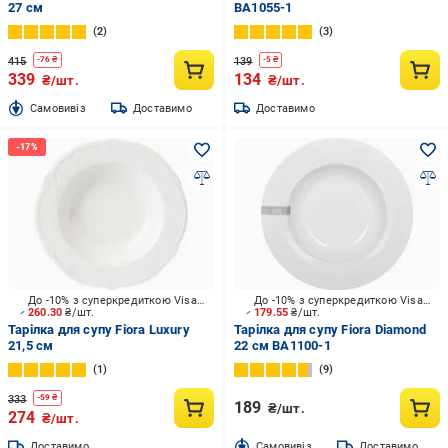
27 см
BA1055-1
2
3
415
139
-
76
₴
-
5
₴
339
134
₴/шт.
₴/шт.
Cамовивіз
Доставимо
Доставимо
До -10% з суперкредиткою Visa Вигода
До -10% з суперкредиткою Visa Вигода
260.30
₴/шт.
179.55
₴/шт.
Тарілка для супу Fiora Luxury
Тарілка для супу Fiora Diamond
21,5 см
22 см BA1100-1
1
9
333
-
59
₴
189
₴/шт.
274
₴/шт.
Доставимо
Cамовивіз
Доставимо