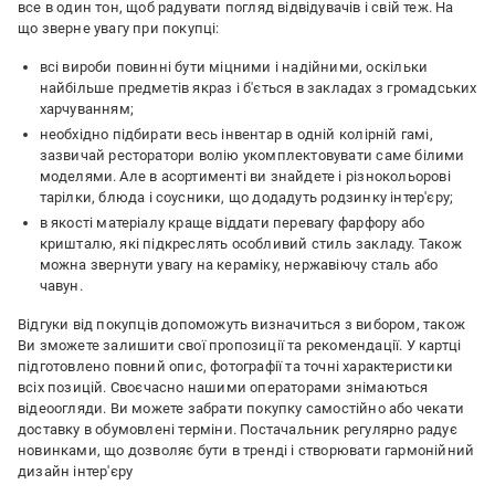
все в один тон, щоб радувати погляд відвідувачів і свій теж. На
що зверне увагу при покупці:
всі вироби повинні бути міцними і надійними, оскільки
найбільше предметів якраз і б'ється в закладах з громадських
харчуванням;
необхідно підбирати весь інвентар в одній колірній гамі,
зазвичай ресторатори волію укомплектовувати саме білими
моделями. Але в асортименті ви знайдете і різнокольорові
тарілки, блюда і соусники, що додадуть родзинку інтер'єру;
в якості матеріалу краще віддати перевагу фарфору або
кришталю, які підкреслять особливий стиль закладу. Також
можна звернути увагу на кераміку, нержавіючу сталь або
чавун.
Відгуки від покупців допоможуть визначиться з вибором, також
Ви зможете залишити свої пропозиції та рекомендації. У картці
підготовлено повний опис, фотографії та точні характеристики
всіх позицій. Своєчасно нашими операторами знімаються
відеоогляди. Ви можете забрати покупку самостійно або чекати
доставку в обумовлені терміни. Постачальник регулярно радує
новинками, що дозволяє бути в тренді і створювати гармонійний
дизайн інтер'єру