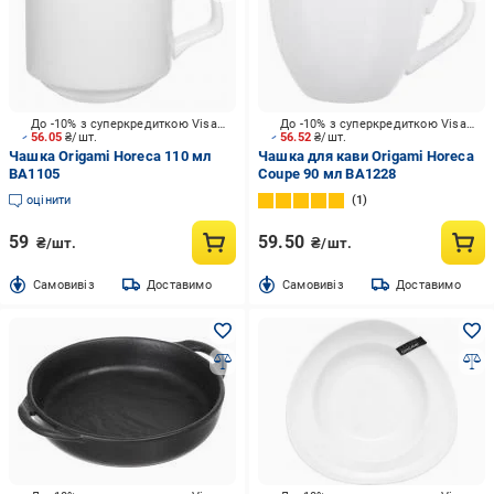
До -10% з суперкредиткою Visa Вигода
До -10% з суперкредиткою Visa Вигода
56.05
₴/шт.
56.52
₴/шт.
Чашка Origami Horeca 110 мл
Чашка для кави Origami Horeca
BA1105
Coupe 90 мл BA1228
оцінити
1
59
59.50
₴/шт.
₴/шт.
Cамовивіз
Доставимо
Cамовивіз
Доставимо