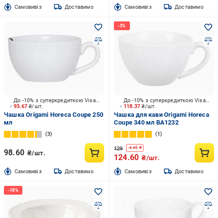
Cамовивіз
Доставимо
Cамовивіз
Доставимо
До -10% з суперкредиткою Visa Вигода
До -10% з суперкредиткою Visa Вигода
93.67
₴/шт.
118.37
₴/шт.
Чашка Origami Horeca Coupe 250
Чашка для кави Origami Horeca
мл
Coupe 340 мл BA1232
3
1
129
-
4.40
₴
98.60
₴/шт.
124.60
₴/шт.
Cамовивіз
Доставимо
Cамовивіз
Доставимо