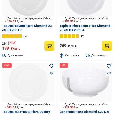
До -10% з суперкредиткою Visa Вигода
До -10% з суперкредиткою Visa Вигода
189.05
₴/шт.
255.55
₴/шт.
Тарілка обідня Fiora Diamond 22
Тарілка підставна Fiora Diamond
см BA2081-3
26 см BA2081-4
9
9
214
-
15
₴
269
₴/шт.
199
₴/шт.
Доставимо
Cамовивіз
Доставимо
До -10% з суперкредиткою Visa Вигода
До -10% з суперкредиткою Visa Вигода
322.05
₴/шт.
127.30
₴/шт.
Тарілка підставна Fiora Luxury
Салатник Fiora Diamond 620 мл