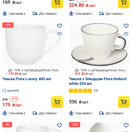
169
₴/шт.
224.80
₴/шт.
Cамовивіз
Доставимо
Cамовивіз
Доставимо
До -10% з суперкредиткою Visa Вигода
До -10% з суперкредиткою Visa Вигода
170.05
₴/шт.
319.20
₴/шт.
Чашка Fiora Luxury 400 мл
Чашка з блюдцем Fiora Natural
white 250 мл
оцінити
1
216
-
37
₴
336
₴/шт.
179
₴/шт.
Cамовивіз
Доставимо
Cамовивіз
Доставимо