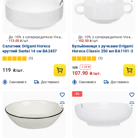
До -10% з суперкредиткою Visa Вигода
До -10% з суперкредиткою Visa Вигода
113.05
₴/шт.
102.50
₴/шт.
Салатник Origami Horeca
Бульйонниця з ручками Origami
круглий Santai 14 см BA2437
Horeca Classic 250 мл BA1101-2
1
1
109
-
1.10
₴
119
₴/шт.
107.90
₴/шт.
Cамовивіз
Доставимо
Cамовивіз
Доставимо