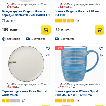
До -10% з суперкредиткою Visa Вигода
До -10% з суперкредиткою Visa Вигода
179.55
₴/шт.
84.55
₴/шт.
Блюдо кругле Origami Horeca
Чашка Origami Horeca 210 мл
середнє Santai 20.7 см BA0011-1
BA1103
оцінити
1
189
89
₴/шт.
₴/шт.
Cамовивіз
Доставимо
Доставимо
До -10% з суперкредиткою Visa Вигода
До -10% з суперкредиткою Visa Вигода
355.30
₴/шт.
129.10
₴/шт.
Тарілка підставна Fiora Natural
Чашка для чаю Wilmax Spiral
white 26 см
Blue 460 мл WL-669637/A
2
1