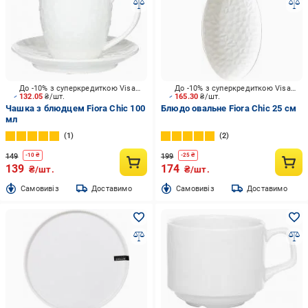
До -10% з суперкредиткою Visa Вигода
До -10% з суперкредиткою Visa Вигода
132.05
₴/шт.
165.30
₴/шт.
Чашка з блюдцем Fiora Chic 100
Блюдо овальне Fiora Chic 25 см
мл
1
2
149
199
-
10
₴
-
25
₴
139
174
₴/шт.
₴/шт.
Cамовивіз
Доставимо
Cамовивіз
Доставимо