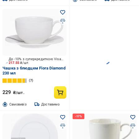
До -10% з суперкредиткою Visa Вигода
217.55
₴/шт.
Чашка з блюдцем Fiora Diamond
230 мл
7
229
₴/шт.
Cамовивіз
Доставимо