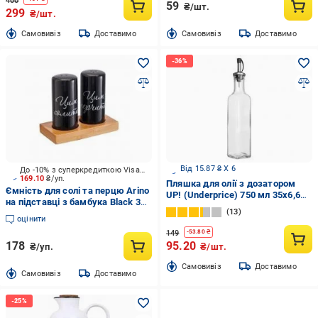
400
59
₴/шт.
299
₴/шт.
Cамовивіз
Доставимо
Cамовивіз
Доставимо
Від 15.87 ₴ X 6
До -10% з суперкредиткою Visa Вигода
169.10
₴/уп.
Пляшка для олії з дозатором
Ємність для солі та перцю Arino
UP! (Underprice) 750 мл 35х6,6
на підставці з бамбука Black 3
см
13
пр. 65613
оцінити
149
-
53.80
₴
178
95.20
₴/уп.
₴/шт.
Cамовивіз
Доставимо
Cамовивіз
Доставимо