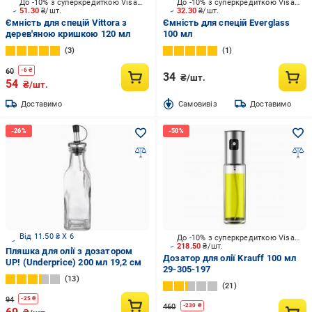
До -10% з суперкредиткою Visa Вигода
До -10% з суперкредиткою Visa Вигода
51.30
₴/шт.
32.30
₴/шт.
Ємність для спецій Vittora з
Ємність для спецій Everglass
дерев'яною кришкою 120 мл
100 мл
3
1
60
-
6
₴
34
₴/шт.
54
₴/шт.
Доставимо
Cамовивіз
Доставимо
Від 11.50 ₴ X 6
До -10% з суперкредиткою Visa Вигода
218.50
₴/шт.
Пляшка для олії з дозатором
Дозатор для олії Krauff 100 мл
UP! (Underprice) 200 мл 19,2 см
29-305-197
13
21
94
-
25
₴
460
-
230
₴