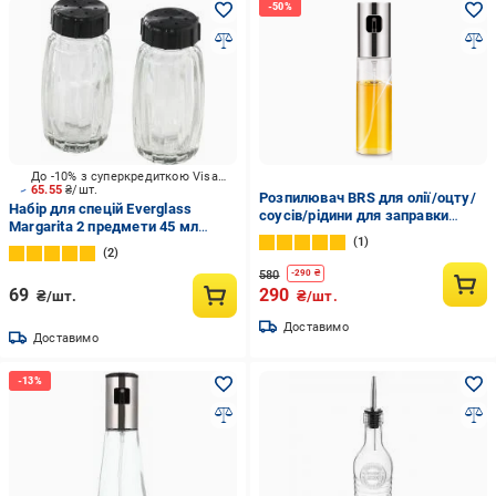
До -10% з суперкредиткою Visa Вигода
65.55
₴/шт.
Розпилювач BRS для олії/оцту/
Набір для спецій Everglass
соусів/рідини для заправки
Margarita 2 предмети 45 мл
салатів 100 мл (565172807)
1
10845 НЧ
2
580
-
290
₴
69
290
₴/шт.
₴/шт.
Доставимо
Доставимо