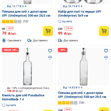
Від 13.17 ₴ X 6
Від 24.75 ₴ X 4
Пляшка для олії з дозатором
Набір для солі та перцю UP!
UP! (Underprice) 300 мл 24,5 см
(Underprice) 5х9 см
13
оцінити
99
229
-
20
₴
-
130
₴
79
99
₴/шт.
₴/уп.
Cамовивіз
Доставимо
Доставимо
Від 14.83 ₴ X 6
До -10% з суперкредиткою Visa Вигода
198.83
₴/шт.
Пляшка для олії з дозатором
Ємність для олії Pasabahce
UP! (Underprice) 550 мл 29,5 см
HomeMade 1 л
13
оцінити
119
-
30
₴