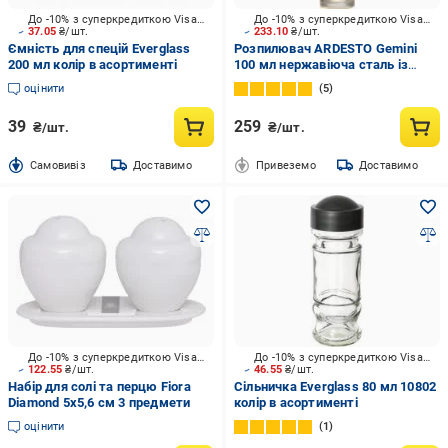
До -10% з суперкредиткою Visa Вигода
До -10% з суперкредиткою Visa Вигода
37.05
₴/шт.
233.10
₴/шт.
Ємність для спецій Everglass
Розпилювач ARDESTO Gemini
200 мл колір в асортименті
100 мл нержавіюча сталь із
прозорим AR1512SS
оцінити
5
39
259
₴/шт.
₴/шт.
Cамовивіз
Доставимо
Привеземо
Доставимо
До -10% з суперкредиткою Visa Вигода
До -10% з суперкредиткою Visa Вигода
122.55
₴/шт.
46.55
₴/шт.
Набір для солі та перцю Fiora
Сільничка Everglass 80 мл 10802
Diamond 5x5,6 см 3 предмети
колір в асортименті
оцінити
1