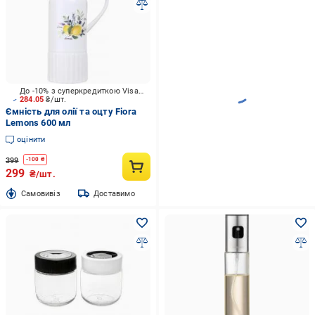
До -10% з суперкредиткою Visa Вигода
284.05
₴/шт.
Ємність для олії та оцту Fiora
Lemons 600 мл
оцінити
399
-
100
₴
299
₴/шт.
Cамовивіз
Доставимо