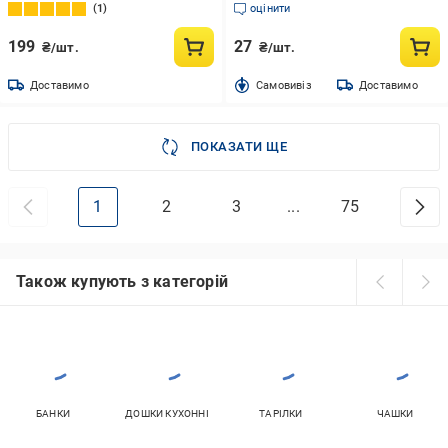
металева
1
оцінити
199
27
₴/шт.
₴/шт.
Доставимо
Cамовивіз
Доставимо
ПОКАЗАТИ ЩЕ
1
2
3
...
75
Також купують з категорій
БАНКИ
ДОШКИ КУХОННІ
ТАРІЛКИ
ЧАШКИ