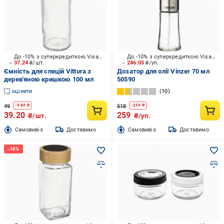
До -10% з суперкредиткою Visa Вигода
До -10% з суперкредиткою Visa Вигода
37.24
₴/шт.
246.05
₴/уп.
Ємність для спецій Vittora з
Дозатор для олії Vinzer 70 мл
дерев'яною кришкою 100 мл
50590
оцінити
10
49
518
-
9.80
₴
-
259
₴
39.20
259
₴/шт.
₴/уп.
Cамовивіз
Доставимо
Cамовивіз
Доставимо