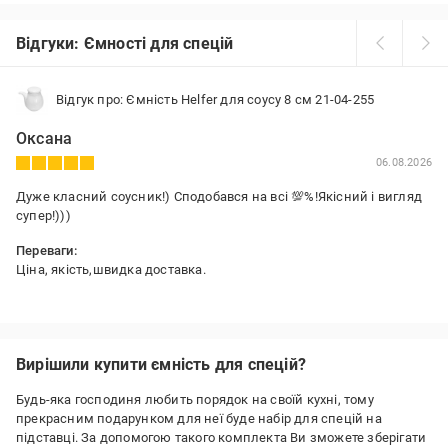
Відгуки: Ємності для спецій
Відгук про: Ємність Helfer для соусу 8 см 21-04-255
Оксана
06.08.2026
Дуже класний соусник!) Сподобався на всі 💯%!Якісний і вигляд
супер!)))
Переваги:
Ціна, якість,швидка доставка.
Недоліки:
Поки не виявила.
Вирішили купити ємність для спецій?
Будь-яка господиня любить порядок на своїй кухні, тому
прекрасним подарунком для неї буде набір для спецій на
підставці. За допомогою такого комплекта Ви зможете зберігати