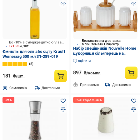
Безкоштовна доставка
До -10% з суперкредиткою Visa Вигода
в поштомати Епіцентр
171.95
₴/шт.
Набір спецівників Nouvelle Home
Ємність для олії або оцту Krauff
цукорниця сіль/перець на
Weinessig 500 мл 31-289-019
дерев'яній підставці (BD-289-
оцінити
379)
5
897
₴/компл.
181
₴/шт.
Привеземо
Доставимо
Cамовивіз
Доставимо