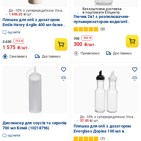
Безкоштовна доставка
До -10% з суперкредиткою Visa Вигода
в поштомати Епіцентр
1 496.25
₴/шт.
Глечик 2в1 з розпилювачем-
Пляшка для олії з дозатором
пульверизатором води/олії
Emile Henry Argile 400 мл бежева
(SPROLI-0737)
2
020215
оцінити
700
-
400
₴
2 330
-
755
₴
300
₴/шт.
1 575
₴/шт.
Привеземо
Доставимо
Cамовивіз
Доставимо
До -10% з суперкредиткою Visa Вигода
37.05
₴/шт.
Диспенсер для соусів та сиропів
Пляшка для олії з дозатором
700 мл Білий (10218796)
Everglass Доріка 100 мл в
оцінити
асортименті
1