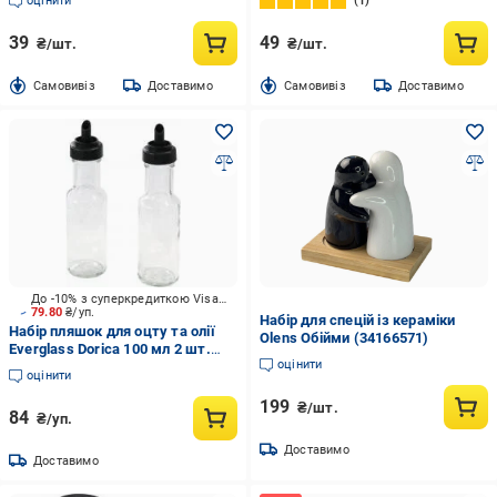
оцінити
1
39
49
₴/шт.
₴/шт.
Cамовивіз
Доставимо
Cамовивіз
Доставимо
До -10% з суперкредиткою Visa Вигода
79.80
₴/уп.
Набір для спецій із кераміки
Набір пляшок для оцту та олії
Olens Обійми (34166571)
Everglass Dorica 100 мл 2 шт.
оцінити
10810НЧ
оцінити
199
₴/шт.
84
₴/уп.
Доставимо
Доставимо