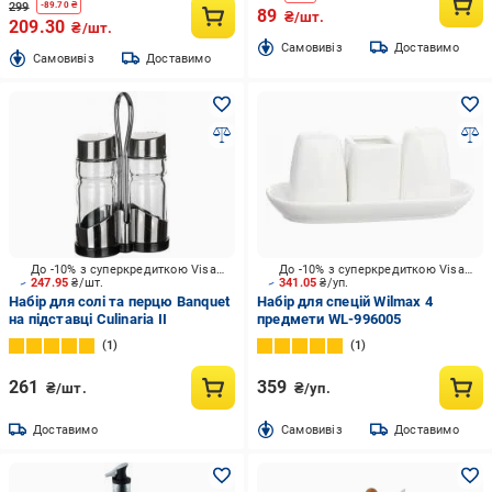
299
-
89.70
₴
89
₴/шт.
209.30
₴/шт.
Cамовивіз
Доставимо
Cамовивіз
Доставимо
До -10% з суперкредиткою Visa Вигода
До -10% з суперкредиткою Visa Вигода
247.95
₴/шт.
341.05
₴/уп.
Набір для солі та перцю Banquet
Набір для спецій Wilmax 4
на підставці Culinaria II
предмети WL-996005
1
1
261
359
₴/шт.
₴/уп.
Доставимо
Cамовивіз
Доставимо