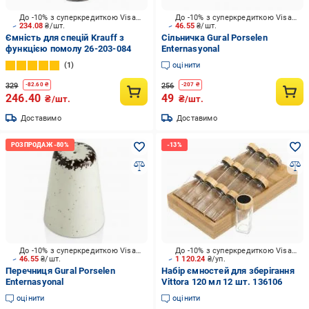
До -10% з суперкредиткою Visa Вигода
До -10% з суперкредиткою Visa Вигода
234.08
₴/шт.
46.55
₴/шт.
Ємність для спецій Krauff з
Сільничка Gural Porselen
функцією помолу 26-203-084
Enternasyonal
1
оцінити
329
256
-
82.60
₴
-
207
₴
246.40
49
₴/шт.
₴/шт.
Доставимо
Доставимо
До -10% з суперкредиткою Visa Вигода
До -10% з суперкредиткою Visa Вигода
46.55
₴/шт.
1 120.24
₴/уп.
Перечниця Gural Porselen
Набір ємностей для зберігання
Enternasyonal
Vittora 120 мл 12 шт. 136106
оцінити
оцінити