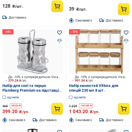
128
₴/шт.
39
₴/шт.
Доставимо
Cамовивіз
Доставимо
До -10% з суперкредиткою Visa Вигода
До -10% з суперкредиткою Visa Вигода
379.24
₴/уп.
991.04
₴/уп.
Набір для солі та перцю
Набір ємностей Vittora для
Flamberg Premium на підставці
спецій 230 мл 8 шт.
Shadow 105 мл
оцінити
оцінити
469
1 204
-
69.80
₴
-
160.80
₴
399.20
1 043.20
₴/уп.
₴/уп.
Cамовивіз
Доставимо
Cамовивіз
Доставимо