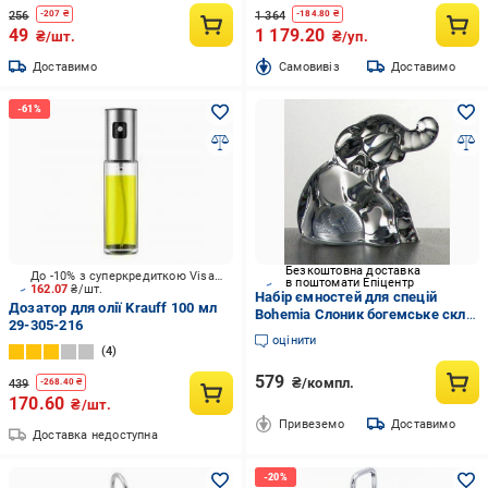
256
1 364
-
207
₴
-
184.80
₴
49
1 179.20
₴/шт.
₴/уп.
Доставимо
Cамовивіз
Доставимо
Безкоштовна доставка
До -10% з суперкредиткою Visa Вигода
в поштомати Епіцентр
162.07
₴/шт.
Набір ємностей для спецій
Дозатор для олії Krauff 100 мл
Bohemia Слоник богемське скло
29-305-216
2 шт.
оцінити
4
579
₴/компл.
439
-
268.40
₴
170.60
₴/шт.
Привеземо
Доставимо
Доставка недоступна