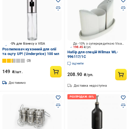
-5% для бізнесу з VISA
До -10% з суперкредиткою Visa Вигода
198.45
₴/уп.
Розпилювач кухонний для олії
Набір для спецій Wilmax WL-
та оцту UP! (Underprice) 100 мл
996117/1C
3
оцінити
149
₴/шт.
208.90
₴/уп.
Доставимо
Доставка недоступна