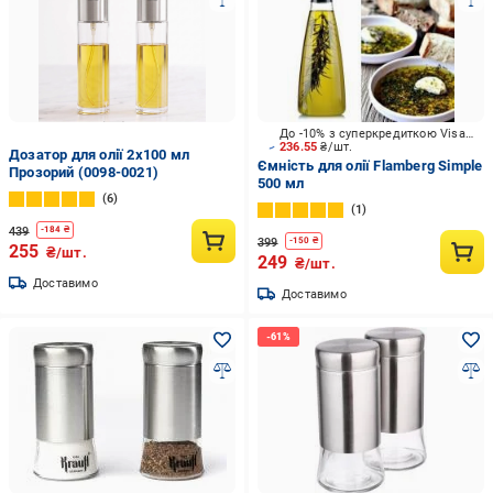
До -10% з суперкредиткою Visa Вигода
236.55
₴/шт.
Дозатор для олії 2х100 мл
Ємність для олії Flamberg Simple
Прозорий (0098-0021)
500 мл
6
1
439
-
184
₴
399
-
150
₴
255
₴/шт.
249
₴/шт.
Доставимо
Доставимо