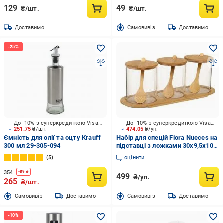
129
49
₴/шт.
₴/шт.
Доставимо
Cамовивіз
Доставимо
До -10% з суперкредиткою Visa Вигода
До -10% з суперкредиткою Visa Вигода
251.75
₴/шт.
474.05
₴/уп.
Ємність для олії та оцту Krauff
Набір для спецій Fiora Nueces на
300 мл 29-305-094
підставці з ложками 30х9,5х10,5
см (LY-8020)
5
оцінити
354
-
89
₴
499
₴/уп.
265
₴/шт.
Cамовивіз
Доставимо
Cамовивіз
Доставимо