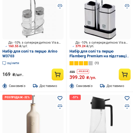
До -10% з суперкредиткою Visa Вигода
До -10% з суперкредиткою Visa Вигода
160.55
₴/шт.
379.24
₴/уп.
Набір для солі та перцю Arino
Набір для солі та перцю
W3703
Flamberg Premium на підставці
Essential 100 мл
оцінити
1
499
-
99.80
₴
169
₴/шт.
399.20
₴/уп.
Cамовивіз
Доставимо
Cамовивіз
Доставимо