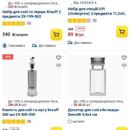
Від 14.83 ₴ X 6
До -10% з суперкредиткою Visa Вигода
323
₴/компл.
Набір для спецій UP!
Набір для солі та перцю Krauff 2
(Underprice) 2 предмети 11,2x5,5
предмети 29-199-002
см
2
3
229
-
140
₴
340
89
₴/компл.
₴/уп.
Доставимо
Cамовивіз
Доставимо
До -10% з суперкредиткою Visa Вигода
До -10% з суперкредиткою Visa Вигода
284.05
₴/шт.
56.05
₴/шт.
Ємність для олії та оцту Krauff
Дозатор для солі або перцю
500 мл 29-305-095
Domotti 9,5х4 см
5
оцінити
-
101
₴