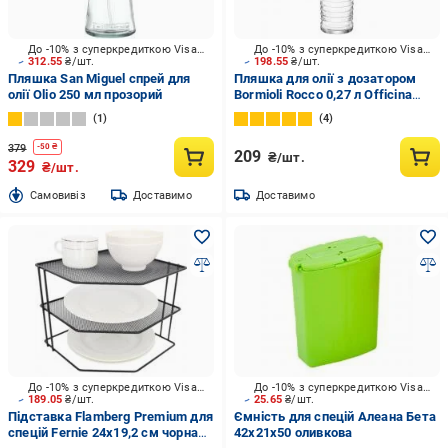
До -10% з суперкредиткою Visa Вигода
До -10% з суперкредиткою Visa Вигода
312.55
₴/шт.
198.55
₴/шт.
Пляшка San Miguel спрей для
Пляшка для олії з дозатором
олії Olio 250 мл прозорий
Bormioli Rocco 0,27 л Officina
1825
1
4
379
-
50
₴
209
₴/шт.
329
₴/шт.
Cамовивіз
Доставимо
Доставимо
До -10% з суперкредиткою Visa Вигода
До -10% з суперкредиткою Visa Вигода
189.05
₴/шт.
25.65
₴/шт.
Підставка Flamberg Premium для
Ємність для спецій Алеана Бета
спецій Fernie 24х19,2 см чорна
42х21х50 оливкова