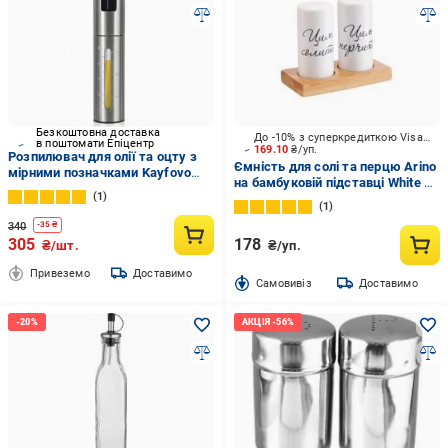
Безкоштовна доставка
До -10% з суперкредиткою Visa Вигода
в поштомати Епіцентр
169.10
₴/уп.
Розпилювач для олії та оцту з
Ємність для солі та перцю Arino
мірними позначками Kayfovo
на бамбуковій підставці White 3
MS-5 з нержавіючої сталі 100
1
пр. 65614
мл Сріблястий (5909006a)
1
340
-
35
₴
305
178
₴/шт.
₴/уп.
Привеземо
Доставимо
Cамовивіз
Доставимо