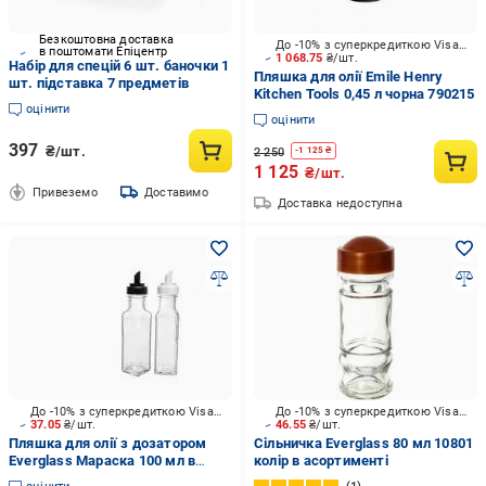
Безкоштовна доставка
До -10% з суперкредиткою Visa Вигода
в поштомати Епіцентр
1 068.75
₴/шт.
Набір для спецій 6 шт. баночки 1
Пляшка для олії Emile Henry
шт. підставка 7 предметів
Kitchen Tools 0,45 л чорна 790215
оцінити
оцінити
397
₴/шт.
2 250
-
1 125
₴
1 125
₴/шт.
Привеземо
Доставимо
Доставка недоступна
До -10% з суперкредиткою Visa Вигода
До -10% з суперкредиткою Visa Вигода
37.05
₴/шт.
46.55
₴/шт.
Пляшка для олії з дозатором
Сільничка Everglass 80 мл 10801
Everglass Мараска 100 мл в
колір в асортименті
асортименті