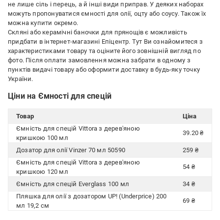
не лише сіль і перець, а й інші види приправ. У деяких наборах
можуть пропонуватися ємності для олії, оцту або соусу. Також їх
можна купити окремо.
Скляні або керамічні баночки для прянощів є можливість
придбати в інтернет-магазині Епіцентр. Тут Ви ознайомитеся з
характеристиками товару та оціните його зовнішній вигляд по
фото. Після оплати замовлення можна забрати в одному з
пунктів видачі товару або оформити доставку в будь-яку точку
України.
Ціни на Ємності для спецій
Товар
Ціна
Ємність для спецій Vittora з дерев'яною
39.20 ₴
кришкою 100 мл
Дозатор для олії Vinzer 70 мл 50590
259 ₴
Ємність для спецій Vittora з дерев'яною
54 ₴
кришкою 120 мл
Ємність для спецій Everglass 100 мл
34 ₴
Пляшка для олії з дозатором UP! (Underprice) 200
69 ₴
мл 19,2 см