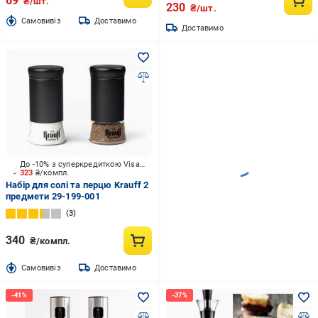
69
₴/шт.
230
₴/шт.
Cамовивіз
Доставимо
Доставимо
До -10% з суперкредиткою Visa Вигода
323
₴/компл.
Набір для солі та перцю Krauff 2
предмети 29-199-001
3
340
₴/компл.
Cамовивіз
Доставимо