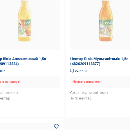
р Biola Апельсиновий 1,5л
Нектар Biola Мультивітамін 1,5л
209113884)
(4820209113877)
нити
оцінити
 в наявності
Немає в наявності
апельсин
Смак
мультивітамін
ектар
Тип
нектар