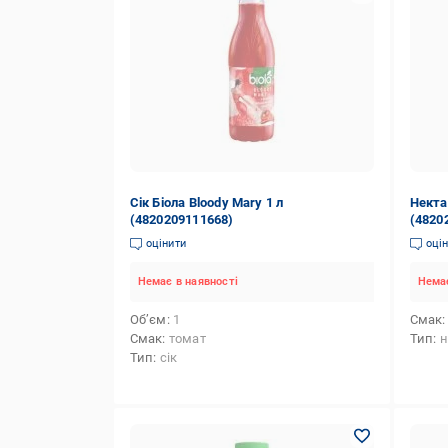
Сік Біола Bloody Mary 1 л
Некта
(4820209111668)
(4820
оцінити
оці
Немає в наявності
Немає
Об’єм
1
Смак
Смак
томат
Тип
н
Тип
сік