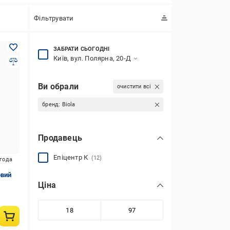
Фільтрувати
ЗАБРАТИ СЬОГОДНІ
Київ, вул. Полярна, 20-Д
Ви обрали
очистити всі
бренд:
Biola
Продавець
Епіцентр К
(12)
игода
овий
Ціна