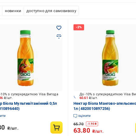
новинки
доступно для самовивозу
-10% з суперкредиткою Visa Вигода
До -10% з суперкредиткою Visa В
.86
₴/шт.
60.61
₴/шт.
р Біола Мультивітамінний 0,5л
Нектар Біола Мангово-апельсин
010896440)
1л (4820010897256)
нити
оцінити
65.70
-
1.90
₴
80
₴/шт.
63.80
₴/шт.