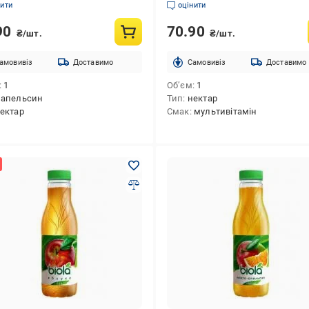
нити
оцінити
90
70.90
₴/шт.
₴/шт.
амовивіз
Доставимо
Cамовивіз
Доставимо
1
Об’єм
1
апельсин
Тип
нектар
ектар
Смак
мультивітамін