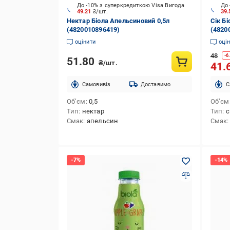
До -10% з суперкредиткою Visa Вигода
До 
49.21
₴/шт.
39
Нектар Біола Апельсиновий 0,5л
Сік Бі
(4820010896419)
(4820
оцінити
оці
48
-
6
51.80
₴/шт.
41.
Cамовивіз
Доставимо
C
Об’єм
0,5
Об’єм
Тип
нектар
Тип
с
Смак
апельсин
Смак