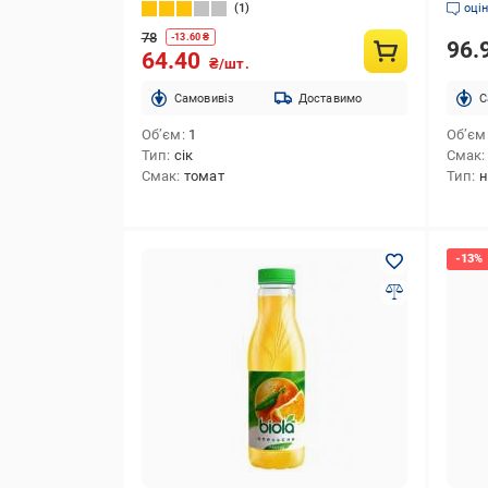
1
оці
78
-
13.60
₴
96.
64.40
₴/шт.
Cамовивіз
Доставимо
C
Об’єм
1
Об’єм
Тип
сік
Смак
Смак
томат
Тип
н