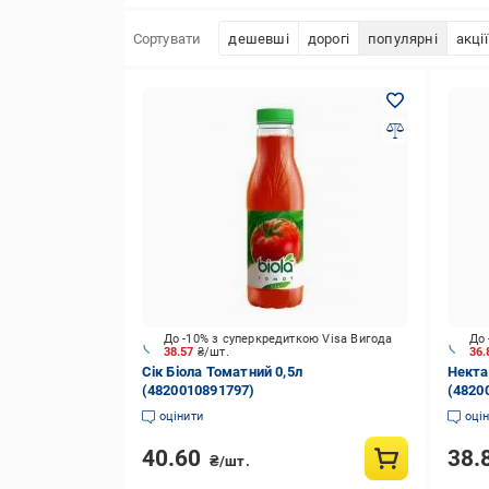
Сортувати
дешевші
дорогі
популярні
акції
До -10% з суперкредиткою Visa Вигода
До 
38.57
₴/шт.
36
Сік Біола Томатний 0,5л
Некта
(4820010891797)
(4820
оцінити
оці
40.60
38.
₴/шт.