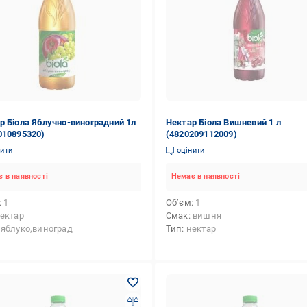
р Біола Яблучно-виноградний 1л
Нектар Біола Вишневий 1 л
010895320)
(4820209112009)
нити
оцінити
 в наявності
Немає в наявності
1
Об’єм
1
ектар
Смак
вишня
яблуко,виноград
Тип
нектар