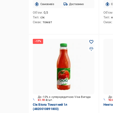
Cамовивіз
Доставимо
C
Об’єм
0,5
Об’єм
Тип
сік
Тип
н
Смак
томат
Смак
До -10% з суперкредиткою Visa Вигода
До 
61.18
₴/шт.
92
Сік Біола Томатний 1л
Некта
(4820010891803)