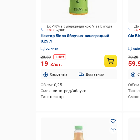
До -10% з суперкредиткою Visa Вигода
До 
18.05
₴/шт.
56
Нектар Біола Яблучно-виноградний
Сік Б
0,25 л
оцінити
оці
20.50
70.20
-
1.50
₴
19
59.
₴/шт.
Cамовивіз
Доставимо
C
Об’єм
0,25
Об’єм
Смак
виноград/яблуко
Тип
с
Тип
нектар
Смак