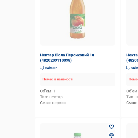
Нектар Біола Персиковий 1л
Некта
(4820209110098)
(4820
оцінити
оці
Немає в наявності
Немає
Об’єм
1
Об’єм
Тип
нектар
Тип
н
Смак
персик
Смак