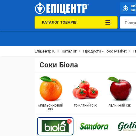
КИ
Киї
КАТАЛОГ ТОВАРІВ
Епіцентр К
Каталог
Продукти - Food Market
Н
Соки Біола
АПЕЛЬСИНОВИЙ
ТОМАТНИЙ СІК
ЯБЛУЧНИЙ СІК
СІК