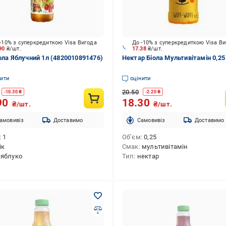
-10% з суперкредиткою Visa Вигода
До -10% з суперкредиткою Visa В
.90
₴/шт.
17.38
₴/шт.
іола Яблучний 1л (4820010891476)
Нектар Біола Мультивітамін 0,25
нити
оцінити
20.50
-
10.30
₴
-
2.20
₴
90
18.30
₴/шт.
₴/шт.
амовивіз
Доставимо
Cамовивіз
Доставимо
1
Об’єм
0,25
ік
Смак
мультивітамін
яблуко
Тип
нектар