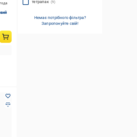
тетрапак
(9)
игода
овий
Немає потрібного фільтра?
Запропонуйте свій!