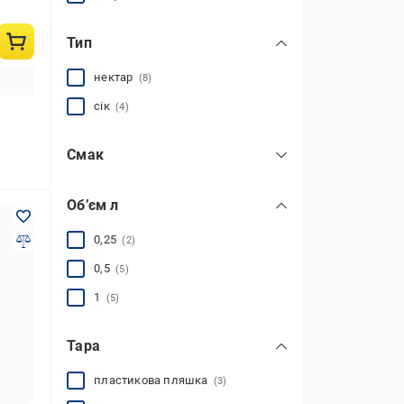
Тип
нектар
(8)
сік
(4)
Смак
апельсин
(4)
Об’єм л
виноград/яблуко
(1)
манго
(2)
0,25
(2)
мультивітамін
(3)
0,5
(5)
томат
(2)
1
(5)
яблуко
(2)
показати всі
Тара
пластикова пляшка
(3)