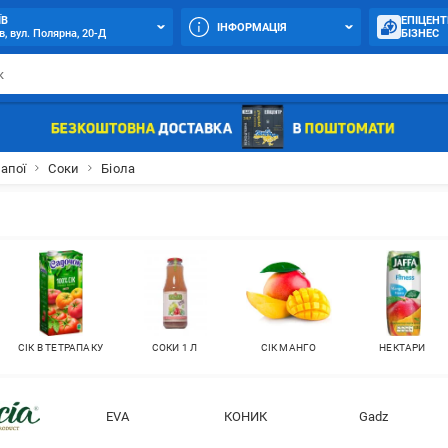
ЇВ
ЕПІЦЕНТ
ІНФОРМАЦІЯ
в, вул. Полярна, 20-Д
БІЗНЕС
апої
Соки
Біола
СІК В ТЕТРАПАКУ
СОКИ 1 Л
СІК МАНГО
НЕКТАРИ
EVA
КОНИК
Gadz