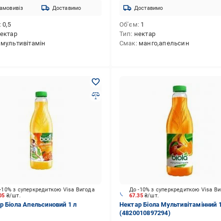
амовивіз
Доставимо
Доставимо
0,5
Об’єм
1
ектар
Тип
нектар
мультивітамін
Смак
манго,апельсин
-10% з суперкредиткою Visa Вигода
До -10% з суперкредиткою Visa В
.05
₴/шт.
67.35
₴/шт.
р Біола Апельсиновий 1 л
Нектар Біола Мультивітамінний 
(4820010897294)