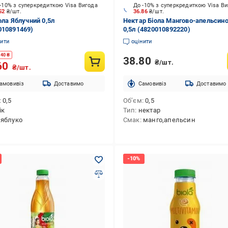
-10% з суперкредиткою Visa Вигода
До -10% з суперкредиткою Visa В
.52
₴/шт.
36.86
₴/шт.
ола Яблучний 0,5л
Нектар Біола Мангово-апельсин
010891469)
0,5л (4820010892220)
нити
оцінити
.40
₴
38.80
₴/шт.
60
₴/шт.
амовивіз
Доставимо
Cамовивіз
Доставимо
0,5
Об’єм
0,5
ік
Тип
нектар
яблуко
Смак
манго,апельсин