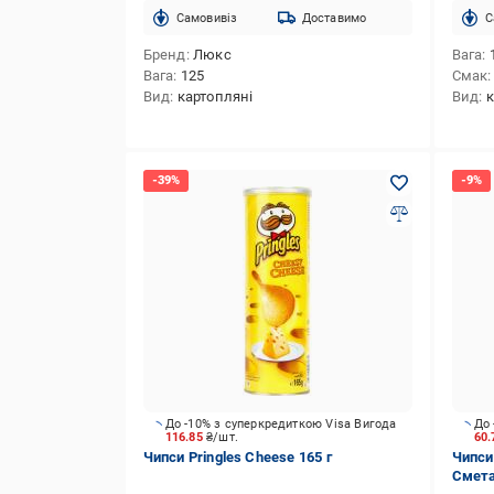
Cамовивіз
Доставимо
C
Бренд
Люкс
Вага
Вага
125
Смак
Вид
картопляні
Вид
к
До -10% з суперкредиткою Visa Вигода
До 
116.85
₴/шт.
60
Чипси Pringles Cheese 165 г
Чипси
Смета