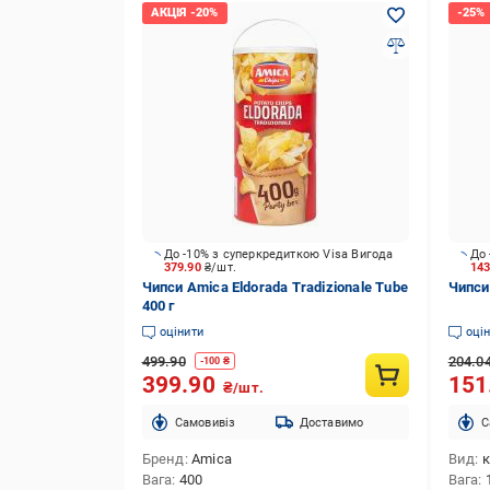
До -10% з суперкредиткою Visa Вигода
До 
379.90
₴/шт.
14
Чипси Amica Eldorada Tradizionale Tube
Чипси 
400 г
оцінити
оці
499.90
204.0
-
100
₴
399.90
151
₴/шт.
Cамовивіз
Доставимо
C
Бренд
Amica
Вид
к
Вага
400
Вага