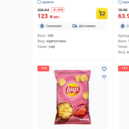
оцінити
оці
204.04
70.90
-
81.04
₴
123
63.
₴/шт.
Cамовивіз
Доставимо
C
Вага
165
Брен
Вид
картопляні
Вага
Смак
сир
Смак
Вид
к