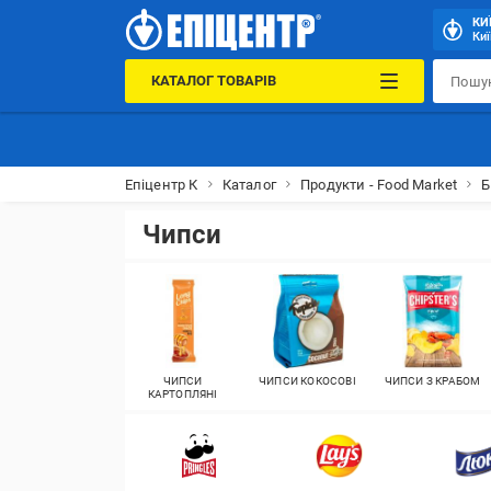
КИ
Киї
КАТАЛОГ ТОВАРІВ
Епіцентр К
Каталог
Продукти - Food Market
Б
Чипси
ЧИПСИ
ЧИПСИ КОКОСОВІ
ЧИПСИ З КРАБОМ
КАРТОПЛЯНІ