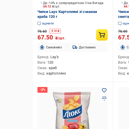
До -10% з суперкредиткою Visa Вигода
До 
64.12
₴/шт.
64
Чипси Lays Картопляні зі смаком
Чипси
краба 120 г
сметан
оцінити
оці
76.60
76.60
-
9.10
₴
67.50
67.
₴/шт.
Cамовивіз
Доставимо
C
Бренд
Lay's
Брен
Вага
120
Вага
Смак
краб
Смак
Вид
картопляні
Вид
к