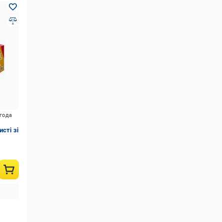
игода
сті зі