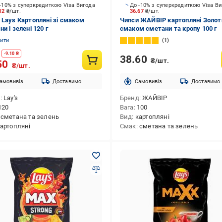
-10% з суперкредиткою Visa Вигода
До -10% з суперкредиткою Visa В
.12
₴/шт.
36.67
₴/шт.
 Lays Картопляні зі смаком
Чипси ЖАЙВІР картопляні Золоти
и і зелені 120 г
смаком сметани та кропу 100 г
нити
1
-
9.10
₴
38.60
₴/шт.
50
₴/шт.
амовивіз
Доставимо
Cамовивіз
Доставимо
д
Lay's
Бренд
ЖАЙВІР
120
Вага
100
сметана та зелень
Вид
картопляні
артопляні
Смак
сметана та зелень