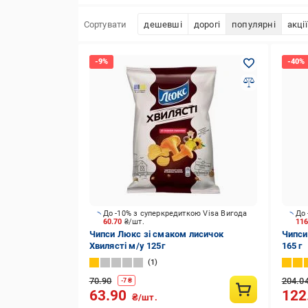
Сортувати
дешевші
дорогі
популярні
акції
До -10% з суперкредиткою Visa Вигода
До 
60.70
₴/шт.
11
Чипси Люкс зі смаком лисичок
Чипси 
Хвилясті м/у 125г
165 г
1
70.90
204.0
-
7
₴
63.90
122
₴/шт.