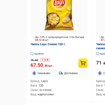
До -10% з суперкредиткою Visa Вигода
До 
64.12
₴/шт.
67
Чипси Lays Солоні 120 г
Чипси
смако
оцінити
оці
76.60
-
9.10
₴
71
67.50
₴/шт.
Cамовивіз
Доставимо
C
Бренд
Lay's
Брен
Вага
120
Вага
Смак
із сіллю
Смак
Вид
картопляні
Вид
к