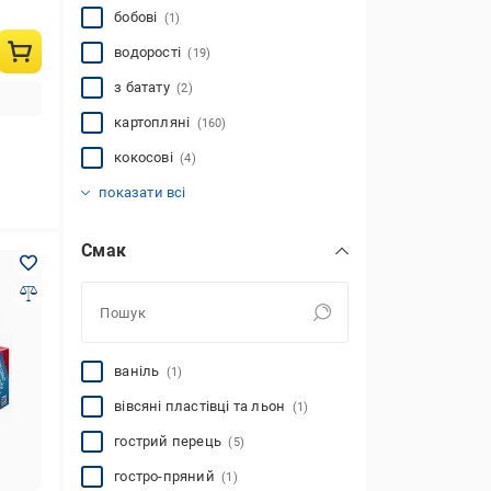
бобові
(1)
водорості
(19)
з батату
(2)
картопляні
(160)
кокосові
(4)
кукурудзяні
овочеві
пшеничні
рисові
фруктові
(8)
(3)
(9)
(4)
(34)
показати всі
Смак
ваніль
(1)
вівсяні пластівці та льон
(1)
гострий перець
(5)
гостро-пряний
(1)