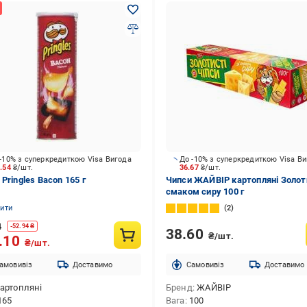
-10% з суперкредиткою Visa Вигода
До -10% з суперкредиткою Visa В
3.54
₴/шт.
36.67
₴/шт.
Pringles Bacon 165 г
Чипси ЖАЙВІР картопляні Золоти
смаком сиру 100 г
нити
2
4
-
52.94
₴
38.60
₴/шт.
.10
₴/шт.
амовивіз
Доставимо
Cамовивіз
Доставимо
артопляні
Бренд
ЖАЙВІР
165
Вага
100