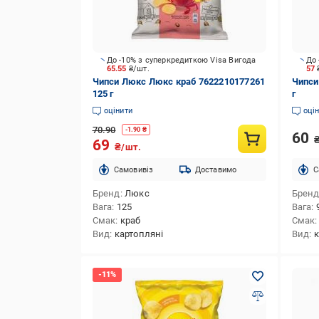
До -10% з суперкредиткою Visa Вигода
До 
65.55
₴/шт.
57
Чипси Люкс Люкс краб 7622210177261
Чипси 
125 г
г
оцінити
оці
70.90
-
1.90
₴
60
69
₴/шт.
Cамовивіз
Доставимо
C
Бренд
Люкс
Брен
Вага
125
Вага
Смак
краб
Смак
Вид
картопляні
Вид
к