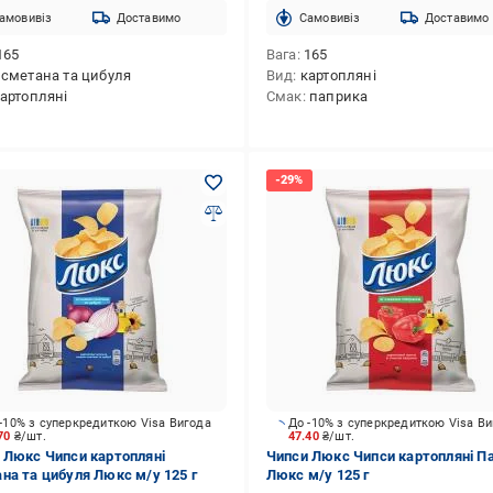
амовивіз
Доставимо
Cамовивіз
Доставимо
165
Вага
165
сметана та цибуля
Вид
картопляні
артопляні
Смак
паприка
-10% з суперкредиткою Visa Вигода
До -10% з суперкредиткою Visa В
.70
₴/шт.
47.40
₴/шт.
 Люкс Чипси картопляні
Чипси Люкс Чипси картопляні П
на та цибуля Люкс м/у 125 г
Люкс м/у 125 г