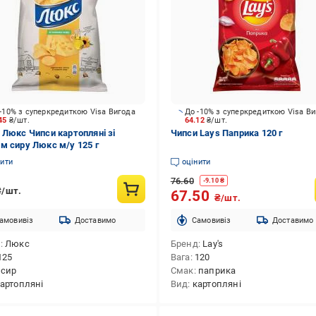
-10% з суперкредиткою Visa Вигода
До -10% з суперкредиткою Visa В
.45
₴/шт.
64.12
₴/шт.
 Люкс Чипси картопляні зі
Чипси Lays Паприка 120 г
м сиру Люкс м/у 125 г
нити
оцінити
76.60
-
9.10
₴
₴/шт.
67.50
₴/шт.
амовивіз
Доставимо
Cамовивіз
Доставимо
д
Люкс
Бренд
Lay's
125
Вага
120
сир
Смак
паприка
артопляні
Вид
картопляні