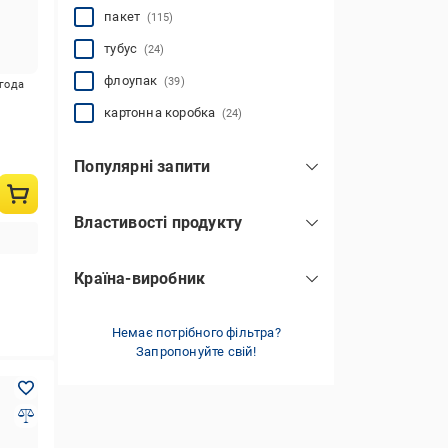
пакет
(115)
тубус
(24)
флоупак
(39)
игода
картонна коробка
(24)
Популярні запити
закуски до пива
(83)
Властивості продукту
без глютену
(33)
Країна-виробник
Іспанія
(3)
Італія
Немає потрібного фільтра?
(8)
Запропонуйте свій!
Бельгія
(7)
Велика Британія
(3)
Китай
(1)