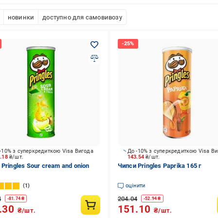
новинки
доступно для самовивозу
-10% з суперкредиткою Visa Вигода
До -10% з суперкредиткою Visa В
6.18
₴/шт.
143.54
₴/шт.
Pringles Sour cream and onion
Чипси Pringles Paprika 165 г
1
оцінити
4
204.04
-
81.74
₴
-
52.94
₴
.30
151.10
₴/шт.
₴/шт.