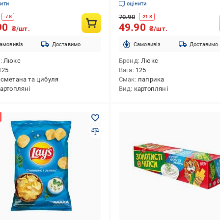
нити
оцінити
70.90
-
7
₴
-
21
₴
90
49.90
₴/шт.
₴/шт.
амовивіз
Доставимо
Cамовивіз
Доставимо
д
Люкс
Бренд
Люкс
125
Вага
125
сметана та цибуля
Смак
паприка
артопляні
Вид
картопляні