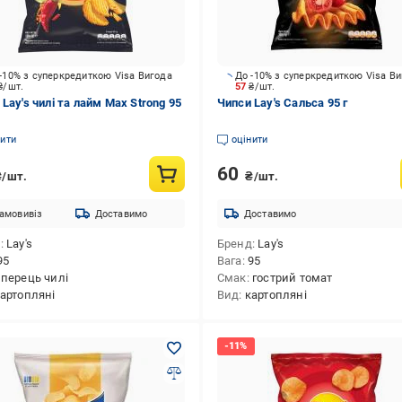
-10% з суперкредиткою Visa Вигода
До -10% з суперкредиткою Visa В
₴/шт.
57
₴/шт.
Lay's чилі та лайм Max Strong 95
Чипси Lay's Сальса 95 г
нити
оцінити
60
₴/шт.
₴/шт.
амовивіз
Доставимо
Доставимо
д
Lay's
Бренд
Lay's
95
Вага
95
перець чилі
Смак
гострий томат
артопляні
Вид
картопляні