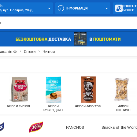
ЇВ
ЕПІЦЕНТ
ІНФОРМАЦІЯ
в, вул. Полярна, 20-Д
БІЗНЕС
акалія 🥨
Снеки
Чипси
ЧИПСИ РИСОВІ
ЧИПСИ
ЧИПСИ ФРУКТОВІ
ЧИПСИ
КУКУРУДЗЯНІ
ПШЕНИЧНІ
PANCHOS
Snacks of the Worl