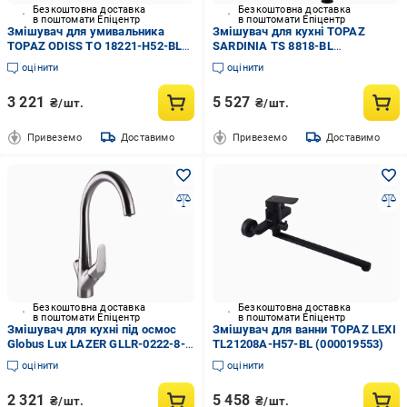
Безкоштовна доставка
Безкоштовна доставка
в поштомати Епіцентр
в поштомати Епіцентр
Змішувач для умивальника
Змішувач для кухні TOPAZ
TOPAZ ODISS TO 18221-H52-BL
SARDINIA TS 8818-BL
(000020839)
(000019559)
оцінити
оцінити
3 221
5 527
₴/шт.
₴/шт.
Привеземо
Доставимо
Привеземо
Доставимо
Безкоштовна доставка
Безкоштовна доставка
в поштомати Епіцентр
в поштомати Епіцентр
Змішувач для кухні під осмос
Змішувач для ванни TOPAZ LEXI
Globus Lux LAZER GLLR-0222-8-
TL21208A-H57-BL (000019553)
STSTEEL (000019261)
оцінити
оцінити
2 321
5 458
₴/шт.
₴/шт.