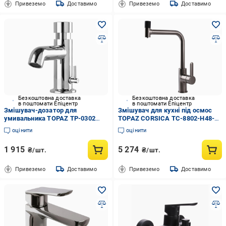
Привеземо
Доставимо
Привеземо
Доставимо
Безкоштовна доставка
Безкоштовна доставка
в поштомати Епіцентр
в поштомати Епіцентр
Змішувач-дозатор для
Змішувач для кухні під осмос
умивальника TOPAZ TP-0302
TOPAZ CORSICA TC-8802-H48-
(000014766)
PVD (000021021)
оцінити
оцінити
1 915
5 274
₴/шт.
₴/шт.
Привеземо
Доставимо
Привеземо
Доставимо