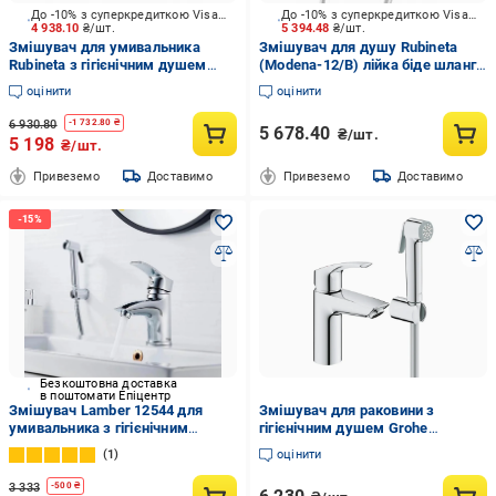
До -10% з суперкредиткою Visa Вигода
До -10% з суперкредиткою Visa Вигода
4 938.10
₴/шт.
5 394.48
₴/шт.
Змішувач для умивальника
Змішувач для душу Rubineta
Rubineta з гігієнічним душем
(Modena-12/В) лійка біде шланг
AERO-17 з лійкой для біде
MD20В08
оцінити
оцінити
540032N
6 930.80
-
1 732.80
₴
5 678.40
₴/шт.
5 198
₴/шт.
Привеземо
Доставимо
Привеземо
Доставимо
Безкоштовна доставка
в поштомати Епіцентр
Змішувач Lamber 12544 для
Змішувач для раковини з
умивальника з гігієнічним
гігієнічним душем Grohe
душем Хром
Eurosmart New
1
оцінити
3 333
-
500
₴