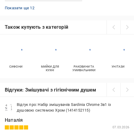
Змішувачі Hansgrohe для біде
Змішувачі Gappo білі
Змішувачі для ванни бронза
Змішувачі Imprese для умивальника
Натискні змішувачі для умивальника
Змішувач для кухні настінний двовентильний
Змішувачі Ravak для умивальника
Змішувач для ванни двовентильний
Змішувачі Haiba для умивальника
Zerix змішувачі з гнучким виливом
Змішувачі Hansgrohe білі
Змішувачі AM.PM для ванни
Показати ще 12
Також купують з категорій
СИФОНИ
МИЙКИ ДЛЯ
РАКОВИНИ ТА
УНІТАЗИ
КУХНІ
УМИВАЛЬНИКИ
Відгуки: Змішувачі з гігієнічним душем
Відгук про: Набір змішувачів Sardinia Chrome 3в1 із
душовою системою Хром (1414152115)
Наталія
07.03.2026