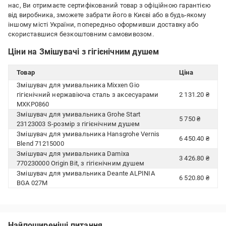
нас, Ви отримаєте сертифікований товар з офіційною гарантією
від виробника, зможете забрати його в Києві або в будь-якому
іншому місті України, попередньо оформивши доставку або
скориставшися безкоштовним самовивозом.
Ціни на Змішувачі з гігієнічним душем
Товар
Ціна
Змішувач для умивальника Mixxen Gio
гігієнічний нержавіюча сталь з аксесуарами
2 131.20 ₴
MXKP0860
Змішувач для умивальника Grohe Start
5 750 ₴
23123003 S-розмір з гігієнічним душем
Змішувач для умивальника Hansgrohe Vernis
6 450.40 ₴
Blend 71215000
Змішувач для умивальника Damixa
3 426.80 ₴
770230000 Origin Bit, з гігієнічним душем
Змішувач для умивальника Deante ALPINIA
6 520.80 ₴
BGA 027M
Найпоширеніші питання