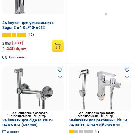
Змішувач для умивальника
Zegor 3 в 1 KLF10-A012
10
2 058
-
618
₴
1 440
₴/шт.
Доставимо
Безкоштовна доставка
Безкоштовна доставка
в поштомати Епіцентр
в поштомати Епіцентр
Змішувач для біде MIXXUS
Змішувач для раковини Lidz 14
HANS 024 (MI5968)
34 001FB CRM з лійкою для
гігієнічного душу (SD00041203)
оцінити
1