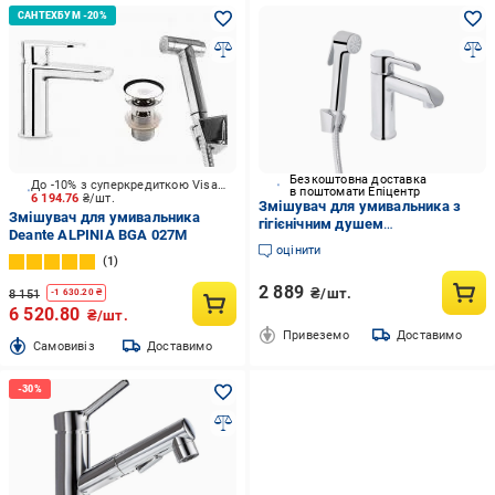
Безкоштовна доставка
До -10% з суперкредиткою Visa Вигода
в поштомати Епіцентр
6 194.76
₴/шт.
Змішувач для умивальника з
Змішувач для умивальника
гігієнічним душем
Deante ALPINIA BGA 027M
QTGRA272CRM45670 латунний
оцінити
Chrome (SD00051794)
1
2 889
₴/шт.
8 151
-
1 630.20
₴
6 520.80
₴/шт.
Привеземо
Доставимо
Cамовивіз
Доставимо