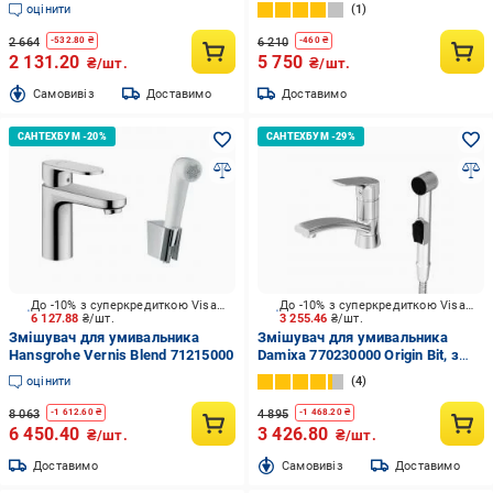
нержавіюча сталь з
гігієнічним душем
оцінити
1
аксесуарами MXKP0860
2 664
6 210
-
532.80
₴
-
460
₴
2 131.20
5 750
₴/шт.
₴/шт.
Cамовивіз
Доставимо
Доставимо
До -10% з суперкредиткою Visa Вигода
До -10% з суперкредиткою Visa Вигода
6 127.88
₴/шт.
3 255.46
₴/шт.
Змішувач для умивальника
Змішувач для умивальника
Hansgrohe Vernis Blend 71215000
Damixa 770230000 Origin Bit, з
гігієнічним душем
оцінити
4
8 063
4 895
-
1 612.60
₴
-
1 468.20
₴
6 450.40
3 426.80
₴/шт.
₴/шт.
Доставимо
Cамовивіз
Доставимо