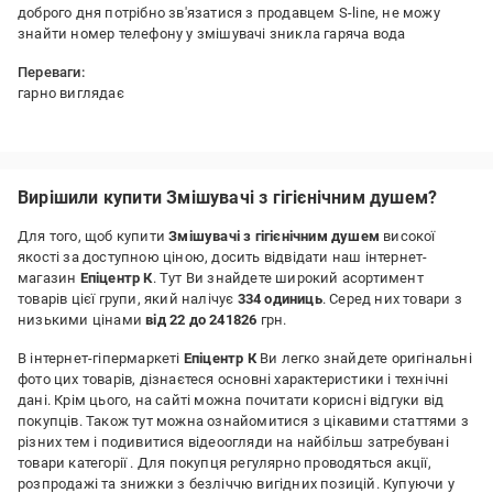
доброго дня потрібно зв'язатися з продавцем S-line, не можу
знайти номер телефону у змішувачі зникла гаряча вода
Переваги:
гарно виглядає
Недоліки:
через 5 місяців у душі зникла гаряча вода
Вирішили купити Змішувачі з гігієнічним душем?
Для того, щоб купити
Змішувачі з гігієнічним душем
високої
якості за доступною ціною, досить відвідати наш інтернет-
магазин
Епіцентр К
. Тут Ви знайдете широкий асортимент
товарів цієї групи, який налічує
334 одиниць
. Серед них товари з
низькими цінами
від 22 до 241826
грн.
В інтернет-гіпермаркеті
Епіцентр К
Ви легко знайдете оригінальні
фото цих товарів, дізнаєтеся основні характеристики і технічні
дані. Крім цього, на сайті можна почитати корисні відгуки від
покупців. Також тут можна ознайомитися з цікавими статтями з
різних тем і подивитися відеоогляди на найбільш затребувані
товари категорії
. Для покупця регулярно проводяться акції,
розпродажі та знижки з безліччю вигідних позицій. Купуючи у