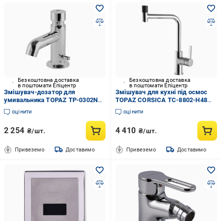
Безкоштовна доставка
Безкоштовна доставка
в поштомати Епіцентр
в поштомати Епіцентр
Змішувач-дозатор для
Змішувач для кухні під осмос
умивальника TOPAZ TP-0302N
TOPAZ CORSICA TC-8802-H48
(000022463)
(000019560)
оцінити
оцінити
2 254
4 410
₴/шт.
₴/шт.
Привеземо
Доставимо
Привеземо
Доставимо