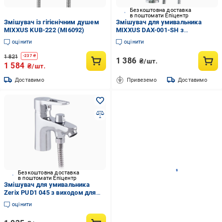
Безкоштовна доставка
в поштомати Епіцентр
Змішувач із гігієнічним душем
Змішувач для умивальника
MIXXUS KUB-222 (MI6092)
MIXXUS DAX-001-SH з
гігієнічним душем Хром (OL-
оцінити
оцінити
MI6072)
1 821
-
237
₴
1 386
₴/шт.
1 584
₴/шт.
Доставимо
Привеземо
Доставимо
Безкоштовна доставка
в поштомати Епіцентр
Змішувач для умивальника
Zerix PUD1 045 з виходом для
гігієнічної лійки (ZX2870)
оцінити