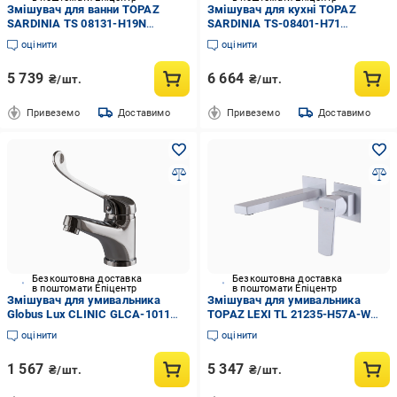
Змішувач для ванни TOPAZ
Змішувач для кухні TOPAZ
SARDINIA TS 08131-H19N
SARDINIA TS-08401-H71
(000016607)
(000027422)
оцінити
оцінити
5 739
6 664
₴/шт.
₴/шт.
Привеземо
Доставимо
Привеземо
Доставимо
Безкоштовна доставка
Безкоштовна доставка
в поштомати Епіцентр
в поштомати Епіцентр
Змішувач для умивальника
Змішувач для умивальника
Globus Lux CLINIC GLCA-1011
TOPAZ LEXI TL 21235-H57A-W
(000001682)
(000028523)
оцінити
оцінити
1 567
5 347
₴/шт.
₴/шт.