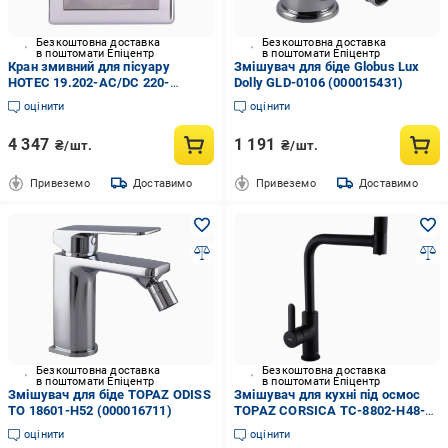
Безкоштовна доставка
Безкоштовна доставка
в поштомати Епіцентр
в поштомати Епіцентр
Кран змивний для пісуару
Змішувач для біде Globus Lux
HOTEC 19.202-AC/DC 220-
Dolly GLD-0106 (000015431)
240V/6V сенсорний/монтаж у
оцінити
оцінити
стіну (000007815)
4 347
1 191
₴/шт.
₴/шт.
Привеземо
Доставимо
Привеземо
Доставимо
Безкоштовна доставка
Безкоштовна доставка
в поштомати Епіцентр
в поштомати Епіцентр
Змішувач для біде TOPAZ ODISS
Змішувач для кухні під осмос
TO 18601-H52 (000016711)
TOPAZ CORSICA TC-8802-H48-
BL (000020807)
оцінити
оцінити