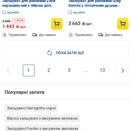
Змішувач для раковини Zerix
Змішувач для раковини Qtap
нержавіючий з лійкою для
Gemini з гігієнічним душем
гігієнічного душу (5616)
(QTGEM272GMB45692)
оцінити
оцінити
2 886
-
1 443
₴
3 663
₴/шт.
1 443
₴/шт.
Привеземо
Доставимо
Привеземо
Доставимо
ПОКАЗАТИ ЩЕ
1
2
3
...
13
Популярні запити
Змішувачі Hansgrohe чорні
Blanco змішувачі з висувним виливом
Змішувачі Franke з висувним виливом