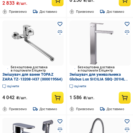
6 230
₴/шт.
2 833
₴/шт.
Привеземо
Доставимо
Привеземо
Доставимо
Безкоштовна доставка
Безкоштовна доставка
в поштомати Епіцентр
в поштомати Епіцентр
Змішувач для ванни TOPAZ
Змішувач для умивальника
ZARA TZ-13208-H37 (000019564)
Globus Lux SICILIA SBQ-201HL
(000027319)
оцінити
оцінити
4 042
1 586
₴/шт.
₴/шт.
Привеземо
Доставимо
Привеземо
Доставимо