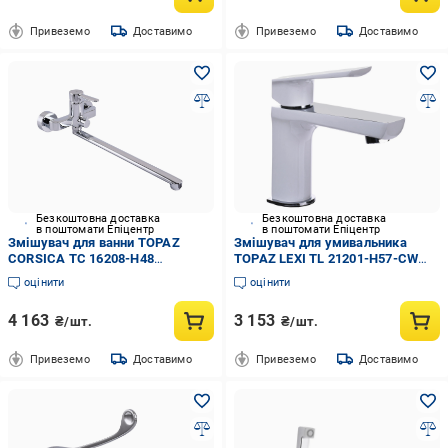
Привеземо
Доставимо
Привеземо
Доставимо
Безкоштовна доставка
Безкоштовна доставка
в поштомати Епіцентр
в поштомати Епіцентр
Змішувач для ванни TOPAZ
Змішувач для умивальника
CORSICA TC 16208-H48
TOPAZ LEXI TL 21201-H57-CW
(000028486)
(000019546)
оцінити
оцінити
4 163
3 153
₴/шт.
₴/шт.
Привеземо
Доставимо
Привеземо
Доставимо