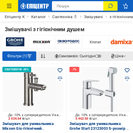
Епіцентр К
Каталог
Сантехніка 🚿
Змішувачі
з гігієнічн
Змішувачі з гігієнічним душем
Kroner
Фільтри (1)
Самовивіз:
Сьогодні
Ціна
До -10% з суперкредиткою Visa Вигода
До -10% з суперкредиткою Visa Вигода
2 024.64
₴/шт.
5 462.50
₴/шт.
Змішувач для умивальника
Змішувач для умивальника
Mixxen Gio гігієнічний
Grohe Start 23123003 S-розмір з