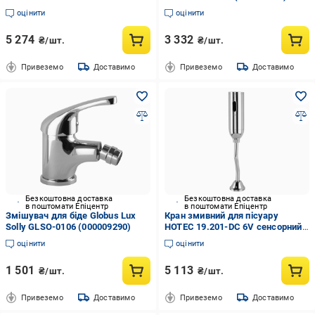
BL (000021023)
оцінити
оцінити
5 274
3 332
₴/шт.
₴/шт.
Привеземо
Доставимо
Привеземо
Доставимо
Безкоштовна доставка
Безкоштовна доставка
в поштомати Епіцентр
в поштомати Епіцентр
Змішувач для біде Globus Lux
Кран змивний для пісуару
Solly GLSO-0106 (000009290)
HOTEC 19.201-DC 6V сенсорний/
зовнішє підключення
оцінити
оцінити
(000007816)
1 501
5 113
₴/шт.
₴/шт.
Привеземо
Доставимо
Привеземо
Доставимо