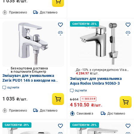
1 035
₴/шт.
Привеземо
Доставимо
Безкоштовна доставка
До -10% з суперкредиткою Visa Вигода
в поштомати Епіцентр
4 284.97
₴/шт.
Змішувач для умивальника
Змішувач для умивальника
Zerix PUD1 146 з виходом на
Aqua Rodos Umbra 90363-3
душову лійку (ZX2871)
оцінити
оцінити
1 035
₴/шт.
6 014
-
1 503.50
₴
4 510.50
₴/шт.
Привеземо
Доставимо
Cамовивіз
Доставимо