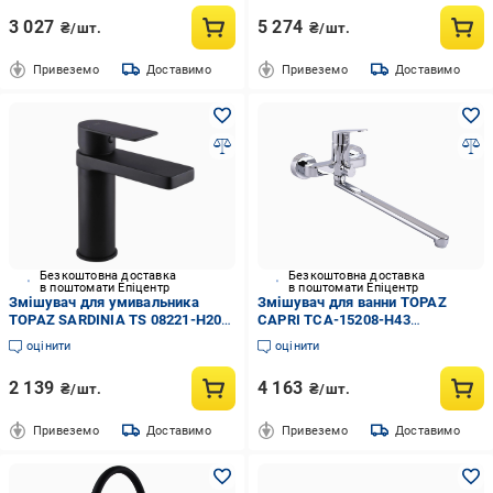
3 027
5 274
₴/шт.
₴/шт.
Привеземо
Доставимо
Привеземо
Доставимо
Безкоштовна доставка
Безкоштовна доставка
в поштомати Епіцентр
в поштомати Епіцентр
Змішувач для умивальника
Змішувач для ванни TOPAZ
TOPAZ SARDINIA TS 08221-H20-
CAPRI TCA-15208-H43
BB (000021536)
(000028524)
оцінити
оцінити
2 139
4 163
₴/шт.
₴/шт.
Привеземо
Доставимо
Привеземо
Доставимо