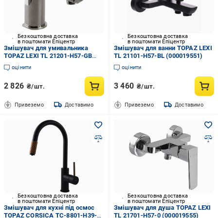
Безкоштовна доставка
Безкоштовна доставка
в поштомати Епіцентр
в поштомати Епіцентр
Змішувач для умивальника
Змішувач для ванни TOPAZ LEXI
TOPAZ LEXI TL 21201-H57-GB
TL 21101-H57-BL (000019551)
(000019549)
оцінити
оцінити
2 826
3 460
₴/шт.
₴/шт.
Привеземо
Доставимо
Привеземо
Доставимо
Безкоштовна доставка
Безкоштовна доставка
в поштомати Епіцентр
в поштомати Епіцентр
Змішувач для кухні під осмос
Змішувач для душа TOPAZ LEXI
TOPAZ CORSICA TC-8801-H39-
TL 21701-H57-0 (000019555)