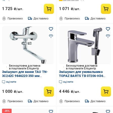
1 725
1 071
₴/шт.
₴/шт.
Привеземо
Доставимо
Привеземо
Доставимо
Безкоштовна доставка
Безкоштовна доставка
в поштомати Епіцентр
в поштомати Епіцентр
Змішувач для ванни TAU TN-
Змішувач для умивальника
3C242C 9846220 350 мм
TOPAZ BARTS TB 07206-H36
(33359450)
(000019563)
оцінити
оцінити
1 000
4 446
₴/шт.
₴/шт.
Привеземо
Доставимо
Привеземо
Доставимо