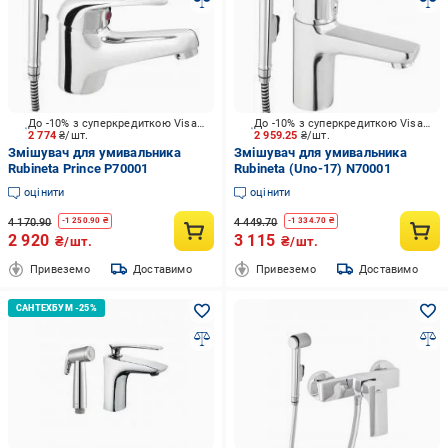
До -10% з суперкредиткою Visa Вигода
До -10% з суперкредиткою Visa Вигода
2 774
₴/шт.
2 959.25
₴/шт.
Змішувач для умивальника
Змішувач для умивальника
Rubineta Prince P70001
Rubineta (Uno-17) N70001
оцінити
оцінити
4 170.90
4 449.70
-
1 250.90
₴
-
1 334.70
₴
2 920
3 115
₴/шт.
₴/шт.
Привеземо
Доставимо
Привеземо
Доставимо