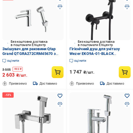
Безкоштовна доставка
Безкоштовна доставка
в поштомати Епіцентр
в поштомати Епіцентр
Змішувач для раковини Qtap
Гігієнічний душ для унітазу
Grand QTGRA272CRM45670 з
Wezer EKO9A-01-BLACK
гігієнічним душем Chrome
нержавіюча сталь Чорний
оцінити
оцінити
(QTGRA272CRM45670)
3 505
-
902
₴
1 747
₴/шт.
2 603
₴/шт.
Привеземо
Доставимо
Привеземо
Доставимо