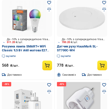
До -10% з суперкредиткою Visa Вигода
До -10% з суперкредиткою Visa Вигода
511.20
₴/шт.
700.20
₴/шт.
Розумна лампа SMART+ WiFi
Датчик руху HausMark SL-
Classic 9,5 Вт A60 матова E27
ST700C-WH
220 В 2700-6500 К A75 CCT
оцінити
оцінити
568
778
₴/шт.
₴/шт.
Доставимо
Cамовивіз
Доставимо