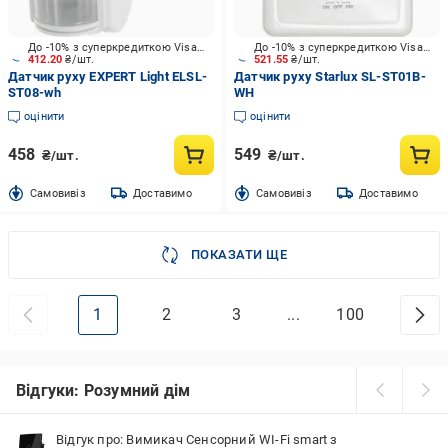
До -10% з суперкредиткою Visa Вигода
До -10% з суперкредиткою Visa Вигода
412.20
₴/шт.
521.55
₴/шт.
Датчик руху EXPERT Light ELSL-
Датчик руху Starlux SL-ST01B-
ST08-wh
WH
оцінити
оцінити
458
549
₴/шт.
₴/шт.
Cамовивіз
Доставимо
Cамовивіз
Доставимо
ПОКАЗАТИ ЩЕ
1
2
3
...
100
Відгуки: Розумний дім
Відгук про: Вимикач Сенсорний WI-Fi smart з