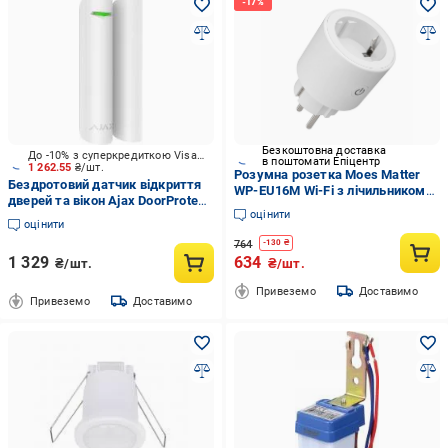
Безкоштовна доставка
До -10% з суперкредиткою Visa Вигода
в поштомати Епіцентр
1 262.55
₴/шт.
Розумна розетка Moes Matter
Бездротовий датчик відкриття
WP-EU16M Wi-Fi з лічильником
дверей та вікон Ajax DoorProtect
електроенергії та захистом від
оцінити
white
перевантаження (35221441)
оцінити
764
-
130
₴
1 329
634
₴/шт.
₴/шт.
Привеземо
Доставимо
Привеземо
Доставимо