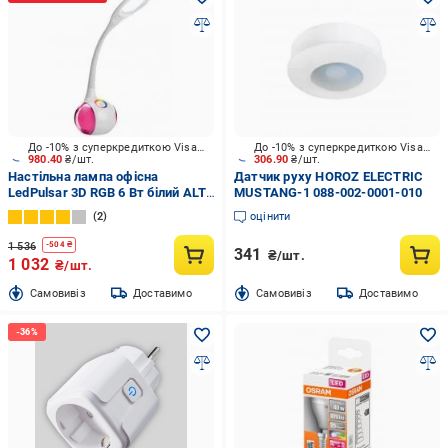
До -10% з суперкредиткою Visa Вигода
До -10% з суперкредиткою Visa Вигода
980.40
₴/шт.
306.90
₴/шт.
Настільна лампа офісна
Датчик руху HOROZ ELECTRIC
LedPulsar 3D RGB 6 Вт білий ALT-
MUSTANG-1 088-002-0001-010
320W
2
оцінити
1 536
-
504
₴
341
₴/шт.
1 032
₴/шт.
Cамовивіз
Доставимо
Cамовивіз
Доставимо