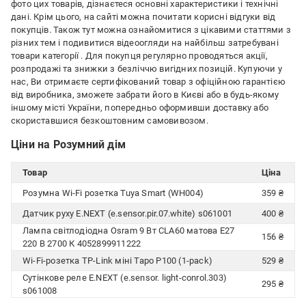
фото цих товарів, дізнаєтеся основні характеристики і технічні
дані. Крім цього, на сайті можна почитати корисні відгуки від
покупців. Також тут можна ознайомитися з цікавими статтями з
різних тем і подивитися відеоогляди на найбільш затребувані
товари категорії
. Для покупця регулярно проводяться акції,
розпродажі та знижки з безліччю вигідних позицій. Купуючи у
нас, Ви отримаєте сертифікований товар з офіційною гарантією
від виробника, зможете забрати його в Києві або в будь-якому
іншому місті України, попередньо оформивши доставку або
скориставшися безкоштовним самовивозом.
Ціни на Розумний дім
Товар
Ціна
Розумна Wi-Fi розетка Tuya Smart (WH004)
359 ₴
Датчик руху E.NEXT (e.sensor.pir.07.white) s061001
400 ₴
Лампа світлодіодна Osram 9 Вт CLA60 матова E27
156 ₴
220 В 2700 К 4052899911222
Wi-Fi-розетка TP-Link міні Tapo P100 (1-pack)
529 ₴
Сутінкове реле E.NEXT (e.sensor. light-conrol.303)
295 ₴
s061008