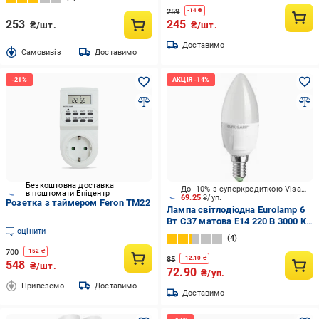
259
-
14
₴
253
245
₴/шт.
₴/шт.
Доставимо
Cамовивіз
Доставимо
Безкоштовна доставка
До -10% з суперкредиткою Visa Вигода
в поштомати Епіцентр
69.25
₴/уп.
Розетка з таймером Feron TM22
Лампа світлодіодна Eurolamp 6
Вт C37 матова E14 220 В 3000 К
оцінити
LED-CL-06143(T)dim
4
700
-
152
₴
85
-
12.10
₴
548
₴/шт.
72.90
₴/уп.
Привеземо
Доставимо
Доставимо