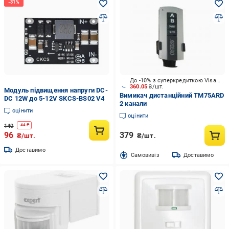
До -10% з суперкредиткою Visa Вигода
360.05
₴/шт.
Модуль підвищення напруги DC-
Вимикач дистанційний TM75ARD
DC 12W до 5-12V SKCS-BS02 V4
2 канали
оцінити
оцінити
140
-
44
₴
96
379
₴/шт.
₴/шт.
Доставимо
Cамовивіз
Доставимо