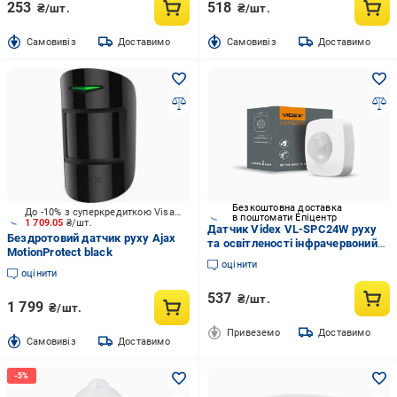
253
518
₴/шт.
₴/шт.
Cамовивіз
Доставимо
Cамовивіз
Доставимо
Безкоштовна доставка
До -10% з суперкредиткою Visa Вигода
в поштомати Епіцентр
1 709.05
₴/шт.
Датчик Videx VL-SPC24W руху
Бездротовий датчик руху Ajax
та освітленості інфрачервоний
MotionProtect black
1200 W
оцінити
оцінити
537
₴/шт.
1 799
₴/шт.
Привеземо
Доставимо
Cамовивіз
Доставимо