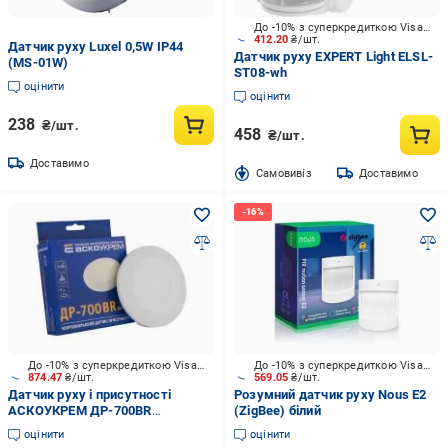
До -10% з суперкредиткою Visa Вигода
412.20
₴/шт.
Датчик руху Luxel 0,5W IP44
Датчик руху EXPERT Light ELSL-
(MS-01W)
ST08-wh
оцінити
оцінити
238
₴/шт.
458
₴/шт.
Доставимо
Cамовивіз
Доставимо
До -10% з суперкредиткою Visa Вигода
До -10% з суперкредиткою Visa Вигода
874.47
₴/шт.
569.05
₴/шт.
Датчик руху і присутності
Розумний датчик руху Nous E2
АСКОУКРЕМ ДР-700BR
(ZigBee) білий
мікрохвильовий A0220010045
оцінити
оцінити