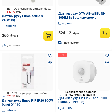
До -10% з суперкредиткою Visa Вигода
347.70
₴/шт.
Датчик руху GTV AE-WBBUNI-
Датчик руху Euroelectric ST-
10DIM 3в1 з диммером
24(WCS)
універсальний Білий (5119)
оцінити
оцінити
524.12
₴/шт.
366
₴/шт.
Доставимо
Доставимо
Безкоштовна доставка
До -10% з суперкредиткою Visa Вигода
в поштомати Епіцентр
323.10
₴/шт.
Датчик руху TP-Link Tapo T100
Датчик руху Emos PIR IP20 800W
Білий (20799838)
бiлий G1110
оцінити
оцінити