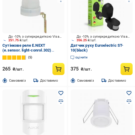
До -10% з суперкредиткою Visa Вигода
До -10% з суперкредиткою Visa Вигода
251.75
₴/шт.
356.25
₴/шт.
Сутінкове реле E.NEXT
Датчик руху Euroelectric ST-
(e.sensor. light-conrol.302)
10(black)
s061007
5
оцінити
265
375
₴/шт.
₴/шт.
Cамовивіз
Доставимо
Cамовивіз
Доставимо