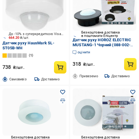
Безкоштовна доставка
До -10% з суперкредиткою Visa Вигода
в поштомати Епіцентр
664.20
₴/шт.
Датчик руху HOROZ ELECTRIC
Датчик руху HausMark SL-
MUSTANG-1 Чорний (088-002-
ST05B-WH
0001-020)
оцінити
1
318
₴/шт.
738
₴/шт.
Привеземо
Доставимо
Cамовивіз
Доставимо
Безкоштовна доставка
Безкоштовна доставка