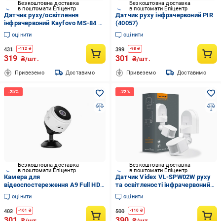
Безкоштовна доставка
Безкоштовна доставка
в поштомати Епіцентр
в поштомати Епіцентр
Датчик руху/освітлення
Датчик руху інфрачервоний PIR
інфрачервоний Kayfovo MS-84 з
(40057)
таймером у патрон E27 (28953)
оцінити
оцінити
431
399
-
112
₴
-
98
₴
319
301
₴/шт.
₴/шт.
Привеземо
Доставимо
Привеземо
Доставимо
Безкоштовна доставка
Безкоштовна доставка
в поштомати Епіцентр
в поштомати Епіцентр
Камера для
Датчик Videx VL-SPW02W руху
відеоспостереження А9 Full HD
та освітленості інфрачервоний
1080 із датчиком руху
1200 W
оцінити
оцінити
402
500
-
101
₴
-
110
₴
301
390
₴/шт.
₴/шт.