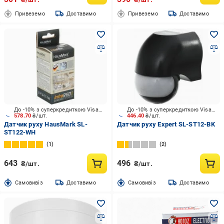
Привеземо
Доставимо
Привеземо
Доставимо
До -10% з суперкредиткою Visa Вигода
До -10% з суперкредиткою Visa Вигода
578.70
₴/шт.
446.40
₴/шт.
Датчик руху HausMark SL-
Датчик руху Expert SL-ST12-BK
ST122-WH
1
2
643
496
₴/шт.
₴/шт.
Cамовивіз
Доставимо
Cамовивіз
Доставимо