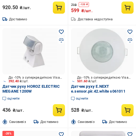
719
-
120
₴
920.50
₴/шт.
599
₴/шт.
Доставимо
Доставка недоступна
До -10% з суперкредиткою Visa Вигода
До -10% з суперкредиткою Visa Вигода
392.40
₴/шт.
501.60
₴/шт.
Датчик руху HOROZ ELECTRIC
Датчик руху E.NEXT
MEGANE 1200W
e.sensor.pir.42.white s061011
оцінити
оцінити
436
528
₴/шт.
₴/шт.
Cамовивіз
Доставимо
Cамовивіз
Доставимо