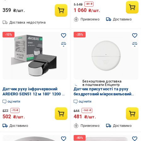
1 149
-
89
₴
359
1 060
₴/шт.
₴/шт.
Привеземо
Доставимо
Доставка недоступна
Безкоштовна доставка
в поштомати Епіцентр
Датчик руху інфрачервоний
Датчик присутності та руху
ARDERO SEN51 12 м 180° 1200 Вт
бездротовий мікрохвильовий
Чорний (iz16822)
Senso KS-WLS04
оцінити
оцінити
577
644
-
75
₴
-
163
₴
502
481
₴/шт.
₴/шт.
Доставимо
Привеземо
Доставимо