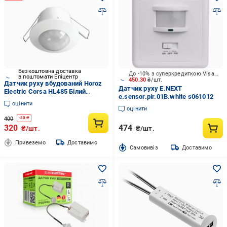
Безкоштовна доставка
До -10% з суперкредиткою Visa Вигода
в поштомати Епіцентр
450.30
₴/шт.
Датчик руху вбудований Horoz
Датчик руху E.NEXT
Electric Corsa HL485 Білий
e.sensor.pir.01B.white s061012
(23813162)
оцінити
оцінити
400
-
80
₴
320
474
₴/шт.
₴/шт.
Привеземо
Доставимо
Cамовивіз
Доставимо