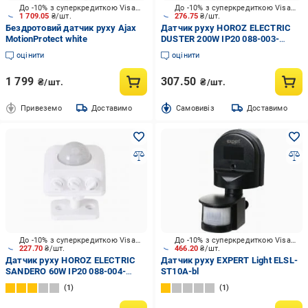
До -10% з суперкредиткою Visa Вигода
До -10% з суперкредиткою Visa Вигода
1 709.05
₴/шт.
276.75
₴/шт.
Бездротовий датчик руху Ajax
Датчик руху HOROZ ELECTRIC
MotionProtect white
DUSTER 200W IP20 088-003-
0001-010
оцінити
оцінити
1 799
307.50
₴/шт.
₴/шт.
Привеземо
Доставимо
Cамовивіз
Доставимо
До -10% з суперкредиткою Visa Вигода
До -10% з суперкредиткою Visa Вигода
227.70
₴/шт.
466.20
₴/шт.
Датчик руху HOROZ ELECTRIC
Датчик руху EXPERT Light ELSL-
SANDERO 60W IP20 088-004-
ST10A-bl
0001-010
1
1