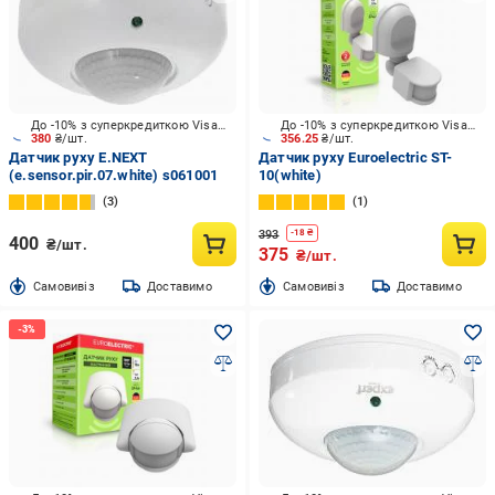
До -10% з суперкредиткою Visa Вигода
До -10% з суперкредиткою Visa Вигода
380
₴/шт.
356.25
₴/шт.
Датчик руху E.NEXT
Датчик руху Euroelectric ST-
(e.sensor.pir.07.white) s061001
10(white)
3
1
393
-
18
₴
400
₴/шт.
375
₴/шт.
Cамовивіз
Доставимо
Cамовивіз
Доставимо