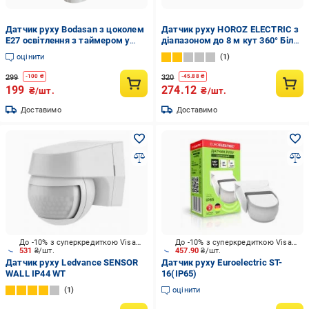
Датчик руху Bodasan з цоколем
Датчик руху HOROZ ELECTRIC з
E27 освітлення з таймером у
діапазоном до 8 м кут 360° Білий
патрон (АС85)
(NAVARA)
оцінити
1
299
320
-
100
₴
-
45.88
₴
199
274.12
₴/шт.
₴/шт.
Доставимо
Доставимо
До -10% з суперкредиткою Visa Вигода
До -10% з суперкредиткою Visa Вигода
531
₴/шт.
457.90
₴/шт.
Датчик руху Ledvance SENSOR
Датчик руху Euroelectric ST-
WALL IP44 WT
16(IP65)
1
оцінити