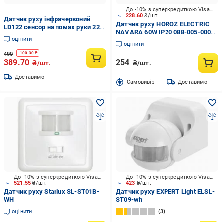
До -10% з суперкредиткою Visa Вигода
228.60
₴/шт.
Датчик руху інфрачервоний
Датчик руху HOROZ ELECTRIC
LD122 сенсор на помах руки 220
NAVARA 60W IP20 088-005-0001-
V (733)
оцінити
010
оцінити
490
-
100.30
₴
389.70
254
₴/шт.
₴/шт.
Доставимо
Cамовивіз
Доставимо
До -10% з суперкредиткою Visa Вигода
До -10% з суперкредиткою Visa Вигода
521.55
₴/шт.
423
₴/шт.
Датчик руху Starlux SL-ST01B-
Датчик руху EXPERT Light ELSL-
WH
ST09-wh
оцінити
3