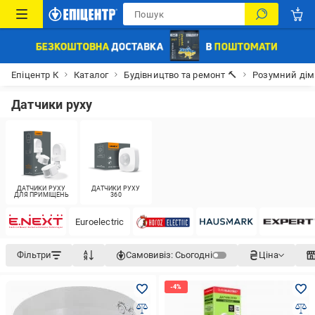
Епіцентр К
Каталог
Будівництво та ремонт 🔨
Розумний дім
Датчики руху
ДАТЧИКИ РУХУ
ДАТЧИКИ РУХУ
ДЛЯ ПРИМІЩЕНЬ
360
Euroelectric
Фільтри
Самовивіз:
Сьогодні
Ціна