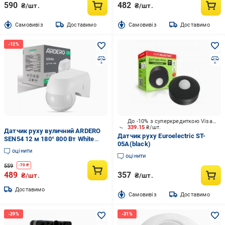
590
482
₴/шт.
₴/шт.
Cамовивіз
Доставимо
Cамовивіз
Доставимо
До -10% з суперкредиткою Visa Вигода
339.15
₴/шт.
Датчик руху вуличний ARDERO
Датчик руху Euroelectric ST-
SEN54 12 м 180° 800 Вт White
05A(black)
(iz16825)
оцінити
оцінити
559
-
70
₴
489
357
₴/шт.
₴/шт.
Доставимо
Cамовивіз
Доставимо