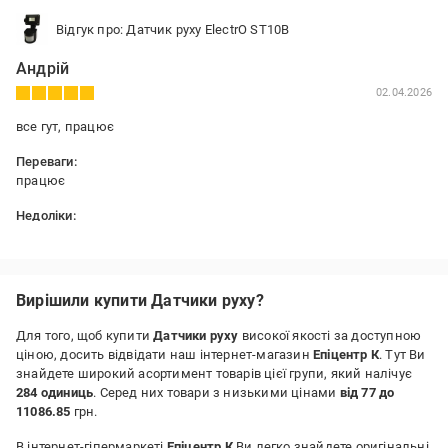
Відгук про: Датчик руху ElectrO ST10B
Андрій
02.04.2026
все гут, працює
Переваги:
працює
Недоліки:
немає
Вирішили купити Датчики руху?
Для того, щоб купити
Датчики руху
високої якості за доступною
ціною, досить відвідати наш інтернет-магазин
Епіцентр К
. Тут Ви
знайдете широкий асортимент товарів цієї групи, який налічує
284 одиниць
. Серед них товари з низькими цінами
від 77 до
11086.85
грн.
В інтернет-гіпермаркеті
Епіцентр К
Ви легко знайдете оригінальні