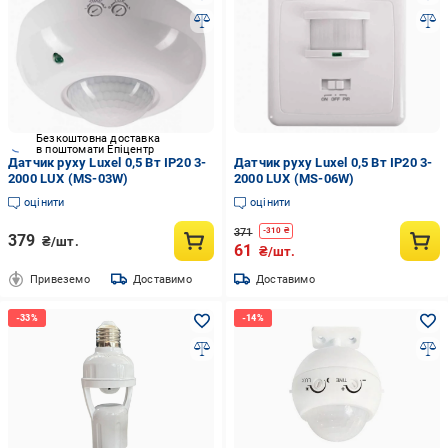
Безкоштовна доставка
в поштомати Епіцентр
Датчик руху Luxel 0,5 Вт IP20 3-
Датчик руху Luxel 0,5 Вт IP20 3-
2000 LUX (MS-03W)
2000 LUX (MS-06W)
оцінити
оцінити
371
-
310
₴
379
₴/шт.
61
₴/шт.
Привеземо
Доставимо
Доставимо