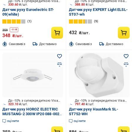
До -10% з суперкредиткою Visa Вигода
До -10% з суперкредиткою Visa Вигода
330.60
₴/шт.
388.80
₴/шт.
Датчик руху Euroelectric ST-
Датчик руху EXPERT Light ELSL-
09(white)
ST07-wh
1
9
359
-
11
₴
432
₴/шт.
348
₴/шт.
Cамовивіз
Доставимо
Cамовивіз
Доставимо
До -10% з суперкредиткою Visa Вигода
До -10% з суперкредиткою Visa Вигода
323.10
₴/шт.
797.40
₴/шт.
Датчик руху HOROZ ELECTRIC
Датчик руху HausMark SL-
MUSTANG-2 300W IP20 088-002-
ST752-WH
0002-010
оцінити
оцінити