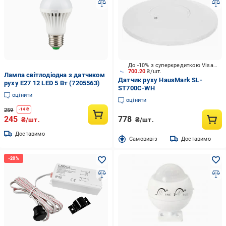
До -10% з суперкредиткою Visa Вигода
700.20
₴/шт.
Лампа світлодіодна з датчиком
Датчик руху HausMark SL-
руху E27 12 LED 5 Вт (7205563)
ST700C-WH
оцінити
оцінити
259
-
14
₴
245
778
₴/шт.
₴/шт.
Доставимо
Cамовивіз
Доставимо