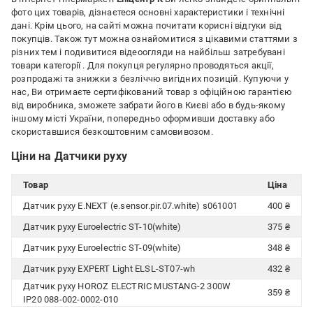
фото цих товарів, дізнаєтеся основні характеристики і технічні
дані. Крім цього, на сайті можна почитати корисні відгуки від
покупців. Також тут можна ознайомитися з цікавими статтями з
різних тем і подивитися відеоогляди на найбільш затребувані
товари категорії
. Для покупця регулярно проводяться акції,
розпродажі та знижки з безліччю вигідних позицій. Купуючи у
нас, Ви отримаєте сертифікований товар з офіційною гарантією
від виробника, зможете забрати його в Києві або в будь-якому
іншому місті України, попередньо оформивши доставку або
скориставшися безкоштовним самовивозом.
Ціни на Датчики руху
Товар
Ціна
Датчик руху E.NEXT (e.sensor.pir.07.white) s061001
400 ₴
Датчик руху Euroelectric ST-10(white)
375 ₴
Датчик руху Euroelectric ST-09(white)
348 ₴
Датчик руху EXPERT Light ELSL-ST07-wh
432 ₴
Датчик руху HOROZ ELECTRIC MUSTANG-2 300W
359 ₴
IP20 088-002-0002-010