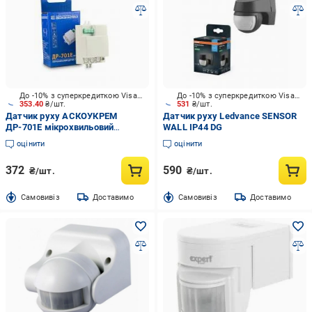
До -10% з суперкредиткою Visa Вигода
До -10% з суперкредиткою Visa Вигода
353.40
₴/шт.
531
₴/шт.
Датчик руху АСКОУКРЕМ
Датчик руху Ledvance SENSOR
ДР-701E мікрохвильовий
WALL IP44 DG
A0220010022
оцінити
оцінити
372
590
₴/шт.
₴/шт.
Cамовивіз
Доставимо
Cамовивіз
Доставимо