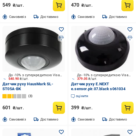
549
470
₴/шт.
₴/шт.
Cамовивіз
Доставимо
Cамовивіз
Доставимо
До -10% з суперкредиткою Visa Вигода
До -10% з суперкредиткою Visa Вигода
540.90
₴/шт.
379.05
₴/шт.
Датчик руху HausMark SL-
Датчик руху E.NEXT
ST05A-BK
e.sensor.pir.07.black s061034
3
оцінити
601
399
₴/шт.
₴/шт.
Cамовивіз
Доставимо
Cамовивіз
Доставимо