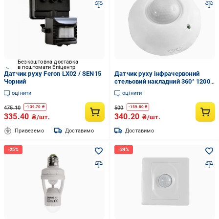
Безкоштовна доставка
в поштомати Епіцентр
Датчик руху Feron LX02 / SEN15
Датчик руху інфрачервоний
Чорний
стельовий накладний 360° 1200
Вт Білий (3212)
оцінити
оцінити
475.10
500
-
139.70
₴
-
159.80
₴
335.40
340.20
₴/шт.
₴/шт.
Привеземо
Доставимо
Доставимо