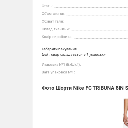
Стать:
Об'єм стегон:
Обхват талії:
Склад тканини:
Колір виробника:
Габарити пакування
Цей товар складається з 1 упаковки
Упаковка №1 (ВхШхГ):
Вага упаковки №1:
Фото Шорти Nike FC TRIBUNA 8IN S