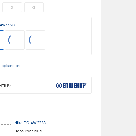
S
XL
. AW2223
порівняння
нтр К»
Nike F.C. AW2223
Нова колекція