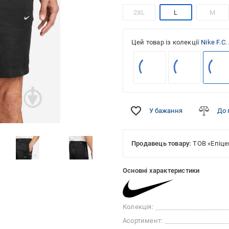
2XL
L
M
Цей товар із колекції
Nike F.C
У бажання
До 
Продавець товару:
ТОВ «Епіце
Основні характеристики
Колекція:
Асортимент: