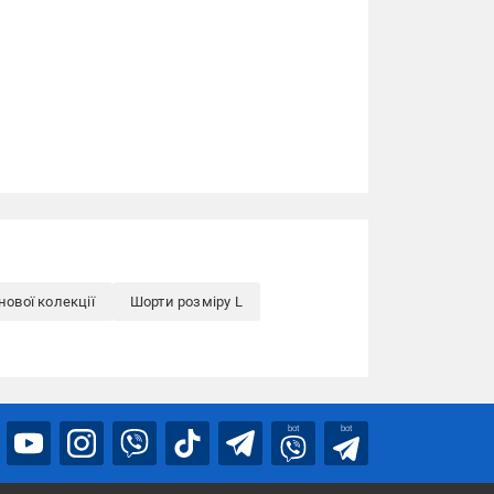
нової колекції
Шорти розміру L
bot
bot