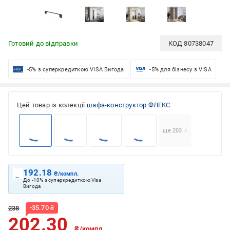
Готовий до відправки
КОД
80738047
-5% з суперкредиткою VISA Вигода
-5% для бізнесу з VISA
Цей товар із колекції
шафа-конструктор ФЛЕКС
ще 203
192.18
₴/компл.
До -10% з суперкредиткою Visa
Вигода
-
35.70
₴
238
202.30
₴/компл.