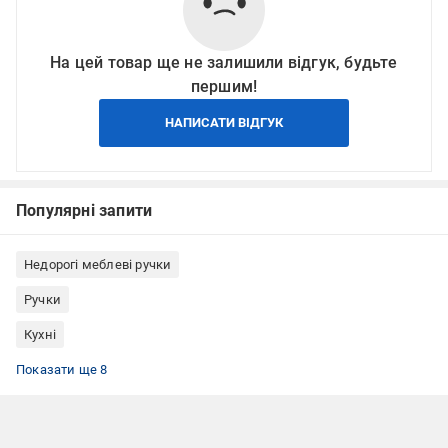
На цей товар ще не залишили відгук, будьте
першим!
НАПИСАТИ ВІДГУК
Популярні запити
Недорогі меблеві ручки
Ручки
Кухні
Меблеві ручки в стилі модерн
Меблеві ручки в стилі ретро
Меблеві ручки для шаф
Меблеві ручки лофт
Декоративні меблеві ручки
Меблеві ручки-скоби
Меблеві ручки 192 мм
Меблеві ручки Грейд
Показати ще 8