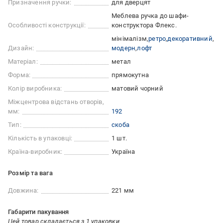
Призначення ручки:
для дверцят
Меблева ручка до шафи-
Особливості конструкції:
конструктора Флекс.
мінімалізм
ретро
декоративний
Дизайн:
модерн
лофт
Матеріал:
метал
Форма:
прямокутна
Колір виробника:
матовий чорний
Міжцентрова відстань отворів,
мм:
192
Тип:
скоба
Кількість в упаковці:
1 шт.
Країна-виробник:
Україна
Розмір та вага
Довжина:
221 мм
Габарити пакування
Цей товар складається з 1 упаковки