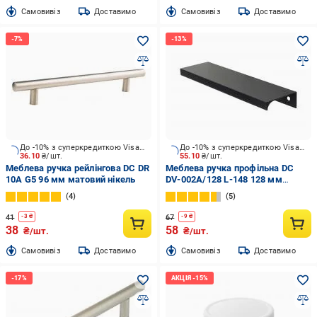
Cамовивіз
Доставимо
Cамовивіз
Доставимо
До -10% з суперкредиткою Visa Вигода
До -10% з суперкредиткою Visa Вигода
36.10
₴/шт.
55.10
₴/шт.
Меблева ручка рейлінгова DC DR
Меблева ручка профільна DC
10A G5 96 мм матовий нікель
DV-002A/128 L-148 128 мм
матовий чорний
4
5
41
67
-
3
₴
-
9
₴
38
58
₴/шт.
₴/шт.
Cамовивіз
Доставимо
Cамовивіз
Доставимо