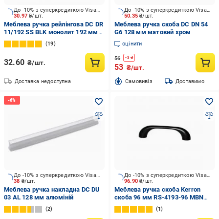
До -10% з суперкредиткою Visa Вигода
До -10% з суперкредиткою Visa Вигода
30.97
₴/шт.
50.35
₴/шт.
Меблева ручка рейлінгова DC DR
Меблева ручка скоба DC DN 54
11/192 SS BLK монолит 192 мм
G6 128 мм матовий хром
чорний
19
оцінити
56
-
3
₴
32.60
₴/шт.
53
₴/шт.
Доставка недоступна
Cамовивіз
Доставимо
До -10% з суперкредиткою Visa Вигода
До -10% з суперкредиткою Visa Вигода
38
₴/шт.
96.90
₴/шт.
Меблева ручка накладна DC DU
Меблева ручка скоба Kerron
03 AL 128 мм алюміній
скоба 96 мм RS-4193-96 MBN
матовий чорний
2
1