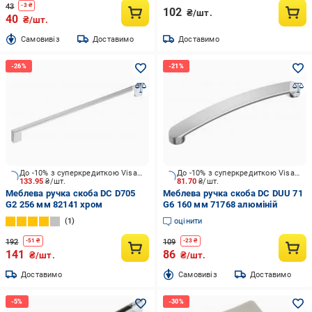
43
-
3
₴
102
₴/шт.
40
₴/шт.
Cамовивіз
Доставимо
Доставимо
До -10% з суперкредиткою Visa Вигода
До -10% з суперкредиткою Visa Вигода
133.95
₴/шт.
81.70
₴/шт.
Меблева ручка скоба DC D705
Меблева ручка скоба DC DUU 71
G2 256 мм 82141 хром
G6 160 мм 71768 алюміній
1
оцінити
192
109
-
51
₴
-
23
₴
141
86
₴/шт.
₴/шт.
Доставимо
Cамовивіз
Доставимо