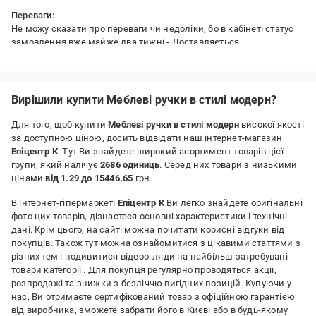
Переваги:
Не можу сказати про переваги чи недоліки, бо в кабінеті статус
замовлення вже майже два тижні - Доставляється.
Вирішили купити Меблеві ручки в стилі модерн?
Для того, щоб купити
Меблеві ручки в стилі модерн
високої якості
за доступною ціною, досить відвідати наш інтернет-магазин
Епіцентр К
. Тут Ви знайдете широкий асортимент товарів цієї
групи, який налічує
2686 одиниць
. Серед них товари з низькими
цінами
від 1.29 до 15446.65
грн.
В інтернет-гіпермаркеті
Епіцентр К
Ви легко знайдете оригінальні
фото цих товарів, дізнаєтеся основні характеристики і технічні
дані. Крім цього, на сайті можна почитати корисні відгуки від
покупців. Також тут можна ознайомитися з цікавими статтями з
різних тем і подивитися відеоогляди на найбільш затребувані
товари категорії
. Для покупця регулярно проводяться акції,
розпродажі та знижки з безліччю вигідних позицій. Купуючи у
нас, Ви отримаєте сертифікований товар з офіційною гарантією
від виробника, зможете забрати його в Києві або в будь-якому