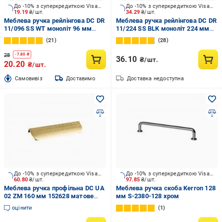
До -10% з суперкредиткою Visa Вигода
До -10% з суперкредиткою Visa Вигода
19.19
₴/шт.
34.29
₴/шт.
Меблева ручка рейлінгова DC DR
Меблева ручка рейлінгова DC DR
11/096 SS WT моноліт 96 мм
11/224 SS BLK монолiт 224 мм
білий
чорний
21
28
28
-
7.80
₴
36.10
₴/шт.
20.20
₴/шт.
Cамовивіз
Доставимо
Доставка недоступна
До -10% з суперкредиткою Visa Вигода
До -10% з суперкредиткою Visa Вигода
60.80
₴/шт.
97.85
₴/шт.
Меблева ручка профільна DC UA
Меблева ручка скоба Kerron 128
02 ZM 160 мм 152628 матове
мм S-2380-128 хром
золото
оцінити
1