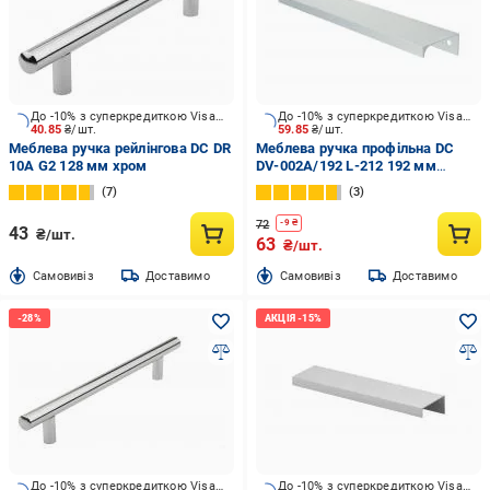
До -10% з суперкредиткою Visa Вигода
До -10% з суперкредиткою Visa Вигода
40.85
₴/шт.
59.85
₴/шт.
Меблева ручка рейлінгова DC DR
Меблева ручка профільна DC
10A G2 128 мм хром
DV-002A/192 L-212 192 мм
алюміній
7
3
72
-
9
₴
43
₴/шт.
63
₴/шт.
Cамовивіз
Доставимо
Cамовивіз
Доставимо
До -10% з суперкредиткою Visa Вигода
До -10% з суперкредиткою Visa Вигода