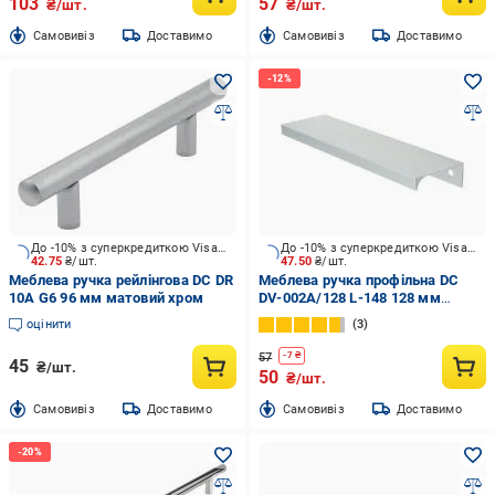
103
57
₴/шт.
₴/шт.
Cамовивіз
Доставимо
Cамовивіз
Доставимо
До -10% з суперкредиткою Visa Вигода
До -10% з суперкредиткою Visa Вигода
42.75
₴/шт.
47.50
₴/шт.
Меблева ручка рейлінгова DC DR
Меблева ручка профільна DC
10A G6 96 мм матовий хром
DV-002A/128 L-148 128 мм
алюміній
оцінити
3
57
-
7
₴
45
₴/шт.
50
₴/шт.
Cамовивіз
Доставимо
Cамовивіз
Доставимо