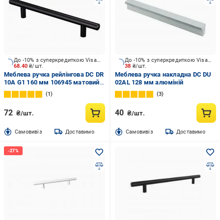
До -10% з суперкредиткою Visa Вигода
До -10% з суперкредиткою Visa Вигода
68.40
₴/шт.
38
₴/шт.
Меблева ручка рейлінгова DC DR
Меблева ручка накладна DC DU
10A G1 160 мм 106945 матовий
02AL 128 мм алюміній
чорний
1
3
72
40
₴/шт.
₴/шт.
Cамовивіз
Доставимо
Cамовивіз
Доставимо