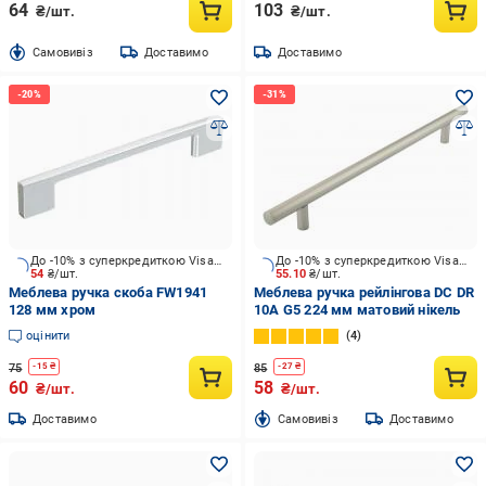
64
103
₴/шт.
₴/шт.
Cамовивіз
Доставимо
Доставимо
До -10% з суперкредиткою Visa Вигода
До -10% з суперкредиткою Visa Вигода
54
₴/шт.
55.10
₴/шт.
Меблева ручка скоба FW1941
Меблева ручка рейлінгова DC DR
128 мм хром
10А G5 224 мм матовий нікель
оцінити
4
75
85
-
15
₴
-
27
₴
60
58
₴/шт.
₴/шт.
Доставимо
Cамовивіз
Доставимо