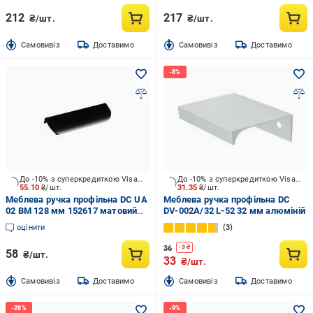
212
217
₴/шт.
₴/шт.
Cамовивіз
Доставимо
Cамовивіз
Доставимо
До -10% з суперкредиткою Visa Вигода
До -10% з суперкредиткою Visa Вигода
55.10
₴/шт.
31.35
₴/шт.
Меблева ручка профільна DC UA
Меблева ручка профільна DC
02 BM 128 мм 152617 матовий
DV-002A/32 L-52 32 мм алюміній
чорний
оцінити
3
36
-
3
₴
58
₴/шт.
33
₴/шт.
Cамовивіз
Доставимо
Cамовивіз
Доставимо