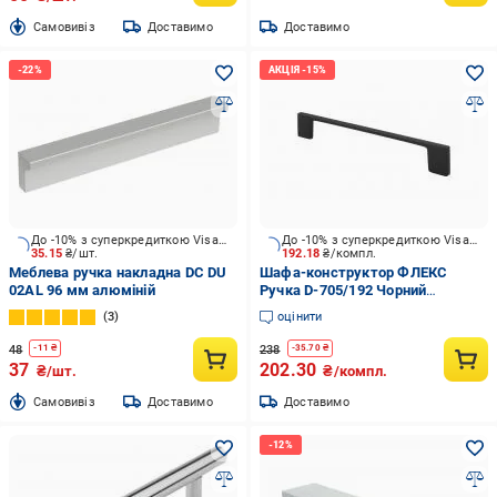
Cамовивіз
Доставимо
Доставимо
До -10% з суперкредиткою Visa Вигода
До -10% з суперкредиткою Visa Вигода
35.15
₴/шт.
192.18
₴/компл.
Меблева ручка накладна DC DU
Шафа-конструктор ФЛЕКС
02AL 96 мм алюміній
Ручка D-705/192 Чорний
матовий
3
оцінити
48
238
-
11
₴
-
35.70
₴
37
202.30
₴/шт.
₴/компл.
Cамовивіз
Доставимо
Доставимо