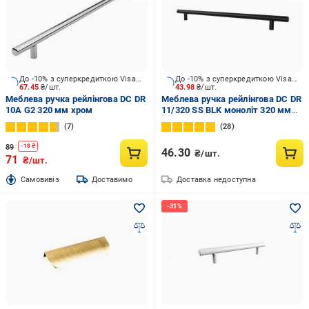
До -10% з суперкредиткою Visa Вигода
До -10% з суперкредиткою Visa Вигода
67.45
₴/шт.
43.98
₴/шт.
Меблева ручка рейлінгова DC DR
Меблева ручка рейлінгова DC DR
10А G2 320 мм хром
11/320 SS BLK монолiт 320 мм
чорний
7
28
89
-
18
₴
46.30
₴/шт.
71
₴/шт.
Cамовивіз
Доставимо
Доставка недоступна