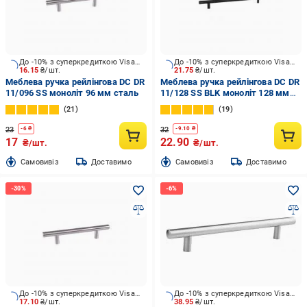
До -10% з суперкредиткою Visa Вигода
До -10% з суперкредиткою Visa Вигода
16.15
₴/шт.
21.75
₴/шт.
Меблева ручка рейлінгова DC DR
Меблева ручка рейлінгова DC DR
11/096 SS моноліт 96 мм сталь
11/128 SS BLK моноліт 128 мм
чорний
21
19
23
32
-
6
₴
-
9.10
₴
17
22.90
₴/шт.
₴/шт.
Cамовивіз
Доставимо
Cамовивіз
Доставимо
До -10% з суперкредиткою Visa Вигода
До -10% з суперкредиткою Visa Вигода
17.10
₴/шт.
38.95
₴/шт.