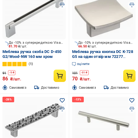
До -10% з суперкредиткою Visa Вигода
До -10% з суперкредиткою Visa Вигода
81.70
₴/шт.
66.50
₴/шт.
Меблева ручка скоба DC D-450
Меблева ручка кнопка DC K-728
G2/Wood-NW 160 мм хром
G5 на один отвір мм 72277
матовий нікель
1
оцінити
91
101
-
5
₴
-
31
₴
86
70
₴/шт.
₴/шт.
Cамовивіз
Доставимо
Cамовивіз
Доставимо