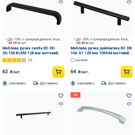
До -10% з суперкредиткою Visa Вигода
До -10% з суперкредиткою Visa Вигода
58.90
₴/шт.
60.80
₴/шт.
Меблева ручка скоба DC DU
Меблева ручка рейлінгова DC DR
26/128 BLKM 128 мм матовий
10A G1 128 мм 106944 матовий
чорний
чорний
1
оцінити
62
64
₴/шт.
₴/шт.
Cамовивіз
Доставимо
Cамовивіз
Доставимо