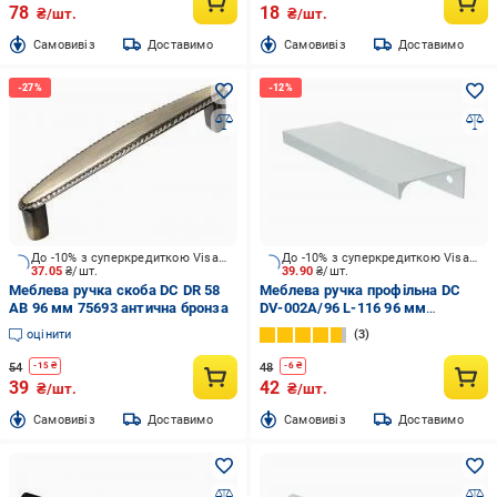
78
18
₴/шт.
₴/шт.
Cамовивіз
Доставимо
Cамовивіз
Доставимо
До -10% з суперкредиткою Visa Вигода
До -10% з суперкредиткою Visa Вигода
37.05
₴/шт.
39.90
₴/шт.
Меблева ручка скоба DC DR 58
Меблева ручка профільна DC
AB 96 мм 75693 антична бронза
DV-002A/96 L-116 96 мм
алюміній
оцінити
3
54
48
-
15
₴
-
6
₴
39
42
₴/шт.
₴/шт.
Cамовивіз
Доставимо
Cамовивіз
Доставимо