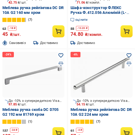
42.75
₴/шт.
71.06
₴/компл.
Меблева ручка рейлінгова DC DR
Шафа-конструктор ФЛЕКС
10А G2 160 мм хром
Ручка Ф.412.056 Алюміній (L-
160)
7
оцінити
63
88
-
18
₴
-
13.20
₴
45
74.80
₴/шт.
₴/компл.
Cамовивіз
Доставимо
Доставимо
До -10% з суперкредиткою Visa Вигода
До -10% з суперкредиткою Visa Вигода
97.85
₴/шт.
54.15
₴/шт.
Меблева ручка скоба DC D705
Меблева ручка рейлінгова DC DR
G2 192 мм 81769 хром
10А G2 224 мм хром
1
7
137
61
-
34
₴
-
4
₴