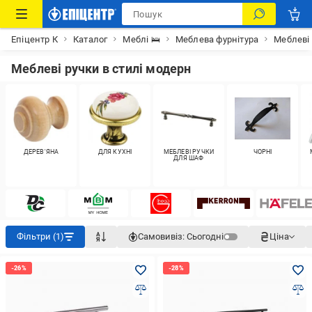
Епіцентр К
Каталог
Меблі 🛌
Меблева фурнітура
Меблеві
Меблеві ручки в стилі модерн
ДЕРЕВ'ЯНА
ДЛЯ КУХНІ
МЕБЛЕВІ РУЧКИ
ЧОРНІ
ДЛЯ ШАФ
Фільтри (1)
Самовивіз:
Сьогодні
Ціна