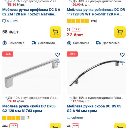
До -10% з суперкредиткою Visa Вигода
До -10% з суперкредиткою Visa Вигода
55.10
₴/шт.
20.90
₴/шт.
Меблева ручка профільна DC UA
Меблева ручка рейлінгова DC DR
02 ZM 128 мм 152621 матове
11/128 SS WT моноліт 128 мм
золото
білий
оцінити
28
32
-
10
₴
58
₴/шт.
22
₴/шт.
Cамовивіз
Доставимо
Cамовивіз
Доставимо
До -10% з суперкредиткою Visa Вигода
До -10% з суперкредиткою Visa Вигода
74.10
₴/шт.
17.10
₴/шт.
Меблева ручка скоба DC D705
Меблева ручка скоба DC DS 05
G2 128 мм 81763 хром
G2 A 96 мм хром
1
оцінити
102
24
-
24
₴
-
6
₴