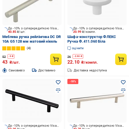
До -10% з суперкредиткою Visa Вигода
До -10% з суперкредиткою Visa Вигода
40.85
₴/шт.
20.99
₴/компл.
Меблева ручка рейлінгова DC DR
Шафа-конструктор ФЛЕКС
10A G5 128 мм матовий нікель
Ручка Ф.411.060 Біла
4
оцінити
52
26
-
9
₴
-
3.90
₴
43
22.10
₴/шт.
₴/компл.
Cамовивіз
Доставимо
Доставка недоступна
До -10% з суперкредиткою Visa Вигода
До -10% з суперкредиткою Visa Вигода