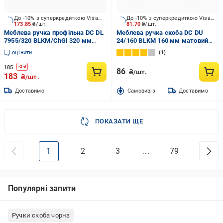
До -10% з суперкредиткою Visa Вигода
До -10% з суперкредиткою Visa Вигода
173.85
₴/шт.
81.70
₴/шт.
Меблева ручка профільна DC DL
Меблева ручка скоба DC DU
7955/320 BLKM/ChGl 320 мм
24/160 BLKM 160 мм матовий
148909 матовий чорний/
чорний
оцінити
1
шампань золотий
185
-
2
₴
86
₴/шт.
183
₴/шт.
Доставимо
Cамовивіз
Доставимо
ПОКАЗАТИ ЩЕ
1
2
3
...
79
Популярні запити
Ручки скоба чорна