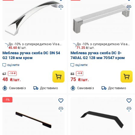
До -10% з суперкредиткою Visa Вигода
До -10% з суперкредиткою Visa Вигода
45.60
₴/шт.
71.25
₴/шт.
Меблева ручка скоба DC DN 54
Меблева ручка скоба DC D-
G2 128 мм хром
740AL G2 128 мм 70547 хром
оцінити
оцінити
67
83
-
19
₴
-
8
₴
48
75
₴/шт.
₴/шт.
Cамовивіз
Доставимо
Cамовивіз
Доставимо