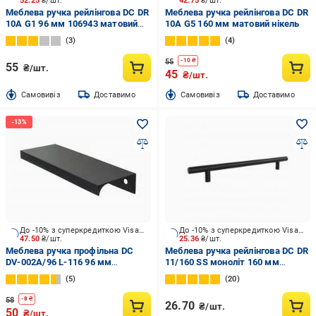
52.25
₴/шт.
42.75
₴/шт.
Меблева ручка рейлінгова DC DR
Меблева ручка рейлінгова DC DR
10A G1 96 мм 106943 матовий
10А G5 160 мм матовий нікель
чорний
3
4
55
-
10
₴
55
₴/шт.
45
₴/шт.
Cамовивіз
Доставимо
Cамовивіз
Доставимо
До -10% з суперкредиткою Visa Вигода
До -10% з суперкредиткою Visa Вигода
47.50
₴/шт.
25.36
₴/шт.
Меблева ручка профільна DC
Меблева ручка рейлінгова DC DR
DV-002A/96 L-116 96 мм
11/160 SS монолiт 160 мм
матовий чорний
чорний
5
20
58
-
8
₴
26.70
₴/шт.
50
₴/шт.