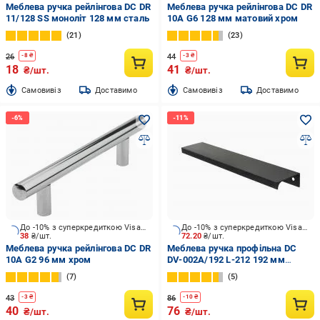
Меблева ручка рейлінгова DC DR
Меблева ручка рейлінгова DC DR
11/128 SS моноліт 128 мм сталь
10A G6 128 мм матовий хром
21
23
26
44
-
8
₴
-
3
₴
18
41
₴/шт.
₴/шт.
Cамовивіз
Доставимо
Cамовивіз
Доставимо
До -10% з суперкредиткою Visa Вигода
До -10% з суперкредиткою Visa Вигода
38
₴/шт.
72.20
₴/шт.
Меблева ручка рейлінгова DC DR
Меблева ручка профільна DC
10A G2 96 мм хром
DV-002A/192 L-212 192 мм
матовий чорний
7
5
43
86
-
3
₴
-
10
₴
40
76
₴/шт.
₴/шт.