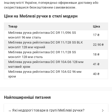
іншому місті України, попередньо оформивши доставку або
скориставшися безкоштовним самовивозом.
Ціни на Меблеві ручки в стилі модерн
Товар
Ціна
Меблева ручка рейлінгова DC DR 11/096 SS
17 ₴
моноліт 96 мм сталь
Меблева ручка рейлінгова DC DR 11/128 SS BLK
22.90 ₴
моноліт 128 мм чорний
Меблева ручка рейлінгова DC DR 11/128 SS
18 ₴
моноліт 128 мм сталь
Меблева ручка рейлінгова DC DR 10A G6 128 мм
41 ₴
матовий хром
Меблева ручка рейлінгова DC DR 10A G2 96 мм
40 ₴
хром
Найпоширеніші питання
→ Які недорогі товари в групі Меблеві ручки?