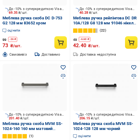
До -10% з суперкредиткою Visa Вигода
До -10% з суперкредиткою Visa Вигода
69.35
₴/шт.
40.28
₴/шт.
Меблева ручка скоба DC D-753
Меблева ручка рейлінгова DC DR
G2 128 мм 83652 хром
10A/128 G8 128 мм 91046 нікель
сталевий
оцінити
22
99
49
-
26
₴
-
6.60
₴
73
42.40
₴/шт.
₴/шт.
Cамовивіз
Доставимо
Доставка недоступна
До -10% з суперкредиткою Visa Вигода
До -10% з суперкредиткою Visa Вигода
201.40
₴/шт.
206.15
₴/шт.
Меблева ручка скоба MVM SS-
Меблева ручка скоба MVM SS-
1024-160 160 мм матовий
1024-128 128 мм чорний
антрацит
1
оцінити