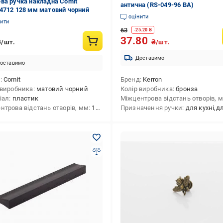
ва ручка накладна Comit
антична (RS-049-96 BA)
4712 128 мм матовий чорний
оцінити
нити
63
-
25.20
₴
37.80
₴/шт.
₴/шт.
Доставимо
оставимо
д
Comit
Бренд
Kerron
 виробника
матовий чорний
Колір виробника
бронза
іал
пластик
Міжцентрова відстань отворів, 
нтрова відстань отворів, мм
128
Призначення ручки
для кухні,для шухляд,для комодів,для меблів,д