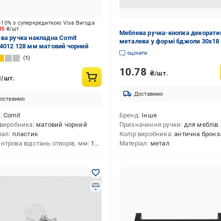
-10% з суперкредиткою Visa Вигода
.85
₴/шт.
Меблева ручка-кнопка декорати
ва ручка накладна Comit
металева у формі бджоли 30х18
4012 128 мм матовий чорний
Антична Бронзовий (C-372-7)
оцінити
1
10.78
₴/шт.
₴/шт.
Доставимо
оставимо
д
Comit
Бренд
Інше
 виробника
матовий чорний
Призначення ручки
для меблів
іал
пластик
Колір виробника
антична бронз
нтрова відстань отворів, мм
128
Матеріал
метал