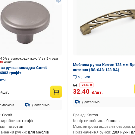
-10% з суперкредиткою Visa Вигода
.80
₴/шт.
Меблева ручка Kerron 128 мм Бр
ва ручка накладна Comit
антична (RS-043-128 BA)
6003 графіт
оцінити
нити
54
-
21.60
₴
32.40
₴/шт.
₴/шт.
Доставимо
амовивіз
Доставимо
д
Comit
Бренд
Kerron
 виробника
графіт
Колір виробника
бронза
іал
пластик
Міжцентрова відстань отворів, 
ачення ручки
для меблів
Призначення ручки
для кухні,для шухляд,для комодів,для меблів,д