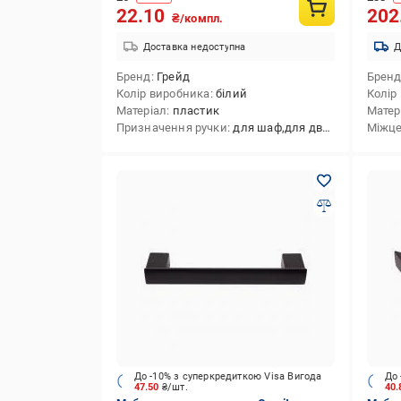
22.10
202
₴/компл.
Доставка недоступна
Д
Бренд
Грейд
Брен
Колір виробника
білий
Колір
Матеріал
пластик
Матер
Призначення ручки
для шаф,для дверцят,для меблів
Міжце
До -10% з суперкредиткою Visa Вигода
До 
47.50
₴/шт.
40