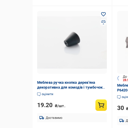
До 
28
Меблева ручка кнопка дерев'яна
Мебле
декоративна для комодів і тумбочок
P6420
3,5 см Чорний (DR-09)
оцінити
оці
19.20
₴/шт.
30
Доставимо
Д