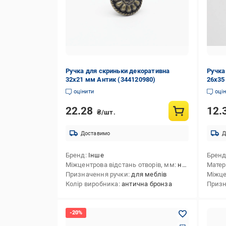
Ручка для скриньки декоративна
Ручка
32х21 мм Антик (344120980)
26х35
оцінити
оці
22.28
12.
₴/шт.
Доставимо
Д
Бренд
Інше
Брен
Міжцентрова відстань отворів, мм
на один отвір
Матер
Призначення ручки
для меблів
Міжце
Колір виробника
антична бронза
Призн