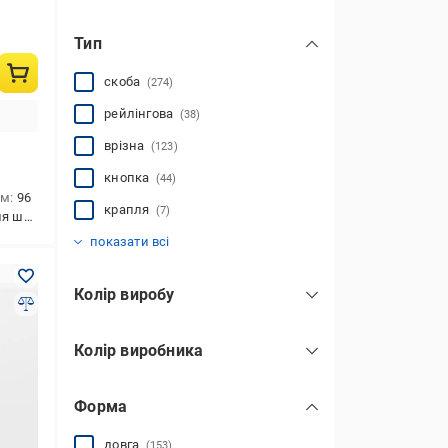
Тип
скоба
(274)
рейлінгова
(38)
врізна
(123)
кнопка
(44)
мм
96
крапля
(7)
ля шаф,для тумб
накладна
профільна
(251)
(30)
показати всі
Колір виробу
алюміній
(17)
Колір виробника
бежевий
(2)
блакитний
(3)
Форма
бронза
(191)
білий
алюміній
довга
(15)
(153)
(12)