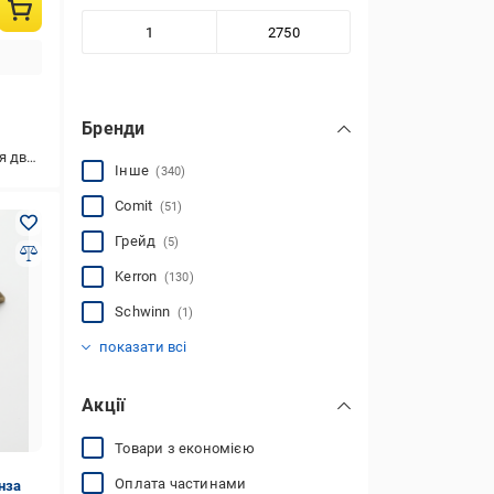
Бренди
я меблів
Інше
(340)
Comit
(51)
Грейд
(5)
Kerron
(130)
Schwinn
(1)
Estamp
GTV
Ozkardesler
UNO BAROCCO
(7)
(23)
(104)
(5)
показати всі
Акції
Товари з економією
Оплата частинами
нза