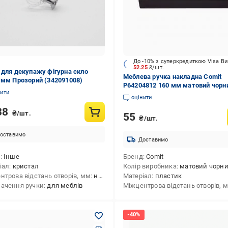
До -10% з суперкредиткою Visa В
52.25
₴/шт.
 для декупажу фігурна скло
Меблева ручка накладна Comit
 мм Прозорий (342091008)
P64204812 160 мм матовий чорн
нити
оцінити
38
₴/шт.
55
₴/шт.
оставимо
Доставимо
д
Інше
Бренд
Comit
іал
кристал
Колір виробника
матовий чорн
нтрова відстань отворів, мм
на один отвір
Матеріал
пластик
ачення ручки
для меблів
Міжцентрова відстань отворів, 