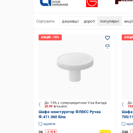
Сортувати
дешевші
дорогі
популярні
акції
До -10% з суперкредиткою Visa Вигода
До 
20.99
₴/компл.
19
Шафа-конструктор ФЛЕКС Ручка
Шафа-
Ф.411.060 Біла
705/1
оцінити
оці
26
238
-
3.90
₴
-