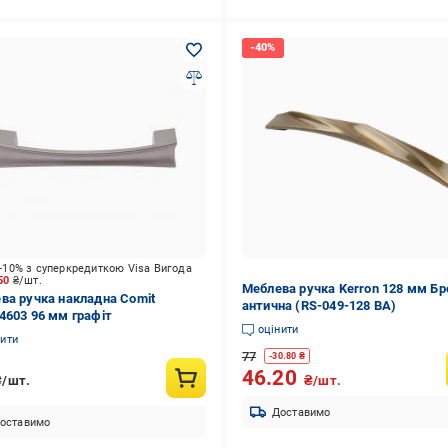
-10% з суперкредиткою Visa Вигода
.50
₴/шт.
Меблева ручка Kerron 128 мм Бр
ва ручка накладна Comit
антична (RS-049-128 BA)
4603 96 мм графіт
оцінити
нити
77
-
30.80
₴
46.20
₴/шт.
₴/шт.
Доставимо
оставимо