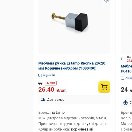
До 
22
Меблева ручка Estamp Кнопка 20x20
Мебле
мм Коричневий/Хром (9090400)
P6410
оцінити
оці
33
-
6.60
₴
24
26.40
₴/шт.
Доставимо
C
Бренд
Estamp
Брен
Міжцентрова відстань отворів, мм
на один отвір
Колір
Призначення ручки
для кухні,для шухляд,для комодів,для меблів,для шаф,для тумб
Матер
Колір виробника
коричневий
Призн