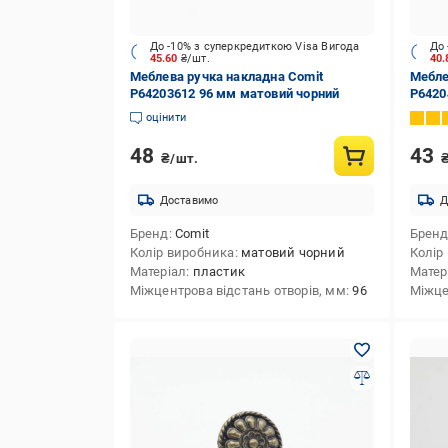
До -10% з суперкредиткою Visa Вигода
До 
45.60
₴/шт.
40
Меблева ручка накладна Comit
Мебле
P64203612 96 мм матовий чорний
P6420
оцінити
48
43
₴/шт.
Доставимо
Д
Бренд
Comit
Брен
Колір виробника
матовий чорний
Колір
Матеріал
пластик
Матер
Міжцентрова відстань отворів, мм
96
Міжце