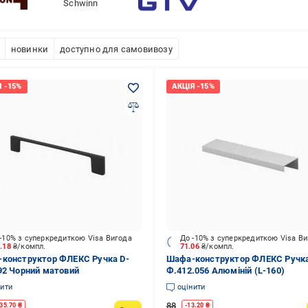
Schwinn
новинки
доступно для самовивозу
-10% з суперкредиткою Visa Вигода
До -10% з суперкредиткою Visa В
2.18
₴/компл.
71.06
₴/компл.
конструктор ФЛЕКС Ручка D-
Шафа-конструктор ФЛЕКС Ручк
92 Чорний матовий
Ф.412.056 Алюміній (L-160)
нити
оцінити
88
35.70
₴
-
13.20
₴