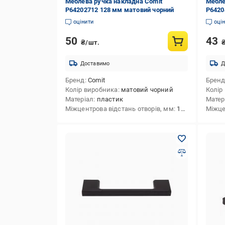
Меблева ручка накладна Comit
Мебле
P64202712 128 мм матовий чорний
P6420
оцінити
оці
50
43
₴/шт.
Доставимо
Д
Бренд
Comit
Брен
Колір виробника
матовий чорний
Колір
Матеріал
пластик
Матер
Міжцентрова відстань отворів, мм
128
Міжце