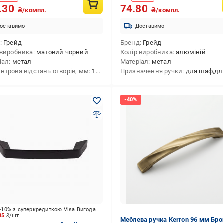
.30
74.80
₴/компл.
₴/компл.
оставимо
Доставимо
д
Грейд
Бренд
Грейд
 виробника
матовий чорний
Колір виробника
алюміній
іал
метал
Матеріал
метал
нтрова відстань отворів, мм
192
Призначення ручки
для шаф,для дверцят,дл
-10% з суперкредиткою Visa Вигода
.85
₴/шт.
Меблева ручка Kerron 96 мм Бро