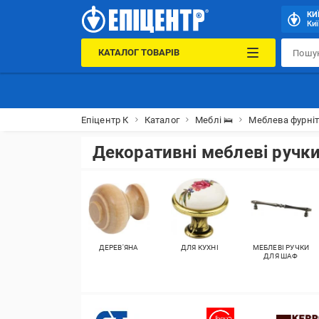
КИ
Киї
КАТАЛОГ ТОВАРІВ
Епіцентр К
Каталог
Меблі 🛌
Меблева фурніт
Декоративні меблеві ручк
ДЕРЕВ'ЯНА
ДЛЯ КУХНІ
МЕБЛЕВІ РУЧКИ
ДЛЯ ШАФ