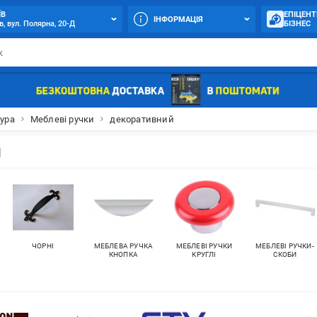
ЇВ
ЕПІЦЕНТ
ІНФОРМАЦІЯ
в, вул. Полярна, 20-Д
БІЗНЕС
ура
Меблеві ручки
декоративний
и
ЧОРНІ
МЕБЛЕВА РУЧКА
МЕБЛЕВІ РУЧКИ
МЕБЛЕВІ РУЧКИ-
КНОПКА
КРУГЛІ
СКОБИ