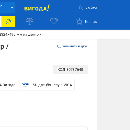
Р
Увійти
Кошик
2324х495 мм кашемір /
р /
залишити відгук
КОД
80737640
A Вигода
-5% для бізнесу з VISA