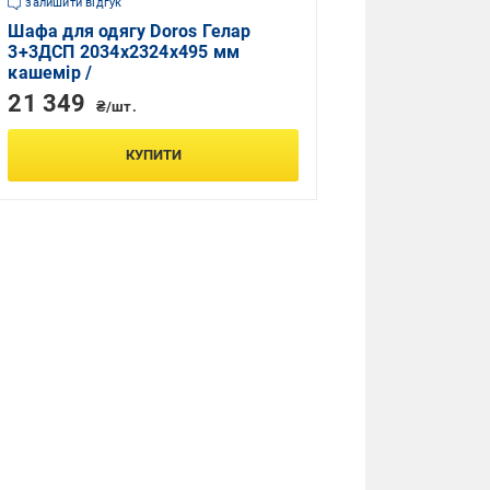
залишити відгук
Шафа для одягу Doros Гелар
3+3ДСП 2034х2324х495 мм
кашемір /
21 349
₴/шт.
КУПИТИ