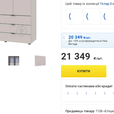
Цей товар із колекції
Гелар Do
20 349
₴/шт.
До -10% з суперкредиткою Visa
Вигода
21 349
₴/шт.
КУПИТИ
Оплата частинами або кредит
Продавець товару:
ТОВ «Епіце