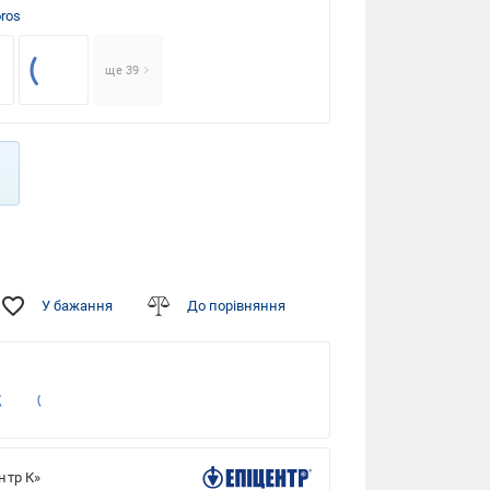
ros
ще 39
У бажання
До порівняння
нтр К»