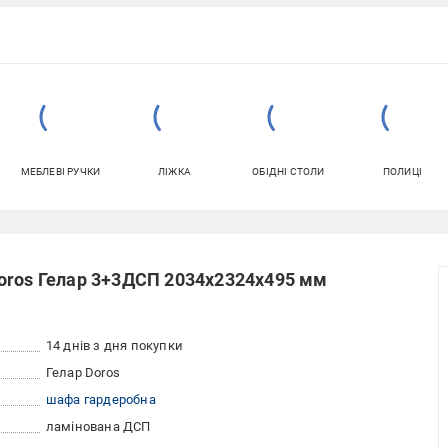
МЕБЛЕВІ РУЧКИ
ЛІЖКА
ОБІДНІ СТОЛИ
ПОЛИЦІ
oros Гелар 3+3ДСП 2034х2324х495 мм
14 днів з дня покупки
Гелар Doros
шафа гардеробна
ламінована ДСП