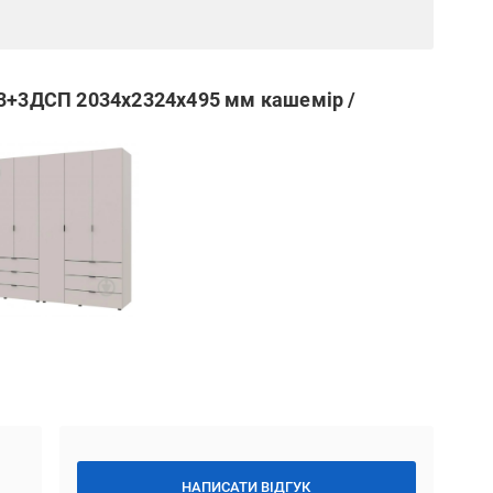
 3+3ДСП 2034х2324х495 мм кашемір /
НАПИСАТИ ВІДГУК