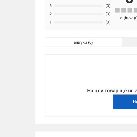
3
(0)
2
(0)
оцінок
(
1
(0)
відгуки
На цей товар ще не 
Н