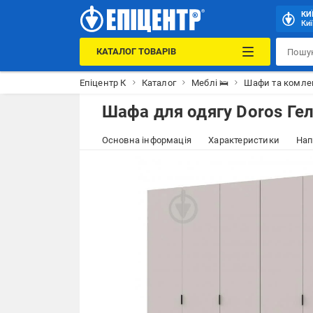
КИ
Киї
КАТАЛОГ ТОВАРІВ
Епіцентр К
Каталог
Меблі 🛌
Шафи та комле
Шафа для одягу Doros Ге
Основна інформація
Характеристики
Нап