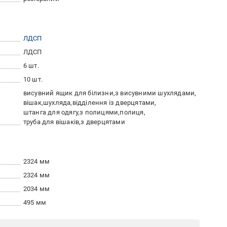
ЛДСП
ЛДСП
6 шт.
10 шт.
висувний ящик для білизни
з висувними шухлядами
вішак
шухляда
відділення із дверцятами
штанга для одягу
з полицями
полиця
труба для вішаків
з дверцятами
2324 мм
2324 мм
2034 мм
495 мм