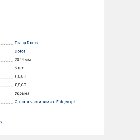
Гелар Doros
Doros
2324 мм
6 шт.
ЛДСП
ЛДСП
Україна
Оплата частинами в Епіцентрі
ру