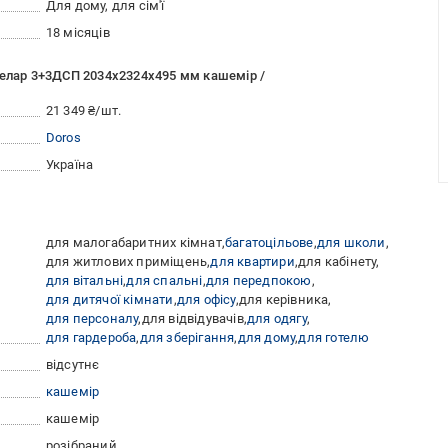
Для дому, для сім'ї
18 місяців
Гелар 3+3ДСП 2034х2324х495 мм кашемір /
21 349 ₴/шт.
Doros
Україна
для малогабаритних кімнат
багатоцільове
для школи
для житлових приміщень
для квартири
для кабінету
для вітальні
для спальні
для передпокою
для дитячої кімнати
для офісу
для керівника
для персоналу
для відвідувачів
для одягу
для гардероба
для зберігання
для дому
для готелю
відсутнє
кашемір
кашемір
розібраний