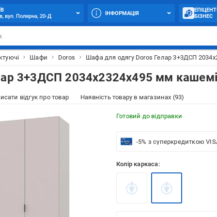
ЇВ
ЕПІЦЕНТ
ІНФОРМАЦІЯ
в, вул. Полярна, 20-Д
БІЗНЕС
ктуючі
Шафи
Doros
Шафа для одягу Doros Гелар 3+3ДСП 2034х
лар 3+3ДСП 2034х2324х495 мм кашемі
исати відгук про товар
Наявність товару в магазинах (93)
Готовий до відправки
-5% з суперкредиткою VIS
Колір каркаса: