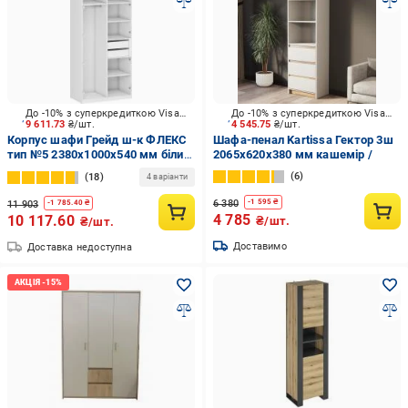
До -10% з суперкредиткою Visa Вигода
До -10% з суперкредиткою Visa Вигода
9 611.73
₴/шт.
4 545.75
₴/шт.
Корпус шафи Грейд ш-к ФЛЕКС
Шафа-пенал Kartissa Гектор 3ш
тип №5 2380х1000х540 мм білий
2065х620х380 мм кашемір /
/
6
18
4 варіанти
6 380
-
1 595
₴
11 903
-
1 785.40
₴
4 785
10 117.60
₴/шт.
₴/шт.
Доставимо
Доставка недоступна