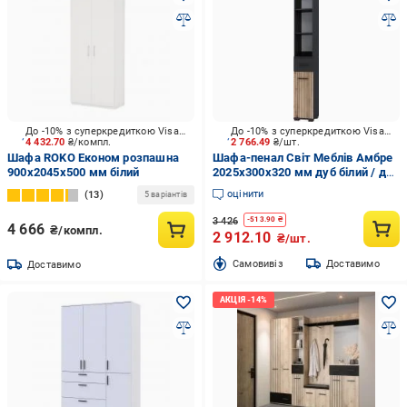
До -10% з суперкредиткою Visa Вигода
До -10% з суперкредиткою Visa Вигода
4 432.70
₴/компл.
2 766.49
₴/шт.
Шафа ROKO Економ розпашна
Шафа-пенал Світ Меблів Амбре
900х2045х500 мм білий
2025х300х320 мм дуб білий / дуб
білийчорний
оцінити
13
5 варіантів
3 426
-
513.90
₴
4 666
₴/компл.
2 912.10
₴/шт.
Cамовивіз
Доставимо
Доставимо