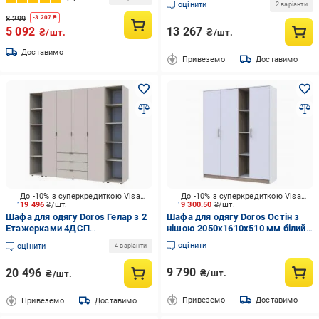
оцінити
2 варіанти
8 299
-
3 207
₴
5 092
13 267
₴/шт.
₴/шт.
Доставимо
Привеземо
Доставимо
До -10% з суперкредиткою Visa Вигода
До -10% з суперкредиткою Visa Вигода
19 496
₴/шт.
9 300.50
₴/шт.
Шафа для одягу Doros Гелар з 2
Шафа для одягу Doros Остін з
Етажерками 4ДСП
нішою 2050х1610х510 мм білий /
2034х2314х495 мм кашемір /
білий
оцінити
оцінити
4 варіанти
9 790
20 496
₴/шт.
₴/шт.
Привеземо
Доставимо
Привеземо
Доставимо