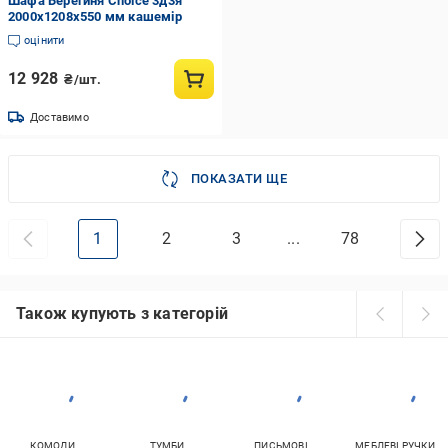
Шафа Берегиня Choice 3д3я
2000х1208х550 мм кашемір
оцінити
12 928
₴/шт.
Доставимо
ПОКАЗАТИ ЩЕ
1
2
3
...
78
Також купують з категорій
КОМОДИ
ТУМБИ
ПИСЬМОВІ
МЕБЛЕВІ РУЧКИ