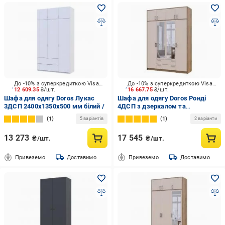
До -10% з суперкредиткою Visa Вигода
До -10% з суперкредиткою Visa Вигода
12 609.35
₴/шт.
16 667.75
₴/шт.
Шафа для одягу Doros Лукас
Шафа для одягу Doros Ронді
3ДСП 2400х1350х500 мм білий /
4ДСП з дзеркалом та
антресолею 2360х1600х520 мм
1
1
5 варіантів
2 варіанти
дуб артізан кашемір
13 273
17 545
₴/шт.
₴/шт.
Привеземо
Доставимо
Привеземо
Доставимо