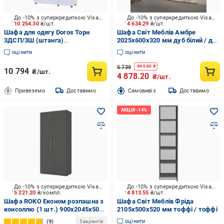
До -10% з суперкредиткою Visa Вигода
До -10% з суперкредиткою Visa Вигода
10 254.30
₴/шт.
4 634.29
₴/шт.
Шафа для одягу Doros Торн
Шафа Світ Меблів Амбре
3ДСП/3Ш (штанга)
2025х600х320 мм дуб білий / дуб
2000х1350х516 мм білий / білий
білий
оцінити
оцінити
5 739
-
860.80
₴
10 794
₴/шт.
4 878.20
₴/шт.
Привеземо
Доставимо
Cамовивіз
Доставимо
До -10% з суперкредиткою Visa Вигода
До -10% з суперкредиткою Visa Вигода
5 221.20
₴/компл.
4 813.55
₴/шт.
Шафа ROKO Економ розпашна з
Шафа Світ Меблів Фріда
консоллю (1 шт.) 900х2045х500
2105х500х520 мм тоффі / тоффі
мм сірий
оцінити
9
5 варіантів