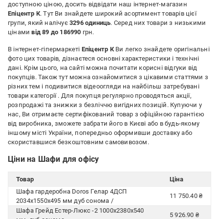
доступною ціною, досить відвідати наш інтернет-магазин
Епіцентр К
. Тут Ви знайдете широкий асортимент товарів цієї
групи, який налічує
3296 одиниць
. Серед них товари з низькими
цінами
від 89 до 186990
грн.
В інтернет-гіпермаркеті
Епіцентр К
Ви легко знайдете оригінальні
фото цих товарів, дізнаєтеся основні характеристики і технічні
дані. Крім цього, на сайті можна почитати корисні відгуки від
покупців. Також тут можна ознайомитися з цікавими статтями з
різних тем і подивитися відеоогляди на найбільш затребувані
товари категорії
. Для покупця регулярно проводяться акції,
розпродажі та знижки з безліччю вигідних позицій. Купуючи у
нас, Ви отримаєте сертифікований товар з офіційною гарантією
від виробника, зможете забрати його в Києві або в будь-якому
іншому місті України, попередньо оформивши доставку або
скориставшися безкоштовним самовивозом.
Ціни на Шафи для офісу
Товар
Ціна
Шафа гардеробна Doros Гелар 4ДСП
11 750.40 ₴
2034х1550х495 мм дуб сонома /
Шафа Грейд Естер-Люкс -2 1000х2380х540
5 926.90 ₴