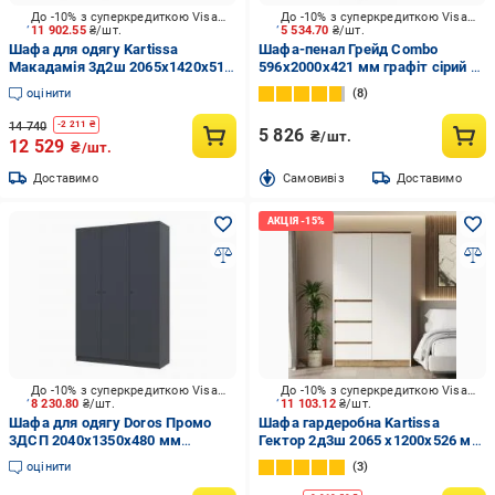
До -10% з суперкредиткою Visa Вигода
До -10% з суперкредиткою Visa Вигода
11 902.55
₴/шт.
5 534.70
₴/шт.
Шафа для одягу Kartissa
Шафа-пенал Грейд Combo
Макадамія 3д2ш 2065х1420х510
596х2000х421 мм графіт сірий /
мм дуб кремона торро /
дуб евок прибережний
оцінити
8
макадамія
14 740
-
2 211
₴
5 826
₴/шт.
12 529
₴/шт.
Доставимо
Cамовивіз
Доставимо
До -10% з суперкредиткою Visa Вигода
До -10% з суперкредиткою Visa Вигода
8 230.80
₴/шт.
11 103.12
₴/шт.
Шафа для одягу Doros Промо
Шафа гардеробна Kartissa
3ДСП 2040х1350х480 мм
Гектор 2д3ш 2065 x1200x526 мм
антрацит / антрацит
кашемір / дуб евок
оцінити
3
прибережний / кашемір