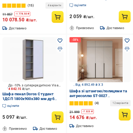
2380х1000х540 мм дуб артізан
оцінити
15
4 варіанти
11 857
-
1 778.50
₴
2 059
₴/шт.
10 078.50
₴/шт.
Привеземо
Доставимо
Доставимо
Від 4 892.49 ₴ X 3
До -10% з суперкредиткою Visa Вигода
4 842.15
₴/шт.
Шафа зі штангою/полицями та
Шафа-пенал Doros Студент
антресоллю ST-0027
1ДСП 1800х900х380 мм дуб
1800х520х2600 мм Кашемір
4
сонома
12 варіантів
оцінити
21 999
-
7 323
₴
5 097
14 676
₴/шт.
₴/шт.
Доставимо
Привеземо
Доставимо