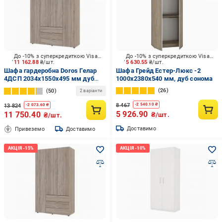
До -10% з суперкредиткою Visa Вигода
До -10% з суперкредиткою Visa Вигода
11 162.88
₴/шт.
5 630.55
₴/шт.
Шафа гардеробна Doros Гелар
Шафа Грейд Естер-Люкс -2
4ДСП 2034х1550х495 мм дуб
1000х2380х540 мм, дуб сонома
сонома /
26
50
2 варіанти
8 467
-
2 540.10
₴
13 824
-
2 073.60
₴
5 926.90
11 750.40
₴/шт.
₴/шт.
Доставимо
Привеземо
Доставимо