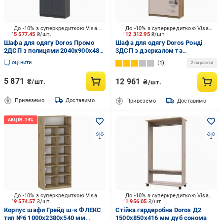
До -10% з суперкредиткою Visa Вигода
До -10% з суперкредиткою Visa Вигода
5 577.45
₴/шт.
12 312.95
₴/шт.
Шафа для одягу Doros Промо
Шафа для одягу Doros Ронді
2ДСП з полицями 2040х900х480
3ДСП з дзеркалом та
мм антрацит / антрацит
антресолею 2360х1210х520 мм
оцінити
1
2 варіанти
дуб артізан кашемір
5 871
12 961
₴/шт.
₴/шт.
Привеземо
Доставимо
Привеземо
Доставимо
До -10% з суперкредиткою Visa Вигода
До -10% з суперкредиткою Visa Вигода
9 574.57
₴/шт.
1 956.05
₴/шт.
Корпус шафи Грейд ш-к ФЛЕКС
Стійка гардеробна Doros Д2
тип №6 1000х2380х540 мм
1500х850х416 мм дуб сонома