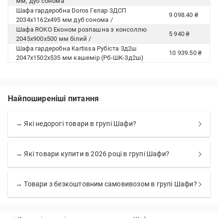
мм, дуб сонома
Шафа гардеробна Doros Гелар 3ДСП
9 098.40 ₴
2034х1162х495 мм дуб сонома /
Шафа ROKO Економ розпашна з консоллю
5 940 ₴
2045х900х500 мм білий /
Шафа гардеробна Kartissa Рубіста 3д2ш
10 939.50 ₴
2047х1502х535 мм кашемір (Рб-ШК-3д2ш)
Найпоширеніші питання
→ Які недорогі товари в групі Шафи?
→ Які товари купити в 2026 році в групі Шафи?
→ Товари з безкоштовним самовивозом в групі Шафи?