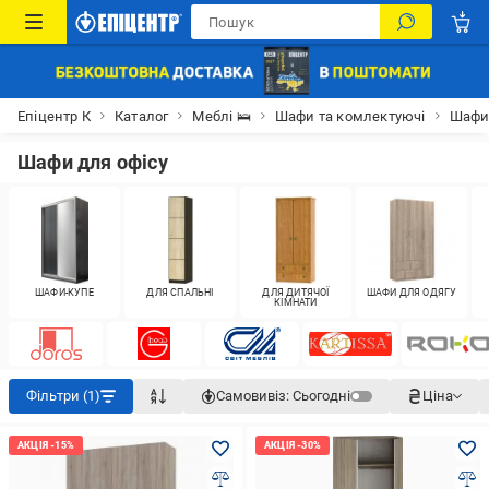
Епіцентр К
Каталог
Меблі 🛌
Шафи та комлектуючі
Шаф
Шафи для офісу
ШАФИ-КУПЕ
ДЛЯ СПАЛЬНІ
ДЛЯ ДИТЯЧОЇ
ШАФИ ДЛЯ ОДЯГУ
КІМНАТИ
Фільтри (1)
Самовивіз:
Сьогодні
Ціна