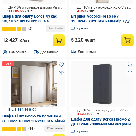
До -10% з суперкредиткою Visa Вигода
До -10% з суперкредиткою Visa Вигода
11 805.65
₴/шт.
4 959
₴/шт.
Шафа для одягу Doros Лукас
Вітрина Accord Frezo FR7
3ДСП 2400х1200х500 мм
1950х606х420 мм кашемір / дуб
кашемір
евок прибережний / кашемір
оцінити
2
5 варіантів
5 220
12 427
₴/шт.
₴/шт.
Доставимо
Cамовивіз
Доставимо
Від 3 364.34 ₴ X 3
До -10% з суперкредиткою Visa Вигода
4 533.40
₴/шт.
Шафа зі штангою та полицями
Шафа для одягу Doros Промо 2
ST-0027 1800х520х2200 мм Білий
ДСП 2040х900х480 мм антрацит
14
/ антрацит
12 варіантів
оцінити