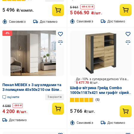
5 961
-
894.10
₴
5 496
₴/компл.
5 066.90
₴/шт.
Cамовивіз
Доставимо
Cамовивіз
Доставимо
До -10% з суперкредиткою Visa Вигода
5 477.70
₴/шт.
Пенал MEBEX з 3 шухлядами та
Шафа-вітрина Грейд Combo
3 полицями 40х50х210 см Білий
1000х1187х421 мм графіт сірий /
(VL3B3S400WH)
оцінити
дуб евок прибережний
5 варіантів
5
4 580
-
380
₴
5 766
4 200
₴/шт.
₴/шт.
Доставимо
Cамовивіз
Доставимо