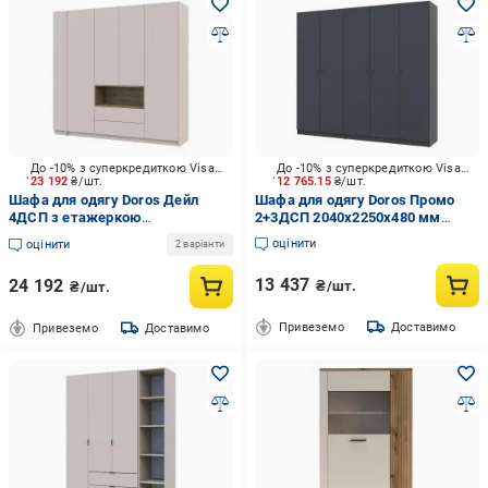
До -10% з суперкредиткою Visa Вигода
До -10% з суперкредиткою Visa Вигода
23 192
₴/шт.
12 765.15
₴/шт.
Шафа для одягу Doros Дейл
Шафа для одягу Doros Промо
4ДСП з етажеркою
2+3ДСП 2040х2250х480 мм
2200х2340х520 мм кашемір /
антрацит / антрацит
оцінити
оцінити
2 варіанти
кашемір
13 437
24 192
₴/шт.
₴/шт.
Привеземо
Доставимо
Привеземо
Доставимо