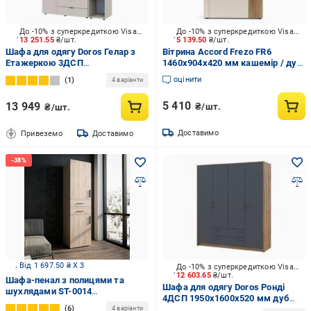
До -10% з суперкредиткою Visa Вигода
До -10% з суперкредиткою Visa Вигода
13 251.55
₴/шт.
5 139.50
₴/шт.
Шафа для одягу Doros Гелар з
Вітрина Accord Frezo FR6
Етажеркою 3ДСП
1460х904х420 мм кашемір / дуб
2034х1544х495 мм кашемір /
евок прибережний / кашемір
оцінити
1
4 варіанти
5 410
13 949
₴/шт.
₴/шт.
Доставимо
Привеземо
Доставимо
Від 1 697.50 ₴ X 3
До -10% з суперкредиткою Visa Вигода
12 603.65
₴/шт.
Шафа-пенал з полицями та
Шафа для одягу Doros Ронді
шухлядами ST-0014
4ДСП 1950х1600х520 мм дуб
600х520х2190 мм Дуб Сонома
6
артізан
4 варіанти