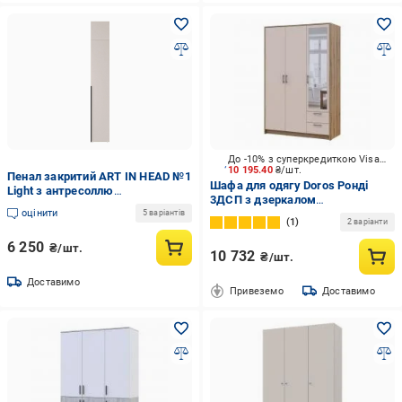
До -10% з суперкредиткою Visa Вигода
10 195.40
₴/шт.
Пенал закритий ART IN HEAD №1
Шафа для одягу Doros Ронді
Light з антресоллю
3ДСП з дзеркалом
400x500x2600 мм Кашемір
оцінити
1950х1210х520 мм дуб артізан
5 варіантів
(GAA2LT08140000000)
1
2 варіанти
кашемір
6 250
₴/шт.
10 732
₴/шт.
Доставимо
Привеземо
Доставимо