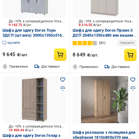
До -10% з суперкредиткою Visa Вигода
До -10% з суперкредиткою Visa Вигода
9 162.75
₴/шт.
8 216.55
₴/шт.
Шафа для одягу Doros Торн
Шафа для одягу Doros Промо 3
3ДСП (штанга) 2000х1350х516
ДСП 2040х1350х480 мм кашемір
мм білий / сосна натті / білий/
/ кашемір
оцінити
21
3 варіанти
сосна натті
9 645
8 649
₴/шт.
₴/шт.
Привеземо
Доставимо
Привеземо
Доставимо
До -10% з суперкредиткою Visa Вигода
10 460.46
₴/шт.
Шафа розпашна з полицями для
Шафа для одягу Doros Гелар з
зберігання 1810х800х370 мм