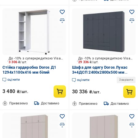
До -10% з суперкредиткою Visa Вигода
До -10% з суперкредиткою Visa Вигода
3 306
₴/шт.
29 336
₴/шт.
Стійка гардеробна Doros Д1
Шафа для одягу Doros Лукас
1294х1100х416 мм білий
3+4ДСП 2400х2800х500 мм
графіт / графіт
оцінити
оцінити
3 варіанти
3 480
30 336
₴/шт.
₴/шт.
Привеземо
Доставимо
Привеземо
Доставимо