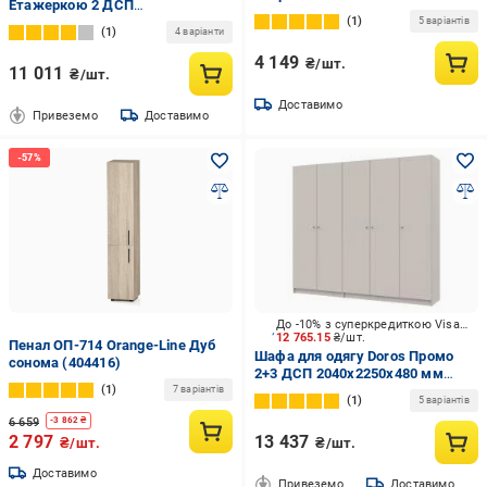
Етажеркою 2 ДСП
Дуб Сонома (M-35)
1
2034х1157х495 мм дуб сонома /
5 варіантів
1
4 варіанти
4 149
₴/шт.
11 011
₴/шт.
Доставимо
Привеземо
Доставимо
До -10% з суперкредиткою Visa Вигода
12 765.15
₴/шт.
Пенал ОП-714 Orange-Line Дуб
Шафа для одягу Doros Промо
сонома (404416)
2+3 ДСП 2040х2250х480 мм
1
кашемір /
7 варіантів
1
5 варіантів
6 659
-
3 862
₴
2 797
13 437
₴/шт.
₴/шт.
Доставимо
Привеземо
Доставимо