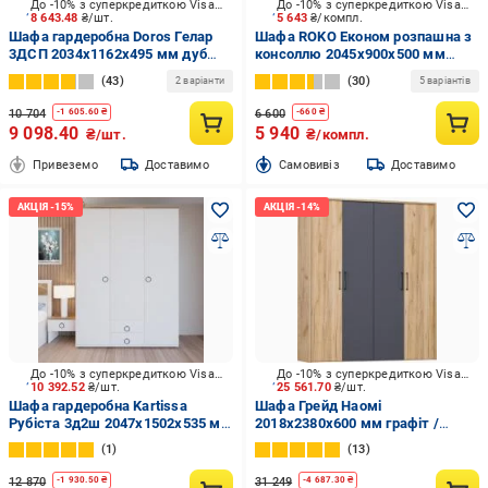
До -10% з суперкредиткою Visa Вигода
До -10% з суперкредиткою Visa Вигода
8 643.48
₴/шт.
5 643
₴/компл.
Шафа гардеробна Doros Гелар
Шафа ROKO Економ розпашна з
3ДСП 2034х1162х495 мм дуб
консоллю 2045х900х500 мм
сонома /
білий /
43
30
2 варіанти
5 варіантів
10 704
6 600
-
1 605.60
₴
-
660
₴
9 098.40
5 940
₴/шт.
₴/компл.
Привеземо
Доставимо
Cамовивіз
Доставимо
До -10% з суперкредиткою Visa Вигода
До -10% з суперкредиткою Visa Вигода
10 392.52
₴/шт.
25 561.70
₴/шт.
Шафа гардеробна Kartissa
Шафа Грейд Наомі
Рубіста 3д2ш 2047х1502х535 мм
2018х2380х600 мм графіт /
кашемір (Рб-ШК-3д2ш)
2380х2018х600 мм дуб крафт
1
13
золотий
12 870
31 249
-
1 930.50
₴
-
4 687.30
₴