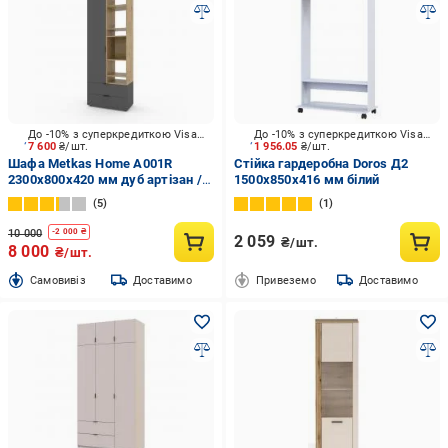
До -10% з суперкредиткою Visa Вигода
До -10% з суперкредиткою Visa Вигода
7 600
₴/шт.
1 956.05
₴/шт.
Шафа Metkas Home A001R
Стійка гардеробна Doros Д2
2300х800х420 мм дуб артізан /
1500х850х416 мм білий
антрацит
5
1
10 000
-
2 000
₴
2 059
₴/шт.
8 000
₴/шт.
Cамовивіз
Доставимо
Привеземо
Доставимо