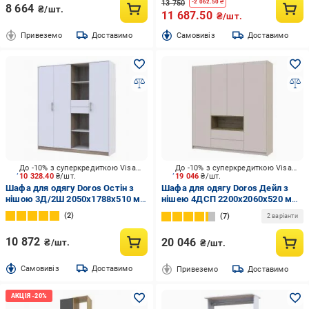
13 750
-
2 062.50
₴
8 664
₴/шт.
11 687.50
₴/шт.
Привеземо
Доставимо
Cамовивіз
Доставимо
До -10% з суперкредиткою Visa Вигода
До -10% з суперкредиткою Visa Вигода
10 328.40
₴/шт.
19 046
₴/шт.
Шафа для одягу Doros Остін з
Шафа для одягу Doros Дейл з
нішою 3Д/2Ш 2050х1788х510 мм
нішею 4ДСП 2200х2060х520 мм
дуб сонома / білий
кашемір
2
7
2 варіанти
10 872
20 046
₴/шт.
₴/шт.
Cамовивіз
Доставимо
Привеземо
Доставимо