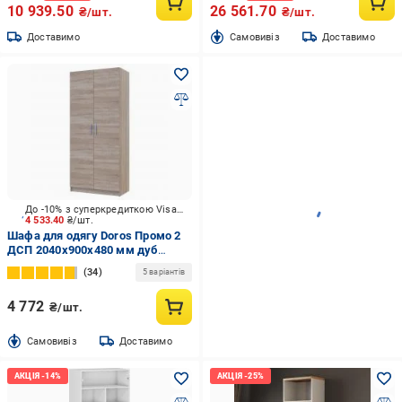
10 939.50
26 561.70
₴/шт.
₴/шт.
Доставимо
Cамовивіз
Доставимо
До -10% з суперкредиткою Visa Вигода
4 533.40
₴/шт.
Шафа для одягу Doros Промо 2
ДСП 2040х900х480 мм дуб
сонома / дуб сонома
34
5 варіантів
4 772
₴/шт.
Cамовивіз
Доставимо