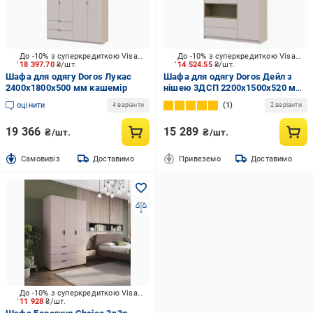
До -10% з суперкредиткою Visa Вигода
До -10% з суперкредиткою Visa Вигода
18 397.70
₴/шт.
14 524.55
₴/шт.
Шафа для одягу Doros Лукас
Шафа для одягу Doros Дейл з
2400х1800х500 мм кашемір
нішею 3ДСП 2200х1500х520 мм
кашемір
оцінити
1
4 варіанти
2 варіанти
19 366
15 289
₴/шт.
₴/шт.
Cамовивіз
Доставимо
Привеземо
Доставимо
До -10% з суперкредиткою Visa Вигода
11 928
₴/шт.