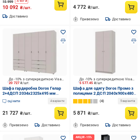
15 999
-
5 907
₴
4 772
10 092
₴/шт.
₴/шт.
Доставимо
Привеземо
Доставимо
До -10% з суперкредиткою Visa Вигода
До -10% з суперкредиткою Visa Вигода
20 727
₴/шт.
5 577.45
₴/шт.
Шафа гардеробна Doros Гелар
Шафа для одягу Doros Промо з
2+4ДСП 2034х2325х495 мм
полицями 2 ДСП 2040х900х480
кашемір /
мм кашемір / кашемір
оцінити
4
4 варіанти
5 варіантів
21 727
5 871
₴/шт.
₴/шт.
Привеземо
Доставимо
Привеземо
Доставимо