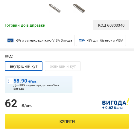
Готовий до відправки
КОД
60303340
-5% з суперкредиткою VISA Вигода
-5% для бізнесу з VISA
Вид:
внутрішній кут
зовнішній кут
58.90
₴/шт.
До -10% з суперкредиткою Visa
Вигода
62
₴/шт.
+ 0.62 бала
КУПИТИ