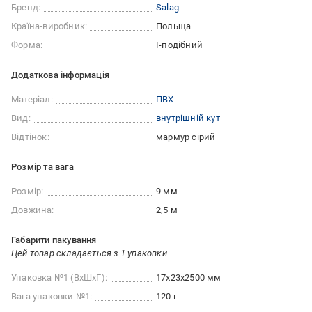
Бренд:
Salag
Країна-виробник:
Польща
Форма:
Г-подібний
Додаткова інформація
Матеріал:
ПВХ
Вид:
внутрішній кут
Відтінок:
мармур сірий
Розмір та вага
Розмір:
9 мм
Довжина:
2,5 м
Габарити пакування
Цей товар складається з 1 упаковки
Упаковка №1 (ВхШхГ):
17x23x2500 мм
Вага упаковки №1:
120 г