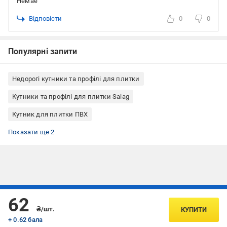
Немае
Відповісти
0
0
Популярні запити
Недорогі кутники та профілі для плитки
Кутники та профілі для плитки Salag
Кутник для плитки ПВХ
Внутрішній кутник для плитки
Внутрішній пластиковий куточок для плитки (ПВХ)
Показати ще 2
Підписуйтесь, щоб дізнаватись першим про акції та пропозиції
62
₴/шт.
КУПИТИ
+ 0.62 бала
ПІДПИСАТИСЯ