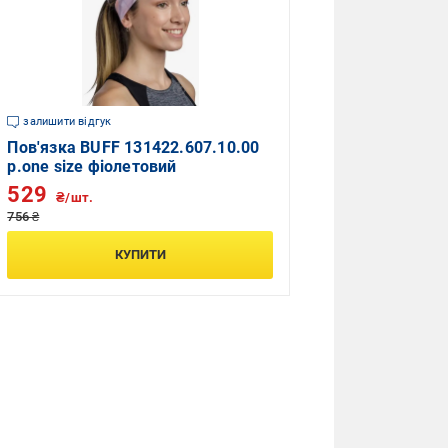
залишити відгук
Пов'язка BUFF 131422.607.10.00
р.one size фіолетовий
529
₴/шт.
756 ₴
КУПИТИ