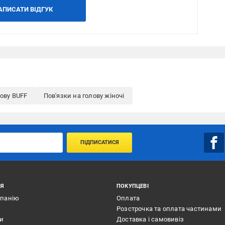
АПИСАТИ ВІДГУК
лову BUFF
Пов'язки на голову жіночі
ПІДПИСАТИСЯ
ІЯ
ПОКУПЦЕВІ
мпанію
Оплата
Розстрочка та оплата частинами
ти
Доставка і самовивіз