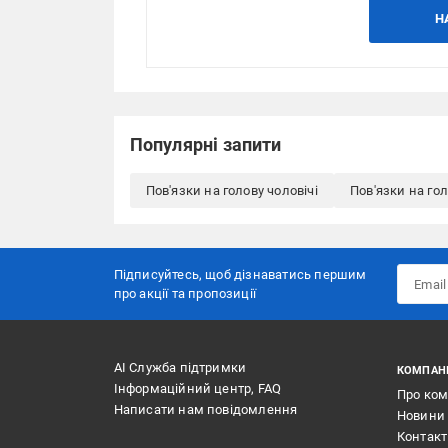
Н
Популярні запити
Пов'язки на голову чоловічі
Пов'язки на го
Підписуйтесь, щоб дізнаватись першим
про акції та пропозиції
АІ Служба підтримки
КОМПАН
Інформаційний центр, FAQ
Про ко
Написати нам повідомлення
Новини
Контак