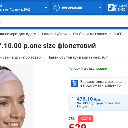
ЇВ
ЕПІЦЕНТ
ІНФОРМАЦІЯ
в, вул. Полярна, 20-Д
БІЗНЕС
Аксесуари для одягу
Головні убори
Пов'язки на голову
BUFF
.10.00 р.one size фіолетовий
исати відгук про товар
Наявність товару в магазинах (67)
Готовий до відправки
Безкоштовна доставка
в поштомати Епіцентр
476.10
₴/шт.
До -10% з суперкредиткою Visa
Вигода
-
227
₴
756