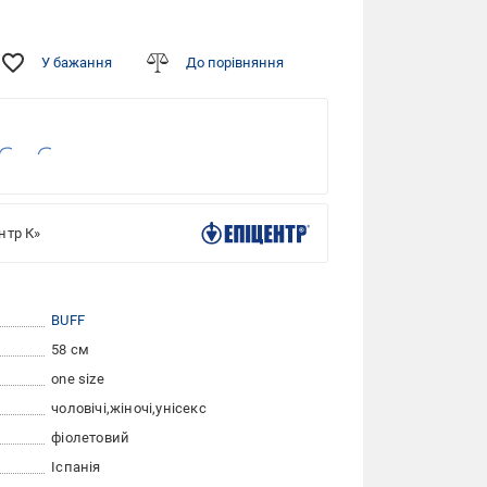
У бажання
До порівняння
нтр К»
BUFF
58 см
one size
чоловічі
жіночі
унісекс
фіолетовий
Іспанія