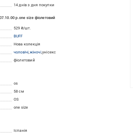
14 днів з дня покупки
7.10.00 р.one size фіолетовий
529 ₴/шт.
BUFF
Нова колекція
чоловічі
жіночі
унісекс
фіолетовий
os
58 см
OS
one size
Іспанія