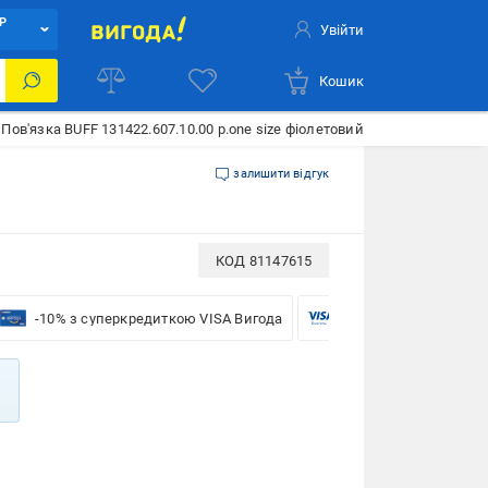
Р
Увійти
Кошик
Пов'язка BUFF 131422.607.10.00 р.one size фіолетовий
залишити відгук
КОД
81147615
-10% з суперкредиткою VISA Вигода
-5% для бізнесу з VIS