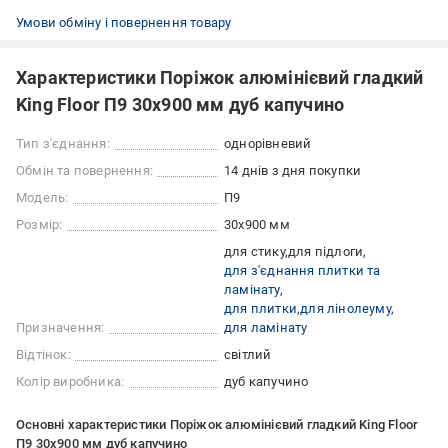
Умови обміну і повернення товару
Характеристики Поріжок алюмінієвий гладкий
King Floor П9 30х900 мм дуб капучино
Тип з'єднання:
однорівневий
Обмін та повернення:
14 днів з дня покупки
Модель:
П9
Розмір:
30х900 мм
для стику
для підлоги
для з'єднання плитки та
ламінату
для плитки
для лінолеуму
Призначення:
для ламінату
Відтінок:
світлий
Колір виробника:
дуб капучино
Основні характеристики Поріжок алюмінієвий гладкий King Floor
П9 30х900 мм дуб капучино