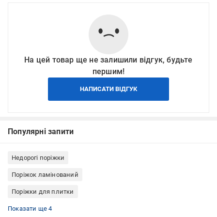
На цей товар ще не залишили відгук, будьте
першим!
НАПИСАТИ ВІДГУК
Популярні запити
Недорогі поріжки
Поріжок ламінований
Поріжки для плитки
Поріжки для ламінату
Поріжки для лінолеуму
Поріжки King Floor
Алюмінієві поріжки
Показати ще 4