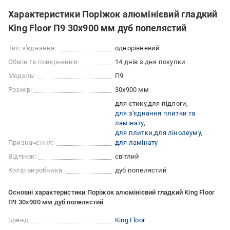
Характеристики Поріжок алюмінієвий гладкий
King Floor П9 30х900 мм дуб попелястий
Тип з'єднання:
однорівневий
Обмін та повернення:
14 днів з дня покупки
Модель:
П9
Розмір:
30х900 мм
для стику
для підлоги
для з'єднання плитки та
ламінату
для плитки
для лінолеуму
Призначення:
для ламінату
Відтінок:
світлий
Колір виробника:
дуб попелястий
Основні характеристики Поріжок алюмінієвий гладкий King Floor
П9 30х900 мм дуб попелястий
Бренд:
King Floor