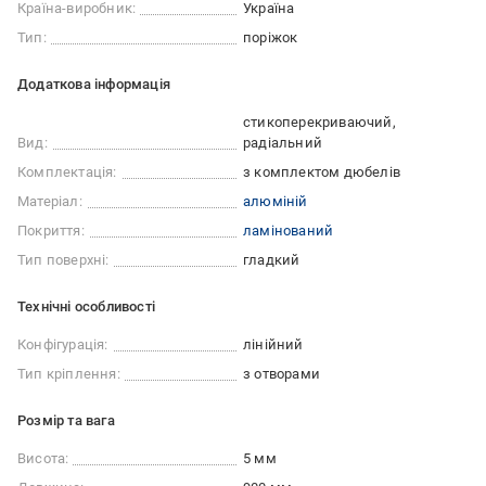
Країна-виробник:
Україна
Тип:
поріжок
Додаткова інформація
стикоперекриваючий
Вид:
радіальний
Комплектація:
з комплектом дюбелів
Матеріал:
алюміній
Покриття:
ламінований
Тип поверхні:
гладкий
Технічні особливості
Конфігурація:
лінійний
Тип кріплення:
з отворами
Розмір та вага
Висота:
5 мм