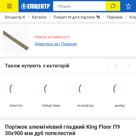
Епіцентр К
Каталог
Покриття для підлоги 👣
Поріжки
Kin
Немає в наявності
Дивитись всі Поріжки
Також купують з категорій
ПЛІНТУС
ГЕРМЕТИКИ
ЛІНОЛЕУМ
ФАРБА
Поріжок алюмінієвий гладкий King Floor П9
30х900 мм дуб попелястий