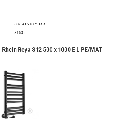
60x560x1075 мм
8150 г
hein Reya S12 500 х 1000 E L PE/MAT