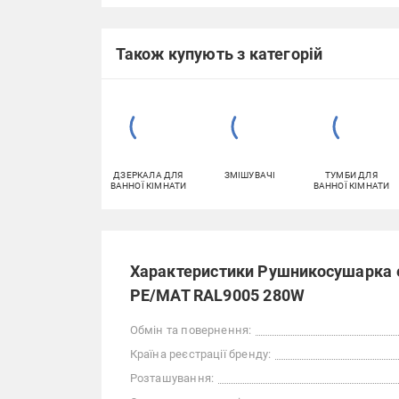
Також купують з категорій
ДЗЕРКАЛА ДЛЯ
ЗМІШУВАЧІ
ТУМБИ ДЛЯ
ВАННОЇ КІМНАТИ
ВАННОЇ КІМНАТИ
Характеристики Рушникосушарка ел
PE/MAT RAL9005 280W
Обмін та повернення:
Країна реєстрації бренду:
Розташування: