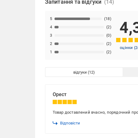
Запитання та відгуки
5
(18)
4,
4
(2)
3
(0)
2
(2)
оцінки
(
2
1
(2)
відгуки
Орест
Товар доставлений вчасно, порядочний пр
Відповісти