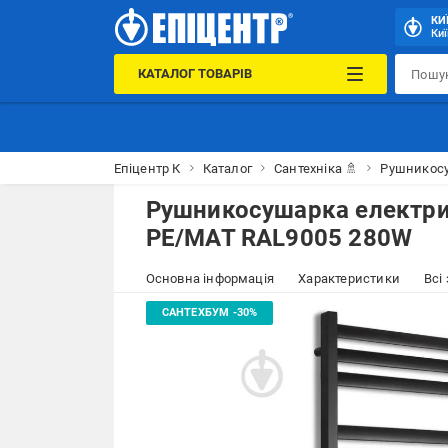
КИ
Киї
КАТАЛОГ ТОВАРІВ
Епіцентр К
Каталог
Сантехніка 🚿
Рушникос
Рушникосушарка електричн
PE/MAT RAL9005 280W
Основна інформація
Характеристики
Всі