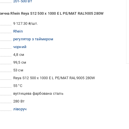
201-500 Вт
ична Rhein Reya S12 500 х 1000 E L PE/MAT RAL9005 280W
9 127.30 ₴/шт.
Rhein
регулятор з таймером
чорний
4,8 см
99,5 см
53 см
Reya S12 500 х 1000 E L PE/MAT RAL9005 280W
55 °C
вуглецева фарбована сталь
280 Вт
ліворуч