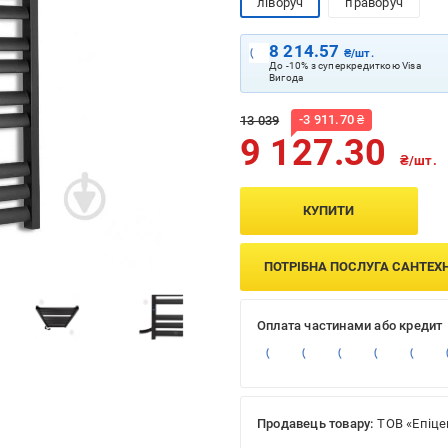
ліворуч
праворуч
8 214.57
₴/шт.
До -10% з суперкредиткою Visa
Вигода
-
3 911.70
₴
13 039
9 127.30
₴/шт.
КУПИТИ
ПОТРІБНА ПОСЛУГА САНТЕХ
Оплата частинами або кредит
Продавець товару:
ТОВ «Епіце