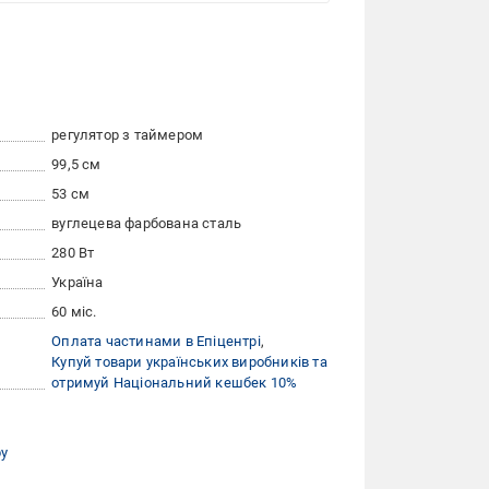
регулятор з таймером
99,5 см
53 см
вуглецева фарбована сталь
280 Вт
Україна
60 міс.
Оплата частинами в Епіцентрі
Купуй товари українських виробників та
отримуй Національний кешбек 10%
ру