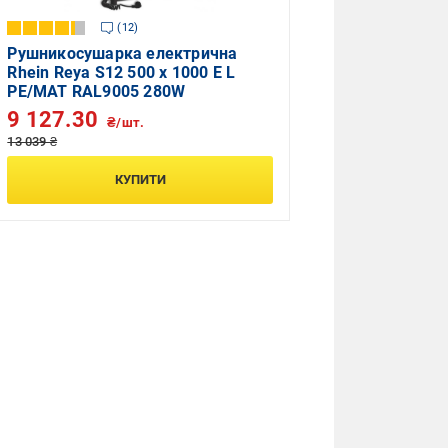
12
Рушникосушарка електрична
Rhein Reya S12 500 х 1000 E L
PE/MAT RAL9005 280W
9 127.30
₴/шт.
13 039 ₴
КУПИТИ