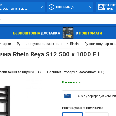
ЇВ
ЕПІЦЕНТ
ІНФОРМАЦІЯ
в, вул. Полярна, 20-Д
БІЗНЕС
ушарки
Рушникосушарки електричні
Rhein
Рушникосушарка ел
а Rhein Reya S12 500 х 1000 E L
 запитання та відгуки (14)
Наявність товару в магазинах (403)
В наявності
-10% з суперкредиткою VI
Розташування вимикача: