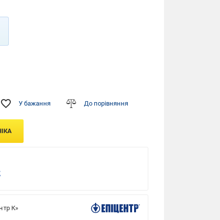
У бажання
До порівняння
НІКА
нтр К»