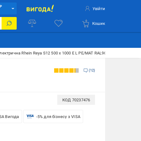
Р
Увійти
Кошик
ектрична Rhein Reya S12 500 х 1000 E L PE/MAT RAL9005 280W
12
КОД
70237476
SA Вигода
-5% для бізнесу з VISA