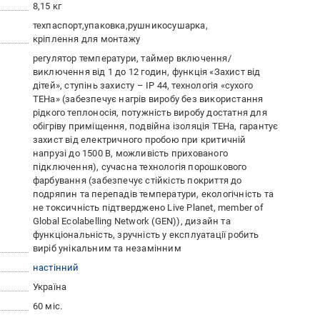
8,15 кг
техпаспорт
упаковка
рушникосушарка
кріплення для монтажу
регулятор температури, таймер включення/
виключення від 1 до 12 годин, функція «Захист від
дітей», ступінь захисту – IP 44, технологія «сухого
ТЕНа» (забезпечує нагрів виробу без використання
рідкого теплоносія, потужність виробу достатня для
обігріву приміщення, подвійна ізоляція ТЕНа, гарантує
захист від електричного пробою при критичній
напрузі до 1500 В, можливість прихованого
підключення), сучасна технологія порошкового
фарбування (забезпечує стійкість покриття до
подряпин та перепадів температури, екологічність та
не токсичність підтверджено Live Planet, member of
Global Ecolabelling Network (GEN)), дизайн та
функціональність, зручність у експлуатації робить
виріб унікальним та незамінним
настінний
Україна
60 міс.