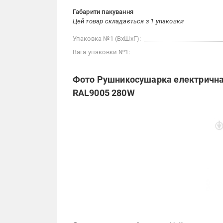
Габарити пакування
Цей товар складається з 1 упаковки
Упаковка №1 (ВхШхГ):
Вага упаковки №1:
Фото Рушникосушарка електрична R
RAL9005 280W