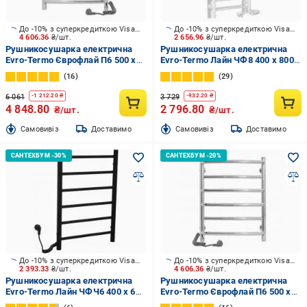
До -10% з суперкредиткою Visa Вигода
До -10% з суперкредиткою Visa Вигода
4 606.36
₴/шт.
2 656.96
₴/шт.
Рушникосушарка електрична
Рушникосушарка електрична
Evro-Termo Єврофлай П6 500 х
Evro-Termo Лайн ЧФ8 400 х 800
700 Електро П S3
Електро ПП S3
16
29
6 061
3 729
-
1 212.20
₴
-
932.20
₴
4 848.80
2 796.80
₴/шт.
₴/шт.
Cамовивіз
Доставимо
Cамовивіз
Доставимо
До -10% з суперкредиткою Visa Вигода
До -10% з суперкредиткою Visa Вигода
2 393.33
₴/шт.
4 606.36
₴/шт.
Рушникосушарка електрична
Рушникосушарка електрична
Evro-Termo Лайн ЧФЧ6 400 х 600
Evro-Termo Єврофлай П6 500 х
Електро Ліве підключення S3
700 Електро Л S3