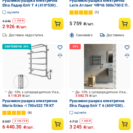
Рушникосушарка електрична
Рушникосушарка електрична
Elna Ладер Еліт Т 4 (410*530)
Laris Атлант ЧФЧ6 500х700 Е П
біла з діммером t new
R3
оцінити
1
4 246
-
1 320
₴
5 759
₴/шт.
2 926
₴/шт.
Доставка недоступна
Cамовивіз
Доставимо
До -10% з суперкредиткою Visa Вигода
До -10% з суперкредиткою Visa Вигода
6 118.29
₴/шт.
3 082.75
₴/шт.
Рушникосушарка електрична
Рушникосушарка електрична
Mario Епіка -І 700х522 TR KT
Elna Ладер Еліт Т 6 (600*530)
чорна з програматором
6
оцінити
температури
8 587
4 710
-
2 146.70
₴
-
1 465
₴
6 440.30
3 245
₴/шт.
₴/шт.