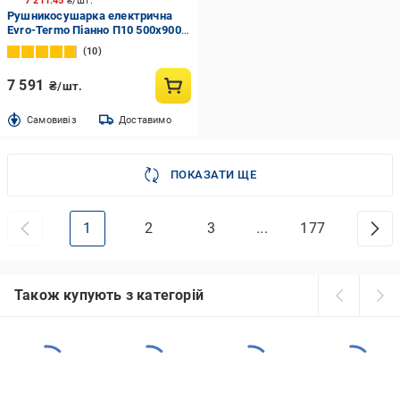
7 211.45
₴/шт.
Рушникосушарка електрична
Evro-Termo Піанно П10 500х900
П П S3
10
7 591
₴/шт.
Cамовивіз
Доставимо
ПОКАЗАТИ ЩЕ
1
2
3
...
177
Також купують з категорій