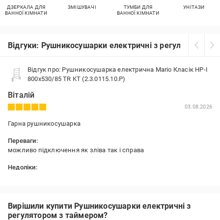
ДЗЕРКАЛА ДЛЯ
ЗМІШУВАЧІ
ТУМБИ ДЛЯ
УНІТАЗИ
ВАННОЇ КІМНАТИ
ВАННОЇ КІМНАТИ
Відгуки: Рушникосушарки електричні з регулятором з
Відгук про: Рушникосушарка електрична Mario Класік НР-І
800х530/85 TR KT (2.3.0115.10.P)
Віталій
03.08.2026
Гарна рушникосушарка
Переваги:
можливо підключення як зліва так і справа
Недоліки:
поки не виявлено
Вирішили купити Рушникосушарки електричні з
регулятором з таймером?