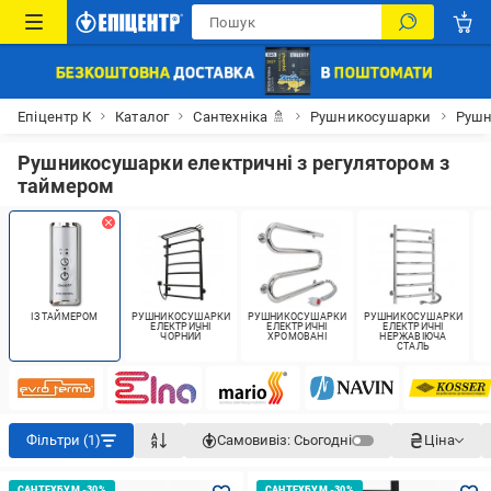
Епіцентр К
Каталог
Сантехніка 🚿
Рушникосушарки
Рушн
Рушникосушарки електричні з регулятором з
таймером
ІЗ ТАЙМЕРОМ
РУШНИКОСУШАРКИ
РУШНИКОСУШАРКИ
РУШНИКОСУШАРКИ
ЕЛЕКТРИЧНІ
ЕЛЕКТРИЧНІ
ЕЛЕКТРИЧНІ
ЧОРНИЙ
ХРОМОВАНІ
НЕРЖАВІЮЧА
СТАЛЬ
Фільтри (1)
Самовивіз:
Сьогодні
Ціна