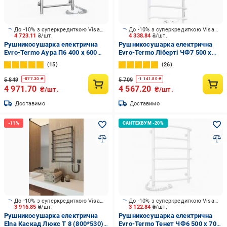
До -10% з суперкредиткою Visa Вигода
До -10% з суперкредиткою Visa Вигода
4 723.11
₴/шт.
4 338.84
₴/шт.
Рушникосушарка електрична
Рушникосушарка електрична
Evro-Termo Аура П6 400 х 600
Evro-Termo Ліберті ЧФ7 500 х
Електро П.П. S3
800 з полицею Е П R3
15
26
5 849
5 709
-
877.30
₴
-
1 141.80
₴
4 971.70
4 567.20
₴/шт.
₴/шт.
Доставимо
Доставимо
До -10% з суперкредиткою Visa Вигода
До -10% з суперкредиткою Visa Вигода
3 916.85
₴/шт.
3 122.84
₴/шт.
Рушникосушарка електрична
Рушникосушарка електрична
Elna Каскад Люкс Т 8 (800*530)
Evro-Termo Тенет ЧФ6 500 х 700