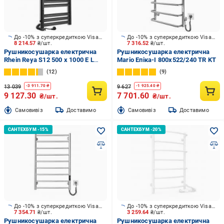
До -10% з суперкредиткою Visa Вигода
До -10% з суперкредиткою Visa Вигода
8 214.57
₴/шт.
7 316.52
₴/шт.
Рушникосушарка електрична
Рушникосушарка електрична
Rhein Reya S12 500 х 1000 E L
Mario Епіка-I 800x522/240 TR KT
PE/MAT RAL9005 280W
12
9
13 039
9 627
-
3 911.70
₴
-
1 925.40
₴
9 127.30
7 701.60
₴/шт.
₴/шт.
Cамовивіз
Доставимо
Cамовивіз
Доставимо
До -10% з суперкредиткою Visa Вигода
До -10% з суперкредиткою Visa Вигода
7 354.71
₴/шт.
3 259.64
₴/шт.
Рушникосушарка електрична
Рушникосушарка електрична