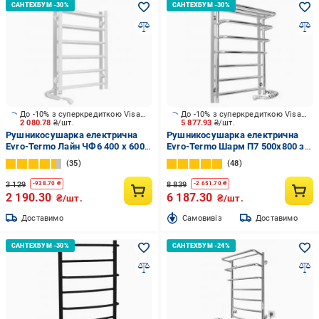
До -10% з суперкредиткою Visa Вигода
До -10% з суперкредиткою Visa Вигода
2 080.78
₴/шт.
5 877.93
₴/шт.
Рушникосушарка електрична
Рушникосушарка електрична
Evro-Termo Лайн ЧФ6 400 х 600
Evro-Termo Шарм П7 500х800 з
Електро ЛП S3
полицею П П S3
35
48
3 129
8 839
-
938.70
₴
-
2 651.70
₴
2 190.30
6 187.30
₴/шт.
₴/шт.
Доставимо
Cамовивіз
Доставимо