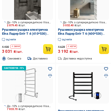
До -10% з суперкредиткою Visa Вигода
До -10% з суперкредиткою Visa Вигода
2 879.45
₴/шт.
3 032.40
₴/шт.
Рушникосушарка електрична
Рушникосушарка електрична
Elna Ладер Еліт Т 4 (410*530)
Elna Ладер Еліт Т 6 (600*530)
чорна з діммером t new
біла з програматором
оцінити
оцінити
температури
4 400
4 629
-
1 369
₴
-
1 437
₴
3 031
3 192
₴/шт.
₴/шт.
Cамовивіз
Доставимо
Доставка недоступна
До -10% з суперкредиткою Visa Вигода
7 833.70
₴/шт.
Рушникосушарка електрична