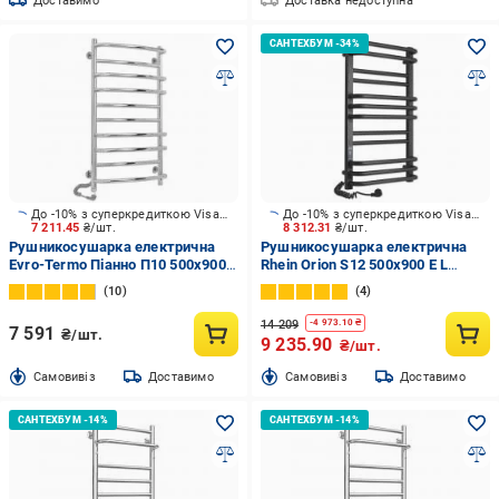
Доставимо
Доставка недоступна
До -10% з суперкредиткою Visa Вигода
До -10% з суперкредиткою Visa Вигода
7 211.45
₴/шт.
8 312.31
₴/шт.
Рушникосушарка електрична
Рушникосушарка електрична
Evro-Termo Піанно П10 500х900
Rhein Orion S12 500х900 E L
Л П S3
PE/MAT RAL9005 320W
10
4
14 209
-
4 973.10
₴
7 591
₴/шт.
9 235.90
₴/шт.
Cамовивіз
Доставимо
Cамовивіз
Доставимо