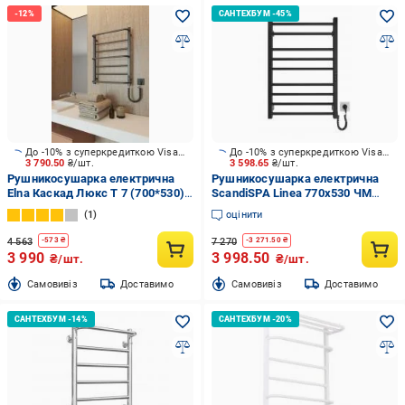
До -10% з суперкредиткою Visa Вигода
До -10% з суперкредиткою Visa Вигода
3 790.50
₴/шт.
3 598.65
₴/шт.
Рушникосушарка електрична
Рушникосушарка електрична
Elna Каскад Люкс Т 7 (700*530)
ScandiSPA Linea 770х530 ЧМ
чорна з програматором
чорний мат
1
оцінити
температури
4 563
7 270
-
573
₴
-
3 271.50
₴
3 990
3 998.50
₴/шт.
₴/шт.
Cамовивіз
Доставимо
Cамовивіз
Доставимо