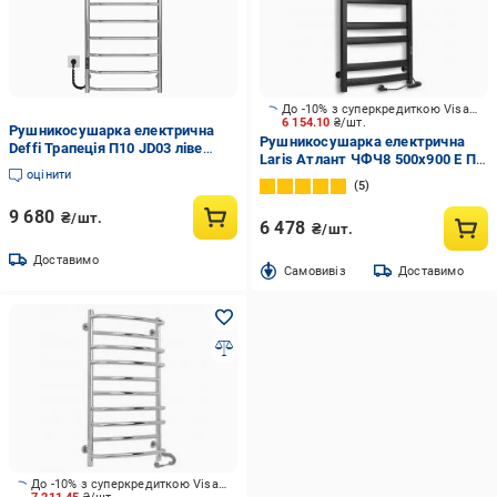
До -10% з суперкредиткою Visa Вигода
6 154.10
₴/шт.
Рушникосушарка електрична
Рушникосушарка електрична
Deffi Трапеція П10 JD03 ліве
Laris Атлант ЧФЧ8 500х900 Е П
підключення нержавіюча сталь
оцінити
R3
500х1100 мм Хром
5
(C.TR.110.50.10.E.C.L.1)
9 680
₴/шт.
6 478
₴/шт.
Доставимо
Cамовивіз
Доставимо
До -10% з суперкредиткою Visa Вигода