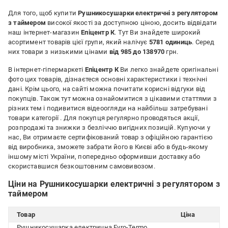
Для того, щоб купити
Рушникосушарки електричні з регулятором
з таймером
високої якості за доступною ціною, досить відвідати
наш інтернет-магазин
Епіцентр К
. Тут Ви знайдете широкий
асортимент товарів цієї групи, який налічує
5781 одиниць
. Серед
них товари з низькими цінами
від 985 до 138970
грн.
В інтернет-гіпермаркеті
Епіцентр К
Ви легко знайдете оригінальні
фото цих товарів, дізнаєтеся основні характеристики і технічні
дані. Крім цього, на сайті можна почитати корисні відгуки від
покупців. Також тут можна ознайомитися з цікавими статтями з
різних тем і подивитися відеоогляди на найбільш затребувані
товари категорії
. Для покупця регулярно проводяться акції,
розпродажі та знижки з безліччю вигідних позицій. Купуючи у
нас, Ви отримаєте сертифікований товар з офіційною гарантією
від виробника, зможете забрати його в Києві або в будь-якому
іншому місті України, попередньо оформивши доставку або
скориставшися безкоштовним самовивозом.
Ціни на Рушникосушарки електричні з регулятором з
таймером
Товар
Ціна
Рушникосушарка електрична Evro-Termo