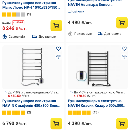
Рушникосушарка електрична
NAVIN Авангард Sensor
Mario Люкс НР-І 1090х530/150
лівобічна з таймером 480x600
оцінити
TR KT (2.3.0317.10.P)
мм Чорний (S12-228153-4860)
1
4 490
₴/шт.
9 702
-
1 456
₴
8 246
₴/шт.
Привеземо
Доставимо
Cамовивіз
Доставимо
До -10% з суперкредиткою Visa Вигода
До -10% з суперкредиткою Visa Вигода
6 450.50
₴/шт.
4 170.50
₴/шт.
Рушникосушарка електрична
Рушникосушарка електрична
NAVIN Симфонія 480х800 Sensor
NAVIN Класик Квадро 500х800
ліва 10-009133-4880
Sensor права з таймером чорний
2
13
муар (12-216053-5080)
6 790
4 390
₴/шт.
₴/шт.