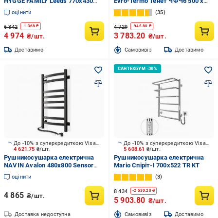
HYGGE FAMILY Leeds 770x430
Evro-Termo Тенет ЧФЧ6 500 х
чорний мат
700 з полицею Е Л S3
оцінити
35
6 342
4 729
-
1 368
₴
-
945.80
₴
4 974
3 783.20
₴/шт.
₴/шт.
Доставимо
Cамовивіз
Доставимо
До -10% з суперкредиткою Visa Вигода
До -10% з суперкредиткою Visa Вигода
4 621.75
₴/шт.
5 608.61
₴/шт.
Рушникосушарка електрична
Рушникосушарка електрична
NAVIN Avalon 480х800 Sensor
Mario Спіріт-І 700х522 TR KT
ліва чорний муар (12-203153-
оцінити
3
4880)
8 434
-
2 530.20
₴
4 865
₴/шт.
5 903.80
₴/шт.
Доставка недоступна
Cамовивіз
Доставимо