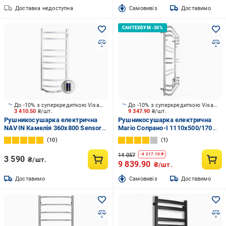
Доставка недоступна
Cамовивіз
Доставимо
До -10% з суперкредиткою Visa Вигода
До -10% з суперкредиткою Visa Вигода
3 410.50
₴/шт.
9 347.90
₴/шт.
Рушникосушарка електрична
Рушникосушарка електрична
NAVIN Камелія 360х800 Sensor
Mario Сопрано-І 1110х500/170
ліва біла 12-007133-3680
TR K
10
1
14 057
-
4 217.10
₴
3 590
₴/шт.
9 839.90
₴/шт.
Доставимо
Cамовивіз
Доставимо