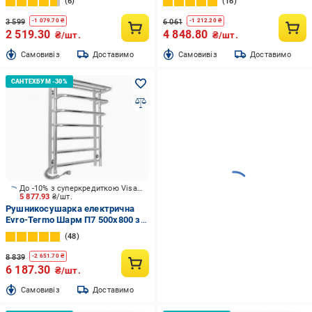
6
16
3 599
6 061
-
1 079.70
₴
-
1 212.20
₴
2 519.30
4 848.80
₴/шт.
₴/шт.
Cамовивіз
Доставимо
Cамовивіз
Доставимо
До -10% з суперкредиткою Visa Вигода
5 877.93
₴/шт.
Рушникосушарка електрична
Evro-Termo Шарм П7 500х800 з
полицею Л П S3
48
8 839
-
2 651.70
₴
6 187.30
₴/шт.
Cамовивіз
Доставимо