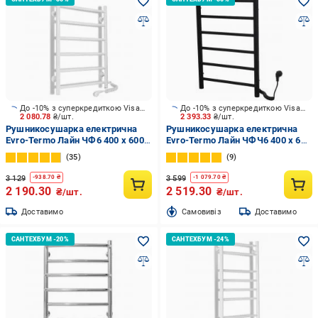
До -10% з суперкредиткою Visa Вигода
До -10% з суперкредиткою Visa Вигода
2 080.78
₴/шт.
2 393.33
₴/шт.
Рушникосушарка електрична
Рушникосушарка електрична
Evro-Termo Лайн ЧФ6 400 х 600
Evro-Termo Лайн ЧФЧ6 400 х 600
Електро ПП S3
Електро Праве підключення S3
35
9
3 129
3 599
-
938.70
₴
-
1 079.70
₴
2 190.30
2 519.30
₴/шт.
₴/шт.
Доставимо
Cамовивіз
Доставимо