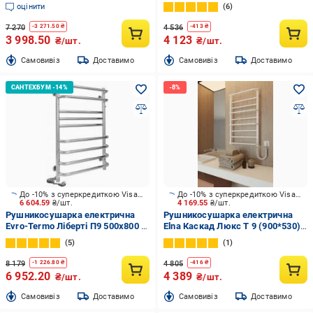
білий мат
біла з програматором
оцінити
6
температури
7 270
4 536
-
3 271.50
₴
-
413
₴
3 998.50
4 123
₴/шт.
₴/шт.
Cамовивіз
Доставимо
Cамовивіз
Доставимо
До -10% з суперкредиткою Visa Вигода
До -10% з суперкредиткою Visa Вигода
6 604.59
₴/шт.
4 169.55
₴/шт.
Рушникосушарка електрична
Рушникосушарка електрична
Evro-Termo Ліберті П9 500х800 Л
Elna Каскад Люкс Т 9 (900*530)
П S3
біла з програматором
5
1
температури
8 179
4 805
-
1 226.80
₴
-
416
₴
6 952.20
4 389
₴/шт.
₴/шт.
Cамовивіз
Доставимо
Cамовивіз
Доставимо