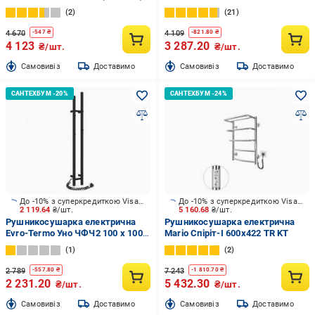
чорна з програматором
Е Л S3
2
21
температури
4 670
4 109
-
547
₴
-
821.80
₴
4 123
3 287.20
₴/шт.
₴/шт.
Cамовивіз
Доставимо
Cамовивіз
Доставимо
До -10% з суперкредиткою Visa Вигода
До -10% з суперкредиткою Visa Вигода
2 119.64
₴/шт.
5 160.68
₴/шт.
Рушникосушарка електрична
Рушникосушарка електрична
Evro-Termo Уно ЧФЧ2 100 х 1000
Mario Спіріт-І 600х422 TR KT
Електро S3
1
2
2 789
7 243
-
557.80
₴
-
1 810.70
₴
2 231.20
5 432.30
₴/шт.
₴/шт.
Cамовивіз
Доставимо
Cамовивіз
Доставимо