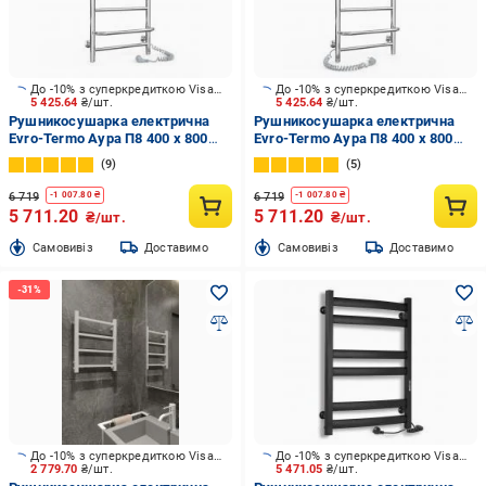
До -10% з суперкредиткою Visa Вигода
До -10% з суперкредиткою Visa Вигода
5 425.64
₴/шт.
5 425.64
₴/шт.
Рушникосушарка електрична
Рушникосушарка електрична
Evro-Termo Аура П8 400 х 800
Evro-Termo Аура П8 400 х 800
Електро П.П. S3
Електро Л.П. S3
9
5
6 719
6 719
-
1 007.80
₴
-
1 007.80
₴
5 711.20
5 711.20
₴/шт.
₴/шт.
Cамовивіз
Доставимо
Cамовивіз
Доставимо
До -10% з суперкредиткою Visa Вигода
До -10% з суперкредиткою Visa Вигода
2 779.70
₴/шт.
5 471.05
₴/шт.