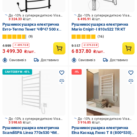
До -10% з суперкредиткою Visa Вигода
До -10% з суперкредиткою Visa Вигода
3 324.33
₴/шт.
6 495.91
₴/шт.
Рушникосушарка електрична
Рушникосушарка електрична
Evro-Termo Тенет ЧФЧ7 500 х
Mario Спіріт-І 810х522 TR КТ
800 Електро Ліве підключення
9
16
S3
4 999
9 117
-
1 499.70
₴
-
2 279.20
₴
3 499.30
6 837.80
₴/шт.
₴/шт.
Cамовивіз
Доставимо
Cамовивіз
Доставимо
До -10% з суперкредиткою Visa Вигода
До -10% з суперкредиткою Visa Вигода
3 598.65
₴/шт.
3 916.85
₴/шт.
Рушникосушарка електрична
Рушникосушарка електрична
ScandiSPA Linea 770х530 ЧМ
Elna Каскад Люкс Т 8 (800*530)