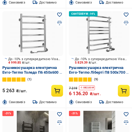
Cамовивіз
Доставимо
Cамовивіз
Доставимо
До -10% з суперкредиткою Visa Вигода
До -10% з суперкредиткою Visa Вигода
4 999.85
₴/шт.
5 829.39
₴/шт.
Рушникосушарка електрична
Рушникосушарка електрична
Evro-Termo Толедо П6 450х600 П
Evro-Termo Ліберті П8 500х700 П
П S3
П S3
1
9
7 219
-
1 082.80
₴
5 263
₴/шт.
6 136.20
₴/шт.
Cамовивіз
Доставимо
Cамовивіз
Доставимо