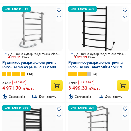
До -10% з суперкредиткою Visa Вигода
До -10% з суперкредиткою Visa Вигода
4 723.11
₴/шт.
3 324.33
₴/шт.
Рушникосушарка електрична
Рушникосушарка електрична
Evro-Termo Аура П6 400 х 600
Evro-Termo Тенет ЧФЧ7 500 х
Електро Л.П. S3
800 Електро Праве підключення
14
4
S3
5 849
4 999
-
877.30
₴
-
1 499.70
₴
4 971.70
3 499.30
₴/шт.
₴/шт.
Cамовивіз
Доставимо
Cамовивіз
Доставимо