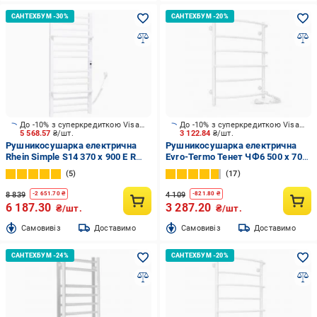
До -10% з суперкредиткою Visa Вигода
До -10% з суперкредиткою Visa Вигода
5 568.57
₴/шт.
3 122.84
₴/шт.
Рушникосушарка електрична
Рушникосушарка електрична
Rhein Simple S14 370 х 900 E R
Evro-Termo Тенет ЧФ6 500 х 700
PE/MAT RAL9003 White 180W
Е П S3
5
17
8 839
4 109
-
2 651.70
₴
-
821.80
₴
6 187.30
3 287.20
₴/шт.
₴/шт.
Cамовивіз
Доставимо
Cамовивіз
Доставимо