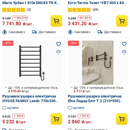
Mario Урбан-I 810x500/85 TR K
Evro-Termo Тенет ЧФ7 500 х 800
2.0 (2.3.8300.10.Р)
Е П S3
2
29
9 108
4 289
-
1 366.20
₴
-
857.80
₴
7 741.80
3 431.20
₴/шт.
₴/шт.
Cамовивіз
Доставимо
Cамовивіз
Доставимо
До -10% з суперкредиткою Visa Вигода
До -10% з суперкредиткою Visa Вигода
4 970.40
₴/шт.
2 717
₴/шт.
Рушникосушарка електрична
Рушникосушарка електрична
HYGGE FAMILY Leeds 770x530
Elna Ладер Еліт Т 2 (210*530)
чорний мат
чорна з діммером t new
оцінити
оцінити
6 672
4 151
-
1 440
₴
-
1 291
₴
5 232
2 860
₴/шт.
₴/шт.