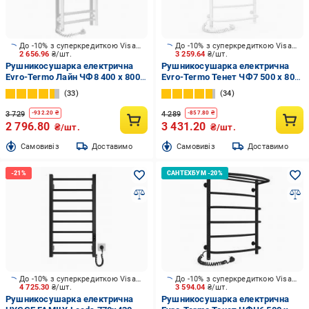
До -10% з суперкредиткою Visa Вигода
До -10% з суперкредиткою Visa Вигода
2 656.96
₴/шт.
3 259.64
₴/шт.
Рушникосушарка електрична
Рушникосушарка електрична
Evro-Termo Лайн ЧФ8 400 х 800
Evro-Termo Тенет ЧФ7 500 х 800
Електро ЛП S3
Е Л S3
33
34
3 729
4 289
-
932.20
₴
-
857.80
₴
2 796.80
3 431.20
₴/шт.
₴/шт.
Cамовивіз
Доставимо
Cамовивіз
Доставимо
До -10% з суперкредиткою Visa Вигода
До -10% з суперкредиткою Visa Вигода
4 725.30
₴/шт.
3 594.04
₴/шт.
Рушникосушарка електрична
Рушникосушарка електрична