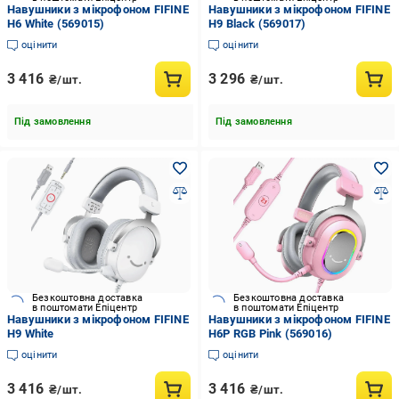
Навушники з мікрофоном FIFINE
Навушники з мікрофоном FIFINE
H6 White (569015)
H9 Black (569017)
оцінити
оцінити
3 416
3 296
₴/шт.
₴/шт.
Під замовлення
Під замовлення
Безкоштовна доставка
Безкоштовна доставка
в поштомати Епіцентр
в поштомати Епіцентр
Навушники з мікрофоном FIFINE
Навушники з мікрофоном FIFINE
H9 White
H6P RGB Pink (569016)
оцінити
оцінити
3 416
3 416
₴/шт.
₴/шт.