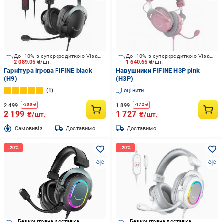
До -10% з суперкредиткою Visa Вигода
До -10% з суперкредиткою Visa Вигода
2 089.05
₴/шт.
1 640.65
₴/шт.
Гарнітура ігрова FIFINE black
Навушники FIFINE H3P pink
(H9)
(H3P)
1
оцінити
2 499
1 899
-
300
₴
-
172
₴
2 199
1 727
₴/шт.
₴/шт.
Cамовивіз
Доставимо
Доставимо
Безкоштовна доставка
Безкоштовна доставка