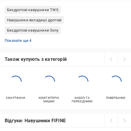
Бездротові навушники TWS
Навушники вкладиші дротові
Бездротові навушники Sony
Бездротові навушники для Android
Бездротові навушники Marshall
Дротові навушники з мікрофоном
Бездротові навушники JBL
Показати ще 4
Також купують з категорій
СМАРТФОНИ
КОМП'ЮТЕРНІ
КАБЕЛІ ТА
ПОВЕРБАНКИ
МИШКИ
ПЕРЕХІДНИКИ
Відгуки: Навушники FIFINE