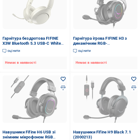
Гарнітура бездротова FIFINE
Гарнітура ігрова FIFINE H3 з
X3W Bluetooth 5.3 USB-C White
динамічним RGB-
(26074807)
підсвічуванням/мікрофоном/
оцінити
оцінити
вбудованим керуванням для
ПК/PS4/PS5/Xbox/ноутбуків
Немає в наявності
Немає в наявності
Black (25860502)
Навушники Fifine H6 USB зі
Навушники Fifine H9 Black 7.1
знімним мікрофоном RGB
(2000213)