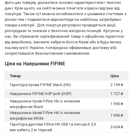
фото цих товарів, дізнаєтеся основні характеристики і технічні
дані. Крім цього, на сайті можна почитати корисні відгуки від
покупців. Також тут можна ознайомитися з цікавими статтями з
різних тем і подивитися відеоогляди на найбільш затребувані
товари категорії
. Для покупця регулярно проводяться акції,
розпродажі та знижки з безліччю вигідних позицій. Купуючи у
нас, Ви отримаєте сертифікований товар з офіційною гарантією
від виробника, зможете забрати його в Києві або в будь-якому
іншому місті України, попередньо оформивши доставку або
скориставшися безкоштовним самовивозом.
Ціни на Навушники FIFINE
Товар
Ціна
Гарнітура ігрова FIFINE black (H9)
2 199 ₴
Навушники FIFINE H3P pink (H3P)
1 727 ₴
Навушники ігрові Fifine H6 із знімним
1 990 ₴
мікрофоном Black
Навушники ігрові Fifine H6 із знімним
1 990 ₴
мікрофоном White
Гарнітура дротова Fifine H9 USB та mini-jack 3,5
3 604 ₴
мм кабель 2 м Чорний