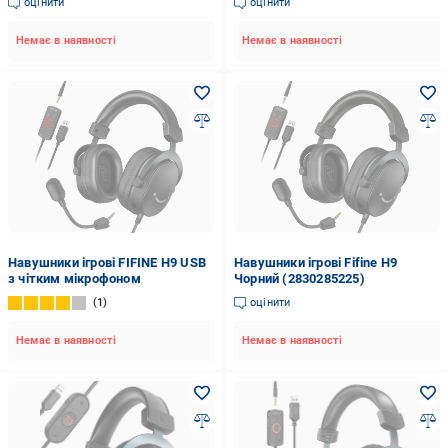
оцінити
оцінити
Немає в наявності
Немає в наявності
Навушники ігрові FIFINE H9 USB
Навушники ігрові Fifine H9
з чітким мікрофоном
Чорний (2830285225)
1
оцінити
Немає в наявності
Немає в наявності