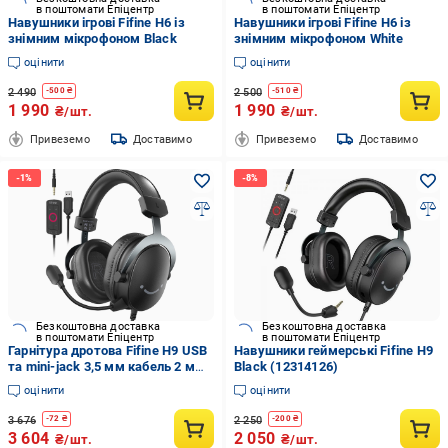
в поштомати Епіцентр
в поштомати Епіцентр
Навушники ігрові Fifine H6 із
Навушники ігрові Fifine H6 із
знімним мікрофоном Black
знімним мікрофоном White
оцінити
оцінити
2 490
2 500
-
500
₴
-
510
₴
1 990
1 990
₴/шт.
₴/шт.
Привеземо
Доставимо
Привеземо
Доставимо
Безкоштовна доставка
Безкоштовна доставка
в поштомати Епіцентр
в поштомати Епіцентр
Гарнітура дротова Fifine H9 USB
Навушники геймерські Fifine H9
та mini-jack 3,5 мм кабель 2 м
Black (12314126)
Чорний
оцінити
оцінити
3 676
2 250
-
72
₴
-
200
₴
3 604
2 050
₴/шт.
₴/шт.