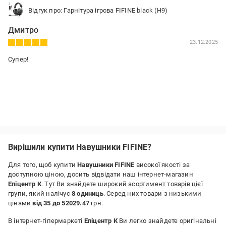
Відгук про: Гарнітура ігрова FIFINE black (H9)
Дмитро
23.12.2025
Супер!
Вирішили купити Навушники FIFINE?
Для того, щоб купити
Навушники FIFINE
високої якості за
доступною ціною, досить відвідати наш інтернет-магазин
Епіцентр К
. Тут Ви знайдете широкий асортимент товарів цієї
групи, який налічує
8 одиниць
. Серед них товари з низькими
цінами
від 35 до 52029.47
грн.
В інтернет-гіпермаркеті
Епіцентр К
Ви легко знайдете оригінальні