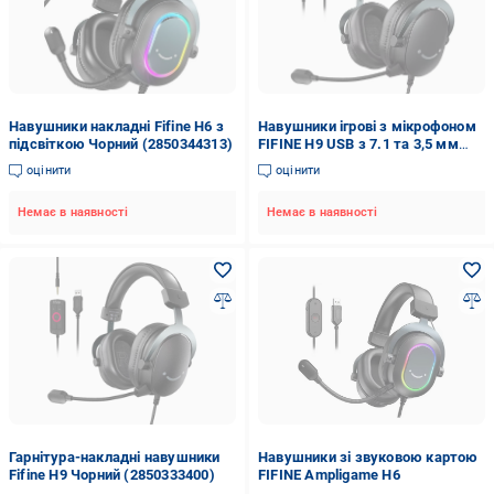
Навушники накладні Fifine H6 з
Навушники ігрові з мікрофоном
підсвіткою Чорний (2850344313)
FIFINE H9 USB з 7.1 та 3,5 мм
для ПК/Mac/PS4 та PS5
оцінити
оцінити
(2527117204)
Немає в наявності
Немає в наявності
Гарнітура-накладні навушники
Навушники зі звуковою картою
Fifine H9 Чорний (2850333400)
FIFINE Ampligame H6