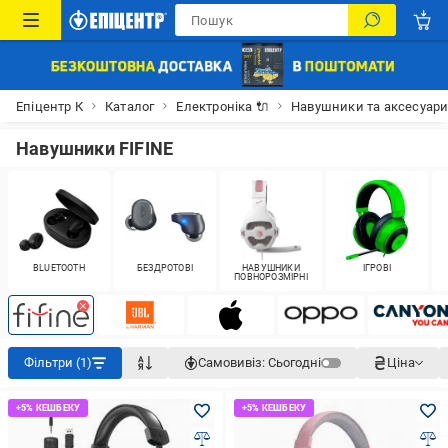
Епіцентр К
Каталог
Електроніка 🔌
Навушники та аксесуар
Навушники FIFINE
BLUETOOTH
БЕЗДРОТОВІ
НАВУШНИКИ
ІГРОВІ
ПОВНОРОЗМІРНІ
Фільтри (1)
Самовивіз:
Сьогодні
Ціна