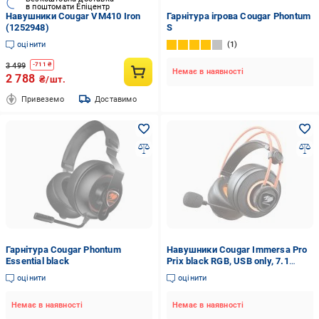
в поштомати Епіцентр
Навушники Cougar VM410 Iron
Гарнітура ігрова Cougar Phontum
(1252948)
S
оцінити
1
3 499
-
711
₴
Немає в наявності
2 788
₴/шт.
Привеземо
Доставимо
Гарнітура Cougar Phontum
Навушники Cougar Immersa Pro
Essential black
Prix black RGB, USB only, 7.1
Virtual, 50 мм драйвери
оцінити
оцінити
Немає в наявності
Немає в наявності