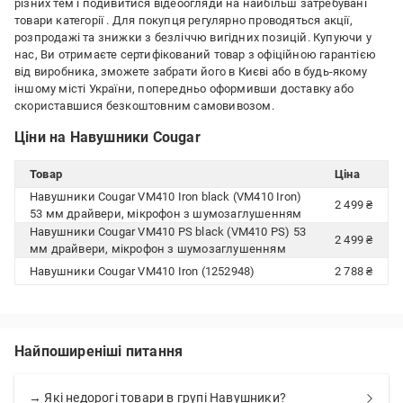
різних тем і подивитися відеоогляди на найбільш затребувані
товари категорії
. Для покупця регулярно проводяться акції,
розпродажі та знижки з безліччю вигідних позицій. Купуючи у
нас, Ви отримаєте сертифікований товар з офіційною гарантією
від виробника, зможете забрати його в Києві або в будь-якому
іншому місті України, попередньо оформивши доставку або
скориставшися безкоштовним самовивозом.
Ціни на Навушники Cougar
Товар
Ціна
Навушники Cougar VM410 Iron black (VM410 Iron)
2 499 ₴
53 мм драйвери, мікрофон з шумозаглушенням
Навушники Cougar VM410 PS black (VM410 PS) 53
2 499 ₴
мм драйвери, мікрофон з шумозаглушенням
Навушники Cougar VM410 Iron (1252948)
2 788 ₴
Найпоширеніші питання
→ Які недорогі товари в групі Навушники?