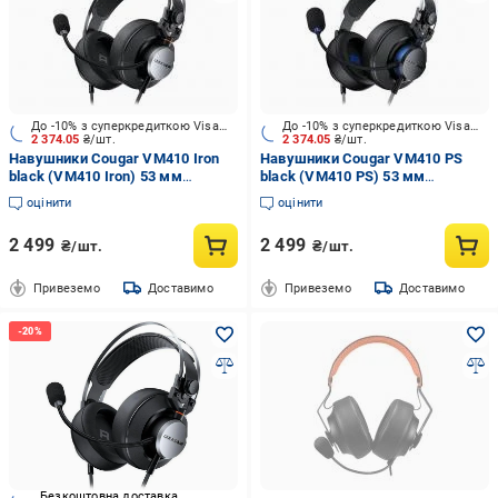
До -10% з суперкредиткою Visa Вигода
До -10% з суперкредиткою Visa Вигода
2 374.05
₴/шт.
2 374.05
₴/шт.
Навушники Cougar VM410 Iron
Навушники Cougar VM410 PS
black (VM410 Iron) 53 мм
black (VM410 PS) 53 мм
драйвери, мікрофон з
драйвери, мікрофон з
оцінити
оцінити
шумозаглушенням
шумозаглушенням
2 499
2 499
₴/шт.
₴/шт.
Привеземо
Доставимо
Привеземо
Доставимо
Безкоштовна доставка