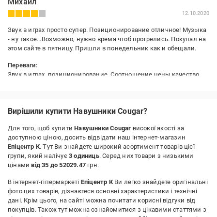
Михаил
12.10.2020
Звук в играх просто супер. Позиционирование отличное! Музыка
- ну такое...Возможно, нужно время чтоб прогрелись. Покупал на
этом сайте в пятницу. Пришли в понедельник как и обещали.
Переваги:
Звук в играх, позиционирование. Соотношение цены качество.
Вирішили купити Навушники Cougar?
Для того, щоб купити
Навушники Cougar
високої якості за
доступною ціною, досить відвідати наш інтернет-магазин
Епіцентр К
. Тут Ви знайдете широкий асортимент товарів цієї
групи, який налічує
3 одиниць
. Серед них товари з низькими
цінами
від 35 до 52029.47
грн.
В інтернет-гіпермаркеті
Епіцентр К
Ви легко знайдете оригінальні
фото цих товарів, дізнаєтеся основні характеристики і технічні
дані. Крім цього, на сайті можна почитати корисні відгуки від
покупців. Також тут можна ознайомитися з цікавими статтями з