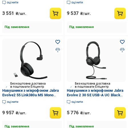
(4999-823-189)
(24189-999-999)
оцінити
оцінити
3 551
9 537
₴/шт.
₴/шт.
Під замовлення
Під замовлення
Безкоштовна доставка
Безкоштовна доставка
в поштомати Епіцентр
в поштомати Епіцентр
Навушники з мікрофоном Jabra
Навушники з мікрофоном Jabra
Evolve2 55 Link380a MS Mono
Evolve 2 30 SE USB-A UC Black
Black (25599-899-999)
(23189-989-979)
оцінити
оцінити
9 957
5 776
₴/шт.
₴/шт.
Під замовлення
Під замовлення