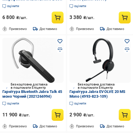
USB-A Stereo UC (25089-989-
оцінити
оцінити
999)
6 800
3 380
₴/шт.
₴/шт.
Привеземо
Доставимо
Привеземо
Доставимо
Безкоштовна доставка
Безкоштовна доставка
в поштомати Епіцентр
в поштомати Епіцентр
Гарнітура Bluetooth Jabra Talk 45
Гарнітура Jabra EVOLVE 20 MS
моно Чорний (2021266994)
Mono (4993-823-109)
оцінити
оцінити
11 900
2 900
₴/шт.
₴/шт.
Привеземо
Доставимо
Привеземо
Доставимо