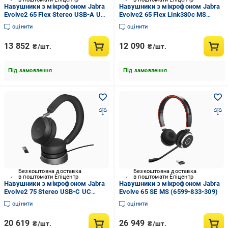
Навушники з мікрофоном Jabra
Навушники з мікрофоном Jabra
Evolve2 65 Flex Stereo USB-A UC
Evolve2 65 Flex Link380c MS
WLC (26699-989-989)
Stereo (26699-999-899)
оцінити
оцінити
13 852
12 090
₴/шт.
₴/шт.
Під замовлення
Під замовлення
Безкоштовна доставка
Безкоштовна доставка
в поштомати Епіцентр
в поштомати Епіцентр
Навушники з мікрофоном Jabra
Навушники з мікрофоном Jabra
Evolve2 75 Stereo USB-C UC
Evolve 65 SE MS (6599-833-309)
(27599-989-889)
оцінити
оцінити
20 619
26 949
₴/шт.
₴/шт.