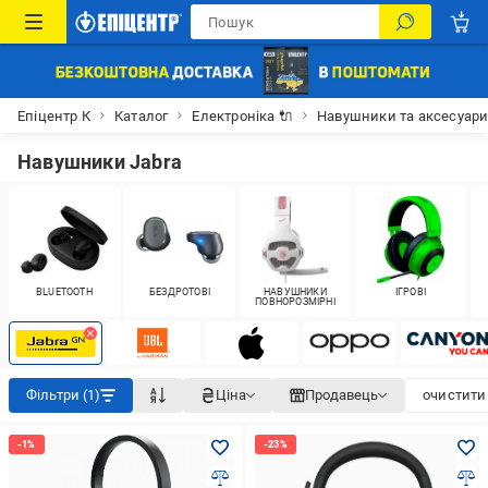
Епіцентр К
Каталог
Електроніка 🔌
Навушники та аксесуар
Навушники Jabra
BLUETOOTH
БЕЗДРОТОВІ
НАВУШНИКИ
ІГРОВІ
ПОВНОРОЗМІРНІ
Фільтри (1)
Ціна
Продавець
очистити 