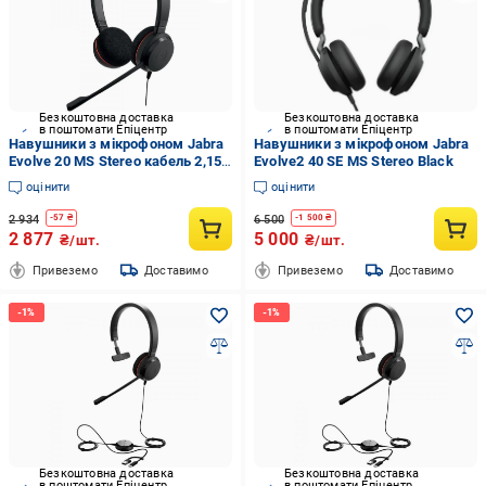
Безкоштовна доставка
Безкоштовна доставка
в поштомати Епіцентр
в поштомати Епіцентр
Навушники з мікрофоном Jabra
Навушники з мікрофоном Jabra
Evolve 20 MS Stereo кабель 2,15
Evolve2 40 SE MS Stereo Black
м USB-C/USB-A Чорний (650390)
оцінити
оцінити
2 934
6 500
-
57
₴
-
1 500
₴
2 877
5 000
₴/шт.
₴/шт.
Привеземо
Доставимо
Привеземо
Доставимо
Безкоштовна доставка
Безкоштовна доставка
в поштомати Епіцентр
в поштомати Епіцентр