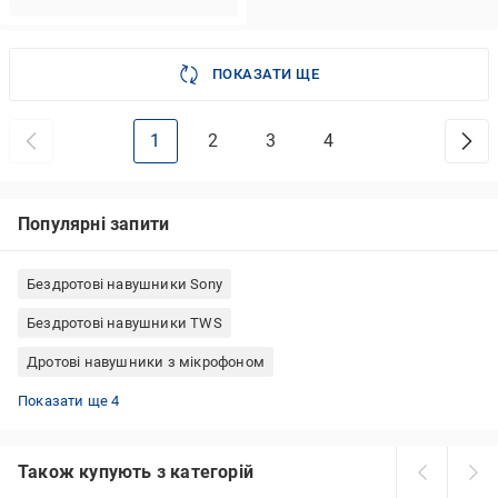
ПОКАЗАТИ ЩЕ
1
2
3
4
Популярні запити
Бездротові навушники Sony
Бездротові навушники TWS
Дротові навушники з мікрофоном
Бездротові навушники для Android
Бездротові навушники Marshall
Навушники вкладиші дротові
Бездротові навушники JBL
Показати ще 4
Також купують з категорій