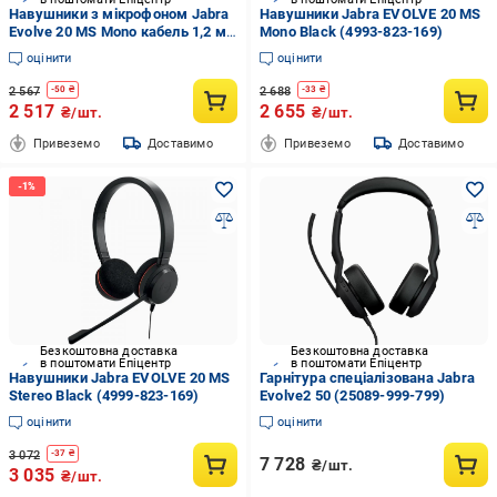
Навушники з мікрофоном Jabra
Навушники Jabra EVOLVE 20 MS
Evolve 20 MS Mono кабель 1,2 м
Mono Black (4993-823-169)
USB-C/USB-A Чорний (650389)
оцінити
оцінити
2 567
2 688
-
50
₴
-
33
₴
2 517
2 655
₴/шт.
₴/шт.
Привеземо
Доставимо
Привеземо
Доставимо
Безкоштовна доставка
Безкоштовна доставка
в поштомати Епіцентр
в поштомати Епіцентр
Навушники Jabra EVOLVE 20 MS
Гарнітура спеціалізована Jabra
Stereo Black (4999-823-169)
Evolve2 50 (25089-999-799)
оцінити
оцінити
3 072
-
37
₴
7 728
₴/шт.
3 035
₴/шт.