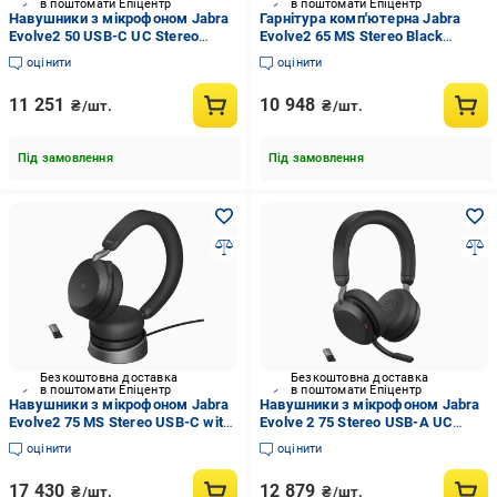
в поштомати Епіцентр
в поштомати Епіцентр
Навушники з мікрофоном Jabra
Гарнітура комп'ютерна Jabra
Evolve2 50 USB-C UC Stereo
Evolve2 65 MS Stereo Black
(25089-989-899)
(26599-999-899)
оцінити
оцінити
11 251
10 948
₴/шт.
₴/шт.
Під замовлення
Під замовлення
Безкоштовна доставка
Безкоштовна доставка
в поштомати Епіцентр
в поштомати Епіцентр
Навушники з мікрофоном Jabra
Навушники з мікрофоном Jabra
Evolve2 75 MS Stereo USB-C with
Evolve 2 75 Stereo USB-A UC
Charging Stand Black (27599-999-
(27599-989-999)
оцінити
оцінити
889)
17 430
12 879
₴/шт.
₴/шт.