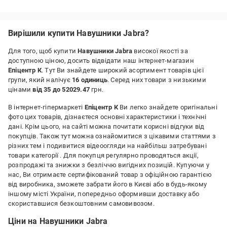
Недоліки:
Нет
Вирішили купити Навушники Jabra?
Для того, щоб купити
Навушники Jabra
високої якості за
доступною ціною, досить відвідати наш інтернет-магазин
Епіцентр К
. Тут Ви знайдете широкий асортимент товарів цієї
групи, який налічує
16 одиниць
. Серед них товари з низькими
цінами
від 35 до 52029.47
грн.
В інтернет-гіпермаркеті
Епіцентр К
Ви легко знайдете оригінальні
фото цих товарів, дізнаєтеся основні характеристики і технічні
дані. Крім цього, на сайті можна почитати корисні відгуки від
покупців. Також тут можна ознайомитися з цікавими статтями з
різних тем і подивитися відеоогляди на найбільш затребувані
товари категорії
. Для покупця регулярно проводяться акції,
розпродажі та знижки з безліччю вигідних позицій. Купуючи у
нас, Ви отримаєте сертифікований товар з офіційною гарантією
від виробника, зможете забрати його в Києві або в будь-якому
іншому місті України, попередньо оформивши доставку або
скориставшися безкоштовним самовивозом.
Ціни на Навушники Jabra