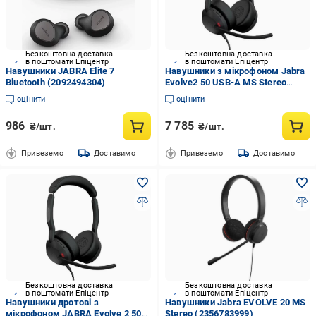
Безкоштовна доставка
Безкоштовна доставка
в поштомати Епіцентр
в поштомати Епіцентр
Навушники JABRA Elite 7
Навушники з мікрофоном Jabra
Bluetooth (2092494304)
Evolve2 50 USB-A MS Stereo
(25089-999-999)
оцінити
оцінити
986
7 785
₴/шт.
₴/шт.
Привеземо
Доставимо
Привеземо
Доставимо
Безкоштовна доставка
Безкоштовна доставка
в поштомати Епіцентр
в поштомати Епіцентр
Навушники дротові з
Навушники Jabra EVOLVE 20 MS
мікрофоном JABRA Evolve 2 50
Stereo (2356783999)