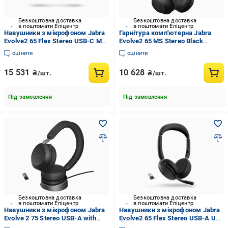
Безкоштовна доставка
Безкоштовна доставка
в поштомати Епіцентр
в поштомати Епіцентр
Навушники з мікрофоном Jabra
Гарнітура комп'ютерна Jabra
Evolve2 65 Flex Stereo USB-C MS
Evolve2 65 MS Stereo Black
WLC (26699-999-889)
(26599-989-999)
оцінити
оцінити
15 531
10 628
₴/шт.
₴/шт.
Під замовлення
Під замовлення
Безкоштовна доставка
Безкоштовна доставка
в поштомати Епіцентр
в поштомати Епіцентр
Навушники з мікрофоном Jabra
Навушники з мікрофоном Jabra
Evolve 2 75 Stereo USB-A with
Evolve2 65 Flex Stereo USB-A UC
Charging Stand (27599-999-989)
(26699-989-999)