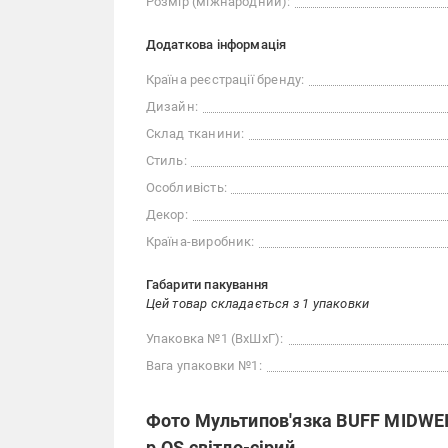
Розмір (міжнародний):
Додаткова інформація
Країна реєстрації бренду:
Дизайн:
Склад тканини:
Стиль:
Особливість:
Декор:
Країна-виробник:
Габарити пакування
Цей товар складається з 1 упаковки
Упаковка №1 (ВхШхГ):
Вага упаковки №1:
Фото Мультипов'язка BUFF MIDWE
р.OS світло-сірий