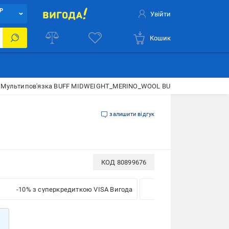
Р
Увійти
Кошик
Мультипов'язка BUFF MIDWEIGHT_MERINO_WOOL BU 113022.933.10.00 р.
залишити відгук
КОД
80899676
-10% з суперкредиткою VISA Вигода
-5% для бізнесу з VIS