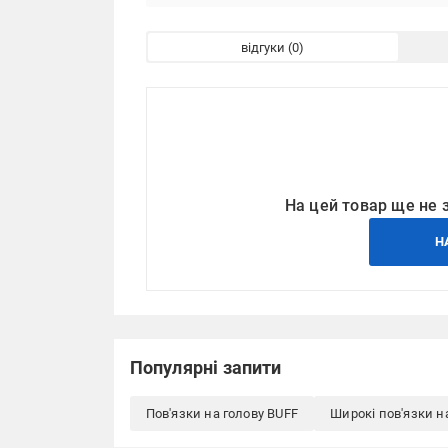
відгуки
На цей товар ще не 
Н
Популярні запити
Пов'язки на голову BUFF
Широкі пов'язки н