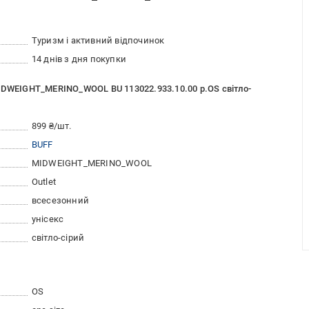
Туризм і активний відпочинок
14 днів з дня покупки
IDWEIGHT_MERINO_WOOL BU 113022.933.10.00 р.OS світло-
899 ₴/шт.
BUFF
MIDWEIGHT_MERINO_WOOL
Outlet
всесезонний
унісекс
світло-сірий
OS