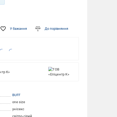
У бажання
До порівняння
нтр К»
BUFF
one size
унісекс
світло-сірий