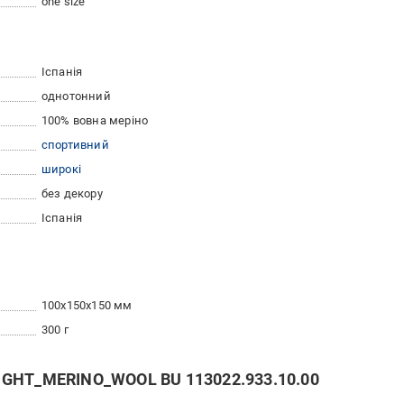
one size
Іспанія
однотонний
100% вовна меріно
спортивний
широкі
без декору
Іспанія
100x150x150 мм
300 г
IGHT_MERINO_WOOL BU 113022.933.10.00