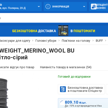
ЇВ
ЕПІЦЕНТ
ІНФОРМАЦІЯ
в, вул. Полярна, 20-Д
БІЗНЕС
Аксесуари для одягу
Головні убори
Пов'язки на голову
BUFF
IDWEIGHT_MERINO_WOOL BU
ітло-сірий
исати відгук про товар
Наявність товару в магазинах (54)
Готовий до відправки
Безкоштовна доставка
в поштомати Епіцентр
809.10
₴/шт.
До -10% з суперкредиткою Visa