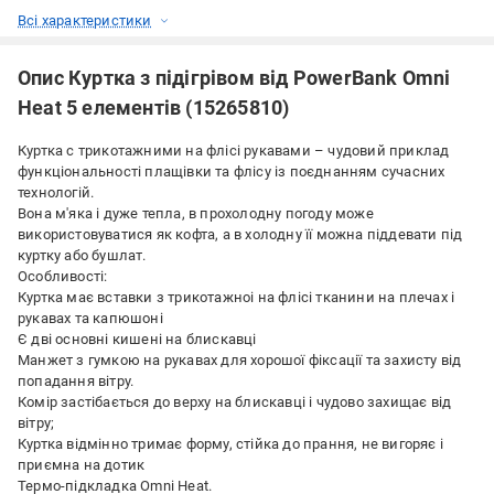
Всі характеристики
Опис Куртка з підігрівом від PowerBank Omni
Heat 5 елементів (15265810)
Куртка с трикотажними на флісі рукавами – чудовий приклад
функціональності плащівки та флісу із поєднанням сучасних
технологій.
Вона м'яка і дуже тепла, в прохолодну погоду може
використовуватися як кофта, а в холодну її можна піддевати під
куртку або бушлат.
Особливості:
Куртка має вставки з трикотажноі на флісі тканини на плечах і
рукавах та капюшоні
Є дві основні кишені на блискавці
Манжет з гумкою на рукавах для хорошої фіксації та захисту від
попадання вітру.
Комір застібається до верху на блискавці і чудово захищає від
вітру;
Куртка відмінно тримає форму, стійка до прання, не вигоряє і
приємна на дотик
Термо-підкладка Omni Heat.