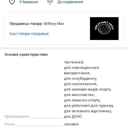
У бажання
До порівняння
Продавець товару:
Military Max
Інші товари продавця
Основні характеристики
тактичний
для повсякденного
використання
для сноубордингу
для скелелазіння
для зимових видів спорту
для мисливства
для лижного спорту
для риболовлі
для туризму
для активного відпочинку
Призначення:
для ДСНС
Стать:
чоловічі