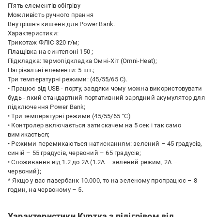
П'ять елементів обігріву
Можливість ручного прання
Внутрішня кишеня для Power Bank.
Характеристики:
Трикотаж ФЛІС 320 г/м;
Плащівка на синтепоні 150 ;
Підкладка: термопідкладка Омні-Хіт (Omni-Heat);
Нагрівальні елементи: 5 шт.;
Три температурні режими: (45/55/65 С).
• Працює від USB - порту, завдяки чому можна використовувати
будь - який стандартний портативний зарядний акумулятор для
підключення Power Bank;
• Три температурні режими (45/55/65 °С)
• Контролер включається затискачем на 5 сек і так само
вимикається;
• Режими перемикаються натисканням: зелений – 45 градусів,
синій – 55 градусів, червоний – 65 градусів;
• Споживання від 1.2 до 2А (1.2А – зелений режим, 2А –
червоний);
* Якщо у вас павербанк 10.000, то на зеленому пропрацює – 8
годин, на червоному – 5.
Характеристики Куртка з підігрівом від