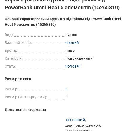
PowerBank Omni Heat 5 елементів (15265810)
Основні характеристики Куртка з підігрівом від PowerBank Omni
Heat 5 елементів (15265810)
Вид:
куртка
Базовий колір:
чорний
Бренд:
Інше
Категорія:
Повсякденний
Стать:
чоловічі
Розмір та вага
Розмір:
L
Розмір (міжнародний):
L
Додаткова інформація
тактичний
для повсякденного
використання