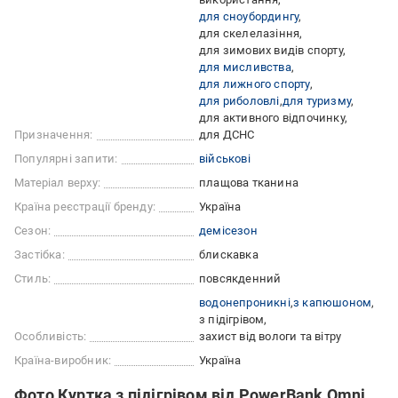
для сноубордингу
для скелелазіння
для зимових видів спорту
для мисливства
для лижного спорту
для риболовлі
для туризму
для активного відпочинку
Призначення:
для ДСНС
Популярні запити:
військові
Матеріал верху:
плащова тканина
Країна реєстрації бренду:
Україна
Сезон:
демісезон
Застібка:
блискавка
Стиль:
повсякденний
водонепроникні
з капюшоном
з підігрівом
Особливість:
захист від вологи та вітру
Країна-виробник:
Україна
Фото Куртка з підігрівом від PowerBank Omni