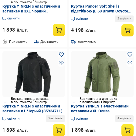
в поштомати Епіцентр
Куртка YINREN з еластичними
Куртка Pancer Soft Shell з
вставками 3XL Чорний
підстібкою р. 50 Brown Coyote
(35934713XL)
(359357450)
оцінити
оцінити
2 варіанти
1 898
4 198
₴/шт.
₴/шт.
Привеземо
Доставимо
Доставимо
Безкоштовна доставка
Безкоштовна доставка
в поштомати Епіцентр
в поштомати Епіцентр
Куртка YINREN з еластичними
Куртка YINREN з еластичними
вставками L Чорний (3593471L)
вставками XL Олива
(3593470XL)
оцінити
оцінити
5 варіантів
4 варіанти
1 898
1 898
₴/шт.
₴/шт.