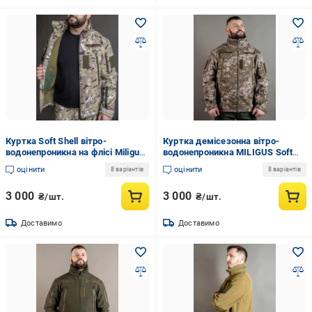
Куртка Soft Shell вітро-
Куртка демісезонна вітро-
водонепроникна на флісі Miligus
водонепроникна MILIGUS Soft
весна/осінь S р. 44-46
Shell 4XL р. 64-66 на флісі
оцінити
оцінити
8 варіантів
8 варіантів
Піксель (12165928)
3 000
3 000
₴/шт.
₴/шт.
Доставимо
Доставимо