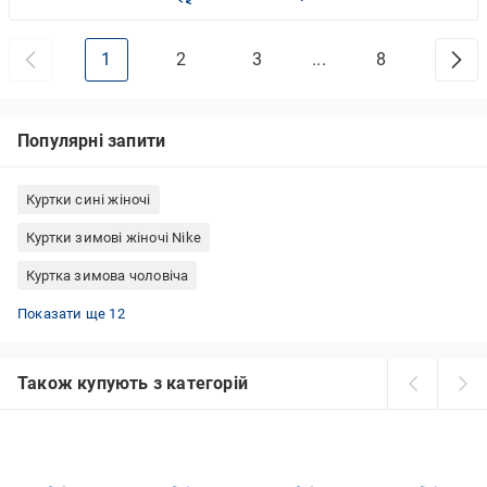
1
2
3
...
8
Популярні запити
Куртки сині жіночі
Куртки зимові жіночі Nike
Куртка зимова чоловіча
Тактичні куртки зимові
Пуховики McKinley
Jack Wolfskin куртки чоловічі
Джинсовки жіночі
Куртки жіночі Alpha Industries
Бежеві бомбери
Зимові куртки Adidas
Демісезонні парки
Жіночі лижні куртки 4F
Плюшеві куртки жіночі
Сині парки
Парки Alpha Industries
Показати ще 12
Також купують з категорій