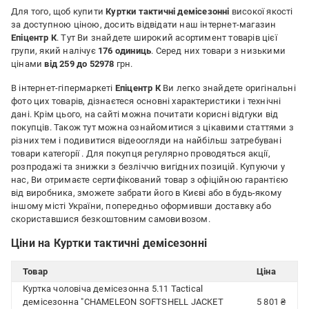
Для того, щоб купити
Куртки тактичні демісезонні
високої якості
за доступною ціною, досить відвідати наш інтернет-магазин
Епіцентр К
. Тут Ви знайдете широкий асортимент товарів цієї
групи, який налічує
176 одиниць
. Серед них товари з низькими
цінами
від 259 до 52978
грн.
В інтернет-гіпермаркеті
Епіцентр К
Ви легко знайдете оригінальні
фото цих товарів, дізнаєтеся основні характеристики і технічні
дані. Крім цього, на сайті можна почитати корисні відгуки від
покупців. Також тут можна ознайомитися з цікавими статтями з
різних тем і подивитися відеоогляди на найбільш затребувані
товари категорії
. Для покупця регулярно проводяться акції,
розпродажі та знижки з безліччю вигідних позицій. Купуючи у
нас, Ви отримаєте сертифікований товар з офіційною гарантією
від виробника, зможете забрати його в Києві або в будь-якому
іншому місті України, попередньо оформивши доставку або
скориставшися безкоштовним самовивозом.
Ціни на Куртки тактичні демісезонні
Товар
Ціна
Куртка чоловіча демісезонна 5.11 Tactical
демісезонна "CHAMELEON SOFTSHELL JACKET
5 801 ₴