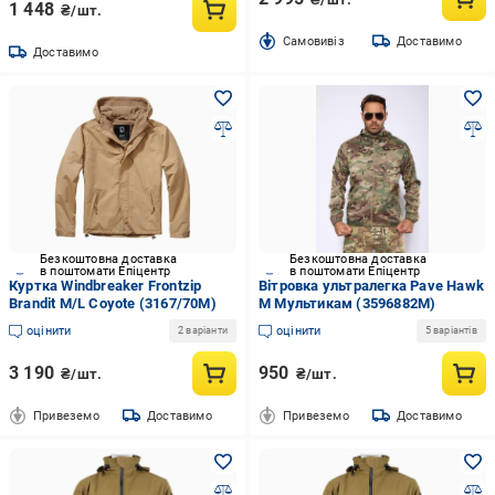
1 448
₴/шт.
Cамовивіз
Доставимо
Доставимо
Безкоштовна доставка
Безкоштовна доставка
в поштомати Епіцентр
в поштомати Епіцентр
Куртка Windbreaker Frontzip
Вітровка ультралегка Pave Hawk
Brandit M/L Coyote (3167/70M)
M Мультикам (3596882M)
оцінити
оцінити
2 варіанти
5 варіантів
3 190
950
₴/шт.
₴/шт.
Привеземо
Доставимо
Привеземо
Доставимо