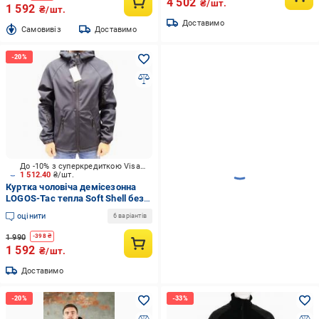
4 502
₴/шт.
1 592
₴/шт.
Доставимо
Cамовивіз
Доставимо
До -10% з суперкредиткою Visa Вигода
1 512.40
₴/шт.
Куртка чоловіча демісезонна
LOGOS-Tac тепла Soft Shell без
шевронів 04-07-00-0027 р.S
оцінити
6 варіантів
синій
1 990
-
398
₴
1 592
₴/шт.
Доставимо