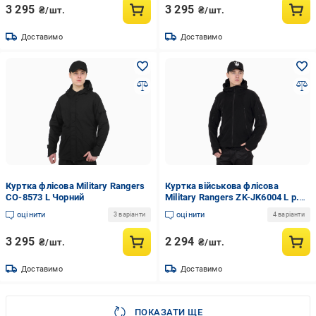
3 295
3 295
₴/шт.
₴/шт.
Доставимо
Доставимо
Куртка флісова Military Rangers
Куртка військова флісова
CO-8573 L Чорний
Military Rangers ZK-JK6004 L р.
46-48 Чорний (AN008770)
оцінити
оцінити
3 варіанти
4 варіанти
3 295
2 294
₴/шт.
₴/шт.
Доставимо
Доставимо
ПОКАЗАТИ ЩЕ