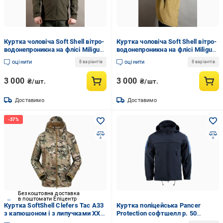
Куртка чоловіча Soft Shell вітро-
Куртка чоловіча Soft Shell вітро-
водонепроникна на флісі Miligus
водонепроникна на флісі Miligus
XL р. 54 Олива
осінь/весна XL р. 54 Койот
оцінити
оцінити
8 варіантів
8 варіантів
3 000
3 000
₴/шт.
₴/шт.
Доставимо
Доставимо
Безкоштовна доставка
в поштомати Епіцентр
Куртка SoftShell Clefers Tac A33
Куртка поліцейська Pancer
з капюшоном і з липучками XXL
Protection софтшелл р. 50
Multicam (5002485XXL)
Темно-синій (303369150)