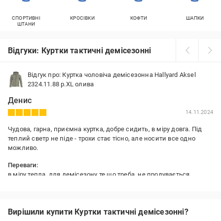
СПОРТИВНІ
КРОСІВКИ
КОФТИ
ШАПКИ
ШТАНИ
Відгуки: Куртки тактичні демісезонні
Відгук про: Куртка чоловіча демісезонна Hallyard Aksel
2324.11.88 р.XL олива
Денис
14.11.2024
Чудова, гарна, приємна куртка, добре сидить, в міру довга. Під
теплий светр не піде - трохи стає тісно, але носити все одно
можливо.
Переваги:
в міру тепла, для демісезону те що треба, не продувається
Вирішили купити Куртки тактичні демісезонні?