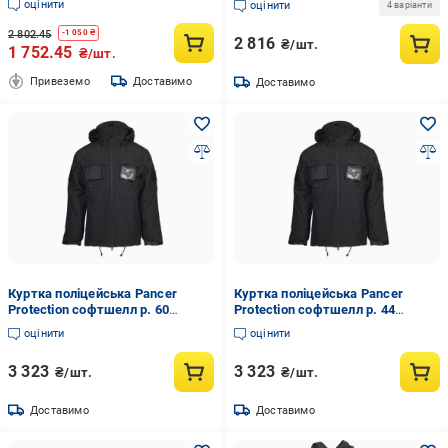
оцінити
оцінити
4 варіанти
2 802.45
-
1 050
₴
2 816
₴/шт.
1 752.45
₴/шт.
Привеземо
Доставимо
Доставимо
Куртка поліцейська Pancer
Куртка поліцейська Pancer
Protection софтшелл р. 60
Protection софтшелл р. 44
Чорний (292333660)
Чорний (292333644)
оцінити
оцінити
3 323
3 323
₴/шт.
₴/шт.
Доставимо
Доставимо