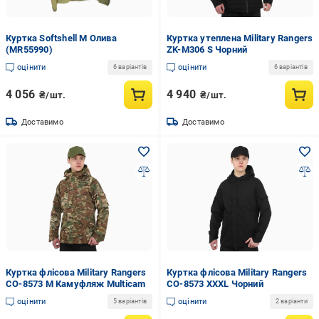
Куртка Softshell M Олива
Куртка утеплена Military Rangers
(MR55990)
ZK-M306 S Чорний
оцінити
оцінити
6 варіантів
6 варіантів
4 056
4 940
₴/шт.
₴/шт.
Доставимо
Доставимо
Куртка флісова Military Rangers
Куртка флісова Military Rangers
CO-8573 M Камуфляж Multicam
CO-8573 XXXL Чорний
оцінити
оцінити
5 варіантів
2 варіанти