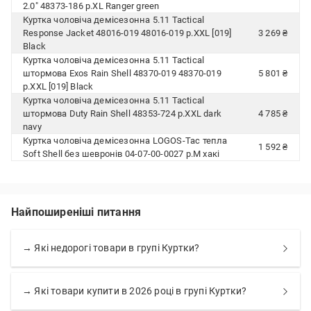
2.0" 48373-186 р.XL Ranger green
Куртка чоловіча демісезонна 5.11 Tactical
Response Jacket 48016-019 48016-019 р.XXL [019]
3 269 ₴
Black
Куртка чоловіча демісезонна 5.11 Tactical
штормова Exos Rain Shell 48370-019 48370-019
5 801 ₴
р.XXL [019] Black
Куртка чоловіча демісезонна 5.11 Tactical
штормова Duty Rain Shell 48353-724 р.XXL dark
4 785 ₴
navy
Куртка чоловіча демісезонна LOGOS-Tac тепла
1 592 ₴
Soft Shell без шевронів 04-07-00-0027 р.M хакі
Найпоширеніші питання
→ Які недорогі товари в групі Куртки?
→ Які товари купити в 2026 році в групі Куртки?