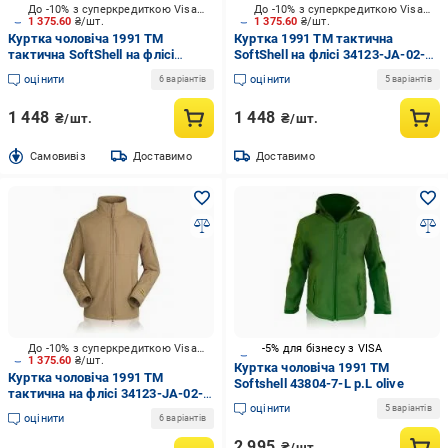
До -10% з суперкредиткою Visa Вигода
До -10% з суперкредиткою Visa Вигода
1 375.60
₴/шт.
1 375.60
₴/шт.
Куртка чоловіча 1991 ТМ
Куртка 1991 ТМ тактична
тактична SoftShell на флісі
SoftShell на флісі 34123-JA-02-
34123-JA-02-G-XL
Gr-L р.L
оцінити
оцінити
6 варіантів
5 варіантів
1 448
1 448
₴/шт.
₴/шт.
Cамовивіз
Доставимо
Доставимо
До -10% з суперкредиткою Visa Вигода
-5% для бізнесу з VISA
1 375.60
₴/шт.
Куртка чоловіча 1991 ТМ
Куртка чоловіча 1991 ТМ
Softshell 43804-7-L р.L olive
тактична на флісі 34123-JA-02-
оцінити
T-M р.M світло-коричневий
5 варіантів
оцінити
6 варіантів
2 995
₴/шт.