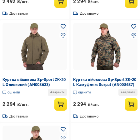
2 492
2 294
₴/шт.
₴/шт.
Доставимо
Доставимо
Куртка військова Sp-Sport ZK-20
Куртка військова Sp-Sport ZK-20
L Оливковий (AN008633)
L Камуфляж Surpat (AN008637)
оцінити
оцінити
4 варіанти
4 варіанти
2 294
2 294
₴/шт.
₴/шт.
Доставимо
Доставимо