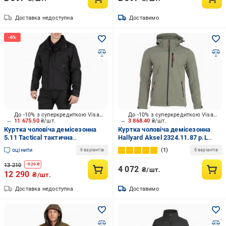
Доставка недоступна
Доставимо
До -10% з суперкредиткою Visa Вигода
До -10% з суперкредиткою Visa Вигода
11 675.50
₴/шт.
3 868.40
₴/шт.
Куртка чоловіча демісезонна
Куртка чоловіча демісезонна
5.11 Tactical тактична
Hallyard Aksel 2324.11.87 р.L
демісезонна "5-in-1 Jacket 2.0"
олива
оцінити
1
6 варіантів
6 варіантів
48360-019 р.XXL black
13 210
-
920
₴
4 072
₴/шт.
12 290
₴/шт.
Доставка недоступна
Доставимо