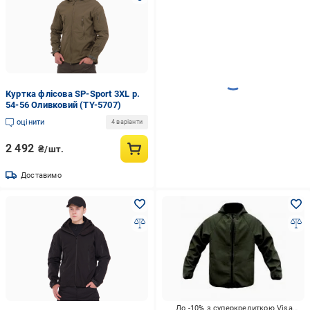
Куртка флісова SP-Sport 3XL р.
54-56 Оливковий (TY-5707)
оцінити
4 варіанти
2 492
₴/шт.
Доставимо
До -10% з суперкредиткою Visa Вигода