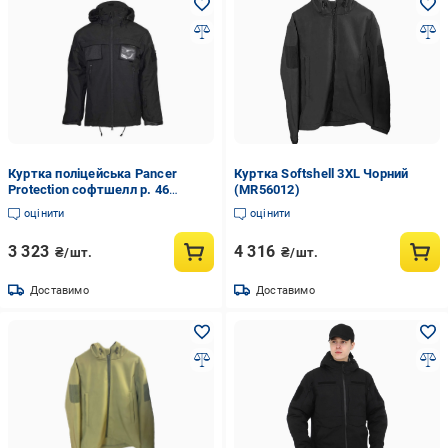
Куртка поліцейська Pancer
Куртка Softshell 3XL Чорний
Protection софтшелл р. 46
(MR56012)
Чорний (292333646)
оцінити
оцінити
3 323
4 316
₴/шт.
₴/шт.
Доставимо
Доставимо