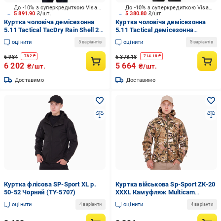
До -10% з суперкредиткою Visa Вигода
До -10% з суперкредиткою Visa Вигода
5 891.90
₴/шт.
5 380.80
₴/шт.
Куртка чоловіча демісезонна
Куртка чоловіча демісезонна
5.11 Tactical TacDry Rain Shell 2.0
5.11 Tactical демісезонна
48372-724 р.XXL dark navy
"Chameleon Softshell Jacket 2.0"
оцінити
оцінити
5 варіантів
5 варіантів
48373-019 р.XXL [019] Black
6 984
6 378.18
-
782
₴
-
714.18
₴
6 202
5 664
₴/шт.
₴/шт.
Доставимо
Доставимо
Куртка флісова SP-Sport XL р.
Куртка військова Sp-Sport ZK-20
50-52 Чорний (TY-5707)
XXXL Камуфляж Multicam
(AN008644)
оцінити
оцінити
4 варіанти
4 варіанти