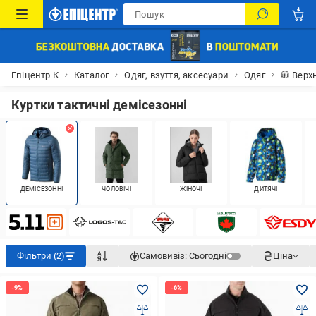
Епіцентр К
Каталог
Одяг, взуття, аксесуари
Одяг
🧥 Верх
Куртки тактичні демісезонні
ДЕМІСЕЗОННІ
ЧОЛОВІЧІ
ЖІНОЧІ
ДИТЯЧІ
Фільтри (2)
Самовивіз:
Сьогодні
Ціна