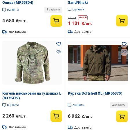
Олива (MR55804)
Sand/Khaki
оцінити
оцінити
3 варіанти
1 267
-
166
₴
4 680
₴/шт.
1 101
₴/шт.
Доставимо
Доставимо
Китель військовий на гудзиках L
Куртка Softshell XL (MR56370)
(8372479)
оцінити
оцінити
4 варіанти
2 260
6 962
₴/шт.
₴/шт.
Доставимо
Доставимо