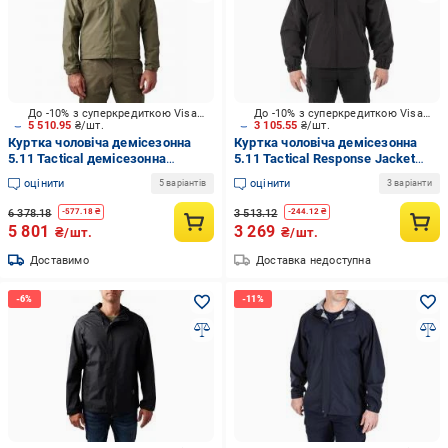
До -10% з суперкредиткою Visa Вигода
До -10% з суперкредиткою Visa Вигода
5 510.95
₴/шт.
3 105.55
₴/шт.
Куртка чоловіча демісезонна
Куртка чоловіча демісезонна
5.11 Tactical демісезонна
5.11 Tactical Response Jacket
"CHAMELEON SOFTSHELL
48016-019 48016-019 р.XXL [019]
оцінити
оцінити
5 варіантів
3 варіанти
JACKET 2.0" 48373-186 р.XL
Black
Ranger green
6 378.18
3 513.12
-
577.18
₴
-
244.12
₴
5 801
3 269
₴/шт.
₴/шт.
Доставимо
Доставка недоступна