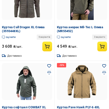
Куртка Call Dragon XL Олива
Куртка анорак Mil-Tec L Олива
(3593448XL)
(MR55452)
оцінити
оцінити
6 варіантів
3 варіанти
3 608
4 549
₴/шт.
₴/шт.
Доставимо
Доставимо
Куртка софтшел COMBAT XL
Куртка Pave Hawk PLY-6 4XL