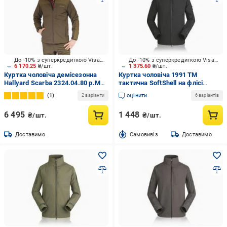
До -10% з суперкредиткою Visa Вигода
До -10% з суперкредиткою Visa Вигода
6 170.25
₴/шт.
1 375.60
₴/шт.
Куртка чоловіча демісезонна
Куртка чоловіча 1991 ТМ
Hallyard Scarba 2324.04.80 р.M
тактична SoftShell на флісі
темно-зелена
34123-JA-02-B-4XL р.4XL
1
оцінити
2 варіанти
6 варіантів
6 495
1 448
₴/шт.
₴/шт.
Доставимо
Cамовивіз
Доставимо