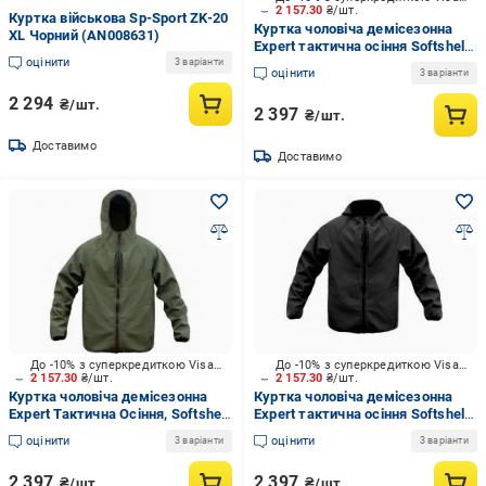
2 157.30
₴/шт.
Куртка військова Sp-Sport ZK-20
Куртка чоловіча демісезонна
XL Чорний (AN008631)
Expert тактична осіння Softshell
оцінити
р.L
3 варіанти
оцінити
3 варіанти
2 294
₴/шт.
2 397
₴/шт.
Доставимо
Доставимо
До -10% з суперкредиткою Visa Вигода
До -10% з суперкредиткою Visa Вигода
2 157.30
₴/шт.
2 157.30
₴/шт.
Куртка чоловіча демісезонна
Куртка чоловіча демісезонна
Expert Тактична Осіння, Softshell
Expert тактична осіння Softshell
р.M хакі
р.M [019] Black
оцінити
оцінити
3 варіанти
3 варіанти
2 397
2 397
₴/шт.
₴/шт.