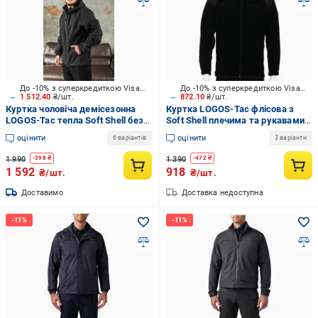
До -10% з суперкредиткою Visa Вигода
До -10% з суперкредиткою Visa Вигода
1 512.40
₴/шт.
872.10
₴/шт.
Куртка чоловіча демісезонна
Куртка LOGOS-Tac флісова з
LOGOS-Tac тепла Soft Shell без
Soft Shell плечима та рукавами
шевронів 04-07-00-0027 р.S
04-07-00-0004 р.M чорний
оцінити
оцінити
6 варіантів
3 варіанти
чорна
1 990
1 390
-
398
₴
-
472
₴
1 592
918
₴/шт.
₴/шт.
Доставимо
Доставка недоступна