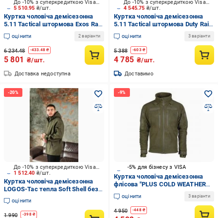
До -10% з суперкредиткою Visa Вигода
До -10% з суперкредиткою Visa Вигода
5 510.95
₴/шт.
4 545.75
₴/шт.
Куртка чоловіча демісезонна
Куртка чоловіча демісезонна
5.11 Tactical штормова Exos Rain
5.11 Tactical штормова Duty Rain
Shell 48370-019 48370-019 р.XXL
Shell 48353-724 р.XXL dark navy
оцінити
оцінити
2 варіанти
3 варіанти
[019] Black
6 234.48
5 388
-
433.48
₴
-
603
₴
5 801
4 785
₴/шт.
₴/шт.
Доставка недоступна
Доставимо
До -10% з суперкредиткою Visa Вигода
-5% для бізнесу з VISA
1 512.40
₴/шт.
Куртка чоловіча демісезонна
Куртка чоловіча демісезонна
флісова "PLUS COLD WEATHER
LOGOS-Tac тепла Soft Shell без
JACKET FLEECE" 10855601 р.XXL
оцінити
шевронів 04-07-00-0027 р.M хакі
3 варіанти
olive
оцінити
4 950
-
448
₴
1 990
-
398
₴