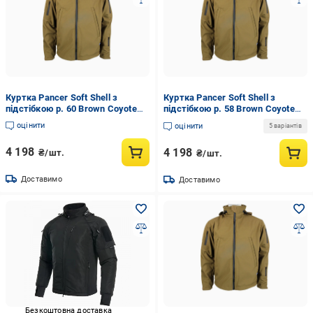
Куртка Pancer Soft Shell з
Куртка Pancer Soft Shell з
підстібкою р. 60 Brown Coyote
підстібкою р. 58 Brown Coyote
(359357460)
(359357458)
оцінити
оцінити
5 варіантів
4 198
4 198
₴/шт.
₴/шт.
Доставимо
Доставимо
Безкоштовна доставка