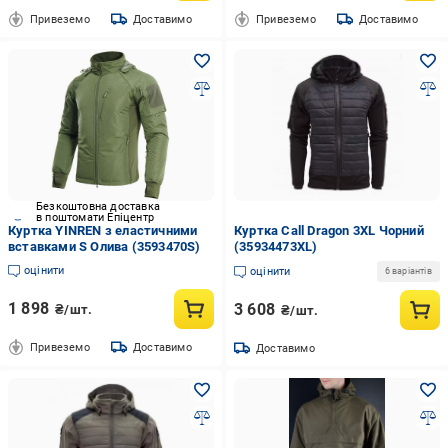
Привеземо
Доставимо
Привеземо
Доставимо
Безкоштовна доставка
в поштомати Епіцентр
Куртка YINREN з еластичними
Куртка Call Dragon 3XL Чорний
вставками S Олива (3593470S)
(35934473XL)
оцінити
оцінити
6 варіантів
1 898
3 608
₴/шт.
₴/шт.
Привеземо
Доставимо
Доставимо