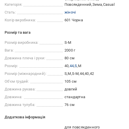
Категорія:
Повсякденний
Зима
Casual
Стать:
жіночі
Колір виробника:
601 Чорна
Розмір та вага
Розмір виробника:
S-M
Вага:
2000 г
Довжина плеча і руки:
80 см
Розмір:
40
44
S
M
Розмір (міжнародний):
S
M
S-M
44
40
42
Об'єм грудей:
105 см
Довжина рукава:
довгий
Довжина:
стандартна
Довжина тулуба:
76 см
Додаткова інформація
для повсякденного