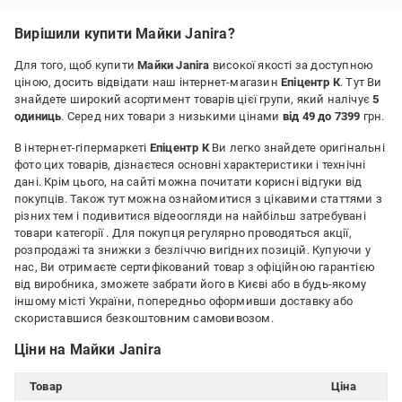
Вирішили купити Майки Janira?
Для того, щоб купити
Майки Janira
високої якості за доступною
ціною, досить відвідати наш інтернет-магазин
Епіцентр К
. Тут Ви
знайдете широкий асортимент товарів цієї групи, який налічує
5
одиниць
. Серед них товари з низькими цінами
від 49 до 7399
грн.
В інтернет-гіпермаркеті
Епіцентр К
Ви легко знайдете оригінальні
фото цих товарів, дізнаєтеся основні характеристики і технічні
дані. Крім цього, на сайті можна почитати корисні відгуки від
покупців. Також тут можна ознайомитися з цікавими статтями з
різних тем і подивитися відеоогляди на найбільш затребувані
товари категорії
. Для покупця регулярно проводяться акції,
розпродажі та знижки з безліччю вигідних позицій. Купуючи у
нас, Ви отримаєте сертифікований товар з офіційною гарантією
від виробника, зможете забрати його в Києві або в будь-якому
іншому місті України, попередньо оформивши доставку або
скориставшися безкоштовним самовивозом.
Ціни на Майки Janira
Товар
Ціна