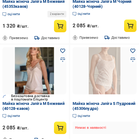
Майка жіноча Janira M Бежевий
Майка жіноча Janira М Чорний
(45353кавов)
(40128-Чорний)
оцінити
оцінити
2 варіанти
2 085
1 320
₴/шт.
₴/шт.
Привеземо
Доставимо
Привеземо
Доставимо
Безкоштовна доставка
в поштомати Епіцентр
Майка жіноча Janira М Бежевий
Майка жіноча Janira S Пудровий
(40128-кавов)
(45306пудра)
оцінити
оцінити
2 085
₴/шт.
Немає в наявності