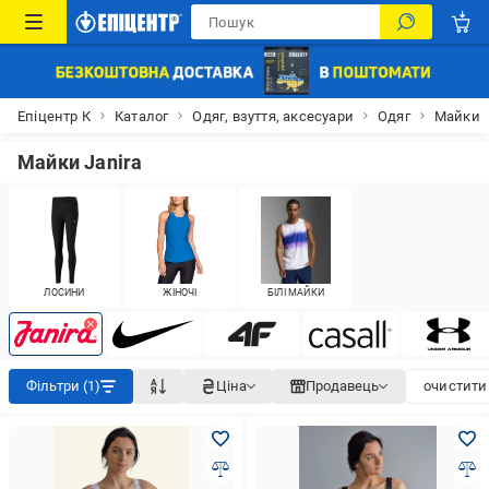
Епіцентр К
Каталог
Одяг, взуття, аксесуари
Одяг
Майки
Майки Janira
ЛОСИНИ
ЖІНОЧІ
БІЛІ МАЙКИ
Фільтри (1)
Ціна
Продавець
очистити 