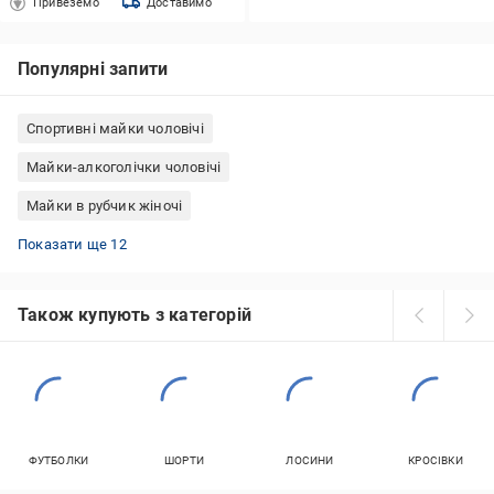
Привеземо
Доставимо
Популярні запити
Спортивні майки чоловічі
Майки-алкоголічки чоловічі
Майки в рубчик жіночі
Спортивні майки жіночі
Майки чоловічі великих розмірів
Білі майки в рубчик
Майки-борцовки жіночі
Майки чоловічі білі
Майки Nike жіночі
Літні майки жіночі
Жіночі спортивні майки великих розмірів
Майки чорні жіночі
Чорні майки чоловічі
Майки-алкоголічки жіночі
Жіночі майки великих розмірів
Показати ще 12
Також купують з категорій
ФУТБОЛКИ
ШОРТИ
ЛОСИНИ
КРОСІВКИ