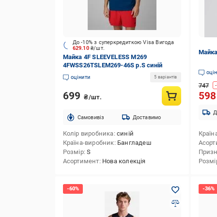
До -10% з суперкредиткою Visa Вигода
629.10
₴/шт.
Майка
Майка 4F SLEEVELESS M269
4FWSS26TSLEM269-46S р.S синій
оці
оцінити
5 варіантів
747
-
699
59
₴/шт.
Д
Cамовивіз
Доставимо
Колір виробника
синій
Країн
Країна-виробник
Бангладеш
Асорт
Розмір
S
Приз
Асортимент
Нова колекція
Розмі