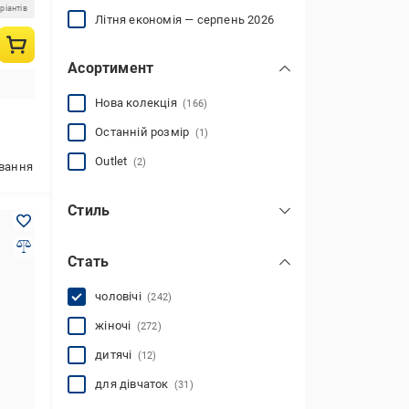
ріантів
Літня економія — серпень 2026
Асортимент
Нова колекція
(166)
Останній розмір
(1)
Outlet
(2)
ування
Стиль
спортивний
(242)
Стать
повсякденний
(435)
чоловічі
(242)
жіночі
(272)
дитячі
(12)
для дівчаток
(31)