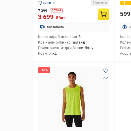
оцінити
7 варіантів
7 399
-
3 700
₴
59
3 699
₴/шт.
Доставимо
C
Колір виробника
синій
Колір
Країна-виробник
Таїланд
Колек
Призначення
для баскетболу
Розмі
Розмір
XL
Асорт