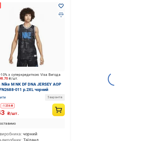
-10% з суперкредиткою Visa Вигода
98.70
₴/шт.
 Nike M NK DF DNA JERSEY AOP
FN2688-011 р.2XL чорний
нити
5 варіантів
-
1 256
₴
43
₴/шт.
оставимо
 виробника
чорний
а-виробник
Таїланд