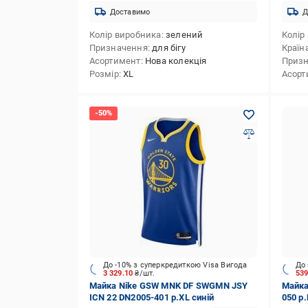
Доставимо
Д
Колір виробника
зелений
Колір
Призначення
для бігу
Країн
Асортимент
Нова колекція
Приз
Розмір
XL
Асорт
До -10% з суперкредиткою Visa Вигода
До 
3 329.10
₴/шт.
53
Майка Nike GSW MNK DF SWGMN JSY
Майка
ICN 22 DN2005-401 р.XL синій
050 р