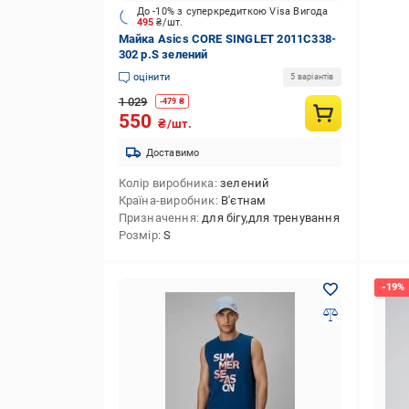
До -10% з суперкредиткою Visa Вигода
495
₴/шт.
Майка Asics CORE SINGLET 2011C338-
302 р.S зелений
оцінити
5 варіантів
1 029
-
479
₴
550
₴/шт.
Доставимо
Колір виробника
зелений
Країна-виробник
В'єтнам
Призначення
для бігу,для тренування
Розмір
S