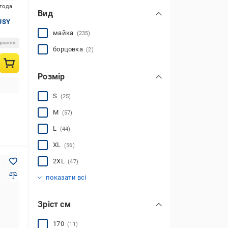
игода
Вид
JSY
майка
(235)
ріантів
борцовка
(2)
Розмір
S
(25)
M
(57)
L
(44)
XL
(56)
2XL
(47)
3XL
(3)
показати всі
Зріст см
170
(11)