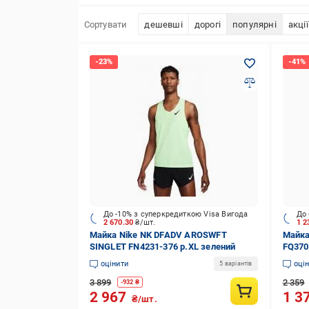
Сортувати
дешевші
дорогі
популярні
акції
До -10% з суперкредиткою Visa Вигода
До 
2 670.30
₴/шт.
1 2
Майка Nike NK DFADV AROSWFT
Майка
SINGLET FN4231-376 р.XL зелений
FQ370
оцінити
оці
5 варіантів
3 899
2 359
-
932
₴
2 967
1 3
₴/шт.