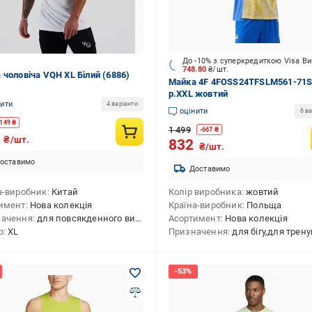
До -10% з суперкредиткою Visa В
748.80
₴/шт.
 чоловіча VQH XL Білий (6886)
Майка 4F 4FOSS24TFSLM561-71
р.XXL жовтий
нити
4 варіанти
оцінити
6 ва
149
₴
1 499
-
667
₴
8
₴/шт.
832
₴/шт.
оставимо
Доставимо
а-виробник
Китай
Колір виробника
жовтий
имент
Нова колекція
Країна-виробник
Польща
начення
для повсякденного використання,для тренування,для пляжу,для бігу,для активного відпочинку
Асортимент
Нова колекція
р
XL
Призначення
для бігу,для трен