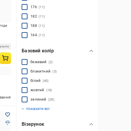
176
(11)
182
(11)
188
игода
(11)
S
164
(11)
ріантів
Базовий колір
бежевий
(2)
блакитний
(3)
білий
(40)
жовтий
(18)
ування
зелений
(28)
помаранчевий
різнокольоровий
синій
сірий
фіолетовий
червоний
чорний
(13)
(49)
(51)
(29)
(5)
(3)
(2)
показати всі
Візерунок