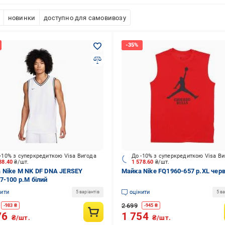
новинки
доступно для самовивозу
-10% з суперкредиткою Visa Вигода
До -10% з суперкредиткою Visa В
38.40
₴/шт.
1 578.60
₴/шт.
 Nike M NK DF DNA JERSEY
Майка Nike FQ1960-657 р.XL чер
7-100 р.M білий
нити
оцінити
5 варіантів
5 ва
2 699
-
983
₴
-
945
₴
76
1 754
₴/шт.
₴/шт.