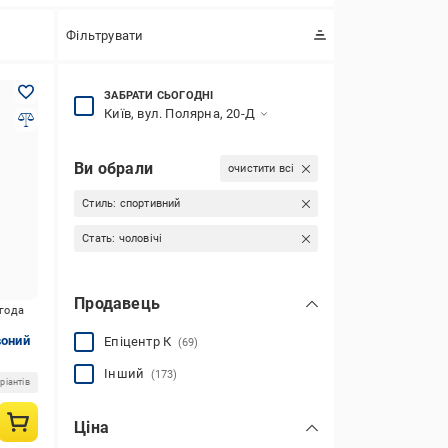
Фільтрувати
ЗАБРАТИ СЬОГОДНІ
Київ, вул. Полярна, 20-Д
Ви обрали
очистити всі
Стиль:
спортивний
Стать:
чоловічі
Продавець
игода
воний
Епіцентр К
(69)
Інший
(173)
ріантів
Ціна