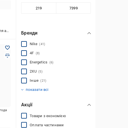
використання
Бренди
Nike
(41)
4F
(8)
Energetics
(6)
2XU
(5)
Інше
(21)
Adidas
Asics
Puma
Peresvit
ALPHA
Eussieinq
JHK
Jako
Jason
KELME
Leonidas
Seobean
Shamp
SuperBody
UXH
VQH
(30)
(9)
(34)
(17)
(2)
(1)
(1)
(3)
(4)
(5)
(3)
(3)
(6)
(3)
(21)
(19)
показати всі
Акції
игода
Товари з економією
Оплата частинами