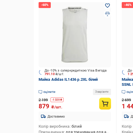
До -10% з суперкредиткою Visa Вигода
До 
791.10
₴/шт.
1 2
Майка Adidas IL1436 р.2XL білий
Майка
SSNL 
оцінити
оці
3 варіанти
2 199
2 699
-
1 320
₴
879
1 4
₴/шт.
Доставимо
Д
Колір виробника
білий
Колір
Призначення
для тренування,для активного відпочинку,для повсякденного використання
Країн