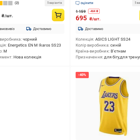
2
оцінити
5 варіантів
5 ва
1 159
-
464
₴
9
₴/шт.
695
₴/шт.
амовивіз
Доставимо
Доставимо
 виробника
чорний
Колекція
ASICS LIGHT SS24
ція
Energetics EN M Ikaros SS23
Колір виробника
синій
р
M
Країна-виробник
В'єтнам
имент
Нова колекція
Призначення
для бігу,для трен