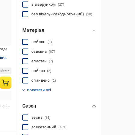
з візерунком
(27)
без візерунка (однотонний)
(98)
Матеріал
нейлон
(1)
игода
бавовна
(87)
309-
еластан
(7)
лайкра
аріанти
(2)
спандекс
(2)
поліестер
поліамід
(28)
(130)
показати всі
Сезон
використання
весна
(68)
всесезонний
(183)