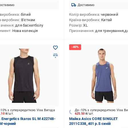
оставимо
Доставимо
 виробника
білий
Колір виробника
червоний
а-виробник
В'єтнам
Країна-виробник
Китай
начення
для баскетболу
Розмір
XL
имент
Нова колекція
Призначення
для тренування,для активного відпочинку,для повсякденного 
-10% з суперкредиткою Visa Вигода
До -10% з суперкредиткою Visa В
9.10
₴/шт.
625.50
₴/шт.
 Energetics Ikaros SL M 422748-
Майка Asics CORE SINGLET
.M чорний
2011C338_401 р.S синій