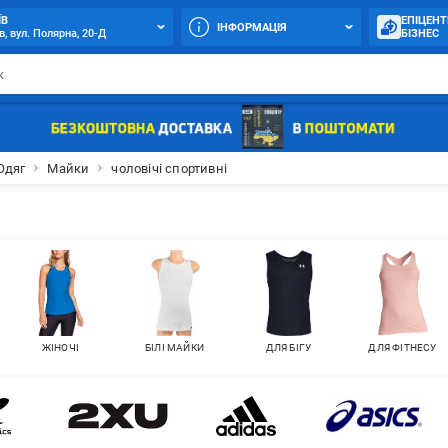
ЇВ
ЕПІЦЕНТ
ІНФОРМАЦІЯ
в, вул. Полярна, 20-Д
БІЗНЕС
Одяг
Майки
чоловічі спортивні
ЖІНОЧІ
БІЛІ МАЙКИ
ДЛЯ БІГУ
ДЛЯ ФІТНЕСУ