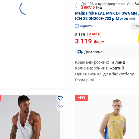
До -10% з суперкредиткою Visa В
2 807.10
₴/шт.
Майка Nike LAL MNK DF SWGMN 
ICN 22 DN2009-733 р.M жовтий
оцінити
5 ва
5 199
-
2 080
₴
3 119
₴/шт.
Доставимо
Країна-виробник
Таїланд
Колір виробника
жовтий
Призначення
для баскетболу
Розмір
M