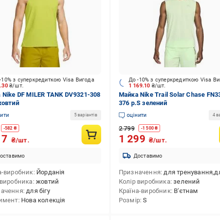
-10% з суперкредиткою Visa Вигода
До -10% з суперкредиткою Visa В
5.30
₴/шт.
1 169.10
₴/шт.
 Nike DF MILER TANK DV9321-308
Майка Nike Trail Solar Chase FN3
жовтий
376 р.S зелений
нити
оцінити
5 варіантів
4 в
2 799
-
582
₴
-
1 500
₴
17
1 299
₴/шт.
₴/шт.
оставимо
Доставимо
а-виробник
Йорданія
Призначення
для тренування,для активного відпочинку,для повсякденного 
 виробника
жовтий
Колір виробника
зелений
начення
для бігу
Країна-виробник
В'єтнам
имент
Нова колекція
Розмір
S