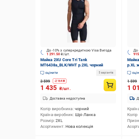
До -10% з суперкредиткою Visa Вигода
До 
1 291.50
₴/шт.
91
Майка 2XU Core Tri Tank
Майка
MT6438a_BLK/WHT р.2XL чорний
р.XL 
оцінити
оці
5 варіантів
3 599
1 599
-
2 164
₴
1 435
1 0
₴/шт.
Доставка недоступна
Д
Колір виробника
чорний
Країн
Країна-виробник
Шрі-Ланка
Колір
Розмір
2XL
Приз
Асортимент
Нова колекція
Асорт