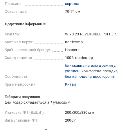
Довжина:
коротка
Обхват талії:
70-74 см
Додаткова інформація
Модель:
W YU 23 REVERSIBLE PUFFER
Матеріал верху:
поліестер
Країна реєстрації бренду:
Норвегія
Склад тканини:
100% поліестер
блискавка на всю довжину
утеплені
комфортна посадка
Особливість:
без капюшона
двосторонні
Країна-виробник:
Китай
Габарити пакування
Цей товар складається з 1 упаковки
Упаковка №1 (ВхШхГ):
200x300x330 мм
Вага упаковки №1:
2000 г