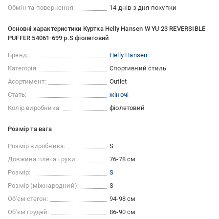
Обмін та повернення:
14 днів з дня покупки
Основні характеристики Куртка Helly Hansen W YU 23 REVERSIBLE
PUFFER 54061-699 р.S фіолетовий
Бренд:
Helly Hansen
Категорія:
Спортивний стиль
Асортимент:
Outlet
Стать:
жіночі
Колір виробника:
фіолетовий
Розмір та вага
Розмір виробника:
S
Довжина плеча і руки:
76-78 см
Розмір:
S
Розмір (міжнародний):
S
Об'єм стегон:
94-98 см
Об'єм грудей:
86-90 см