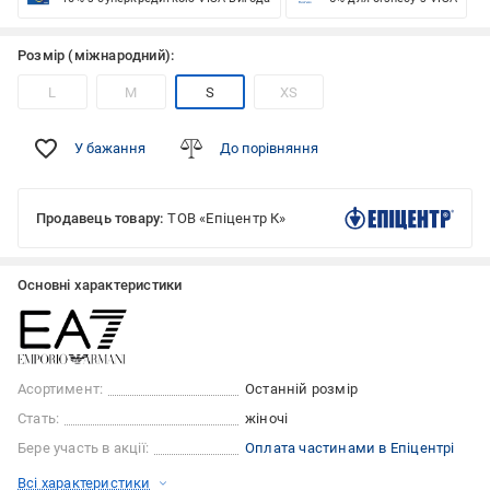
Розмір (міжнародний):
L
M
S
XS
У бажання
До порівняння
Продавець товару:
ТОВ «Епіцентр К»
Основні характеристики
Асортимент:
Останній розмір
Стать:
жіночі
Бере участь в акції:
Оплата частинами в Епіцентрі
Всі характеристики