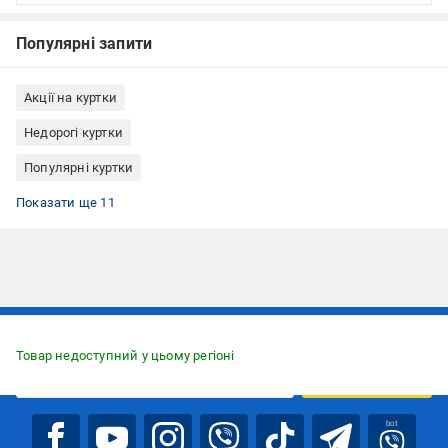
Популярні запити
Акції на куртки
Недорогі куртки
Популярні куртки
Спортивний одяг EA7
Одяг останніх розмірів
Чоловічий верхній одяг
Спортивний одяг
Куртки EA7
Куртки жіночі
Спортивна куртка
Куртки Італія
Спортивні куртки жіночі
Розпродаж жіночих курток
Куртки розміру S
Показати ще 11
Підписуйтесь, щоб дізнаватись першим про акції та пропозиції
Товар недоступний у цьому регіоні
ПІДПИСАТИСЯ
bot