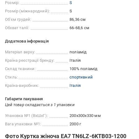
Розмір:
S
Розмір (міжнародний):
S
Об'єм грудей:
86,36 см
Обхват талії:
66-68,6 см
Додаткова інформація
Матеріал верху:
поліамід
Країна реєстрації бренду:
Італія
Склад тканини:
100% поліамід
Стиль:
спортивний
Країна-виробник:
Італія
Габарити пакування
Цей товар складається з 1 упаковки
Упаковка №1 (ВхШхГ):
200x300x330 мм
Вага упаковки №1:
2000 г
Фото Куртка жіноча EA7 TN6LZ-6KTB03-1200