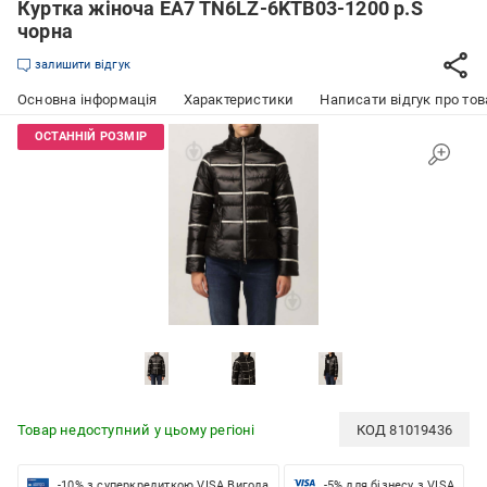
Куртка жіноча EA7 TN6LZ-6KTB03-1200 р.S
чорна
залишити відгук
Основна інформація
Характеристики
Написати відгук про тов
Товар недоступний у цьому регіоні
КОД
81019436
-10% з суперкредиткою VISA Вигода
-5% для бізнесу з VISA