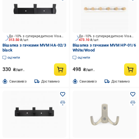
До -10% з суперкредиткою Visa Вигода
До -10% з суперкредиткою Visa Вигода
313.50
₴/шт.
473.10
₴/шт.
Вішалка з гачками MVM HA-02/3
Вішалка з гачками MVM HP-01/6
black
White/Wood
оцінити
оцінити
330
498
₴/шт.
₴/шт.
Cамовивіз
Доставимо
Cамовивіз
Доставимо