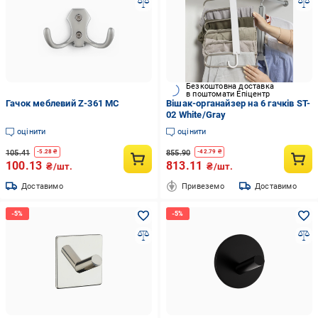
Безкоштовна доставка
в поштомати Епіцентр
Гачок меблевий Z-361 MC
Вішак-органайзер на 6 гачків ST-
02 White/Gray
оцінити
оцінити
105.41
855.90
-
5.28
₴
-
42.79
₴
100.13
813.11
₴/шт.
₴/шт.
Доставимо
Привеземо
Доставимо