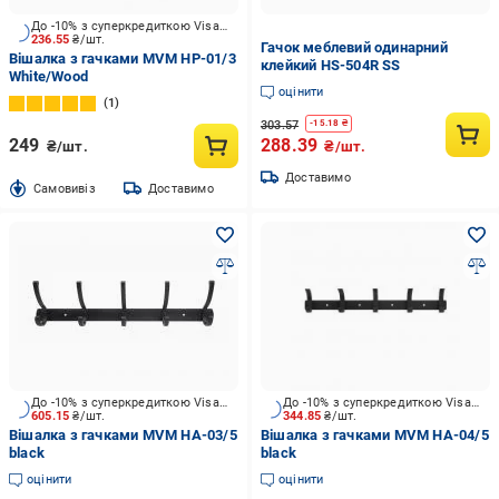
До -10% з суперкредиткою Visa Вигода
236.55
₴/шт.
Гачок меблевий одинарний
Вішалка з гачками MVM HP-01/3
клейкий HS-504R SS
White/Wood
оцінити
1
303.57
-
15.18
₴
249
288.39
₴/шт.
₴/шт.
Доставимо
Cамовивіз
Доставимо
До -10% з суперкредиткою Visa Вигода
До -10% з суперкредиткою Visa Вигода
605.15
₴/шт.
344.85
₴/шт.
Вішалка з гачками MVM HA-03/5
Вішалка з гачками MVM HA-04/5
black
black
оцінити
оцінити