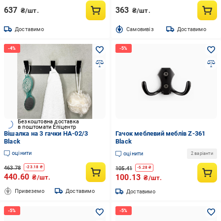
637
363
₴/шт.
₴/шт.
Доставимо
Cамовивіз
Доставимо
Безкоштовна доставка
в поштомати Епіцентр
Вішалка на 3 гачки HA-02/3
Гачок меблевий меблів Z-361
Black
Black
оцінити
оцінити
2 варіанти
463.78
-
23.18
₴
105.41
-
5.28
₴
440.60
100.13
₴/шт.
₴/шт.
Привеземо
Доставимо
Доставимо