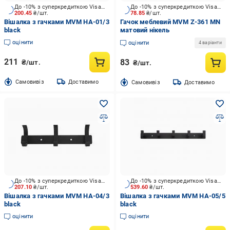
До -10% з суперкредиткою Visa Вигода
До -10% з суперкредиткою Visa Вигода
200.45
₴/шт.
78.85
₴/шт.
Вішалка з гачками MVM HA-01/3
Гачок меблевий MVM Z-361 MN
black
матовий нікель
оцінити
оцінити
4 варіанти
211
83
₴/шт.
₴/шт.
Cамовивіз
Доставимо
Cамовивіз
Доставимо
До -10% з суперкредиткою Visa Вигода
До -10% з суперкредиткою Visa Вигода
207.10
₴/шт.
539.60
₴/шт.
Вішалка з гачками MVM HA-04/3
Вішалка з гачками MVM HA-05/5
black
black
оцінити
оцінити