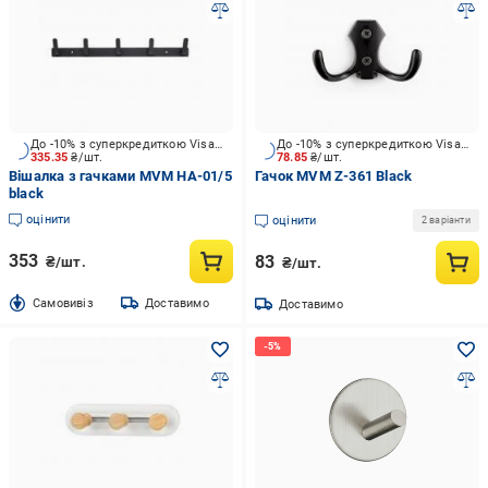
До -10% з суперкредиткою Visa Вигода
До -10% з суперкредиткою Visa Вигода
335.35
₴/шт.
78.85
₴/шт.
Вішалка з гачками MVM HA-01/5
Гачок MVM Z-361 Black
black
оцінити
оцінити
2 варіанти
353
83
₴/шт.
₴/шт.
Cамовивіз
Доставимо
Доставимо