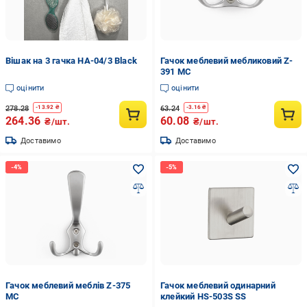
Вішак на 3 гачка HA-04/3 Black
Гачок меблевий мебликовий Z-
391 MC
оцінити
оцінити
278.28
63.24
-
13.92
₴
-
3.16
₴
264.36
60.08
₴/шт.
₴/шт.
Доставимо
Доставимо
Гачок меблевий меблів Z-375
Гачок меблевий одинарний
MC
клейкий HS-503S SS