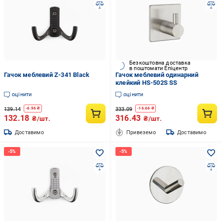
Безкоштовна доставка
в поштомати Епіцентр
Гачок меблевий Z-341 Black
Гачок меблевий одинарний
клейкий HS-502S SS
оцінити
оцінити
139.14
333.09
-
6.96
₴
-
16.66
₴
132.18
316.43
₴/шт.
₴/шт.
Доставимо
Привеземо
Доставимо