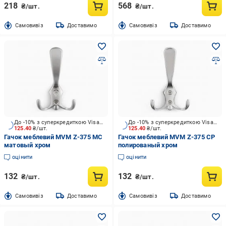
218
568
₴/шт.
₴/шт.
Cамовивіз
Доставимо
Cамовивіз
Доставимо
До -10% з суперкредиткою Visa Вигода
До -10% з суперкредиткою Visa Вигода
125.40
₴/шт.
125.40
₴/шт.
Гачок меблевий MVM Z-375 MC
Гачок меблевий MVM Z-375 CP
матовый хром
полированый хром
оцінити
оцінити
132
132
₴/шт.
₴/шт.
Cамовивіз
Доставимо
Cамовивіз
Доставимо