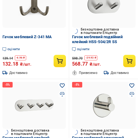
Безкоштовна доставка
в поштомати Епіцентр
Гачок меблевий Z-341 MA
Гачок меблевий подвійний
клейкий HSS-504/2R SS
оцінити
оцінити
139.14
598.70
-
6.96
₴
-
29.93
₴
132.18
568.77
₴/шт.
₴/шт.
Доставимо
Привеземо
Доставимо
Безкоштовна доставка
Безкоштовна доставка
в поштомати Епіцентр
в поштомати Епіцентр
Гачок меблевий клейкий
Гачок меблевий одинарний