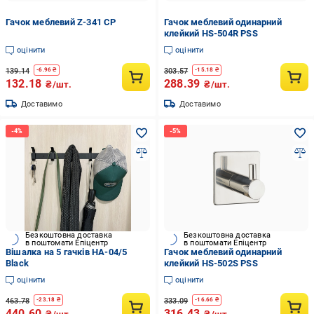
Гачок меблевий Z-341 CP
Гачок меблевий одинарний
клейкий HS-504R PSS
оцінити
оцінити
139.14
303.57
-
6.96
₴
-
15.18
₴
132.18
288.39
₴/шт.
₴/шт.
Доставимо
Доставимо
Безкоштовна доставка
Безкоштовна доставка
в поштомати Епіцентр
в поштомати Епіцентр
Вішалка на 5 гачків HA-04/5
Гачок меблевий одинарний
Black
клейкий HS-502S PSS
оцінити
оцінити
463.78
333.09
-
23.18
₴
-
16.66
₴
440.60
316.43