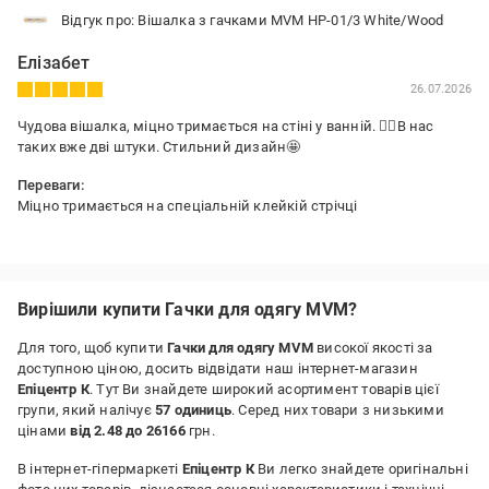
Відгук про: Вішалка з гачками MVM HP-01/3 White/Wood
Елізабет
26.07.2026
Чудова вішалка, міцно тримається на стіні у ванній. 👍🏼В нас
таких вже дві штуки. Стильний дизайн🤩
Переваги:
Міцно тримається на спеціальній клейкій стрічці
Недоліки:
Поки що не виявили
Вирішили купити Гачки для одягу MVM?
Для того, щоб купити
Гачки для одягу MVM
високої якості за
доступною ціною, досить відвідати наш інтернет-магазин
Епіцентр К
. Тут Ви знайдете широкий асортимент товарів цієї
групи, який налічує
57 одиниць
. Серед них товари з низькими
цінами
від 2.48 до 26166
грн.
В інтернет-гіпермаркеті
Епіцентр К
Ви легко знайдете оригінальні