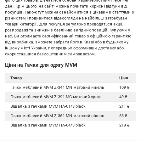
фото цих товарів, дізнаєтеся основні характеристики і технічні
дані. Крім цього, на сайті можна почитати корисні відгуки від
покупців. Також тут можна ознайомитися з цікавими статтями з
різних тем і подивитися відеоогляди на найбільш затребувані
товари категорії
. Для покупця регулярно проводяться акції,
розпродажі та знижки з безліччю вигідних позицій. Купуючи у
нас, Ви отримаєте сертифікований товар з офіційною гарантією
від виробника, зможете забрати його в Києві або в будь-якому
іншому місті України, попередньо оформивши доставку або
скориставшися безкоштовним самовивозом.
Ціни на Гачки для одягу MVM
Товар
Ціна
Гачок меблевий MVM Z-341 MN матовий нікель
109 ₴
Гачок меблевий MVM Z-391 MC матовий хром
49 ₴
Вішалка з гачками MVM HA-01/3 black
211 ₴
Гачок меблевий MVM Z-361 MN матовий нікель
83 ₴
Вішалка з гачками MVM HA-04/3 black
218 ₴