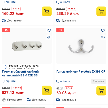
оцінити
оцінити
168.65
303.57
-
8.43
₴
-
15.18
₴
160.22
288.39
₴/шт.
₴/шт.
Доставимо
Доставимо
Безкоштовна доставка
в поштомати Епіцентр
Гачок меблевий клейкий
Гачок меблевий меблів Z-391 CP
четверний HSS-192R SS
оцінити
оцінити
2 варіанти
881.20
-
44.07
₴
63.24
-
3.16
₴
837.13
60.08
₴/шт.
₴/шт.
Привеземо
Доставимо
Доставимо