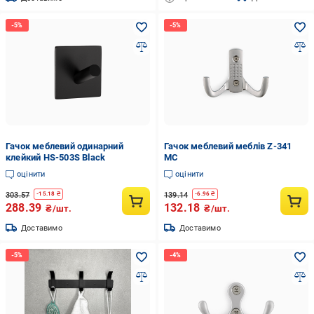
Гачок меблевий одинарний
Гачок меблевий меблів Z-341
клейкий HS-503S Black
MC
оцінити
оцінити
303.57
139.14
-
15.18
₴
-
6.96
₴
288.39
132.18
₴/шт.
₴/шт.
Доставимо
Доставимо