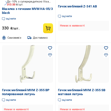
До -10% з суперкредиткою Visa Вигода
313.50
₴/шт.
Гачок меблевий Z-341 AB
Вішалка з гачками MVM HA-05/3
black
оцінити
оцінити
Немає в наявності
330
₴/шт.
Cамовивіз
Доставимо
Гачок меблевий MVM Z-355 BP
Гачок меблевий MVM Z-355 SB
полированная латунь
матовая латунь
оцінити
оцінити
Немає в наявності
Немає в наявності