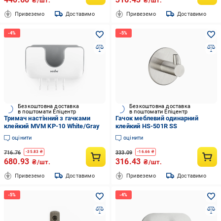
₴/шт.
₴/шт.
Привеземо
Доставимо
Привеземо
Доставимо
Безкоштовна доставка
Безкоштовна доставка
в поштомати Епіцентр
в поштомати Епіцентр
Тримач настінний з гачками
Гачок меблевий одинарний
клейкий MVM KP-10 White/Gray
клейкий HS-501R SS
оцінити
оцінити
716.76
333.09
-
35.83
₴
-
16.66
₴
680.93
316.43
₴/шт.
₴/шт.
Привеземо
Доставимо
Привеземо
Доставимо