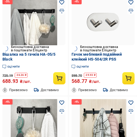
Безкоштовна доставка
Безкоштовна доставка
в поштомати Епіцентр
в поштомати Епіцентр
Вішалка на 5 гачків HA-05/5
Гачок меблевий подвійний
Black
клейкий HS-504/2R PSS
оцінити
оцінити
725.19
598.70
-
36.26
₴
-
29.93
₴
688.93
568.77
₴/шт.
₴/шт.
Привеземо
Доставимо
Привеземо
Доставимо