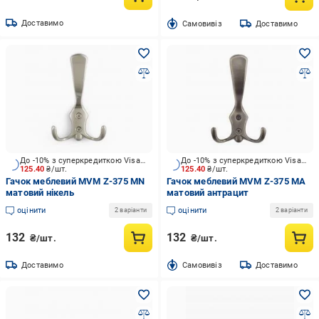
Доставимо
Cамовивіз
Доставимо
До -10% з суперкредиткою Visa Вигода
До -10% з суперкредиткою Visa Вигода
125.40
₴/шт.
125.40
₴/шт.
Гачок меблевий MVM Z-375 MN
Гачок меблевий MVM Z-375 MA
матовий нікель
матовий антрацит
оцінити
оцінити
2 варіанти
2 варіанти
132
132
₴/шт.
₴/шт.
Доставимо
Cамовивіз
Доставимо