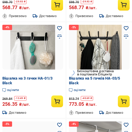
598.70
598.70
-
29.93
₴
-
29.93
₴
568.77
568.77
₴/шт.
₴/шт.
Привеземо
Доставимо
Привеземо
Доставимо
Безкоштовна доставка
в поштомати Епіцентр
Вішалка на 3 гачки HA-01/3
Вішалка на 5 гачків HA-03/5
Black
Black
оцінити
оцінити
269.84
813.74
-
13.49
₴
-
40.69
₴
256.35
773.05
₴/шт.
₴/шт.
Доставимо
Привеземо
Доставимо