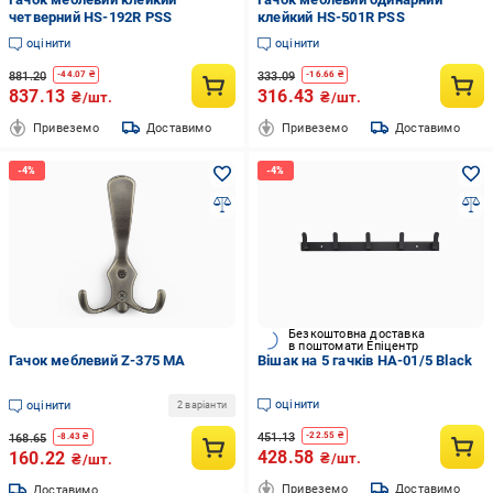
четверний HS-192R PSS
клейкий HS-501R PSS
оцінити
оцінити
881.20
333.09
-
44.07
₴
-
16.66
₴
837.13
316.43
₴/шт.
₴/шт.
Привеземо
Доставимо
Привеземо
Доставимо
Безкоштовна доставка
в поштомати Епіцентр
Гачок меблевий Z-375 MA
Вішак на 5 гачків HA-01/5 Black
оцінити
оцінити
2 варіанти
451.13
-
22.55
₴
168.65
-
8.43
₴
428.58
160.22
₴/шт.
₴/шт.
Привеземо
Доставимо
Доставимо