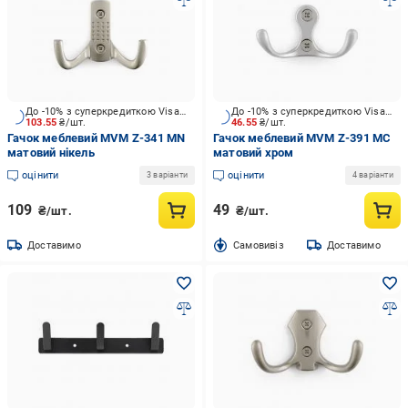
До -10% з суперкредиткою Visa Вигода
До -10% з суперкредиткою Visa Вигода
103.55
₴/шт.
46.55
₴/шт.
Гачок меблевий MVM Z-341 MN
Гачок меблевий MVM Z-391 MC
матовий нікель
матовий хром
оцінити
оцінити
3 варіанти
4 варіанти
109
49
₴/шт.
₴/шт.
Доставимо
Cамовивіз
Доставимо