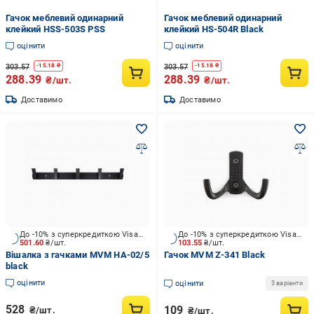
Гачок меблевий одинарний
Гачок меблевий одинарний
клейкий HSS-503S PSS
клейкий HS-504R Black
оцінити
оцінити
303.57
303.57
-
15.18
₴
-
15.18
₴
288.39
288.39
₴/шт.
₴/шт.
Доставимо
Доставимо
До -10% з суперкредиткою Visa Вигода
До -10% з суперкредиткою Visa Вигода
501.60
₴/шт.
103.55
₴/шт.
Вішалка з гачками MVM HA-02/5
Гачок MVM Z-341 Black
black
оцінити
оцінити
3 варіанти
528
109
₴/шт.
₴/шт.