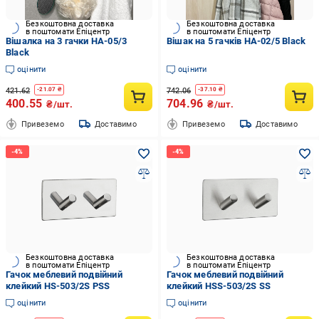
Безкоштовна доставка
Безкоштовна доставка
в поштомати Епіцентр
в поштомати Епіцентр
Вішалка на 3 гачки HA-05/3
Вішак на 5 гачків HA-02/5 Black
Black
оцінити
оцінити
421.62
742.06
-
21.07
₴
-
37.10
₴
400.55
704.96
₴/шт.
₴/шт.
Привеземо
Доставимо
Привеземо
Доставимо
Безкоштовна доставка
Безкоштовна доставка
в поштомати Епіцентр
в поштомати Епіцентр
Гачок меблевий подвійний
Гачок меблевий подвійний
клейкий HS-503/2S PSS
клейкий HSS-503/2S SS
оцінити
оцінити