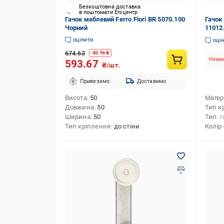
Безкоштовна доставка
в поштомати Епіцентр
Гачок меблевий Ferro Fiori BR 5070.100
Гачок 
Чорний
11012
оцінити
оці
674.63
-
80.96
₴
Немає
593.67
₴/шт.
Привеземо
Доставимо
Висота
50
Матер
Довжина
50
Тип к
Ширина
50
Тип
г
Тип кріплення
до стіни
Колір