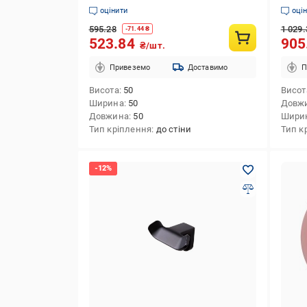
оцінити
оці
595.28
1 029.
-
71.44
₴
523.84
905
₴/шт.
Привеземо
Доставимо
П
Висота
50
Висот
Ширина
50
Довж
Довжина
50
Шири
Тип кріплення
до стіни
Тип к