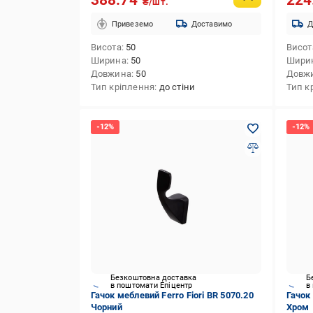
388.74
224
₴/шт.
Привеземо
Доставимо
Д
Висота
50
Висот
Ширина
50
Шири
Довжина
50
Довж
Тип кріплення
до стіни
Тип к
Безкоштовна доставка
Б
в поштомати Епіцентр
в
Гачок меблевий Ferro Fiori BR 5070.20
Гачок 
Чорний
Хром