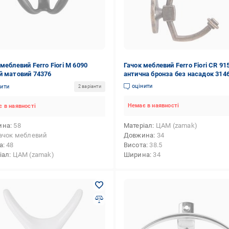
меблевий Ferro Fiori М 6090
Гачок меблевий Ferro Fiori CR 91
й матовий 74376
антична бронза без насадок 314
оцінити
нити
2 варіанти
Немає в наявності
 в наявності
ина
58
Матеріал
ЦАМ (zamak)
ачок меблевий
Довжина
34
а
48
Висота
38.5
іал
ЦАМ (zamak)
Ширина
34