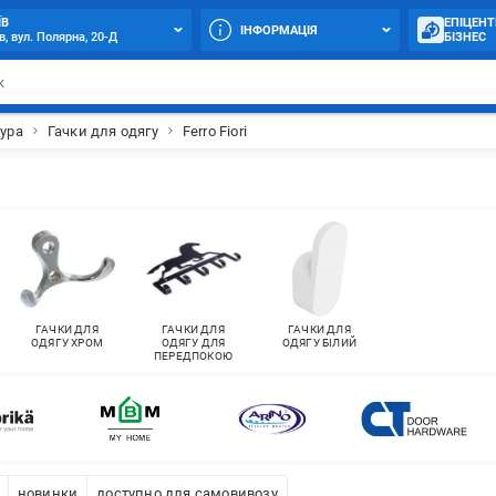
ЇВ
ЕПІЦЕНТ
ІНФОРМАЦІЯ
в, вул. Полярна, 20-Д
БІЗНЕС
ура
Гачки для одягу
Ferro Fiori
ГАЧКИ ДЛЯ
ГАЧКИ ДЛЯ
ГАЧКИ ДЛЯ
ОДЯГУ ХРОМ
ОДЯГУ ДЛЯ
ОДЯГУ БІЛИЙ
ПЕРЕДПОКОЮ
новинки
доступно для самовивозу