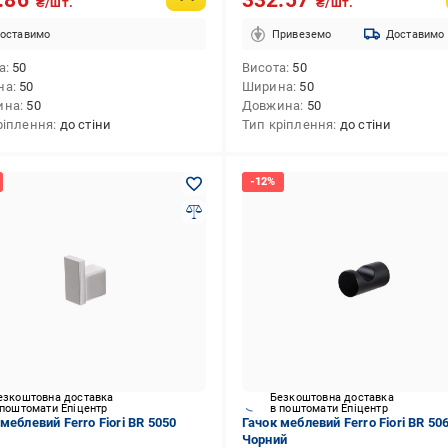
.86
332.57
₴/шт.
₴/шт.
оставимо
Привеземо
Доставимо
а
50
Висота
50
на
50
Ширина
50
ина
50
Довжина
50
ріплення
до стіни
Тип кріплення
до стіни
езкоштовна доставка
Безкоштовна доставка
 поштомати Епіцентр
в поштомати Епіцентр
меблевий Ferro Fiori BR 5050
Гачок меблевий Ferro Fiori BR 50
Чорний