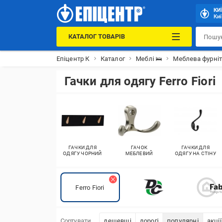
КИ
Киї
КАТАЛОГ ТОВАРІВ
Епіцентр К
Каталог
Меблі 🛌
Меблева фурніт
Гачки для одягу Ferro Fiori
ГАЧКИ ДЛЯ
ГАЧОК
ГАЧКИ ДЛЯ
ОДЯГУ ЧОРНИЙ
МЕБЛЕВИЙ
ОДЯГУ НА СТІНУ
Ferro Fiori
Сортувати
дешевші
дорогі
популярні
акції