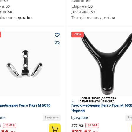
а
50
Висота
50
на
50
Ширина
50
ина
50
Довжина
50
ріплення
до стіни
Тип кріплення
до стіни
Безкоштовна доставка
в поштомати Епіцентр
меблевий Ferro Fiori М 6090
Гачок меблевий Ferro Fiori M 603
Чорний
нити
оцінити
3 варіанти
3 в
3
377.93
-
30.67
₴
-
45.36
₴