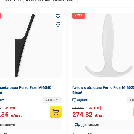
меблевий Ferro Fiori M 6040
Гачок меблевий Ferro Fiori M 602
й
Білий
нити
оцінити
3 варіанти
4 в
5
312.30
-
36.59
₴
-
37.48
₴
.36
274.82
₴/шт.
₴/шт.
оставимо
Доставимо