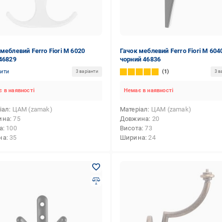
меблевий Ferro Fiori M 6020
Гачок меблевий Ferro Fiori M 604
 46829
чорний 46836
нити
1
3 варіанти
3 в
 в наявності
Немає в наявності
іал
ЦАМ (zamak)
Матеріал
ЦАМ (zamak)
ина
75
Довжина
20
а
100
Висота
73
на
35
Ширина
24