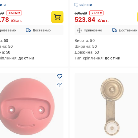
нити
оцінити
30
595.28
-
123.52
₴
-
71.44
₴
.78
523.84
₴/шт.
₴/шт.
ривеземо
Доставимо
Привеземо
Доставимо
а
50
Висота
50
ина
50
Ширина
50
на
50
Довжина
50
ріплення
до стіни
Тип кріплення
до стіни