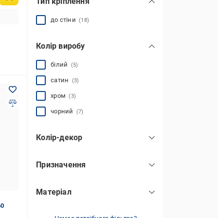
Тип кріплення
до стіни
(18)
Колір виробу
білий
(5)
сатин
(3)
хром
(3)
чорний
(7)
Колір-декор
білий
(5)
Призначення
нікель
(3)
для спальні
(18)
хром
(3)
Матеріал
для кухні
(18)
чорний
(7)
ЦАМ (zamak)
(18)
60
для меблів
(18)