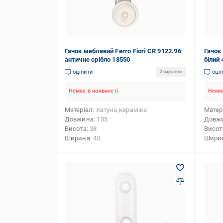
Гачок меблевий Ferro Fiori CR 9122.96
Гачок 
античне срібло 18550
білий
оцінити
оці
2 варіанти
Немає в наявності
Немає
Матеріал
латунь,кераміка
Матер
Довжина
135
Довж
Висота
38
Висот
Ширина
40
Шири