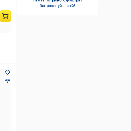
Немає потрібного фільтра?
для передпокою
(18)
Запропонуйте свій!
для шаф
(18)
універсальний
(18)
показати всі