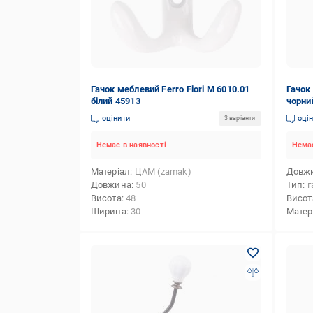
Гачок меблевий Ferro Fiori М 6010.01
Гачок 
білий 45913
чорни
оцінити
оці
3 варіанти
Немає в наявності
Немає
Матеріал
ЦАМ (zamak)
Довж
Довжина
50
Тип
г
Висота
48
Висот
Ширина
30
Матер