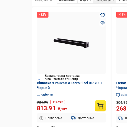
Безкоштовна доставка
в поштомати Епіцентр
Вішалка з гачками Ferro Fiori BR 7001
Гачок 
Чорний
Чорни
оцінити
оці
924.90
304.9
-
110.99
₴
813.91
268
₴/шт.
Привеземо
Доставимо
Д