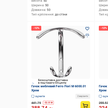
Висота
50
Висот
Ширина
50
Шири
Довжина
50
Довж
Тип кріплення
до стіни
Тип к
Безкоштовна доставка
в поштомати Епіцентр
Гачок меблевий Ferro Fiori М 6000.01
Гачок 
Хром
Хром
оцінити
оці
2 варіанти
441.75
255.5
-
53.01
₴