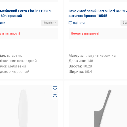
меблевий Ferro Fiori 67193 PL
Гачок меблевий Ferro Fiori CR 91
.60 червоний
антична бронза 18545
нити
оцінити
4 варіанти
2 в
 в наявності
Немає в наявності
іал
пластик
Матеріал
латунь,кераміка
ріплення
накладний
Довжина
148
ачок меблевий
Висота
40.28
-декор
червоний
Ширина
60.4