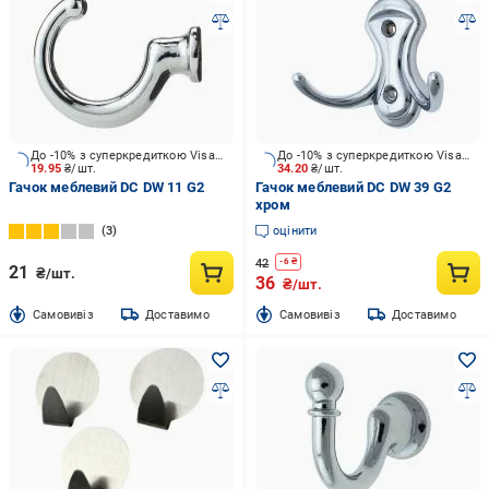
До -10% з суперкредиткою Visa Вигода
До -10% з суперкредиткою Visa Вигода
19.95
₴/шт.
34.20
₴/шт.
Гачок меблевий DC DW 11 G2
Гачок меблевий DC DW 39 G2
хром
3
оцінити
42
-
6
₴
21
₴/шт.
36
₴/шт.
Cамовивіз
Доставимо
Cамовивіз
Доставимо