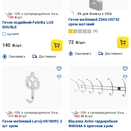
До -10% з суперкредиткою Visa Вигода
-5% для бізнесу з VISA
133
₴/шт.
Гачок меблевий Z046.H5732
Гачок подвійний Fabrika LUX
хром матовий
DOUBLE
1
оцінити
72
₴/шт.
140
₴/шт.
Cамовивіз
Доставимо
Cамовивіз
Доставимо
До -10% з суперкредиткою Visa Вигода
До -10% з суперкредиткою Visa Вигода
117.80
₴/шт.
352.45
₴/шт.
Гачок меблевий Larvij HK1809C 2
Вішалка Arino гардеробная
шт хром
W4064A 6 крючков хром