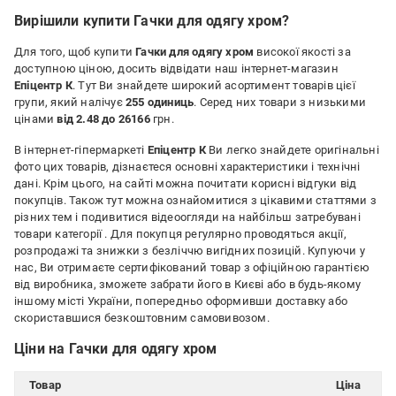
Вирішили купити Гачки для одягу хром?
Для того, щоб купити
Гачки для одягу хром
високої якості за
доступною ціною, досить відвідати наш інтернет-магазин
Епіцентр К
. Тут Ви знайдете широкий асортимент товарів цієї
групи, який налічує
255 одиниць
. Серед них товари з низькими
цінами
від 2.48 до 26166
грн.
В інтернет-гіпермаркеті
Епіцентр К
Ви легко знайдете оригінальні
фото цих товарів, дізнаєтеся основні характеристики і технічні
дані. Крім цього, на сайті можна почитати корисні відгуки від
покупців. Також тут можна ознайомитися з цікавими статтями з
різних тем і подивитися відеоогляди на найбільш затребувані
товари категорії
. Для покупця регулярно проводяться акції,
розпродажі та знижки з безліччю вигідних позицій. Купуючи у
нас, Ви отримаєте сертифікований товар з офіційною гарантією
від виробника, зможете забрати його в Києві або в будь-якому
іншому місті України, попередньо оформивши доставку або
скориставшися безкоштовним самовивозом.
Ціни на Гачки для одягу хром
Товар
Ціна