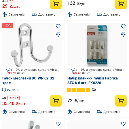
31
-
2
₴
132
₴/уп.
29
₴/шт.
Cамовивіз
Доставимо
Cамовивіз
Доставимо
До -10% з суперкредиткою Visa Вигода
До -10% з суперкредиткою Visa Вигода
33.63
₴/шт.
68.40
₴/шт.
Гачок меблевий DC WN 02 G2
Набір клейких гачків Fabrika
хром
SEGA 6 шт. FK0228
оцінити
2
53
-
17.60
₴
72
₴/шт.
35.40
₴/шт.
Cамовивіз
Доставимо
Cамовивіз
Доставимо