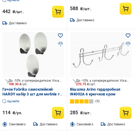
оцінити
588
₴/шт.
442
₴/шт.
Доставимо
Доставимо
До -10% з суперкредиткою Visa Вигода
До -10% з суперкредиткою Visa Вигода
108.30
₴/уп.
270.75
₴/шт.
Гачок Fabrika самоклейкий
Вішалка Arino гардеробная
HARDY набір 3 шт для меблів та
W4002A 6 крючков хром
ванної кімнати
оцінити
1
114
285
₴/уп.
₴/шт.
Cамовивіз
Доставимо
Cамовивіз
Доставимо