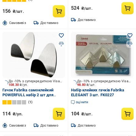
524
₴/шт.
156
₴/шт.
Доставимо
Cамовивіз
Доставимо
До -10% з суперкредиткою Visa Вигода
До -10% з суперкредиткою Visa Вигода
108.30
₴/уп.
98.80
₴/шт.
Гачок Fabrika самоклейкий
Набір клейких гачків Fabrika
POWERFULL набір 2 шт для
ELEGANT 3 шт. FK0227
меблів та ванної кімнати
1
оцінити
114
104
₴/уп.
₴/шт.
Cамовивіз
Доставимо
Доставимо