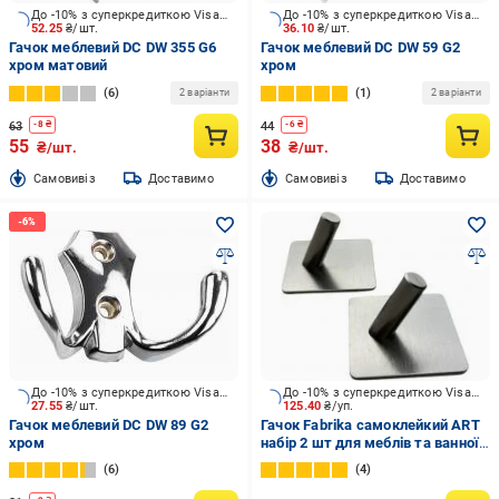
До -10% з суперкредиткою Visa Вигода
До -10% з суперкредиткою Visa Вигода
52.25
₴/шт.
36.10
₴/шт.
Гачок меблевий DC DW 355 G6
Гачок меблевий DC DW 59 G2
хром матовий
хром
6
1
2 варіанти
2 варіанти
63
44
-
8
₴
-
6
₴
55
38
₴/шт.
₴/шт.
Cамовивіз
Доставимо
Cамовивіз
Доставимо
До -10% з суперкредиткою Visa Вигода
До -10% з суперкредиткою Visa Вигода
27.55
₴/шт.
125.40
₴/уп.
Гачок меблевий DC DW 89 G2
Гачок Fabrika самоклейкий ART
хром
набір 2 шт для меблів та ванної
кімнати
6
4