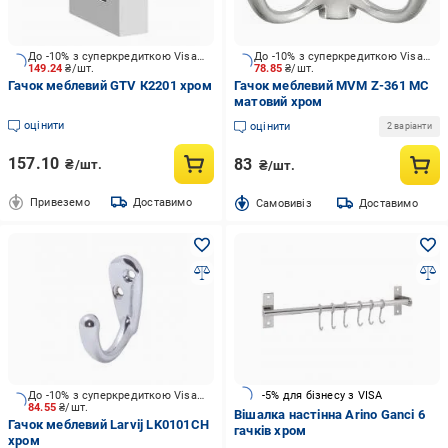
До -10% з суперкредиткою Visa Вигода
До -10% з суперкредиткою Visa Вигода
149.24
₴/шт.
78.85
₴/шт.
Гачок меблевий GTV К2201 хром
Гачок меблевий MVM Z-361 MC
матовий хром
оцінити
оцінити
2 варіанти
157.10
83
₴/шт.
₴/шт.
Привеземо
Доставимо
Cамовивіз
Доставимо
До -10% з суперкредиткою Visa Вигода
-5% для бізнесу з VISA
84.55
₴/шт.
Вішалка настінна Arino Ganci 6
Гачок меблевий Larvij LK0101CH
гачків хром
хром