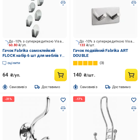
До -10% з суперкредиткою Visa Вигода
До -10% з суперкредиткою Visa Вигода
60.80
₴/уп.
133
₴/шт.
Гачок Fabrika самоклейкий
Гачок подвійний Fabrika ART
FLOCK набір 6 шт для меблів та
DOUBLE
ванної кімнати
оцінити
3
64
140
₴/уп.
₴/шт.
Cамовивіз
Доставимо
Cамовивіз
Доставимо