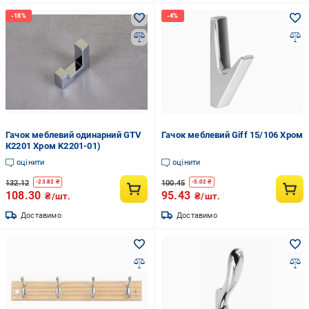
Гачок меблевий одинарний GTV
Гачок меблевий Giff 15/106 Хром
К2201 Хром K2201-01)
оцінити
оцінити
132.12
100.45
-
23.82
₴
-
5.02
₴
108.30
95.43
₴/шт.
₴/шт.
Доставимо
Доставимо