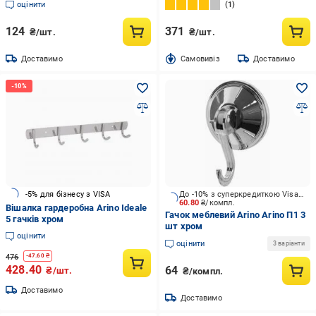
оцінити
1
124
371
₴/шт.
₴/шт.
Доставимо
Cамовивіз
Доставимо
-5% для бізнесу з VISA
До -10% з суперкредиткою Visa Вигода
60.80
₴/компл.
Вішалка гардеробна Arino Ideale
Гачок меблевий Arino Arino П1 3
5 гачків хром
шт хром
оцінити
оцінити
3 варіанти
476
-
47.60
₴
428.40
64
₴/шт.
₴/компл.
Доставимо
Доставимо