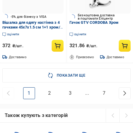
Безкоштовна доставка
-5% для бізнесу з VISA
в поштомати Епіцентр
Вішалка для одягу настінна з 4
Гачок GTV CORDOBA Хром
гачками 45х7х1.5 см 1+1 хром/
сосна
оцінити
оцінити
372
321.86
₴/шт.
₴/шт.
Доставимо
Привеземо
Доставимо
ПОКАЗАТИ ЩЕ
1
2
3
...
7
Також купують з категорій