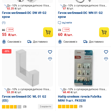
До -10% з суперкредиткою Visa Вигода
До -10% з суперкредиткою Visa Вигода
52.25
₴/шт.
57
₴/шт.
Гачок меблевий DC DW 49 G2
Гачок меблевий DC WN 01 G2
хром
хром
1
оцінити
80
73
-
25
₴
-
13
₴
55
60
₴/шт.
₴/шт.
Cамовивіз
Доставимо
Cамовивіз
Доставимо
До -10% з суперкредиткою Visa Вигода
До -10% з суперкредиткою Visa Вигода
53.20
₴/шт.
68.40
₴/шт.
Гачок меблевий DC WL 01 G2
Набір клейких гачків Fabrika
(ES)
MINI 9 шт. FK0230
3
3
2 варіанти