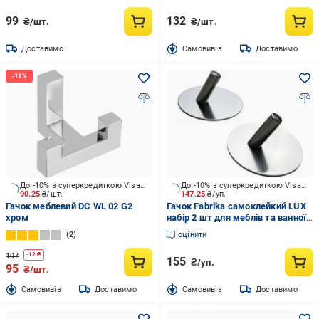
99
132
₴/шт.
₴/шт.
Доставимо
Cамовивіз
Доставимо
До -10% з суперкредиткою Visa Вигода
До -10% з суперкредиткою Visa Вигода
90.25
₴/шт.
147.25
₴/уп.
Гачок меблевий DC WL 02 G2
Гачок Fabrika самоклейкий LUX
хром
набір 2 шт для меблів та ванної
кімнати
2
оцінити
107
-
12
₴
155
₴/уп.
95
₴/шт.
Cамовивіз
Доставимо
Cамовивіз
Доставимо