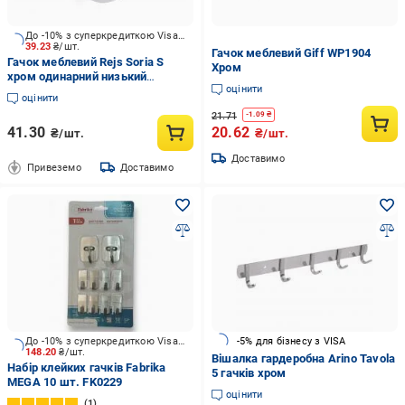
До -10% з суперкредиткою Visa Вигода
39.23
₴/шт.
Гачок меблевий Giff WP1904
Гачок меблевий Rejs Soria S
Хром
хром одинарний низький
оцінити
TI22.0031.14.001
оцінити
21.71
-
1.09
₴
41.30
20.62
₴/шт.
₴/шт.
Доставимо
Привеземо
Доставимо
До -10% з суперкредиткою Visa Вигода
-5% для бізнесу з VISA
148.20
₴/шт.
Вішалка гардеробна Arino Tavola
Набір клейких гачків Fabrika
5 гачків хром
MEGA 10 шт. FK0229
оцінити
1