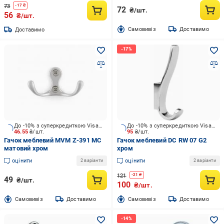
73
-
17
₴
72
₴/шт.
56
₴/шт.
Cамовивіз
Доставимо
Доставимо
До -10% з суперкредиткою Visa Вигода
До -10% з суперкредиткою Visa Вигода
46.55
₴/шт.
95
₴/шт.
Гачок меблевий MVM Z-391 MC
Гачок меблевий DC RW 07 G2
матовий хром
хром
оцінити
оцінити
2 варіанти
2 варіанти
121
-
21
₴
49
₴/шт.
100
₴/шт.
Cамовивіз
Доставимо
Cамовивіз
Доставимо