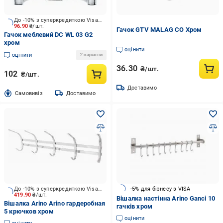
До -10% з суперкредиткою Visa Вигода
96.90
₴/шт.
Гачок GTV MALAG CO Хром
Гачок меблевий DC WL 03 G2
хром
оцінити
оцінити
2 варіанти
36.30
₴/шт.
102
₴/шт.
Доставимо
Cамовивіз
Доставимо
До -10% з суперкредиткою Visa Вигода
-5% для бізнесу з VISA
419.90
₴/шт.
Вішалка настінна Arino Ganci 10
Вішалка Arino Arino гардеробная
гачків хром
5 крючков хром
оцінити