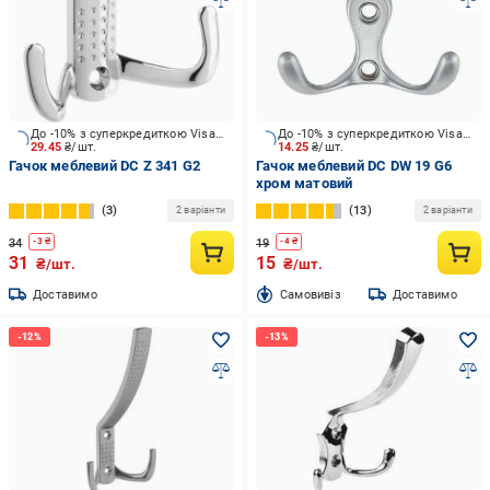
До -10% з суперкредиткою Visa Вигода
До -10% з суперкредиткою Visa Вигода
29.45
₴/шт.
14.25
₴/шт.
Гачок меблевий DC Z 341 G2
Гачок меблевий DC DW 19 G6
хром матовий
3
13
2 варіанти
2 варіанти
34
19
-
3
₴
-
4
₴
31
15
₴/шт.
₴/шт.
Доставимо
Cамовивіз
Доставимо