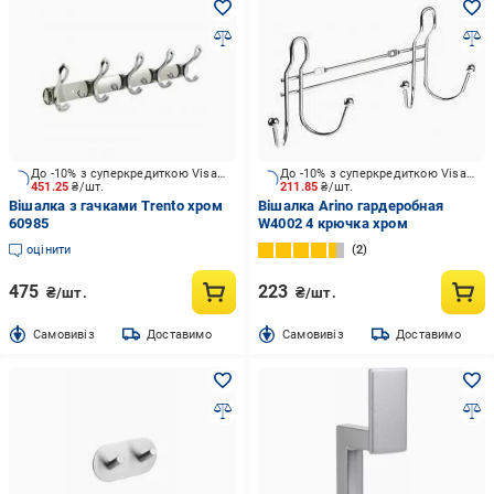
До -10% з суперкредиткою Visa Вигода
До -10% з суперкредиткою Visa Вигода
451.25
₴/шт.
211.85
₴/шт.
Вішалка з гачками Trento хром
Вішалка Arino гардеробная
60985
W4002 4 крючка хром
оцінити
2
475
223
₴/шт.
₴/шт.
Cамовивіз
Доставимо
Cамовивіз
Доставимо