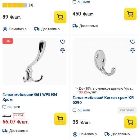
оцінити
3
450
₴/шт.
89
₴/шт.
Доставимо
Cамовивіз
Доставимо
До -10% з суперкредиткою Visa Вигода
33.25
₴/шт.
Гачок меблевий Giff WP5904
Гачок меблевий Kerron хром KR
Хром
0290
оцінити
оцінити
2 варіанти
69.54
-
3.47
₴
66.07
35
₴/шт.
₴/шт.
Доставимо
Cамовивіз
Доставимо