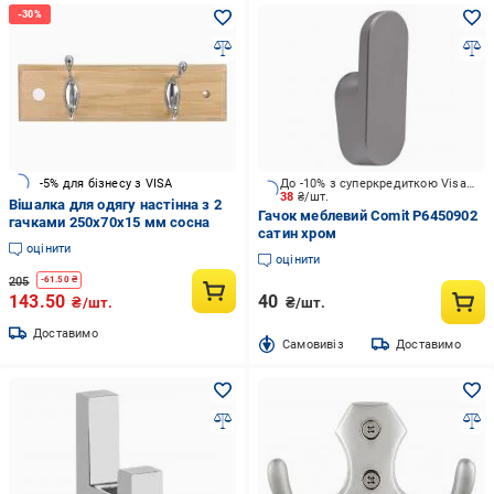
-5% для бізнесу з VISA
До -10% з суперкредиткою Visa Вигода
38
₴/шт.
Вішалка для одягу настінна з 2
Гачок меблевий Comit P6450902
гачками 250x70x15 мм сосна
сатин хром
оцінити
оцінити
205
-
61.50
₴
143.50
40
₴/шт.
₴/шт.
Доставимо
Cамовивіз
Доставимо