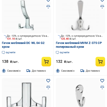
До -10% з суперкредиткою Visa Вигода
До -10% з суперкредиткою Visa Вигода
131.10
₴/шт.
125.40
₴/шт.
Гачок меблевий DC WL 04 G2
Гачок меблевий MVM Z-375 CP
хром
полированый хром
оцінити
оцінити
138
132
₴/шт.
₴/шт.
Cамовивіз
Доставимо
Cамовивіз
Доставимо