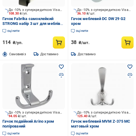
До -10% з суперкредиткою Visa Вигода
До -10% з суперкредиткою Visa Вигода
108.30
₴/уп.
36.10
₴/шт.
Гачок Fabrika самоклейкий
Гачок меблевий DC DW 29 G2
STRONG набір 3 шт для меблів
хром
та ванної кімнати
оцінити
оцінити
114
38
₴/уп.
₴/шт.
Cамовивіз
Доставимо
Доставимо
До -10% з суперкредиткою Visa Вигода
До -10% з суперкредиткою Visa Вигода
94.05
₴/шт.
125.40
₴/шт.
Гачок подвійний Arino хром
Гачок меблевий MVM Z-375 MC
полірований
матовый хром
оцінити
оцінити