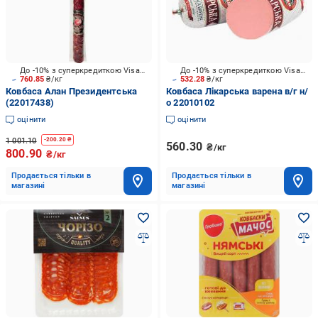
До -10% з суперкредиткою Visa Вигода
До -10% з суперкредиткою Visa Вигода
760.85
₴/кг
532.28
₴/кг
Ковбаса Алан Президентська
Ковбаса Лікарська варена в/г н/
(22017438)
о 22010102
оцінити
оцінити
1 001.10
-
200.20
₴
560.30
₴/кг
800.90
₴/кг
Продається тільки в
Продається тільки в
магазині
магазині