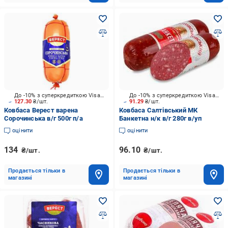
До -10% з суперкредиткою Visa Вигода
До -10% з суперкредиткою Visa Вигода
127.30
₴/шт.
91.29
₴/шт.
Ковбаса Верест варена
Ковбаса Салтівський МК
Сорочинська в/г 500г п/а
Банкетна н/к в/г 280г в/уп
оцінити
оцінити
134
96.10
₴/шт.
₴/шт.
Продається тільки в
Продається тільки в
магазині
магазині