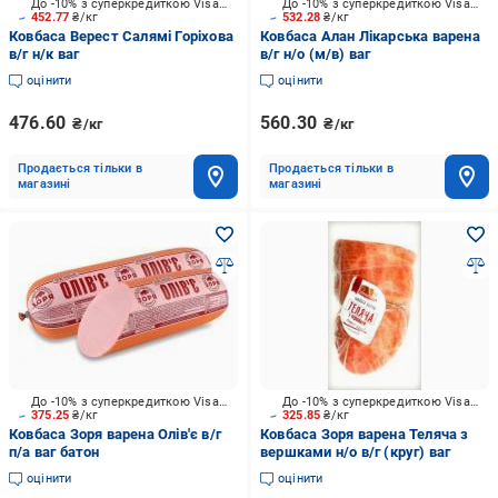
До -10% з суперкредиткою Visa Вигода
До -10% з суперкредиткою Visa Вигода
452.77
₴/кг
532.28
₴/кг
Ковбаса Верест Салямі Горіхова
Ковбаса Алан Лікарська варена
в/г н/к ваг
в/г н/о (м/в) ваг
оцінити
оцінити
476.60
560.30
₴/кг
₴/кг
Продається тільки в
Продається тільки в
магазині
магазині
До -10% з суперкредиткою Visa Вигода
До -10% з суперкредиткою Visa Вигода
375.25
₴/кг
325.85
₴/кг
Ковбаса Зоря варена Олів'є в/г
Ковбаса Зоря варена Теляча з
п/а ваг батон
вершками н/о в/г (круг) ваг
оцінити
оцінити