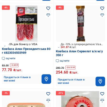
-5% для бізнесу з VISA
До -10% з суперкредиткою Visa Вигода
241.87
₴/шт.
Ковбаса Алан Президентська 80
Ковбаса Алан Сервелат в/к м/у
г 4823036503989
350 г
оцінити
оцінити
83.30
-
5.60
₴
280.70
-
26.10
₴
77.70
₴/шт.
254.60
₴/шт.
Продається тільки в
Продається тільки в
магазині
магазині