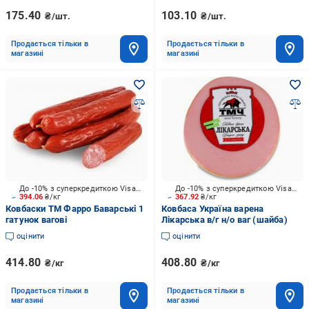
175.40
103.10
₴/шт.
₴/шт.
Продається тільки в
Продається тільки в
магазині
магазині
До -10% з суперкредиткою Visa Вигода
До -10% з суперкредиткою Visa Вигода
394.06
₴/кг
367.92
₴/кг
Ковбаски ТМ Фарро Баварські 1
Ковбаса Україна варена
гатунок вагові
Лікарська в/г н/о ваг (шайба)
оцінити
оцінити
414.80
408.80
₴/кг
₴/кг
Продається тільки в
Продається тільки в
магазині
магазині