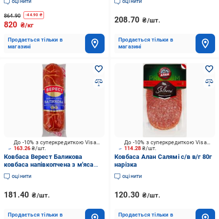
оцінити
оцінити
864.90
-
44.90
₴
208.70
₴/шт.
820
₴/кг
Продається тільки в
Продається тільки в
магазині
магазині
До -10% з суперкредиткою Visa Вигода
До -10% з суперкредиткою Visa Вигода
163.26
₴/шт.
114.28
₴/шт.
Ковбаса Верест Баликова
Ковбаса Алан Салямі с/в в/г 80г
ковбаса напівкопчена з м'яса
нарізка
птиці в/с. уп. шт.
оцінити
оцінити
181.40
120.30
₴/шт.
₴/шт.
Продається тільки в
Продається тільки в