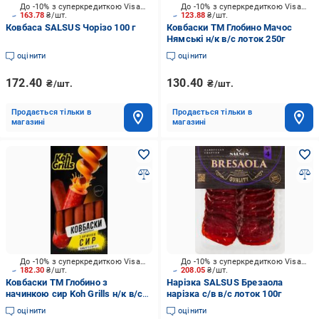
До -10% з суперкредиткою Visa Вигода
До -10% з суперкредиткою Visa Вигода
163.78
₴/шт.
123.88
₴/шт.
Ковбаса SALSUS Чорізо 100 г
Ковбаски ТМ Глобино Мачос
Нямські н/к в/с лоток 250г
оцінити
оцінити
172.40
130.40
₴/шт.
₴/шт.
Продається тільки в
Продається тільки в
магазині
магазині
До -10% з суперкредиткою Visa Вигода
До -10% з суперкредиткою Visa Вигода
182.30
₴/шт.
208.05
₴/шт.
Ковбаски ТМ Глобино з
Нарізка SALSUS Брезаола
начинкою сир Koh Grills н/к в/с
нарізка с/в в/с лоток 100г
365г
оцінити
оцінити