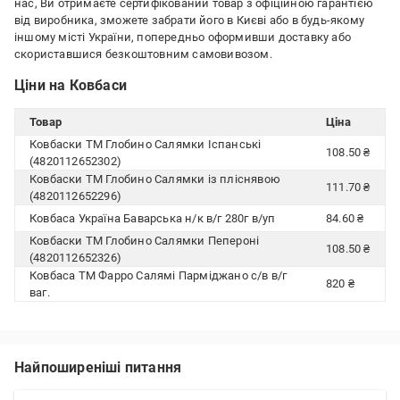
нас, Ви отримаєте сертифікований товар з офіційною гарантією
від виробника, зможете забрати його в Києві або в будь-якому
іншому місті України, попередньо оформивши доставку або
скориставшися безкоштовним самовивозом.
Ціни на Ковбаси
Товар
Ціна
Ковбаски ТМ Глобино Салямки Іспанські
108.50 ₴
(4820112652302)
Ковбаски ТМ Глобино Салямки із пліснявою
111.70 ₴
(4820112652296)
Ковбаса Україна Баварська н/к в/г 280г в/уп
84.60 ₴
Ковбаски ТМ Глобино Салямки Пепероні
108.50 ₴
(4820112652326)
Ковбаса ТМ Фарро Салямі Парміджано с/в в/г
820 ₴
ваг.
Найпоширеніші питання