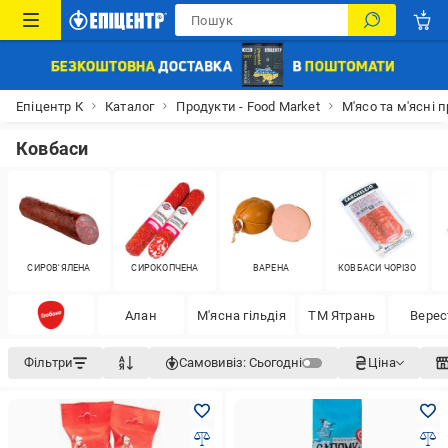
Епіцентр К
Каталог
Продукти - Food Market
М'ясо та м'ясні 
Ковбаси
СИРОВ'ЯЛЕНА
СИРОКОПЧЕНА
ВАРЕНА
КОВБАСИ ЧОРІЗО
Алан
М'ясна гільдія
ТМ Ятрань
Верес
Фільтри
Самовивіз:
Сьогодні
Ціна