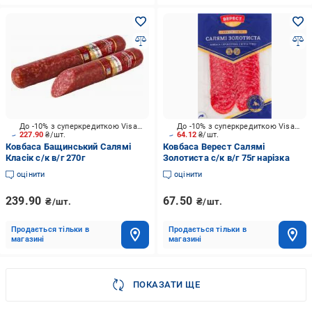
До -10% з суперкредиткою Visa Вигода
До -10% з суперкредиткою Visa Вигода
227.90
₴/шт.
64.12
₴/шт.
Ковбаса Бащинський Салямі
Ковбаса Верест Салямі
Класік с/к в/г 270г
Золотиста с/к в/г 75г нарізка
оцінити
оцінити
239.90
67.50
₴/шт.
₴/шт.
Продається тільки в
Продається тільки в
магазині
магазині
ПОКАЗАТИ ЩЕ