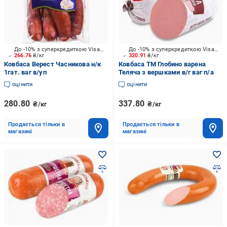
До -10% з суперкредиткою Visa Вигода
До -10% з суперкредиткою Visa Вигода
266.76
₴/кг
320.91
₴/кг
Ковбаса Верест Часникова н/к
Ковбаса ТМ Глобино варена
1гат. ваг в/уп
Теляча з вершками в/г ваг п/а
оцінити
оцінити
280.80
337.80
₴/кг
₴/кг
Продається тільки в
Продається тільки в
магазині
магазині