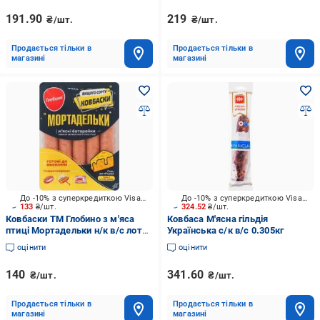
191.90
219
₴/шт.
₴/шт.
Продається тільки в
Продається тільки в
магазині
магазині
До -10% з суперкредиткою Visa Вигода
До -10% з суперкредиткою Visa Вигода
133
₴/шт.
324.52
₴/шт.
Ковбаски ТМ Глобино з м'яса
Ковбаса М'ясна гільдія
птиці Мортадельки н/к в/с лоток
Українська с/к в/с 0.305кг
250г
оцінити
оцінити
140
341.60
₴/шт.
₴/шт.
Продається тільки в
Продається тільки в
магазині
магазині