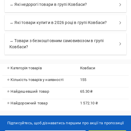
→ Які недорогі товари в групі Ковбаси?
→ Які товари купити в 2026 році в групі Ковбаси?
→ Товари з безкоштовним самовивозом в групі
Ковбаси?
⭐ Категорія товарів
Ковбаси
⭐ Кількість товарів у наявності
155
⭐ Найдешевший товар
65.30 ₴
⭐ Найдорожчий товар
1 572.10 ₴
Підписуйтесь, щоб дізнаватись першим про акції та пропозиції