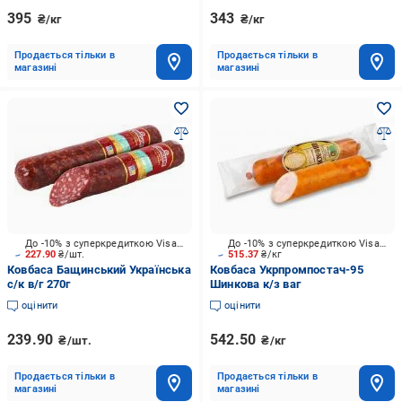
395
343
₴/кг
₴/кг
Продається тільки в
Продається тільки в
магазині
магазині
До -10% з суперкредиткою Visa Вигода
До -10% з суперкредиткою Visa Вигода
227.90
₴/шт.
515.37
₴/кг
Ковбаса Бащинський Українська
Ковбаса Укрпромпостач-95
с/к в/г 270г
Шинкова к/з ваг
оцінити
оцінити
239.90
542.50
₴/шт.
₴/кг
Продається тільки в
Продається тільки в
магазині
магазині