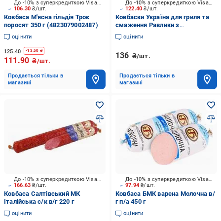
До -10% з суперкредиткою Visa Вигода
До -10% з суперкредиткою Visa Вигода
106.30
₴/шт.
122.40
₴/шт.
Ковбаса М'ясна гільдія Троє
Ковбаски Україна для гриля та
поросят 350 г (4823079002487)
смаження Равлики з
пармезаном газ.пак 325 г
оцінити
оцінити
125.40
-
13.50
₴
136
₴/шт.
111.90
₴/шт.
Продається тільки в
Продається тільки в
магазині
магазині
До -10% з суперкредиткою Visa Вигода
До -10% з суперкредиткою Visa Вигода
166.63
₴/шт.
97.94
₴/шт.
Ковбаса Салтівський МК
Ковбаса БМК варена Молочна в/
Італійська с/к в/г 220 г
г п/а 450 г
оцінити
оцінити