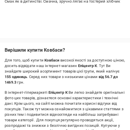
Смак як в дитинстві. Смачна, зручно лягає на тостерий хлібчик
Вирішили купити Ковбаси?
Для того, щоб купити
Ковбаси
високої якості за доступною ціною,
досить відвідати наш інтернет-магазин
Епіцентр К
. Тут Ви
знайдете широкий асортимент товарів цієї групи, який налічує
155 одиниць
. Серед них товари з низькими цінами
від 56.7 до
1469.3
грн.
В інтернет-гіпермаркеті
Епіцентр К
Ви легко знайдете оригінальні
фото цих товарів, дізнаєтеся основні характеристики і технічні
дані. Крім цього, на сайті можна почитати корисні відгуки від
покупців. Також тут можна ознайомитися з цікавими статтями з
різних тем і подивитися відеоогляди на найбільш затребувані
товари категорії
. Для покупця регулярно проводяться акції,
розпродажі та знижки з безліччю вигідних позицій. Купуючи у