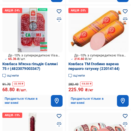
До -10% з суперкредиткою Visa Вигода
До -10% з суперкредиткою Visa Вигода
65.36
₴/шт.
214.60
₴/кг
Ковбаса М'ясна гільдія Салямі
Ковбаса ТМ Глобино варена
75 г (4823079003347)
першого гатунку (22014144)
оцінити
оцінити
91.70
282.40
-
22.90
₴
-
56.50
₴
68.80
225.90
₴/шт.
₴/кг
Продається тільки в
Продається тільки в
магазині
магазині