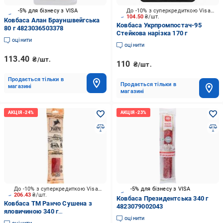
-5% для бізнесу з VISA
До -10% з суперкредиткою Visa Вигода
104.50
₴/шт.
Ковбаса Алан Брауншвейгська
Ковбаса Укрпромпостач-95
80 г 4823036503378
Стейкова нарізка 170 г
оцінити
оцінити
113.40
₴/шт.
110
₴/шт.
Продається тільки в
Продається тільки в
магазині
магазині
До -10% з суперкредиткою Visa Вигода
-5% для бізнесу з VISA
206.43
₴/шт.
Ковбаса Президентська 340 г
Ковбаса ТМ Ранчо Сушена з
4823079002043
яловичиною 340 г
оцінити
4823079002142