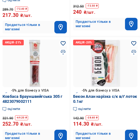
оцінити
312.50
-
72.50
₴
289.70
-
72.40
₴
240
₴/шт.
217.30
₴/шт.
Продається тільки в
Продається тільки в
магазині
магазині
-5% для бізнесу з VISA
-5% для бізнесу з VISA
Ковбаса Брауншвейгська 305 г
Бекон Алан нарізка с/к в/ґ лоток
4823079002111
0.1кг
оцінити
оцінити
321.90
142.90
-
69.20
₴
-
28.60
₴
252.70
114.30
₴/шт.
₴/шт.
Продається тільки в
Продається тільки в
магазині
магазині