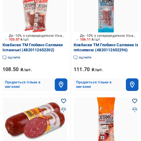
До -10% з суперкредиткою Visa Вигода
До -10% з суперкредиткою Visa Вигода
103.07
₴/шт.
106.11
₴/шт.
Ковбаски ТМ Глобино Салямки
Ковбаски ТМ Глобино Салямки із
Іспанські (4820112652302)
пліснявою (4820112652296)
оцінити
оцінити
108.50
111.70
₴/шт.
₴/шт.
Продається тільки в
Продається тільки в
магазині
магазині