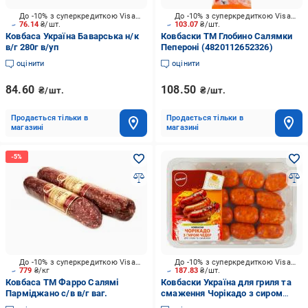
До -10% з суперкредиткою Visa Вигода
До -10% з суперкредиткою Visa Вигода
76.14
₴/шт.
103.07
₴/шт.
Ковбаса Україна Баварська н/к
Ковбаски ТМ Глобино Салямки
в/г 280г в/уп
Пепероні (4820112652326)
оцінити
оцінити
84.60
108.50
₴/шт.
₴/шт.
Продається тільки в
Продається тільки в
магазині
магазині
До -10% з суперкредиткою Visa Вигода
До -10% з суперкредиткою Visa Вигода
779
₴/кг
187.83
₴/шт.
Ковбаса ТМ Фарро Салямі
Ковбаски Україна для гриля та
Парміджано с/в в/г ваг.
смаження Чорікадо з сиром
Чедер газ.пак 550 г