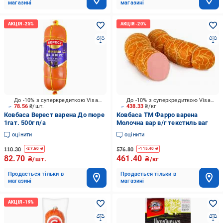
магазині
магазині
До -10% з суперкредиткою Visa Вигода
До -10% з суперкредиткою Visa Вигода
78.56
₴/шт.
438.33
₴/кг
Ковбаса Верест варена До пюре
Ковбаса ТМ Фарро варена
1гат. 500г п/а
Молочна вар в/г текстиль ваг
оцінити
оцінити
110.30
576.80
-
27.60
₴
-
115.40
₴
82.70
461.40
₴/шт.
₴/кг
Продається тільки в
Продається тільки в
магазині
магазині