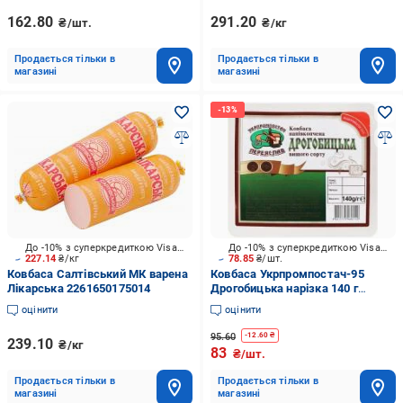
162.80
291.20
₴/шт.
₴/кг
Продається тільки в
Продається тільки в
магазині
магазині
До -10% з суперкредиткою Visa Вигода
До -10% з суперкредиткою Visa Вигода
227.14
₴/кг
78.85
₴/шт.
Ковбаса Салтівський МК варена
Ковбаса Укрпромпостач-95
Лікарська 2261650175014
Дрогобицька нарізка 140 г
4820175460142
оцінити
оцінити
95.60
-
12.60
₴
239.10
₴/кг
83
₴/шт.
Продається тільки в
Продається тільки в
магазині
магазині