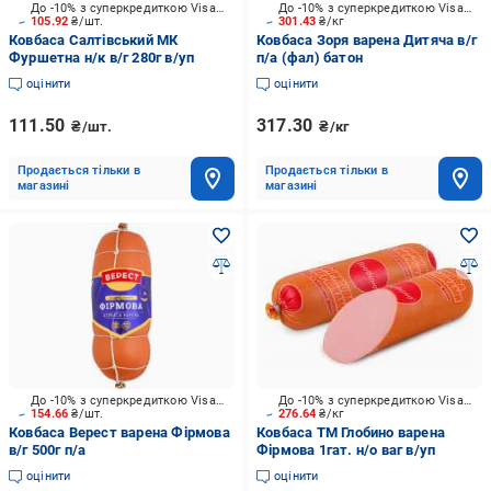
До -10% з суперкредиткою Visa Вигода
До -10% з суперкредиткою Visa Вигода
105.92
₴/шт.
301.43
₴/кг
Ковбаса Салтівський МК
Ковбаса Зоря варена Дитяча в/г
Фуршетна н/к в/г 280г в/уп
п/а (фал) батон
оцінити
оцінити
111.50
317.30
₴/шт.
₴/кг
Продається тільки в
Продається тільки в
магазині
магазині
До -10% з суперкредиткою Visa Вигода
До -10% з суперкредиткою Visa Вигода
154.66
₴/шт.
276.64
₴/кг
Ковбаса Верест варена Фірмова
Ковбаса ТМ Глобино варена
в/г 500г п/а
Фірмова 1гат. н/о ваг в/уп
оцінити
оцінити