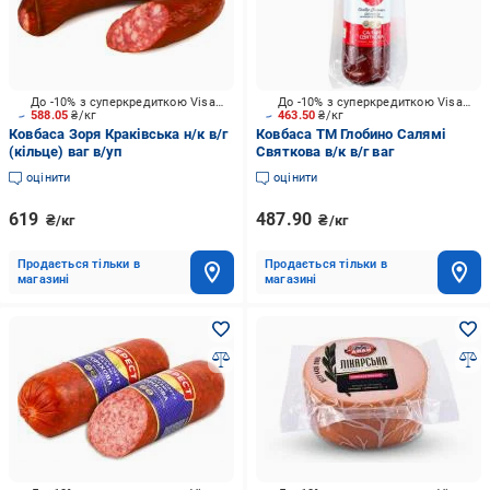
До -10% з суперкредиткою Visa Вигода
До -10% з суперкредиткою Visa Вигода
588.05
₴/кг
463.50
₴/кг
Ковбаса Зоря Краківська н/к в/г
Ковбаса ТМ Глобино Салямі
(кільце) ваг в/уп
Святкова в/к в/г ваг
оцінити
оцінити
619
487.90
₴/кг
₴/кг
Продається тільки в
Продається тільки в
магазині
магазині