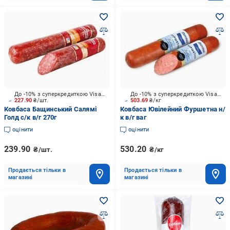
До -10% з суперкредиткою Visa Вигода
До -10% з суперкредиткою Visa Вигода
227.90
₴/шт.
503.69
₴/кг
Ковбаса Бащинський Салямі
Ковбаса Ювілейний Фуршетна н/
Голд с/к в/г 270г
к в/г ваг
оцінити
оцінити
239.90
530.20
₴/шт.
₴/кг
Продається тільки в
Продається тільки в
магазині
магазині