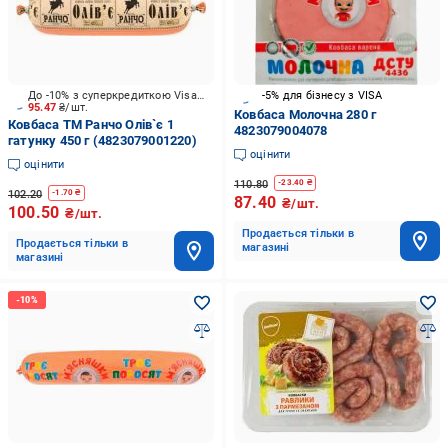
До -10% з суперкредиткою Visa Вигода
-5% для бізнесу з VISA
95.47
₴/шт.
Ковбаса Молочна 280 г
Ковбаса ТМ Ранчо Олів`є 1
4823079004078
гатунку 450 г (4823079001220)
оцінити
оцінити
110.80
-
23.40
₴
102.20
-
1.70
₴
87.40
₴/шт.
100.50
₴/шт.
Продається тільки в
Продається тільки в
магазині
магазині