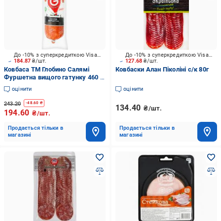
До -10% з суперкредиткою Visa Вигода
До -10% з суперкредиткою Visa Вигода
184.87
₴/шт.
127.68
₴/шт.
Ковбаса ТМ Глобино Салямі
Ковбаски Алан Піколіні с/к 80г
Фуршетна вищого гатунку 460 г
(4820112651190)
оцінити
оцінити
243.20
-
48.60
₴
134.40
₴/шт.
194.60
₴/шт.
Продається тільки в
Продається тільки в
магазині
магазині