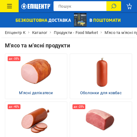
Епіцентр К
Каталог
Продукти - Food Market
М'ясо та м'ясні 
М'ясо та м'ясні продукти
М'ясні делікатеси
Оболонки для ковбас