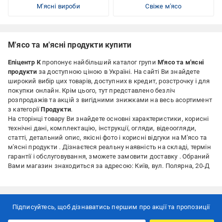
М'ясні вироби
Свіже м'ясо
М'ясо та м'ясні продукти купити
Епіцентр К
пропонує найбільший каталог групи
М'ясо та м'ясні
продукти
за доступною ціною
в Україні. На сайті Ви знайдете
широкий вибір цих товарів, доступних в кредит, розстрочку і для
покупки онлайн. Крім цього, тут представлено безліч
розпродажів та акцій з вигідними знижками на весь асортимент
з категорії
Продукти
.
На сторінці товару Ви знайдете основні характеристики, корисні
технічні дані, комплектацію, інструкції, огляди, відеоогляди,
статті, детальний опис, якісні фото і корисні відгуки на М'ясо та
м'ясні продукти . Дізнаєтеся реальну наявність на складі, термін
гарантії і обслуговування, зможете замовити доставку . Обраний
Вами магазин знаходиться за адресою: Київ, вул. Полярна, 20-Д
Підписуйтесь, щоб дізнаватись першим про акції та пропозиції