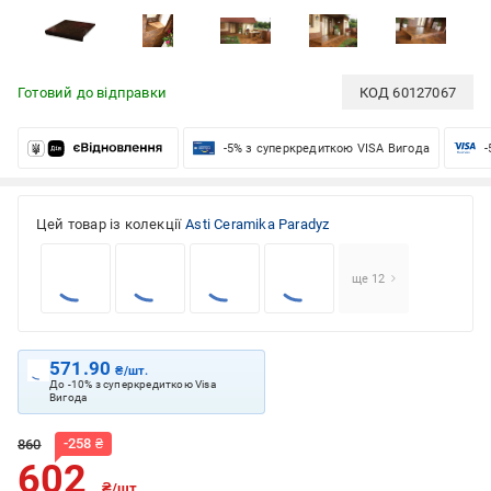
Готовий до відправки
КОД
60127067
-5% з суперкредиткою VISA Вигода
-
Цей товар із колекції
Asti Ceramika Paradyz
ще 12
571.90
₴/шт.
До -10% з суперкредиткою Visa
Вигода
-
258
₴
860
602
₴/шт.