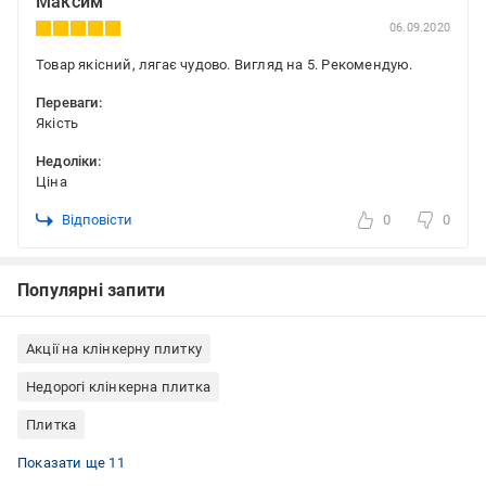
Максим
06.09.2020
Товар якісний, лягає чудово. Вигляд на 5. Рекомендую.
Переваги:
Якість
Недоліки:
Ціна
Відповісти
0
0
Популярні запити
Акції на клінкерну плитку
Недорогі клінкерна плитка
Плитка
Фасадна плитка
Клінкерна плитка для внутрішнього оздоблення
Цокольна плитка (клінкер для цоколя)
Клінкерна плитка для вулиці
Клінкерна плитка для каміна
Клінкерна плитка матовая
Клінкерна плитка Польща
Клінкерна плитка плитка
Клінкерна плитка Ceramika Paradyz
Клінкерна плитка коричнева
Клінкерна плитка для тераси
Показати ще 11