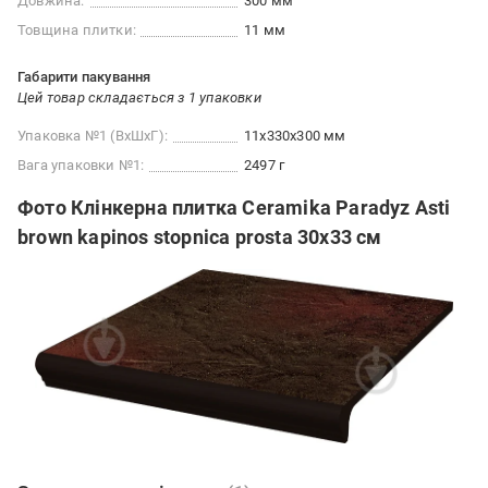
Довжина:
300 мм
Товщина плитки:
11 мм
Габарити пакування
Цей товар складається з 1 упаковки
Упаковка №1 (ВхШхГ):
11x330x300 мм
Вага упаковки №1:
2497 г
Фото Клінкерна плитка Ceramika Paradyz Asti
brown kapinos stopnica prosta 30x33 см