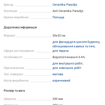
Бренд:
Ceramika Paradyz
Колекція:
Asti Ceramika Paradyz
Країна-виробник:
Польща
Додаткова інформація
Формат:
30x33 см
для фасаду
для цоколя будинку
облицювання каміна та печі
Сфера застосування:
для тераси
Особливості:
Водопоглинання 3-4%
для внутрішніх робіт
Призначення:
для зовнішніх робіт
Тип поверхні:
матова
Колір виробника:
коричневий
Розмір та вага
Ширина:
330 мм