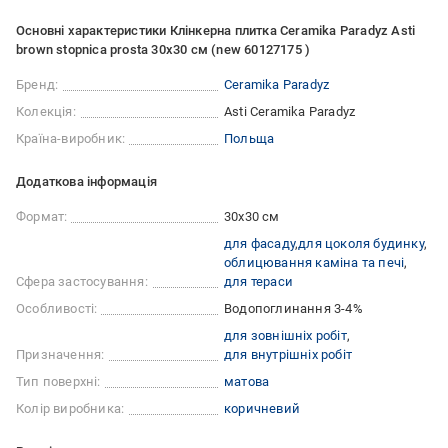
Основні характеристики Клінкерна плитка Ceramika Paradyz Asti
brown stopnica prosta 30x30 см (new 60127175 )
Бренд:
Ceramika Paradyz
Колекція:
Asti Ceramika Paradyz
Країна-виробник:
Польща
Додаткова інформація
Формат:
30x30 см
для фасаду
для цоколя будинку
облицювання каміна та печі
Сфера застосування:
для тераси
Особливості:
Водопоглинання 3-4%
для зовнішніх робіт
Призначення:
для внутрішніх робіт
Тип поверхні:
матова
Колір виробника:
коричневий