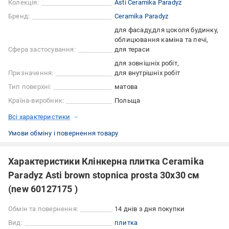
Колекція:
Asti Ceramika Paradyz
Бренд:
Ceramika Paradyz
для фасаду
для цоколя будинку
облицювання каміна та печі
Сфера застосування:
для тераси
для зовнішніх робіт
Призначення:
для внутрішніх робіт
Тип поверхні:
матова
Країна-виробник:
Польща
Всі характеристики
Умови обміну і повернення товару
Характеристики Клінкерна плитка Ceramika
Paradyz Asti brown stopnica prosta 30x30 см
(new 60127175 )
Обмін та повернення:
14 днів з дня покупки
Вид:
плитка