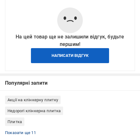
На цей товар ще не залишили відгук, будьте
першим!
НАПИСАТИ ВІДГУК
Популярні запити
Акції на клінкерну плитку
Недорогі клінкерна плитка
Плитка
Фасадна плитка
Клінкерна плитка для внутрішнього оздоблення
Цокольна плитка (клінкер для цоколя)
Клінкерна плитка для вулиці
Клінкерна плитка для каміна
Клінкерна плитка матовая
Клінкерна плитка Польща
Клінкерна плитка плитка
Клінкерна плитка Ceramika Paradyz
Клінкерна плитка коричнева
Клінкерна плитка для тераси
Показати ще 11