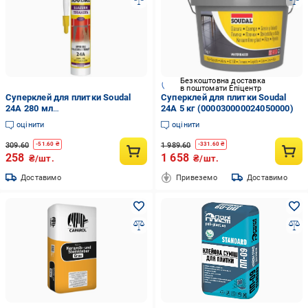
Безкоштовна доставка
в поштомати Епіцентр
Суперклей для плитки Soudal
Суперклей для плитки Soudal
24А 280 мл
24А 5 кг (000030000024050000)
(000030000024003100)
оцінити
оцінити
309.60
1 989.60
-
51.60
₴
-
331.60
₴
258
1 658
₴/шт.
₴/шт.
Доставимо
Привеземо
Доставимо