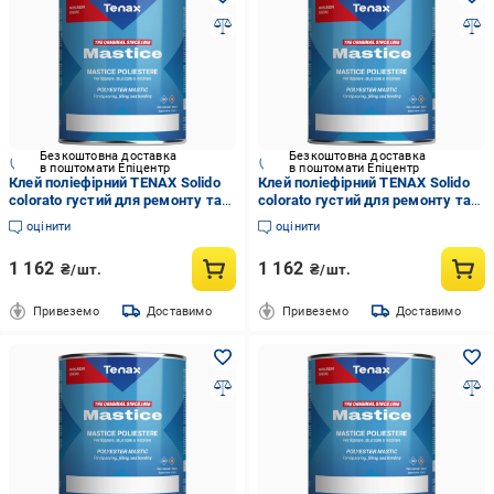
Безкоштовна доставка
Безкоштовна доставка
в поштомати Епіцентр
в поштомати Епіцентр
Клей поліефірний TENAX Solido
Клей поліефірний TENAX Solido
colorato густий для ремонту та
colorato густий для ремонту та
шпаклювання каменю 1 л
шпаклювання каменю 1 л
оцінити
оцінити
Коричневий (004139-5)
Червоний (004139-6)
1 162
1 162
₴/шт.
₴/шт.
Привеземо
Доставимо
Привеземо
Доставимо