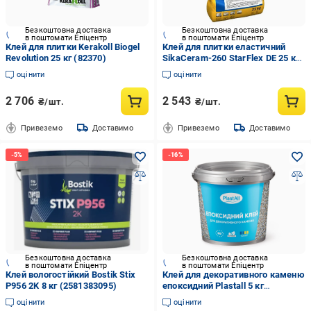
Безкоштовна доставка
Безкоштовна доставка
в поштомати Епіцентр
в поштомати Епіцентр
Клей для плитки Kerakoll Biogel
Клей для плитки еластичний
Revolution 25 кг (82370)
SikaCeram-260 StarFlex DE 25 кг
Білий
оцінити
оцінити
2 706
2 543
₴/шт.
₴/шт.
Привеземо
Доставимо
Привеземо
Доставимо
Безкоштовна доставка
Безкоштовна доставка
в поштомати Епіцентр
в поштомати Епіцентр
Клей вологостійкий Bostik Stix
Клей для декоративного каменю
P956 2K 8 кг (2581383095)
епоксидний Plastall 5 кг
(0002212574)
оцінити
оцінити