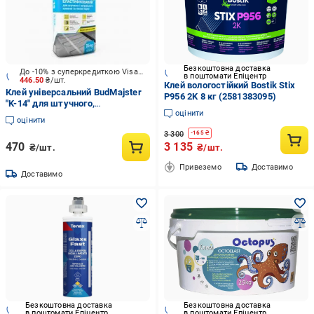
Безкоштовна доставка
До -10% з суперкредиткою Visa Вигода
в поштомати Епіцентр
446.50
₴/шт.
Клей вологостійкий Bostik Stix
Клей універсальний BudMajster
P956 2K 8 кг (2581383095)
"K-14" для штучного,
оцінити
натурального каменю та теплої
оцінити
підлоги 25 кг
3 300
-
165
₴
470
3 135
₴/шт.
₴/шт.
Привеземо
Доставимо
Доставимо
Безкоштовна доставка
Безкоштовна доставка
в поштомати Епіцентр
в поштомати Епіцентр