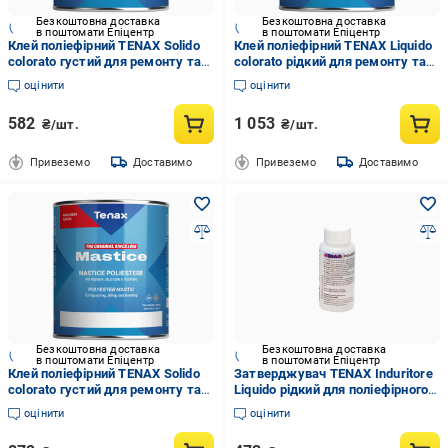
Безкоштовна доставка
Безкоштовна доставка
в поштомати Епіцентр
в поштомати Епіцентр
Клей поліефірний TENAX Solido
Клей поліефірний TENAX Liquido
colorato густий для ремонту та
colorato рідкий для ремонту та
шпаклювання каменю 125 мл
шпаклювання каменю 750 мл
оцінити
оцінити
Світло-бежевий (004135)
Бежевий (004133-2)
582
1 053
₴/шт.
₴/шт.
Привеземо
Доставимо
Привеземо
Доставимо
Безкоштовна доставка
Безкоштовна доставка
в поштомати Епіцентр
в поштомати Епіцентр
Клей поліефірний TENAX Solido
Затверджувач TENAX Induritore
colorato густий для ремонту та
Liquido рідкий для поліефірного
шпаклювання каменю 750 мл
клею 50 мл (000786)
оцінити
оцінити
Світло-бежевий (004138-1)