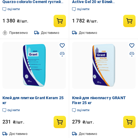
Quarzo colorato Cement густий
Active Gel 20 кг Білий
для склеювання/ремонту
(ACTGB0020)
оцінити
оцінити
кварцу/агломерату 1 л Світло-
сірий (000158-5)
1 380
1 782
₴/шт.
₴/шт.
Привеземо
Доставимо
Доставимо
Клей для плитки Grant Keram 25
Клей для пінопласту GRANT
кг
Fixer 25 кг
оцінити
оцінити
231
279
₴/шт.
₴/шт.
Доставимо
Доставимо