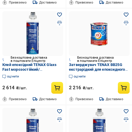
Привеземо
Доставимо
Привеземо
Доставимо
Безкоштовна доставка
Безкоштовна доставка
в поштомати Епіцентр
в поштомати Епіцентр
Клей епоксідний TENAX Glaxs
Затверджувач TENAX ВВ25G
Fast морозостійкий/
екстрарідкий для епоксидного
швидкотвердіючий/
клею 1 кг (001774)
оцінити
оцінити
нежовтіючий для каменю/
кварцу/кераміки 215 мл
2 614
2 216
₴/шт.
₴/шт.
Absolute black (000181-4)
Привеземо
Доставимо
Привеземо
Доставимо