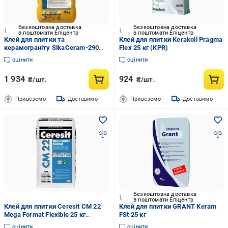
Безкоштовна доставка
Безкоштовна доставка
в поштомати Епіцентр
в поштомати Епіцентр
Клей для плитки та
Клей для плитки Kerakoll Pragma
керамограніту SikaCeram-290
Flex 25 кг (KPR)
StarLight 15 кг
оцінити
оцінити
1 934
924
₴/шт.
₴/шт.
Привеземо
Доставимо
Привеземо
Доставимо
Безкоштовна доставка
в поштомати Епіцентр
Клей для плитки Ceresit CM 22
Клей для плитки GRANT Keram
Mega Format Flexible 25 кг
FSt 25 кг
(7263590)
оцінити
оцінити