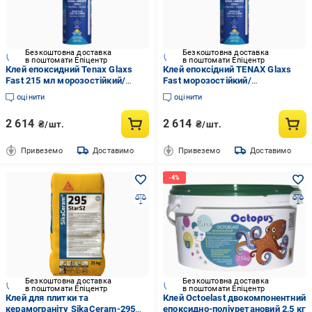
Безкоштовна доставка
Безкоштовна доставка
в поштомати Епіцентр
в поштомати Епіцентр
Клей епоксидний Tenax Glaxs
Клей епоксідний TENAX Glaxs
Fast 215 мл морозостійкий/
Fast морозостійкий/
швидкотвердіючий/
швидкотвердіючий/
оцінити
оцінити
нежовтіючий для каменю/
нежовтіючий для каменю/
кварцу/кераміки Сірий (000181-
кварцу/кераміки 215 мл Ebano
2 614
2 614
₴/шт.
₴/шт.
8)
(000181-12)
Привеземо
Доставимо
Привеземо
Доставимо
Безкоштовна доставка
Безкоштовна доставка
в поштомати Епіцентр
в поштомати Епіцентр
Клей для плитки та
Клей Octoelast двокомпонентний
керамограніту SikaCeram-295
епоксидно-поліуретановий 2,5 кг