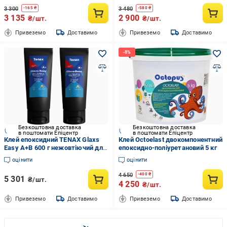
3 300
3 480
-
165
₴
-
580
₴
3 135
2 900
₴/шт.
₴/шт.
Привеземо
Доставимо
Привеземо
Доставимо
Безкоштовна доставка
Безкоштовна доставка
в поштомати Епіцентр
в поштомати Епіцентр
Клей епоксидний TENAX Glaxs
Клей Octoelast двокомпонентний
Easy A+B 600 г нежовтіючий для
епоксидно-поліуретановий 5 кг
каменю кварцу кераміки
оцінити
оцінити
Прозорий (004476)
4 650
-
400
₴
5 301
₴/шт.
4 250
₴/шт.
Привеземо
Доставимо
Привеземо
Доставимо