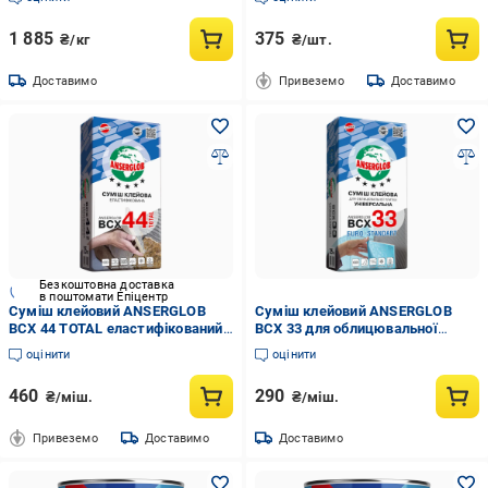
1 885
375
₴/кг
₴/шт.
Доставимо
Привеземо
Доставимо
Безкоштовна доставка
в поштомати Епіцентр
Суміш клейовий ANSERGLOB
Суміш клейовий ANSERGLOB
BCX 44 TOTAL еластифікований
BCX 33 для облицювальної
(24477968)
плитки (24441761)
оцінити
оцінити
460
290
₴/міш.
₴/міш.
Привеземо
Доставимо
Доставимо