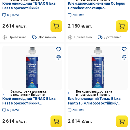
Клей епоксідний TENAX Glaxs
Клей двокомпонентний Octopus
Fast морозостійкий/
Octoelast епоксидно-
швидкотвердіючий/
поліуретановий 2,5 кг (004524)
оцінити
оцінити
нежовтіючий для каменю/
кварцу/кераміки 215 мл Cement
2 614
2 150
₴/шт.
₴/шт.
(000181-6)
Привеземо
Доставимо
Привеземо
Доставимо
Безкоштовна доставка
Безкоштовна доставка
в поштомати Епіцентр
в поштомати Епіцентр
Клей епоксідний TENAX Glaxs
Клей епоксидний Tenax Glaxs
Fast морозостійкий/
Fast 215 мл морозостійкий/
швидкотвердіючий/
швидкотвердіючий/
оцінити
оцінити
нежовтіючий для каменю/
нежовтіючий для каменю/
кварцу/кераміки 215 мл Black
кварцу/кераміки Сірий (000181-
2 614
2 614
₴/шт.
₴/шт.
satin (000181-11)
7)