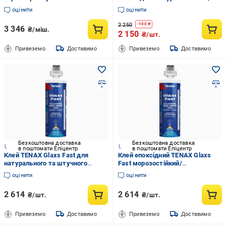
StarS2 25 кг
оцінити
оцінити
2 250
-
100
₴
3 346
₴/міш.
2 150
₴/шт.
Привеземо
Доставимо
Привеземо
Доставимо
Безкоштовна доставка
Безкоштовна доставка
в поштомати Епіцентр
в поштомати Епіцентр
Клей TENAX Glaxs Fast для
Клей епоксідний TENAX Glaxs
натурального та штучного
Fast морозостійкий/
каменю 0,215 л Прозорий
швидкотвердіючий/
оцінити
оцінити
(000181-5)
нежовтіючий для каменю/
кварцу/кераміки 215 мл Piombo
2 614
2 614
₴/шт.
₴/шт.
(000181-9)
Привеземо
Доставимо
Привеземо
Доставимо