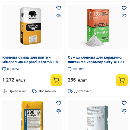
Клейова суміш для плитки
Суміш клейова для керамчної
мінеральна Caparol Keramik und
плитки та керамограніту ACTU
Steinkleber Grau 25 кг
GT-L 25 кг (000021746)
оцінити
оцінити
1 272
235
₴/шт.
₴/шт.
Привеземо
Доставимо
Доставимо