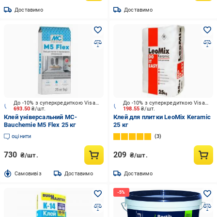
Доставимо
Доставимо
До -10% з суперкредиткою Visa Вигода
До -10% з суперкредиткою Visa Вигода
693.50
₴/шт.
198.55
₴/шт.
Клей універсальний MC-
Клей для плитки LeoMix Keramic
Bauchemie М5 Flex 25 кг
25 кг
оцінити
3
730
209
₴/шт.
₴/шт.
Cамовивіз
Доставимо
Доставимо