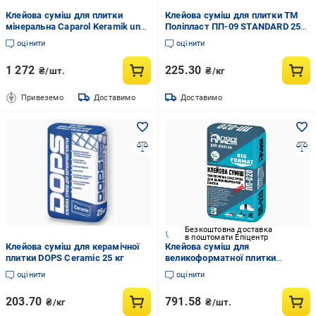
Клейова суміш для плитки
Клейова суміш для плитки ТМ
мінеральна Caparol Keramik und
Поліпласт ПП-09 STANDARD 25
Steinkleber Grau 25 кг
кг
оцінити
оцінити
(1850080941)
1 272
225.30
₴/шт.
₴/кг
Привеземо
Доставимо
Доставимо
Безкоштовна доставка
в поштомати Епіцентр
Клейова суміш для керамічної
Клейова суміш для
плитки DOPS Ceramic 25 кг
великоформатної плитки
Поліпласт ПП-020 BIG FORMAT
оцінити
оцінити
20 кг Сірий (PPUA77469)
203.70
791.58
₴/кг
₴/шт.