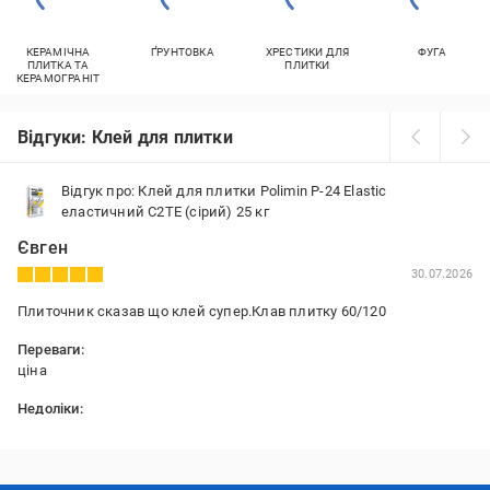
КЕРАМІЧНА
ҐРУНТОВКА
ХРЕСТИКИ ДЛЯ
ФУГА
ПЛИТКА ТА
ПЛИТКИ
КЕРАМОГРАНІТ
Відгуки: Клей для плитки
Відгук про: Клей для плитки Polimin P-24 Elastic
еластичний C2TE (сірий) 25 кг
Євген
30.07.2026
Плиточник сказав що клей супер.Клав плитку 60/120
Переваги:
ціна
Недоліки:
не побачив