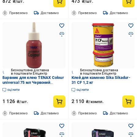
872
473
₴/шт.
₴/шт.
Привеземо
Доставимо
Привеземо
Доставимо
Безкоштовна доставка
Безкоштовна доставка
в поштомати Епіцентр
в поштомати Епіцентр
Барвник для клею TENAX Colour
Клей для каменю Sika Sikadur-
universal 75 мл Червоний
31 CF 1,2 кг
(000176-3)
оцінити
оцінити
1 126
2 110
₴/шт.
₴/компл.
Привеземо
Доставимо
Привеземо
Доставимо