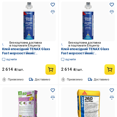
Безкоштовна доставка
Безкоштовна доставка
в поштомати Епіцентр
в поштомати Епіцентр
Клей епоксідний TENAX Glaxs
Клей епоксідний TENAX Glaxs
Fast морозостійкий/
Fast морозостійкий/
швидкотвердіючий/
швидкотвердіючий/
оцінити
оцінити
нежовтіючий для каменю/
нежовтіючий для каменю/
кварцу/кераміки 215 мл Ice
кварцу/кераміки 215 мл Tobacco
2 614
2 614
₴/шт.
₴/шт.
(000181-13)
(000181-14)
Привеземо
Доставимо
Привеземо
Доставимо