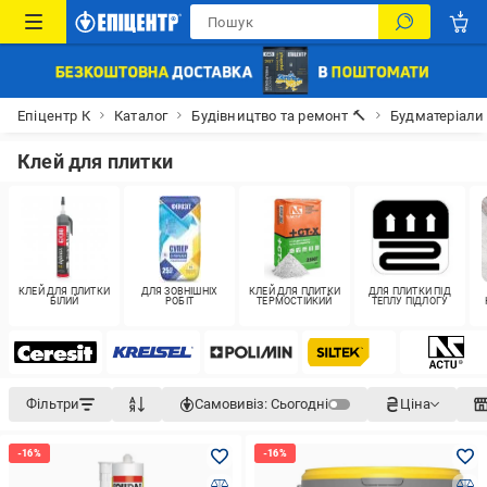
Епіцентр К
Каталог
Будівництво та ремонт 🔨
Будматеріали
Клей для плитки
КЛЕЙ ДЛЯ ПЛИТКИ
ДЛЯ ЗОВНІШНІХ
КЛЕЙ ДЛЯ ПЛИТКИ
ДЛЯ ПЛИТКИ ПІД
БІЛИЙ
РОБІТ
ТЕРМОСТІЙКИЙ
ТЕПЛУ ПІДЛОГУ
Фільтри
Самовивіз:
Сьогодні
Ціна