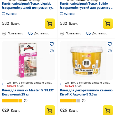
в поштомати Епіцентр
в поштомати Епіцентр
Клей поліефірний Tenax Liquido
Клей поліефірний Tenax Solido
trasparente рідкий для ремонту
trasparente густий для ремонту
та шпаклювання каменю 0,125 л
та шпаклювання каменю 125 мл
оцінити
оцінити
Прозоро-медовий (004102)
Прозоро-медовий (004129)
582
582
₴/шт.
₴/шт.
Привеземо
Доставимо
Привеземо
Доставимо
До -10% з суперкредиткою Visa Вигода
До -10% з суперкредиткою Visa Вигода
566.10
₴/шт.
594.70
₴/шт.
Клей для плитки Master ® "FLEX"
Клей для декоративного каменю
Еластичний 25 кг
DivoFIX Акрилін-5 3,5 кг
1
1
629
626
₴/шт.
₴/шт.