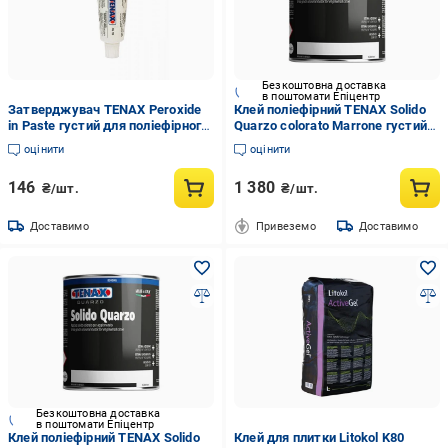
Безкоштовна доставка
в поштомати Епіцентр
Затверджувач TENAX Peroxide
Клей поліефірний TENAX Solido
in Paste густий для поліефірного
Quarzo colorato Marrone густий
клею 45 мл (000185)
для склеювання/ремонту
оцінити
оцінити
кварцу/агломерату 1 л Темно-
коричневий (000158-2)
146
1 380
₴/шт.
₴/шт.
Доставимо
Привеземо
Доставимо
Безкоштовна доставка
в поштомати Епіцентр
Клей поліефірний TENAX Solido
Клей для плитки Litokol K80