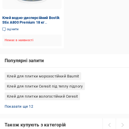
Клей водно-дисперсійний Bostik
Stix A800 Premium 18 кг
(1686995260)
оцінити
Немає в наявності
Популярні запити
Клей для плитки морозостійкий Baumit
Клей для плитки Ceresit під теплу підлогу
Клей для плитки вологостійкий Ceresit
Клей для плитки морозостійкий Cercol
Клей для плитки морозостійкий Lacrysil
Клей для плитки Alpol 25 кг
Клей для плитки Master ® 25 кг
Клей для плитки BauGut 25 кг
Клей для плитки Ceresit 5 кг
Готовий клей для керамічної плитки
Клей для плитки Ферозит 5 кг
Клей для плитки Ферозит 25 кг
Клей для плитки морозостійкий Polimin
Морозостійкий клей для керамічної плитки
Клей для плитки Момент 25 кг
Показати ще 12
Також купують з категорій