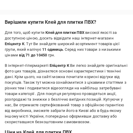
Переваги:
Тримає намертво, без різкого запаху, зручна консистенція для
нанесення шпателем.
Вирішили купити Клей для плитки ПВХ?
Для того, щоб купити
Клей для плитки ПВХ
високої якості за
доступною ціною, досить відвідати наш інтернет-магазин
Епіцентр К
. Тут Ви знайдете широкий асортимент товарів цієї
групи, який налічує
11 одиниць
. Серед них товари з низькими
цінами
від 71 до 10450
грн.
В інтернет-гіпермаркеті
Епіцентр К
Ви легко знайдете оригінальні
фото цих товарів, дізнаєтеся основні характеристики і технічні
дані. Крім цього, на сайті можна почитати корисні відгуки від
покупців. Також тут можна ознайомитися з цікавими статтями з
різних тем і подивитися відеоогляди на найбільш затребувані
товари категорії
. Для покупця регулярно проводяться акції,
розпродажі та знижки з безліччю вигідних позицій. Купуючи у
нас, Ви отримаєте сертифікований товар з офіційною гарантією
від виробника, зможете забрати його в Києві або в будь-якому
іншому місті України, попередньо оформивши доставку або
скориставшися безкоштовним самовивозом.
Ціни на Клей для плитки ПВХ