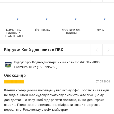
КЕРАМІЧНА
ҐРУНТОВКА
ХРЕСТИКИ ДЛЯ
ФУГА
ПЛИТКА ТА
ПЛИТКИ
КЕРАМОГРАНІТ
Відгуки: Клей для плитки ПВХ
Відгук про: Водно-дисперсійний клей Bostik Stix A800
Premium 18 кг (1686995260)
Олександр
07.05.2026
Клеїли комерційний лінолеум у великому офісі. Бостік як завжди
не підвів. Клей має чудову початкову липкість, але при цьому
дає достатньо часу, щоб підправити полотно, якщо десь трохи
скосив. Після повного висихання відірвати покриття просто
нереально. Рекомендую всім майстрам.