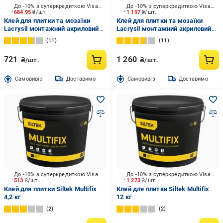
До -10% з суперкредиткою Visa Вигода
До -10% з суперкредиткою Visa Вигода
684.95
₴/шт.
1 197
₴/шт.
Клей для плитки та мозаїки
Клей для плитки та мозаїки
Lacrysil монтажний акриловий
Lacrysil монтажний акриловий
8 кг
15 кг
11
11
721
1 260
₴/шт.
₴/шт.
Cамовивіз
Доставимо
Cамовивіз
Доставимо
До -10% з суперкредиткою Visa Вигода
До -10% з суперкредиткою Visa Вигода
513
₴/шт.
1 273
₴/шт.
Клей для плитки Siltek Multifix
Клей для плитки Siltek Multifix
4,2 кг
12 кг
2
2