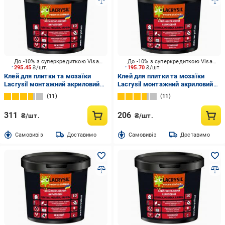
До -10% з суперкредиткою Visa Вигода
До -10% з суперкредиткою Visa Вигода
295.45
₴/шт.
195.70
₴/шт.
Клей для плитки та мозаїки
Клей для плитки та мозаїки
Lacrysil монтажний акриловий
Lacrysil монтажний акриловий
3 кг
1,5 кг
11
11
311
206
₴/шт.
₴/шт.
Cамовивіз
Доставимо
Cамовивіз
Доставимо