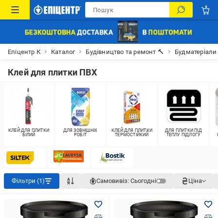
Епіцентр К
Каталог
Будівництво та ремонт 🔨
Будматеріали
Клей для плитки ПВХ
КЛЕЙ ДЛЯ ПЛИТКИ
ДЛЯ ЗОВНІШНІХ
КЛЕЙ ДЛЯ ПЛИТКИ
ДЛЯ ПЛИТКИ ПІД
БІЛИЙ
РОБІТ
ТЕРМОСТІЙКИЙ
ТЕПЛУ ПІДЛОГУ
Фільтри (1)
Самовивіз:
Сьогодні
Ціна