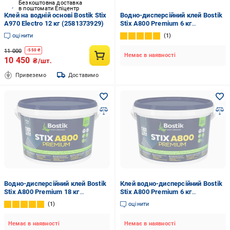
Безкоштовна доставка
в поштомати Епіцентр
Клей на водній основі Bostik Stix
Водно-дисперсійний клей Bostik
A970 Electro 12 кг (2581373929)
Stix A800 Premium 6 кг
(2581350548)
оцінити
1
11 000
-
550
₴
Немає в наявності
10 450
₴/шт.
Привеземо
Доставимо
Водно-дисперсійний клей Bostik
Клей водно-дисперсійний Bostik
Stix A800 Premium 18 кг
Stix A800 Premium 6 кг
(1686995260)
(2581350548)
1
оцінити
Немає в наявності
Немає в наявності