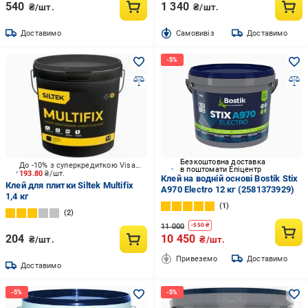
540
1 340
₴/шт.
₴/шт.
Доставимо
Cамовивіз
Доставимо
Безкоштовна доставка
До -10% з суперкредиткою Visa Вигода
в поштомати Епіцентр
193.80
₴/шт.
Клей на водній основі Bostik Stix
Клей для плитки Siltek Multifix
A970 Electro 12 кг (2581373929)
1,4 кг
1
2
11 000
-
550
₴
204
10 450
₴/шт.
₴/шт.
Привеземо
Доставимо
Доставимо