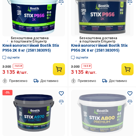
Безкоштовна доставка
Безкоштовна доставка
в поштомати Епіцентр
в поштомати Епіцентр
Клей вологостійкий Bostik Stix
Клей вологостійкий Bostik Stix
P956 2K 8 кг (2581383095)
P956 2K 8 кг (2581383095)
оцінити
оцінити
3 300
3 300
-
165
₴
-
165
₴
3 135
3 135
₴/шт.
₴/шт.
Привеземо
Доставимо
Привеземо
Доставимо