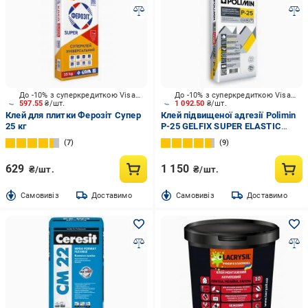
До -10% з суперкредиткою Visa Вигода
До -10% з суперкредиткою Visa Вигода
597.55
₴/шт.
1 092.50
₴/шт.
Клей для плитки Ферозіт Супер
Клей підвищеної адгезії Polimin
25 кг
P-25 GELFIX SUPER ELASTIC
високоеластичний гелевий
7
9
C2TES1 25 кг
629
1 150
₴/шт.
₴/шт.
Cамовивіз
Доставимо
Cамовивіз
Доставимо