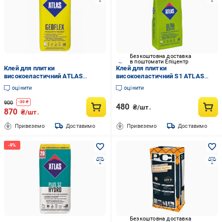
Безкоштовна доставка
в поштомати Епіцентр
Клей для плитки
Клей для плитки
високоеластичний ATLAS
високоеластичний S1 ATLAS
GEOFLEX C2TE 25 кг
GEOFLEX ULTRA 5 кг
оцінити
оцінити
900
-
30
₴
480
₴/шт.
870
₴/шт.
Привеземо
Доставимо
Привеземо
Доставимо
Безкоштовна доставка