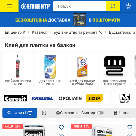
Епіцентр К
Каталог
Будівництво та ремонт 🔨
Будматеріали
Клей для плитки на балкон
КЛЕЙ ДЛЯ ПЛИТКИ
ДЛЯ ЗОВНІШНІХ
КЛЕЙ ДЛЯ ПЛИТКИ
ДЛЯ ПЛИТКИ ПІД
БІЛИЙ
РОБІТ
ТЕРМОСТІЙКИЙ
ТЕПЛУ ПІДЛОГУ
Фільтри (1)
Самовивіз:
Сьогодні
Ціна