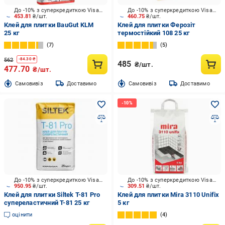
До -10% з суперкредиткою Visa Вигода
До -10% з суперкредиткою Visa Вигода
453.81
₴/шт.
460.75
₴/шт.
Клей для плитки BauGut KLM
Клей для плитки Ферозіт
25 кг
термостійкий 108 25 кг
7
5
562
-
84.30
₴
485
₴/шт.
477.70
₴/шт.
Cамовивіз
Доставимо
Cамовивіз
Доставимо
До -10% з суперкредиткою Visa Вигода
До -10% з суперкредиткою Visa Вигода
950.95
₴/шт.
309.51
₴/шт.
Клей для плитки Siltek T-81 Pro
Клей для плитки Mira 3110 Unifix
супереластичний T-81 25 кг
5 кг
оцінити
4