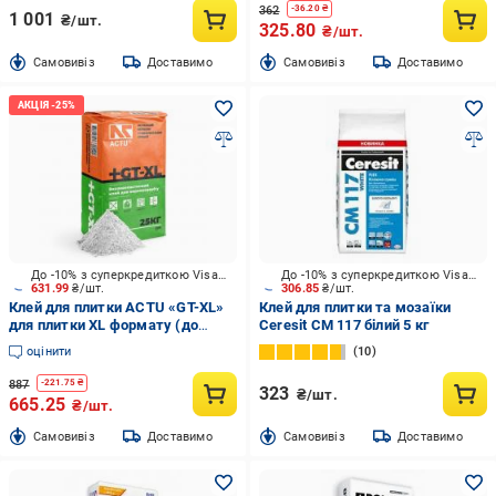
362
-
36.20
₴
1 001
₴/шт.
325.80
₴/шт.
Cамовивіз
Доставимо
Cамовивіз
Доставимо
До -10% з суперкредиткою Visa Вигода
До -10% з суперкредиткою Visa Вигода
631.99
₴/шт.
306.85
₴/шт.
Клей для плитки ACTU «GT-XL»
Клей для плитки та мозаїки
для плитки XL формату (до
Ceresit CM 117 білий 5 кг
180x180 см), Еластичний 25 кг
оцінити
10
887
-
221.75
₴
323
₴/шт.
665.25
₴/шт.
Cамовивіз
Доставимо
Cамовивіз
Доставимо