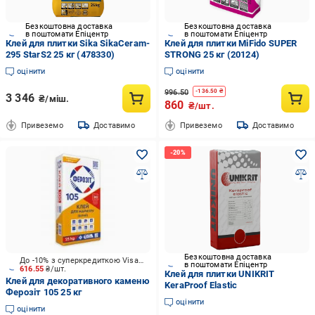
Безкоштовна доставка
Безкоштовна доставка
в поштомати Епіцентр
в поштомати Епіцентр
Клей для плитки Sika SikaCeram-
Клей для плитки MiFido SUPER
295 StarS2 25 кг (478330)
STRONG 25 кг (20124)
оцінити
оцінити
996.50
-
136.50
₴
3 346
₴/міш.
860
₴/шт.
Привеземо
Доставимо
Привеземо
Доставимо
Безкоштовна доставка
До -10% з суперкредиткою Visa Вигода
в поштомати Епіцентр
616.55
₴/шт.
Клей для плитки UNIKRIT
Клей для декоративного каменю
KeraProof Elastic
Ферозіт 105 25 кг
оцінити
оцінити