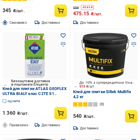
C2TES1 5 кг
559
-
83.85
₴
345
₴/шт.
475.15
₴/шт.
Cамовивіз
Доставимо
Доставимо
Безкоштовна доставка
До -10% з суперкредиткою Visa Вигода
в поштомати Епіцентр
513
₴/шт.
Клей для плитки ATLAS GEOFLEX
Клей для плитки Siltek Multifix
ULTRA BIALY клас C2TE S1
4,2 кг
високоеластичний гелевий 2-15
оцінити
мм 25 кг Білий (000108854)
2
1 360
₴/шт.
540
₴/шт.
Привеземо
Доставимо
Доставимо