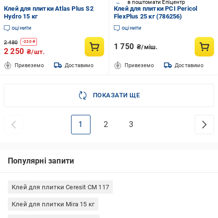
в поштомати Епіцентр
Клей для плитки Atlas Plus S2
Клей для плитки PCI Pericol
Hydro 15 кг
FlexPlus 25 кг (786256)
оцінити
оцінити
2 480
-
230
₴
1 750
₴/міш.
2 250
₴/шт.
Привеземо
Доставимо
Привеземо
Доставимо
ПОКАЗАТИ ЩЕ
1
2
3
Популярні запити
Клей для плитки Ceresit СМ 117
Клей для плитки Mira 15 кг