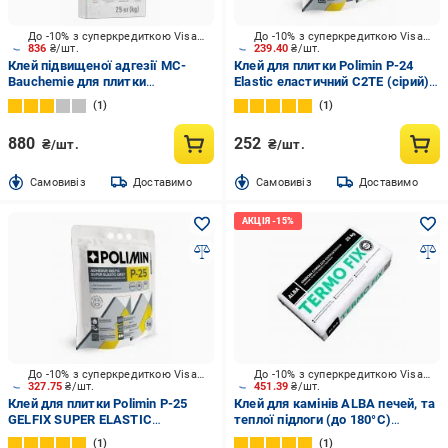
До -10% з суперкредиткою Visa Вигода
До -10% з суперкредиткою Visa Вигода
836
₴/шт.
239.40
₴/шт.
Клей підвищеної адгезії MC-
Клей для плитки Polimin P-24
Bauchemie для плитки
Elastic еластичний C2TE (сірий)
високоеластичний М7 ExtraFlex
5 кг
1
1
25 кг
880
252
₴/шт.
₴/шт.
Cамовивіз
Доставимо
Cамовивіз
Доставимо
До -10% з суперкредиткою Visa Вигода
До -10% з суперкредиткою Visa Вигода
327.75
₴/шт.
451.39
₴/шт.
Клей для плитки Polimin P-25
Клей для камінів ALBA печей, та
GELFIX SUPER ELASTIC
теплої підлоги (до 180°C)
високоеластичний гелевий
«TERMO FIX» C1T 25 кг
1
1