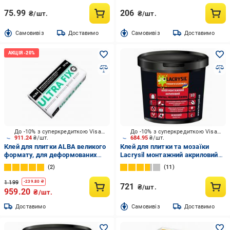
75.99
206
₴/шт.
₴/шт.
Cамовивіз
Доставимо
Cамовивіз
Доставимо
До -10% з суперкредиткою Visa Вигода
До -10% з суперкредиткою Visa Вигода
911.24
₴/шт.
684.95
₴/шт.
Клей для плитки ALBA великого
Клей для плитки та мозаїки
формату, для деформованих
Lacrysil монтажний акриловий
поверхонь «ULTRA FIX» C2TE S1
8 кг
2
11
25 кг
1 199
-
239.80
₴
721
₴/шт.
959.20
₴/шт.
Доставимо
Cамовивіз
Доставимо