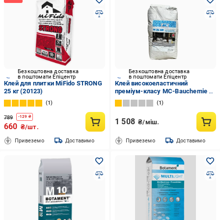
Безкоштовна доставка
Безкоштовна доставка
в поштомати Епіцентр
в поштомати Епіцентр
Клей для плитки MiFido STRONG
Клей високоеластичний
25 кг (20123)
преміум-класу MC-Bauchemie M
21 С2 TE S1 HP 20 кг
1
1
789
-
129
₴
1 508
₴/міш.
660
₴/шт.
Привеземо
Доставимо
Привеземо
Доставимо