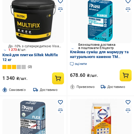
Безкоштовна доставка
До -10% з суперкредиткою Visa Вигода
в поштомати Епіцентр
1 273
₴/шт.
Клейова суміш для мармуру та
Клей для плитки Siltek Multifix
натурального каменю ТМ
12 кг
Поліпласт ПП-015 BLANCO 25 кг
оцінити
2
678.60
₴/шт.
1 340
₴/шт.
Привеземо
Доставимо
Cамовивіз
Доставимо