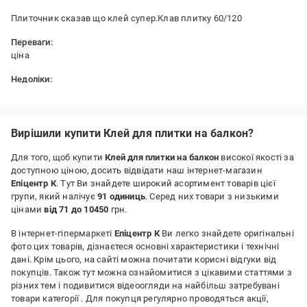
Плиточник сказав що клей супер.Клав плитку 60/120
Переваги:
ціна
Недоліки:
не побачив
Вирішили купити Клей для плитки на балкон?
Для того, щоб купити
Клей для плитки на балкон
високої якості за
доступною ціною, досить відвідати наш інтернет-магазин
Епіцентр К
. Тут Ви знайдете широкий асортимент товарів цієї
групи, який налічує
91 одиниць
. Серед них товари з низькими
цінами
від 71 до 10450
грн.
В інтернет-гіпермаркеті
Епіцентр К
Ви легко знайдете оригінальні
фото цих товарів, дізнаєтеся основні характеристики і технічні
дані. Крім цього, на сайті можна почитати корисні відгуки від
покупців. Також тут можна ознайомитися з цікавими статтями з
різних тем і подивитися відеоогляди на найбільш затребувані
товари категорії
. Для покупця регулярно проводяться акції,