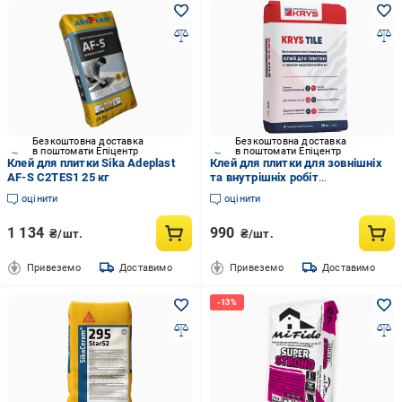
Безкоштовна доставка
Безкоштовна доставка
в поштомати Епіцентр
в поштомати Епіцентр
Клей для плитки Sika Adeplast
Клей для плитки для зовнішніх
AF-S C2TES1 25 кг
та внутрішніх робіт
високоеластичний
оцінити
оцінити
морозостійкий KRYS Tile 25 кг
(30710338)
1 134
990
₴/шт.
₴/шт.
Привеземо
Доставимо
Привеземо
Доставимо