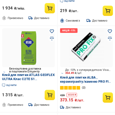
оцінити
1 934
₴/міш.
219
₴/шт.
Привеземо
Доставимо
Cамовивіз
Доставимо
Безкоштовна доставка
До -10% з суперкредиткою Visa Вигода
в поштомати Епіцентр
354.49
₴/шт.
Клей для плитки ATLAS GEOFLEX
Клей для плитки ALBA ,
ULTRA Клас C2TE S1
керамограніту/каменю PRO FIX
високоеластичний/
оцінити
25 кг
деформівний/гелевий 2-15 мм
2
25 кг (000008981)
1 315
₴/шт.
439
-
65.85
₴
373.15
₴/шт.
Привеземо
Доставимо
Доставимо