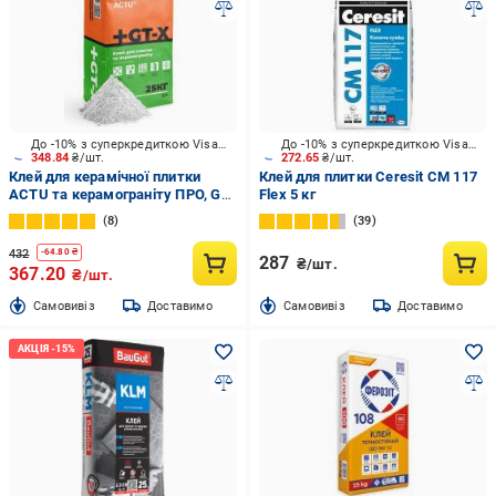
До -10% з суперкредиткою Visa Вигода
До -10% з суперкредиткою Visa Вигода
348.84
₴/шт.
272.65
₴/шт.
Клей для керамічної плитки
Клей для плитки Ceresit CM 117
ACTU та керамограніту ПРО, GT-
Flex 5 кг
X, 25 кг
8
39
432
-
64.80
₴
287
₴/шт.
367.20
₴/шт.
Cамовивіз
Доставимо
Cамовивіз
Доставимо