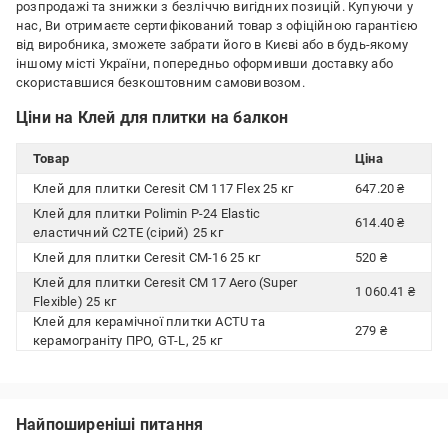
розпродажі та знижки з безліччю вигідних позицій. Купуючи у
нас, Ви отримаєте сертифікований товар з офіційною гарантією
від виробника, зможете забрати його в Києві або в будь-якому
іншому місті України, попередньо оформивши доставку або
скориставшися безкоштовним самовивозом.
Ціни на Клей для плитки на балкон
Товар
Ціна
Клей для плитки Ceresit CM 117 Flex 25 кг
647.20 ₴
Клей для плитки Polimin P-24 Elastic
614.40 ₴
еластичний C2TE (сірий) 25 кг
Клей для плитки Ceresit CM-16 25 кг
520 ₴
Клей для плитки Ceresit CM 17 Aero (Super
1 060.41 ₴
Flexible) 25 кг
Клей для керамічної плитки ACTU та
279 ₴
керамограніту ПРО, GT-L, 25 кг
Найпоширеніші питання