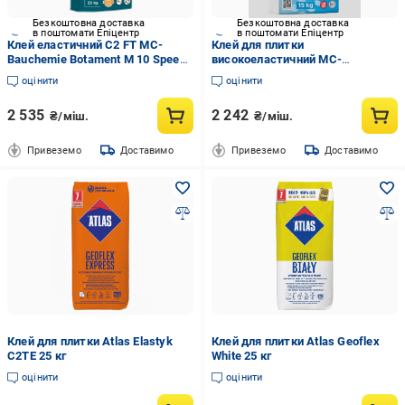
Безкоштовна доставка
Безкоштовна доставка
в поштомати Епіцентр
в поштомати Епіцентр
Клей еластичний C2 FT MC-
Клей для плитки
Bauchemie Botament M 10 Speed
високоеластичний MC-
25 кг
Bauchemie Botament Multilight C2
оцінити
оцінити
TE S1 15 кг
2 535
2 242
₴/міш.
₴/міш.
Привеземо
Доставимо
Привеземо
Доставимо
Клей для плитки Atlas Elastyk
Клей для плитки Atlas Geoflex
C2TE 25 кг
White 25 кг
оцінити
оцінити