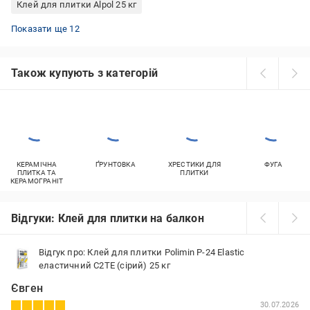
Клей для плитки Alpol 25 кг
Клей для плитки морозостійкий Ферозит
Клей для плитки морозостійкий BauGut
Клей для плитки морозостійкий Mira
Клей для плитки Mapei 25 кг
Клей для плитки морозостійкий Mapei
Клей для плитки морозостійкий Master ®
Клей для плитки морозостійкий Polimin
Клей для керамічної плитки Ceresit
Морозостійкий клей для фасадної плитки
Морозостійкий клей для керамічної плитки
Клей для плитки морозостійкий Cercol
Клей для плитки Master Standard
Показати ще 12
Також купують з категорій
КЕРАМІЧНА
ҐРУНТОВКА
ХРЕСТИКИ ДЛЯ
ФУГА
ПЛИТКА ТА
ПЛИТКИ
КЕРАМОГРАНІТ
Відгуки: Клей для плитки на балкон
Відгук про: Клей для плитки Polimin P-24 Elastic
еластичний C2TE (сірий) 25 кг
Євген
30.07.2026