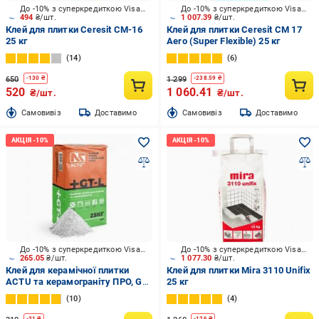
До -10% з суперкредиткою Visa Вигода
До -10% з суперкредиткою Visa Вигода
494
₴/шт.
1 007.39
₴/шт.
Клей для плитки Ceresit CM-16
Клей для плитки Ceresit CM 17
25 кг
Aero (Super Flexible) 25 кг
14
6
650
1 299
-
130
₴
-
238.59
₴
520
1 060.41
₴/шт.
₴/шт.
Cамовивіз
Доставимо
Cамовивіз
Доставимо
До -10% з суперкредиткою Visa Вигода
До -10% з суперкредиткою Visa Вигода
265.05
₴/шт.
1 077.30
₴/шт.
Клей для керамічної плитки
Клей для плитки Mira 3110 Unifix
ACTU та керамограніту ПРО, GT-
25 кг
L, 25 кг
10
4
-
31
₴
-
126
₴