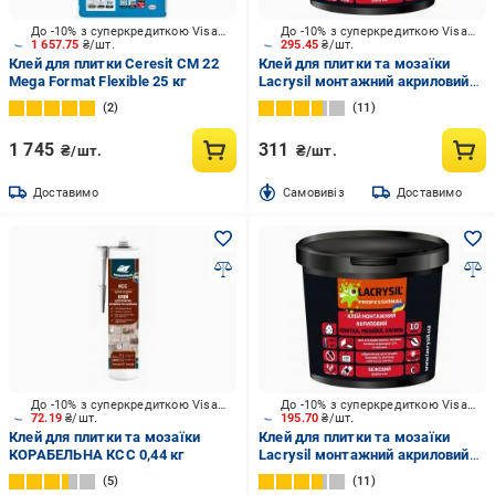
До -10% з суперкредиткою Visa Вигода
До -10% з суперкредиткою Visa Вигода
1 657.75
₴/шт.
295.45
₴/шт.
Клей для плитки Ceresit CM 22
Клей для плитки та мозаїки
Mega Format Flexible 25 кг
Lacrysil монтажний акриловий
3 кг
2
11
1 745
311
₴/шт.
₴/шт.
Доставимо
Cамовивіз
Доставимо
До -10% з суперкредиткою Visa Вигода
До -10% з суперкредиткою Visa Вигода
72.19
₴/шт.
195.70
₴/шт.
Клей для плитки та мозаїки
Клей для плитки та мозаїки
КОРАБЕЛЬНА КСС 0,44 кг
Lacrysil монтажний акриловий
1,5 кг
5
11