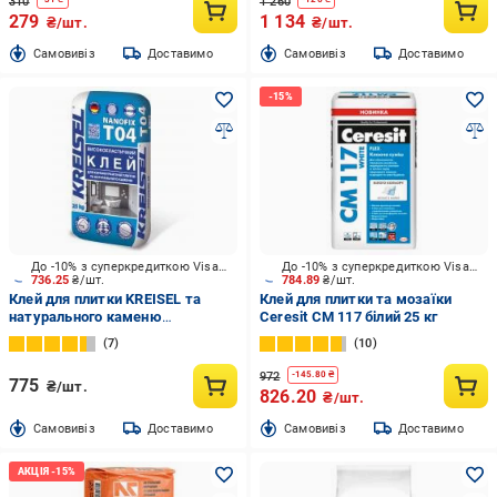
310
1 260
279
1 134
₴/шт.
₴/шт.
Cамовивіз
Доставимо
Cамовивіз
Доставимо
До -10% з суперкредиткою Visa Вигода
До -10% з суперкредиткою Visa Вигода
736.25
₴/шт.
784.89
₴/шт.
Клей для плитки KREISEL та
Клей для плитки та мозаїки
натурального каменю
Ceresit CM 117 білий 25 кг
високоеластичний NANOFIX T04
7
10
25 кг
972
-
145.80
₴
775
₴/шт.
826.20
₴/шт.
Cамовивіз
Доставимо
Cамовивіз
Доставимо