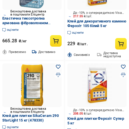
Безкоштовна доставка
До -10% з суперкредиткою Visa Вигода
в поштомати Епіцентр
217.55
₴/шт.
Еластична тиксотропна
Клей для декоративного каменю
армована фіброволокном
Ферозіт 105 білий 5 кг
клейова суміш ТМ Поліпласт
оцінити
ПП-019 FLEX 25 кг
оцінити
665.28
₴/кг
229
₴/шт.
Привеземо
Доставимо
Доставка
Cамовивіз
недоступна
Безкоштовна доставка
До -10% з суперкредиткою Visa Вигода
в поштомати Епіцентр
208.05
₴/шт.
Клей для плитки SikaCeram 290
Клей для плитки Ферозіт Супер
StarLight 15 кг (478330)
5 кг
оцінити