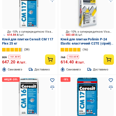
До -10% з суперкредиткою Visa Вигода
До -10% з суперкредиткою Visa Вигода
614.84
₴/шт.
583.68
₴/шт.
Клей для плитки Ceresit CM 117
Клей для плитки Polimin P-24
Flex 25 кг
Elastic еластичний C2TE (сірий)
25 кг
39
16
809
768
-
161.80
₴
-
153.60
₴
647.20
614.40
₴/шт.
₴/шт.
Cамовивіз
Доставимо
Cамовивіз
Доставимо