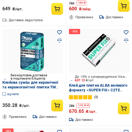
750
-
150
₴
649
600
₴/шт.
₴/міш.
Привеземо
Доставимо
Доставка недоступна
Безкоштовна доставка
До -10% з суперкредиткою Visa Вигода
в поштомати Епіцентр
637.12
₴/шт.
Клейова суміш для керамічної
Клей для плитки ALBA великого
та керамоганітної плитки ТМ
формату «SUPER FIX» C2TE
Поліпласт ПП-011 Gres 25 кг
оцінити
25 кг
2
350.28
₴/шт.
789
-
118.35
₴
670.65
₴/шт.
Привеземо
Доставимо
Доставимо