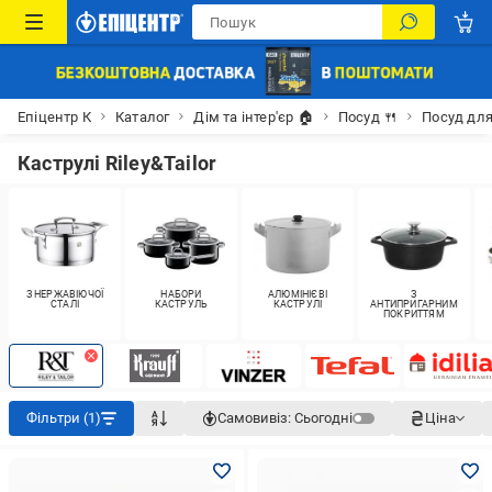
Епіцентр К
Каталог
Дім та інтер'єр 🏠
Посуд 🍴
Посуд для
Каструлі Riley&Tailor
З НЕРЖАВІЮЧОЇ
НАБОРИ
АЛЮМІНІЄВІ
З
СТАЛІ
КАСТРУЛЬ
КАСТРУЛІ
АНТИПРИГАРНИМ
ПОКРИТТЯМ
Фільтри (1)
Самовивіз:
Сьогодні
Ціна