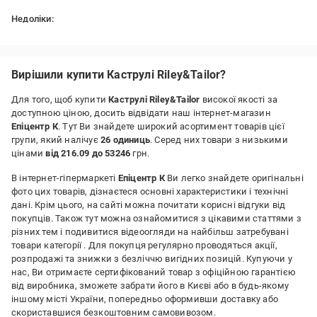
Недоліки:
На всіх кришках зявилася ржавчина в місці кріплення кришки,
це відбулося майже з коробки
Вирішили купити Каструлі Riley&Tailor?
Для того, щоб купити
Каструлі Riley&Tailor
високої якості за
доступною ціною, досить відвідати наш інтернет-магазин
Епіцентр К
. Тут Ви знайдете широкий асортимент товарів цієї
групи, який налічує
26 одиниць
. Серед них товари з низькими
цінами
від 216.09 до 53246
грн.
В інтернет-гіпермаркеті
Епіцентр К
Ви легко знайдете оригінальні
фото цих товарів, дізнаєтеся основні характеристики і технічні
дані. Крім цього, на сайті можна почитати корисні відгуки від
покупців. Також тут можна ознайомитися з цікавими статтями з
різних тем і подивитися відеоогляди на найбільш затребувані
товари категорії
. Для покупця регулярно проводяться акції,
розпродажі та знижки з безліччю вигідних позицій. Купуючи у
нас, Ви отримаєте сертифікований товар з офіційною гарантією
від виробника, зможете забрати його в Києві або в будь-якому
іншому місті України, попередньо оформивши доставку або
скориставшися безкоштовним самовивозом.