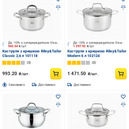
До -10% з суперкредиткою Visa Вигода
До -10% з суперкредиткою Visa Вигода
943.54
₴/шт.
1 397.92
₴/шт.
Каструля з кришкою Riley&Tailor
Каструля з кришкою Riley&Tailor
Classic 2,6 л 101118
Modern 6 л 102124
3
2
993.20
1 471.50
₴/шт.
₴/шт.
Cамовивіз
Доставимо
Доставимо