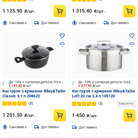
1 125.90
1 315.40
₴/шт.
₴/шт.
Cамовивіз
Доставимо
Cамовивіз
Доставимо
До -10% з суперкредиткою Visa Вигода
До -10% з суперкредиткою Visa Вигода
1 141.42
₴/шт.
1 377.50
₴/шт.
Каструля з кришкою Riley&Tailor
Каструля з кришкою Riley&Tailor
Classic 3,1 л 208622
Loft 20 см 3,4 л 105120
2
2
5 варіантів
1 201.50
1 450
₴/шт.
₴/шт.
Cамовивіз
Доставимо
Доставимо