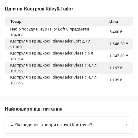
Ціни на Каструлі Riley&Tailor
Товар
Ціна
Набір посуду Riley&Tailor Loft 8 предметів
5 400 ₴
104308
Каструля з кришкою Riley&Tailor Loft 2,7 л
1 546.20 ₴
210620
Каструля з кришкою Riley&Tailor Classic 6 л
1 347.30 ₴
101124
Каструля з кришкою Riley&Tailor Classic 4,7 л
1 197 ₴
101122
Каструля з кришкою Riley&Tailor Classic 4,7 л
1 139 ₴
103122
Найпоширеніші питання
→ Які недорогі товари в групі Каструлі?