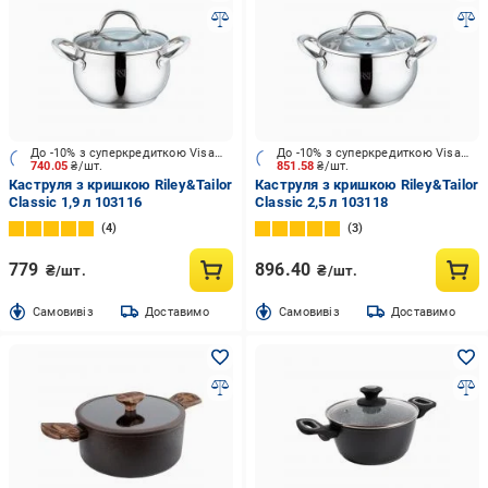
До -10% з суперкредиткою Visa Вигода
До -10% з суперкредиткою Visa Вигода
740.05
₴/шт.
851.58
₴/шт.
Каструля з кришкою Riley&Tailor
Каструля з кришкою Riley&Tailor
Classic 1,9 л 103116
Classic 2,5 л 103118
4
3
779
896.40
₴/шт.
₴/шт.
Cамовивіз
Доставимо
Cамовивіз
Доставимо