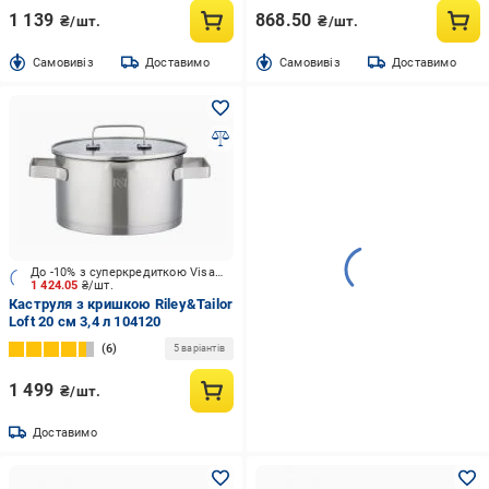
1 139
868.50
₴/шт.
₴/шт.
Cамовивіз
Доставимо
Cамовивіз
Доставимо
До -10% з суперкредиткою Visa Вигода
1 424.05
₴/шт.
Каструля з кришкою Riley&Tailor
Loft 20 см 3,4 л 104120
6
5 варіантів
1 499
₴/шт.
Доставимо