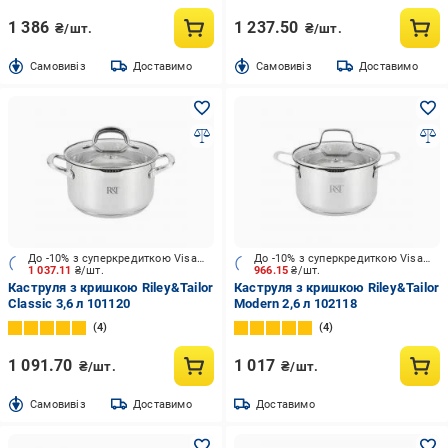
1 386
1 237.50
₴/шт.
₴/шт.
Cамовивіз
Доставимо
Cамовивіз
Доставимо
До -10% з суперкредиткою Visa Вигода
До -10% з суперкредиткою Visa Вигода
1 037.11
₴/шт.
966.15
₴/шт.
Каструля з кришкою Riley&Tailor
Каструля з кришкою Riley&Tailor
Classic 3,6 л 101120
Modern 2,6 л 102118
4
4
1 091.70
1 017
₴/шт.
₴/шт.
Cамовивіз
Доставимо
Доставимо