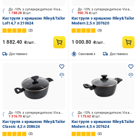
До -10% з суперкредиткою Visa Вигода
До -10% з суперкредиткою Visa Вигода
1 788.28
₴/шт.
950.76
₴/шт.
Каструля з кришкою Riley&Tailor
Каструля з кришкою Riley&Tailor
Loft 4,7 л 210624
Modern 2,5 л 207620
2
3
1 882.40
1 000.80
₴/шт.
₴/шт.
Доставимо
Cамовивіз
Доставимо
До -10% з суперкредиткою Visa Вигода
До -10% з суперкредиткою Visa Вигода
1 316.70
₴/шт.
1 175.62
₴/шт.
Каструля з кришкою Riley&Tailor
Каструля з кришкою Riley&Tailor
Classic 4,2 л 208624
Modern 4,5 л 207624
2
2