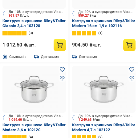
До -10% з суперкредиткою Visa Вигода
До -10% з суперкредиткою Visa Вигода
961.87
₴/шт.
859.27
₴/шт.
Каструля з кришкою Riley&Tailor
Каструля з кришкою Riley&Tailor
Classic 3,4 л 103120
Modern 16 см 1,9 л 102116
3
1
1 012.50
904.50
₴/шт.
₴/шт.
Cамовивіз
Доставимо
Доставимо
До -10% з суперкредиткою Visa Вигода
До -10% з суперкредиткою Visa Вигода
1 069.60
₴/шт.
1 249.63
₴/шт.
Каструля з кришкою Riley&Tailor
Каструля з кришкою Riley&Tailor
Modern 3,6 л 102120
Modern 4,7 л 102122
4
2