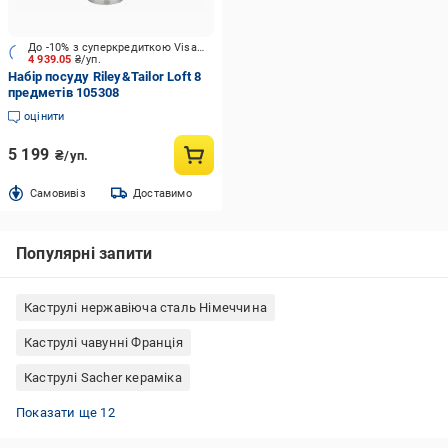
До -10% з суперкредиткою Visa Вигода
4 939.05
₴/уп.
Набір посуду Riley&Tailor Loft 8
предметів 105308
оцінити
5 199
₴/уп.
Cамовивіз
Доставимо
Популярні запити
Каструлі нержавіюча сталь Німеччина
Каструлі чавунні Франція
Каструлі Sacher кераміка
Турецькі каструлі з нержавійки
Набори каструль Interos
Набори каструль Krauff
Набори каструль Maxmark
Каструлі Rondell нержавіюча сталь
Набір каструль Rondell
Каструлі нержавіюча сталь Китай
Керамічні каструлі для газових плит
Набори каструль Edenberg
Алюмінієві каструлі з антипригарним покриттям
Каструлі емальовані Сербія
Набор каструль з нержавіючої сталі
Показати ще 12