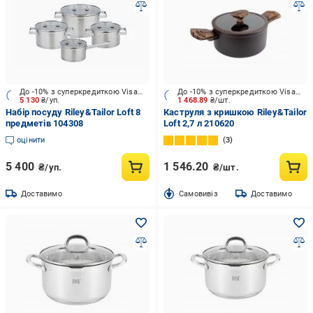
До -10% з суперкредиткою Visa Вигода
До -10% з суперкредиткою Visa Вигода
5 130
₴/уп.
1 468.89
₴/шт.
Набір посуду Riley&Tailor Loft 8
Каструля з кришкою Riley&Tailor
предметів 104308
Loft 2,7 л 210620
оцінити
3
5 400
1 546.20
₴/уп.
₴/шт.
Доставимо
Cамовивіз
Доставимо