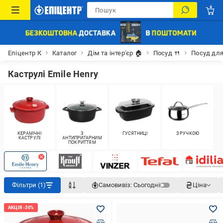
Епіцентр К
Каталог
Дім та інтер'єр 🏠
Посуд 🍴
Посуд для
Каструлі Emile Henry
КЕРАМІЧНІ
З
ГУСЯТНИЦІ
З РУЧКОЮ
КАСТРУЛІ
АНТИПРИГАРНИМ
ПОКРИТТЯМ
Фільтри (1)
Самовивіз:
Сьогодні
Ціна