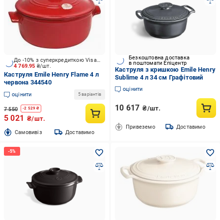
Безкоштовна доставка
До -10% з суперкредиткою Visa Вигода
в поштомати Епіцентр
4 769.95
₴/шт.
Каструля з кришкою Emile Henry
Каструля Emile Henry Flame 4 л
Sublime 4 л 34 см Графітовий
червона 344540
оцінити
оцінити
5 варіантів
10 617
₴/шт.
7 550
-
2 529
₴
5 021
₴/шт.
Привеземо
Доставимо
Cамовивіз
Доставимо