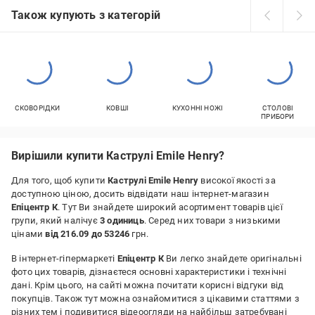
Також купують з категорій
СКОВОРІДКИ
КОВШІ
КУХОННІ НОЖІ
СТОЛОВІ
ПРИБОРИ
Вирішили купити Каструлі Emile Henry?
Для того, щоб купити
Каструлі Emile Henry
високої якості за
доступною ціною, досить відвідати наш інтернет-магазин
Епіцентр К
. Тут Ви знайдете широкий асортимент товарів цієї
групи, який налічує
3 одиниць
. Серед них товари з низькими
цінами
від 216.09 до 53246
грн.
В інтернет-гіпермаркеті
Епіцентр К
Ви легко знайдете оригінальні
фото цих товарів, дізнаєтеся основні характеристики і технічні
дані. Крім цього, на сайті можна почитати корисні відгуки від
покупців. Також тут можна ознайомитися з цікавими статтями з
різних тем і подивитися відеоогляди на найбільш затребувані