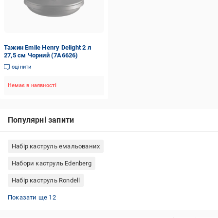
Тажин Emile Henry Delight 2 л
27,5 см Чорний (7A6626)
оцінити
Немає в наявності
Популярні запити
Набір каструль емальованих
Набори каструль Edenberg
Набір каструль Rondell
Керамічні каструлі для газових плит
Набори каструль Maxmark
Набори каструль Interos
Набір каструль Tefal
Каструлі Sacher кераміка
Чавунна каструля з кришкою
Каструлі емальовані Сербія
Каструлі нержавіюча сталь Китай
Каструлі чавунні Франція
Каструлі Simax скло
Набори каструль Krauff
Каструлі нержавіюча сталь Німеччина
Показати ще 12