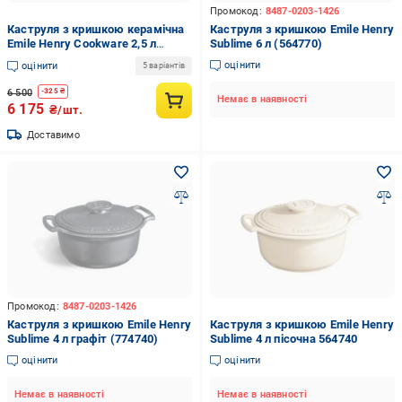
Промокод:
8487-0203-1426
Каструля з кришкою керамічна
Каструля з кришкою Emile Henry
Emile Henry Cookware 2,5 л
Sublime 6 л (564770)
Чорний (794525)
оцінити
оцінити
5 варіантів
6 500
-
325
₴
Немає в наявності
6 175
₴/шт.
Доставимо
Промокод:
8487-0203-1426
Каструля з кришкою Emile Henry
Каструля з кришкою Emile Henry
Sublime 4 л графіт (774740)
Sublime 4 л пісочна 564740
оцінити
оцінити
Немає в наявності
Немає в наявності