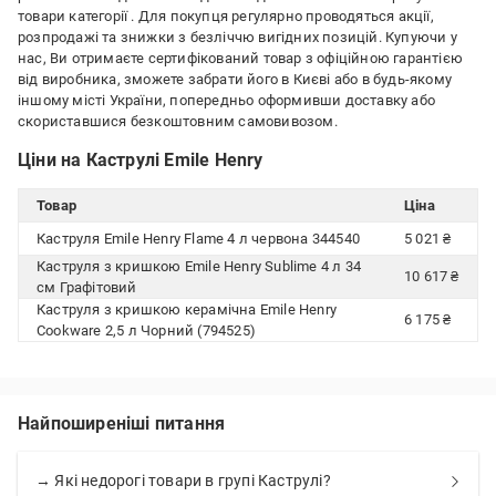
товари категорії
. Для покупця регулярно проводяться акції,
розпродажі та знижки з безліччю вигідних позицій. Купуючи у
нас, Ви отримаєте сертифікований товар з офіційною гарантією
від виробника, зможете забрати його в Києві або в будь-якому
іншому місті України, попередньо оформивши доставку або
скориставшися безкоштовним самовивозом.
Ціни на Каструлі Emile Henry
Товар
Ціна
Каструля Emile Henry Flame 4 л червона 344540
5 021 ₴
Каструля з кришкою Emile Henry Sublime 4 л 34
10 617 ₴
см Графітовий
Каструля з кришкою керамічна Emile Henry
6 175 ₴
Cookware 2,5 л Чорний (794525)
Найпоширеніші питання
→ Які недорогі товари в групі Каструлі?