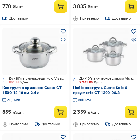
770
3 835
₴/шт.
₴/шт.
Доставимо
Привеземо
Доставимо
До -10% з суперкредиткою Visa Вигода
До -10% з суперкредиткою Visa Вигода
840.75
₴/шт.
2 241.05
₴/шт.
Каструля з кришкою Gusto GT-
Набір каструль Gusto Solo 6
1500-18 18 см 2,4 л
предметів GT-1300-06/3
оцінити
оцінити
885
2 359
₴/шт.
₴/шт.
Привеземо
Доставимо
Привеземо
Доставимо