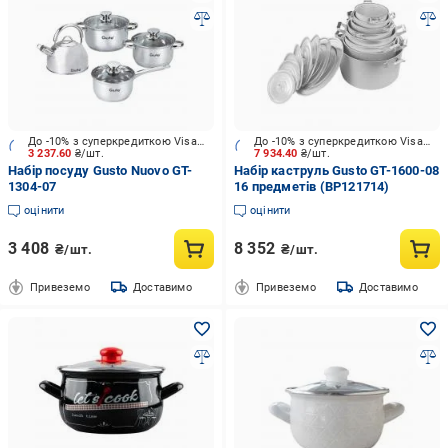
До -10% з суперкредиткою Visa Вигода
До -10% з суперкредиткою Visa Вигода
3 237.60
₴/шт.
7 934.40
₴/шт.
Набір посуду Gusto Nuovo GT-
Набір каструль Gusto GT-1600-08
1304-07
16 предметів (BP121714)
оцінити
оцінити
3 408
8 352
₴/шт.
₴/шт.
Привеземо
Доставимо
Привеземо
Доставимо