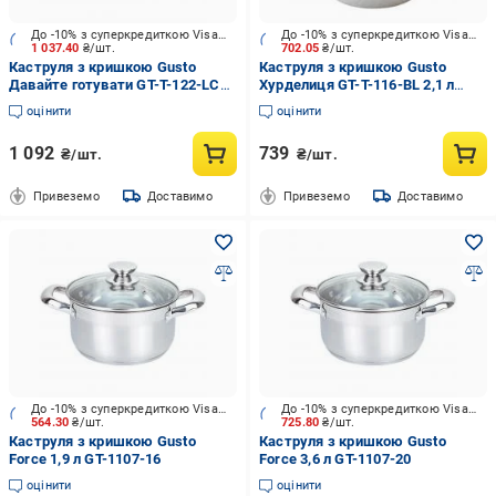
До -10% з суперкредиткою Visa Вигода
До -10% з суперкредиткою Visa Вигода
1 037.40
₴/шт.
702.05
₴/шт.
Каструля з кришкою Gusto
Каструля з кришкою Gusto
Давайте готувати GT-T-122-LCB
Хурделиця GT-T-116-BL 2,1 л
22 см 5,1 л (BP117499)
(BP121406)
оцінити
оцінити
1 092
739
₴/шт.
₴/шт.
Привеземо
Доставимо
Привеземо
Доставимо
До -10% з суперкредиткою Visa Вигода
До -10% з суперкредиткою Visa Вигода
564.30
₴/шт.
725.80
₴/шт.
Каструля з кришкою Gusto
Каструля з кришкою Gusto
Force 1,9 л GT-1107-16
Force 3,6 л GT-1107-20
оцінити
оцінити