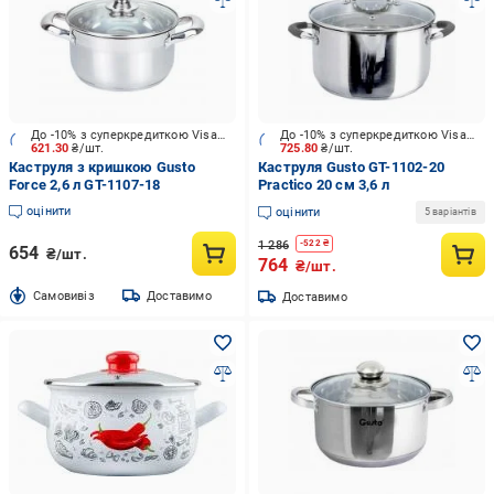
До -10% з суперкредиткою Visa Вигода
До -10% з суперкредиткою Visa Вигода
621.30
₴/шт.
725.80
₴/шт.
Каструля з кришкою Gusto
Каструля Gusto GT-1102-20
Force 2,6 л GT-1107-18
Practico 20 см 3,6 л
оцінити
оцінити
5 варіантів
1 286
-
522
₴
654
₴/шт.
764
₴/шт.
Cамовивіз
Доставимо
Доставимо