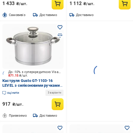
1 433
1 112
₴/шт.
₴/шт.
Cамовивіз
Доставимо
Доставимо
До -10% з суперкредиткою Visa Вигода
871.15
₴/шт.
Каструля Gusto GT-1103-16
LEVEL з силіконовими ручками
16 см 1,9 л
оцінити
3 варіанти
917
₴/шт.
Привеземо
Доставимо