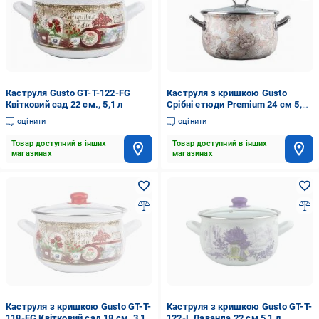
Каструля Gusto GT-T-122-FG
Каструля з кришкою Gusto
Квітковий сад 22 см., 5,1 л
Срібні етюди Premium 24 см 5,7
л GT-T-124-SE (BP117686)
оцінити
оцінити
Товар доступний в інших
Товар доступний в інших
магазинах
магазинах
Каструля з кришкою Gusto GT-T-
Каструля з кришкою Gusto GT-T-
118-FG Квітковий сад 18 см, 3,1
122-L Лаванда 22 см 5,1 л