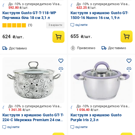
До -10% з суперкредиткою Visa Вигода
До -10% з суперкредиткою Visa Вигода
592.80
₴/шт.
622.25
₴/шт.
Каструля Gusto GT-T-118-WP
Каструля з кришкою Gusto GT-
Перчинка біла 18 см 3,1 л
1500-16 Nuovo 16 см, 1,9 л
оцінити
1
3 варіанти
655
624
₴/шт.
₴/шт.
Привеземо
Доставимо
Доставимо
До -10% з суперкредиткою Visa Вигода
До -10% з суперкредиткою Visa Вигода
1 361.35
₴/шт.
1 056.40
₴/шт.
Каструля з кришкою Gusto GT-T-
Каструля з кришкою Gusto
224-С Мережка Premium 24 см
Purple Iris 2,3 л
5,7 л
оцінити
оцінити