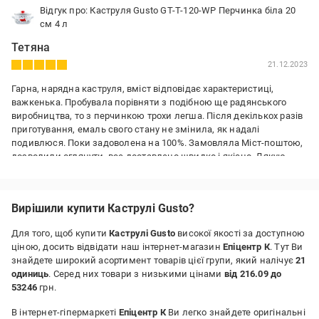
Відгук про: Каструля Gusto GT-T-120-WP Перчинка біла 20
см 4 л
Тетяна
21.12.2023
Гарна, нарядна каструля, вміст відповідає характеристиці,
важкенька. Пробувала порівняти з подібною ще радянського
виробництва, то з перчинкою трохи легша. Після декількох разів
приготування, емаль свого стану не змінила, як надалі
подивлюся. Поки задоволена на 100%. Замовляла Міст-поштою,
дозволили оглянути, все доставлено швидко і якісно. Дякую
Переваги:
Приємна ціна, добра якість
Вирішили купити Каструлі Gusto?
Недоліки:
Поки не має
Для того, щоб купити
Каструлі Gusto
високої якості за доступною
ціною, досить відвідати наш інтернет-магазин
Епіцентр К
. Тут Ви
знайдете широкий асортимент товарів цієї групи, який налічує
21
одиниць
. Серед них товари з низькими цінами
від 216.09 до
53246
грн.
В інтернет-гіпермаркеті
Епіцентр К
Ви легко знайдете оригінальні