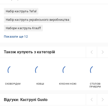
Набір каструль Tefal
Набір каструль українського виробництва
Набори каструль Krauff
Каструлі Simax скло
Каструлі чавунні Франція
Набори каструль Interos
Набір каструль емальованих
Каструлі нержавіюча сталь Німеччина
Набори каструль Maxmark
Керамічні каструлі для газових плит
Каструлі Rondell нержавіюча сталь
Каструлі Sacher кераміка
Каструлі нержавіюча сталь Китай
Набір каструль Rondell
Набори каструль Edenberg
Показати ще 12
Також купують з категорій
СКОВОРІДКИ
КОВШІ
КУХОННІ НОЖІ
СТОЛОВІ
ПРИБОРИ
Відгуки: Каструлі Gusto