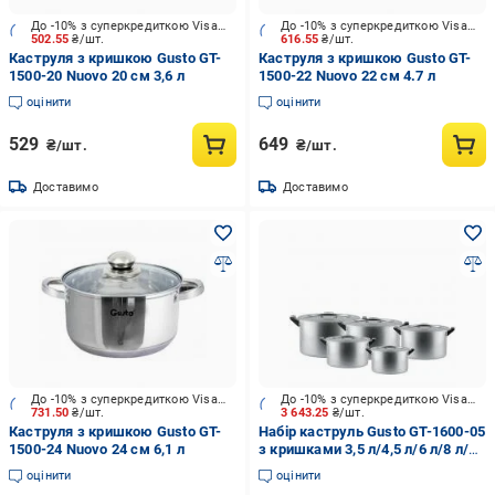
До -10% з суперкредиткою Visa Вигода
До -10% з суперкредиткою Visa Вигода
502.55
₴/шт.
616.55
₴/шт.
Каструля з кришкою Gusto GT-
Каструля з кришкою Gusto GT-
1500-20 Nuovo 20 см 3,6 л
1500-22 Nuovo 22 см 4.7 л
оцінити
оцінити
529
649
₴/шт.
₴/шт.
Доставимо
Доставимо
До -10% з суперкредиткою Visa Вигода
До -10% з суперкредиткою Visa Вигода
731.50
₴/шт.
3 643.25
₴/шт.
Каструля з кришкою Gusto GT-
Набір каструль Gusto GT-1600-05
1500-24 Nuovo 24 см 6,1 л
з кришками 3,5 л/4,5 л/6 л/8 л/10
л (BP121716)
оцінити
оцінити