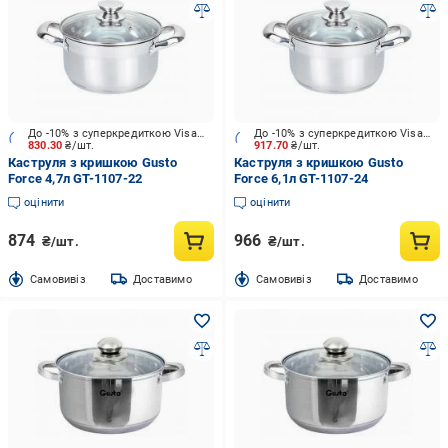
До -10% з суперкредиткою Visa Вигода
До -10% з суперкредиткою Visa Вигода
830.30
₴/шт.
917.70
₴/шт.
Каструля з кришкою Gusto
Каструля з кришкою Gusto
Force 4,7л GT-1107-22
Force 6,1л GT-1107-24
оцінити
оцінити
874
966
₴/шт.
₴/шт.
Cамовивіз
Доставимо
Cамовивіз
Доставимо