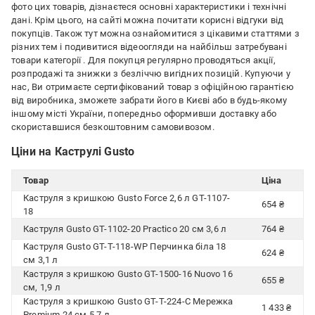
фото цих товарів, дізнаєтеся основні характеристики і технічні
дані. Крім цього, на сайті можна почитати корисні відгуки від
покупців. Також тут можна ознайомитися з цікавими статтями з
різних тем і подивитися відеоогляди на найбільш затребувані
товари категорії
. Для покупця регулярно проводяться акції,
розпродажі та знижки з безліччю вигідних позицій. Купуючи у
нас, Ви отримаєте сертифікований товар з офіційною гарантією
від виробника, зможете забрати його в Києві або в будь-якому
іншому місті України, попередньо оформивши доставку або
скориставшися безкоштовним самовивозом.
Ціни на Каструлі Gusto
Товар
Ціна
Каструля з кришкою Gusto Force 2,6 л GT-1107-
654 ₴
18
Каструля Gusto GT-1102-20 Practico 20 см 3,6 л
764 ₴
Каструля Gusto GT-T-118-WP Перчинка біла 18
624 ₴
см 3,1 л
Каструля з кришкою Gusto GT-1500-16 Nuovo 16
655 ₴
см, 1,9 л
Каструля з кришкою Gusto GT-T-224-С Мережка
1 433 ₴
Premium 24 см 5,7 л