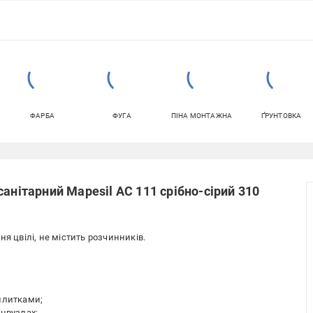
ФАРБА
ФУГА
ПІНА МОНТАЖНА
ҐРУНТОВКА
анітарний Mapesil AC 111 срібно-сірий 310
я цвілі, не містить розчинників.
плитками;
анвузлах;