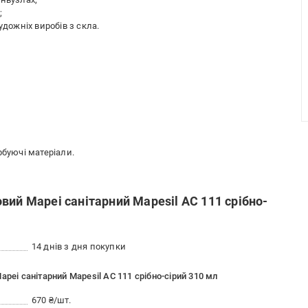
;
удожніх виробів з скла.
рбуючі матеріали.
вий Mapei санітарний Mapesil AC 111 срібно-
14 днів з дня покупки
pei санітарний Mapesil AC 111 срібно-сірий 310 мл
670 ₴/шт.