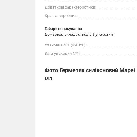
Додаткові характеристики:
Країна-виробник:
Габарити пакування
Цей товар складається з 1 упаковки
Упаковка №1 (ВхШхГ):
Вага упаковки №1:
Фото Герметик силіконовий Mapei с
мл