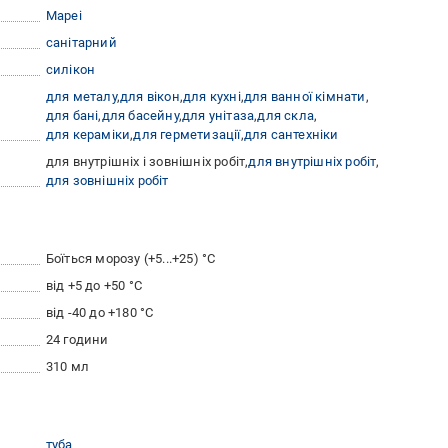
Mapei
санітарний
силікон
для металу
для вікон
для кухні
для ванної кімнати
для бані
для басейну
для унітаза
для скла
для кераміки
для герметизації
для сантехніки
для внутрішніх і зовнішніх робіт
для внутрішніх робіт
для зовнішніх робіт
Боїться морозу (+5...+25) °C
від +5 до +50 °С
від -40 до +180 °C
24 години
310 мл
туба