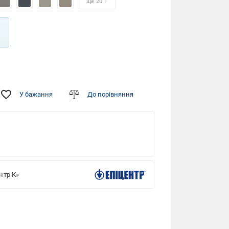
ще 20
У бажання
До порівняння
нтр К»