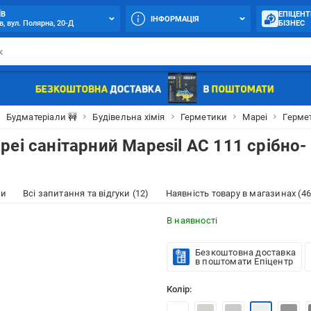
ЇВ
ЕПІЦЕНТ
ІНФОРМАЦІЯ
в, вул. Полярна, 20-Д
БІЗНЕС
Будматеріали 🚧
Будівельна хімія
Герметики
Mapei
Гермет
ei санітарний Mapesil AC 111 срібно-
ки
Всі запитання та відгуки (12)
Наявність товару в магазинах (46
В наявності
Безкоштовна доставка
в поштомати Епіцентр
Колір: