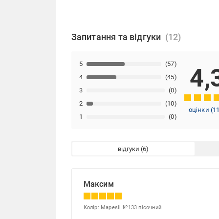
Запитання та відгуки
5
(57)
4,
4
(45)
3
(0)
2
(10)
оцінки
(
1
1
(0)
відгуки
Максим
Колір: Mapesil №133 пісочний