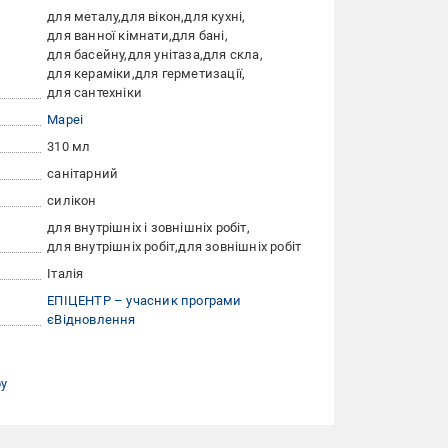
для металу
для вікон
для кухні
для ванної кімнати
для бані
для басейну
для унітаза
для скла
для кераміки
для герметизації
для сантехніки
Mapei
310 мл
санітарний
силікон
для внутрішніх і зовнішніх робіт
для внутрішніх робіт
для зовнішніх робіт
Італія
ЕПІЦЕНТР – учасник програми
єВідновлення
ру