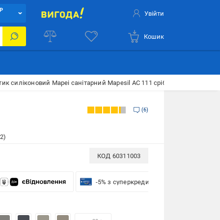
Р
Увійти
Кошик
ик силіконовий Mapei санітарний Mapesil AC 111 срібно-сірий 310 мл
6
2)
КОД
60311003
-5% з суперкредиткою VISA Вигода