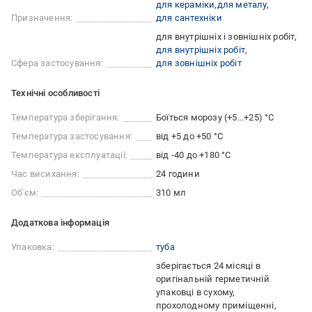
для кераміки
для металу
Призначення:
для сантехніки
для внутрішніх і зовнішніх робіт
для внутрішніх робіт
Сфера застосування:
для зовнішніх робіт
Технічні особливості
Температура зберігання:
Боїться морозу (+5...+25) °C
Температура застосування:
від +5 до +50 °С
Температура експлуатації:
від -40 до +180 °C
Час висихання:
24 години
Об'єм:
310 мл
Додаткова інформація
Упаковка:
туба
зберігається 24 місяці в
оригінальній герметичній
упаковці в сухому,
прохолодному приміщенні