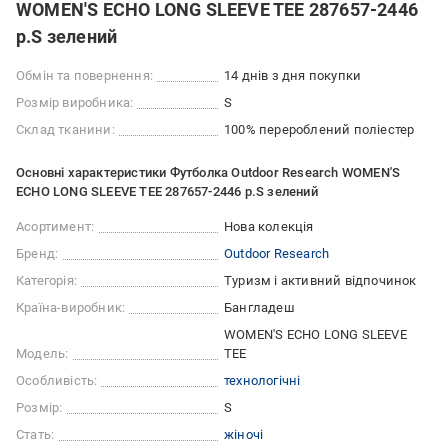
WOMEN'S ECHO LONG SLEEVE TEE 287657-2446
р.S зелений
Обмін та повернення:
14 днів з дня покупки
Розмір виробника:
S
Склад тканини:
100% перероблений поліестер
Основні характеристики Футболка Outdoor Research WOMEN'S
ECHO LONG SLEEVE TEE 287657-2446 р.S зелений
Асортимент:
Нова колекція
Бренд:
Outdoor Research
Категорія:
Туризм і активний відпочинок
Країна-виробник:
Бангладеш
WOMEN'S ECHO LONG SLEEVE
Модель:
TEE
Особливість:
технологічні
Розмір:
S
Стать:
жіночі