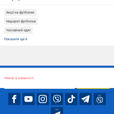
Акції на футболки
Недорогі футболки
Чоловічий одяг
Одяг, взуття, аксесуари
Футболки жіночі
Футболки технологічні
Футболки з поліестеру
Футболки розміру S
Футболки Outdoor Research
Показати ще 6
Підписуйтесь, щоб дізнаватись першим про акції та пропозиції
Немає в наявності
ПІДПИСАТИСЯ
bot
bot