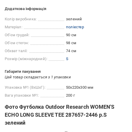
Додаткова інформація
Колір виробника:
зелений
Матеріал:
поліестер
Об'єм грудей:
90 см
Об'єм стегон:
98 см
Обхват талії:
74 см
Розмір (міжнародний):
S
Габарити пакування
Цей товар складається з 1 упаковки
Упаковка №1 (ВхШхГ):
50x220x300 мм
Вага упаковки №1:
200 г
Фото Футболка Outdoor Research WOMEN'S
ECHO LONG SLEEVE TEE 287657-2446 р.S
зелений