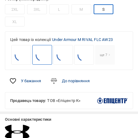
2XL
3XL
L
M
S
XL
Цей товар із колекції
Under Armour M RIVAL FLC AW23
ще 7
У бажання
До порівняння
Продавець товару:
ТОВ «Епіцентр К»
Основні характеристики