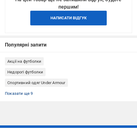
першим!
НАПИСАТИ ВІДГУК
Популярні запити
Акції на футболки
Недорогі футболки
Спортивний одяг Under Armour
Чоловічий одяг
Одяг, взуття, аксесуари
Футболки Under Armour
Футболки чоловічі
Спортивні футболки
Спортивні футболки чоловічі
Футболки розміру S
Футболки на літо
Футболки чоловічі Under Armour
Показати ще 9
Підписуйтесь, щоб дізнаватись першим про акції та пропозиції