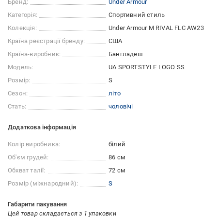
Бренд:
Under Armour
Категорія:
Спортивний стиль
Колекція:
Under Armour M RIVAL FLC AW23
Країна реєстрації бренду:
США
Країна-виробник:
Бангладеш
Модель:
UA SPORTSTYLE LOGO SS
Розмір:
S
Сезон:
літо
Стать:
чоловічі
Додаткова інформація
Колір виробника:
білий
Об'єм грудей:
86 см
Обхват талії:
72 см
Розмір (міжнародний):
S
Габарити пакування
Цей товар складається з 1 упаковки