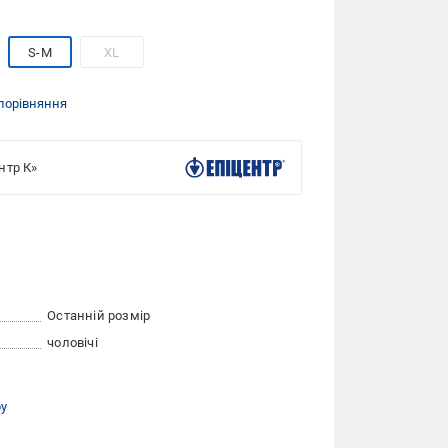
S-M
XL
порівняння
нтр К»
Останній розмір
чоловічі
ру