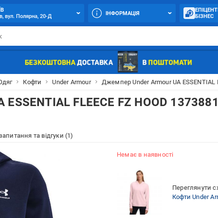
ЇВ
ЕПІЦЕНТ
ІНФОРМАЦІЯ
в, вул. Полярна, 20-Д
БІЗНЕС
Одяг
Кофти
Under Armour
Джемпер Under Armour UA ESSENTIAL F
A ESSENTIAL FLEECE FZ HOOD 1373881
 запитання та відгуки (1)
Немає в наявності
Переглянути сх
Кофти Under Ar