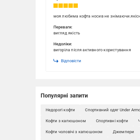
моя любима кофта носив не знімаючи.якісна
Переваги:
вигляд якість
Недоліки:
вигоріла після активного користування
Відповісти
Популярні запити
Недорогі кофти
Спортивний одяг Under Arm
Кофти з капюшоном
Спортивні кофти
Кофти чоловічі з капюшоном
Джемпери