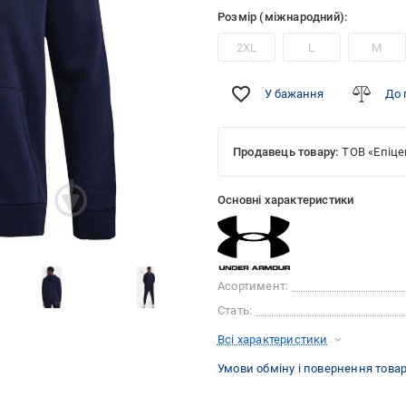
Розмір (міжнародний):
2XL
L
M
У бажання
До 
Продавець товару:
ТОВ «Епіце
Основні характеристики
Асортимент:
Стать:
Всі характеристики
Умови обміну і повернення това