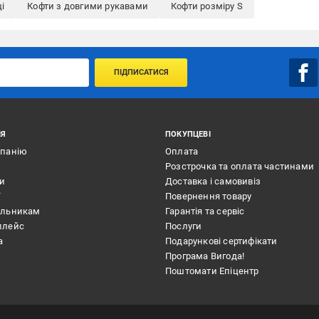
і
Кофти з довгими рукавами
Кофти розміру S
ПІДПИСАТИСЯ
ІЯ
ПОКУПЦЕВІ
мпанію
Оплата
Розстрочка та оплата частинами
ти
Доставка і самовивіз
ї
Повернення товару
альникам
Гарантія та сервіс
плейс
Послуги
а
Подарункові сертифікати
Програма Вигода!
Поштомати Епіцентр