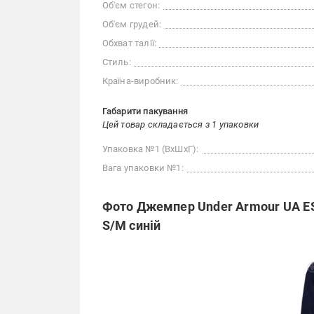
Об'єм стегон:
Об'єм грудей:
Обхват талії:
Стиль:
Країна-виробник:
Габарити пакування
Цей товар складається з 1 упаковки
Упаковка №1 (ВхШхГ):
Вага упаковки №1:
Фото Джемпер Under Armour UA ES
S/M синій