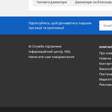
Чоловічі джемпери
Джемпери на блискавц
Підписуйтесь, щоб дізнаватись першим
про акції та пропозиції
АІ Служба підтримки
КОМПАН
Інформаційний центр, FAQ
Про ко
Написати нам повідомлення
Новини
Контак
Вакансі
Постач
Маркет
Реклам