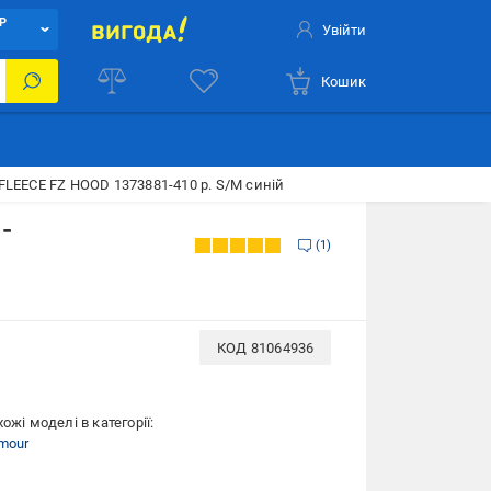
Р
Увійти
Кошик
LEECE FZ HOOD 1373881-410 р. S/M синій
-
1
КОД
81064936
ожі моделі в категорії:
mour