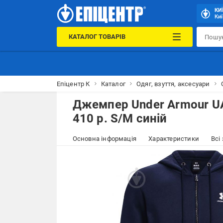
КИ
Киї
КАТАЛОГ ТОВАРІВ
Епіцентр К
Каталог
Одяг, взуття, аксесуари
Джемпер Under Armour U
410 р. S/M синій
Основна інформація
Характеристики
Всі