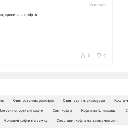
09.03.2025
, красива а колір-🔥
0
0
our
Одяг останніх розмірів
Одяг, взуття, аксесуари
Кофти ч
Чоловічі спортивні кофти
Сині кофти
Кофти на блискавці
С
Чоловічі кофти на замку
Спортивні кофти на замку чоловічі