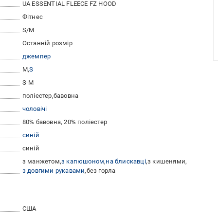
UA ESSENTIAL FLEECE FZ HOOD
Фітнес
S/M
Останній розмір
джемпер
M
S
S-M
поліестер
бавовна
чоловічі
80% бавовна, 20% поліестер
синій
синій
з манжетом
з капюшоном
на блискавці
з кишенями
з довгими рукавами
без горла
США